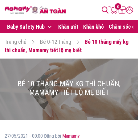
0
Baby Safety Hub
Khăn ướt
Khăn khô
Chăm sóc da
Trang chủ
Bé 0-12 tháng
Bé 10 tháng mấy kg
thì chuẩn, Mamamy tiết lộ mẹ biết
BÉ 10 THÁNG MẤY KG THÌ CHUẨN,
MAMAMY TIẾT LỘ MẸ BIẾT
27/05/2021 - 00:00 Đăng bởi
Mamamy