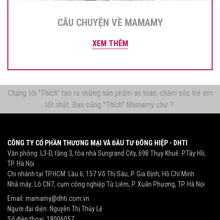
CÂU CHUYỆN VỀ MAMAMY
XEM THÊM
Chúng tôi "Thích" tạo ra những sản phẩm an toàn, chăm sóc trẻ em
tốt nhất. Bạn cũng "Thích" Mamamy chứ ?
CÔNG TY CỔ PHẦN THƯƠNG MẠI VÀ ĐẦU TƯ ĐÔNG HIỆP - DHTI
Văn phòng: L3-D, tầng 3, tòa nhà Sungrand City, 69B Thụy Khuê. P.Tây Hồ,
TP. Hà Nội
Chi nhánh tại TP.HCM: Lầu 6, 157 Võ Thị Sáu, P. Gia Định, Hồ Chí Minh
Nhà máy: Lô CN7, cụm công nghiệp Từ Liêm, P. Xuân Phương, TP. Hà Nội
Email:
mamamy@dhti.com.vn
Người đại diện: Nguyễn Thị Thủy Lệ
Số điện thoại:
18006057