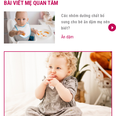
BÀI VIẾT MẸ QUAN TÂM
Đồ ăn dặm cho bé: Mẹ cần
sắm gì khi bé bước vào giai
đoạn ăn dặm?
Ăn dặm