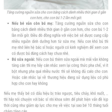
Tăng cường nguồn sữa cho con bằng cách dành nhiều thời gian ở gần
con hơn, cho con bú 1-2 lần mỗi giờ.
Nếu bé vẫn còn bú mẹ:
Tăng cường nguồn sữa cho con
bằng cách dành nhiều thời gian ở gần con hơn, cho con bú 1-2
lần mỗi giờ. Điều đó đồng nghĩa với việc bé sẽ được cung cấp
nhiều nguồn dinh dưỡng hơn từ sữa mẹ. Nếu con khó bú thì
mẹ nhớ liên hệ bác sĩ hoặc người có kinh nghiệm để xem con
có được bú đúng cách hay chưa nhé.
Bú sữa ngoài:
Nếu con bú thêm sữa ngoài mà mãi vẫn không
tăng cân thì mẹ hãy cân nhắc xem lại công thức pha chế, vì ít
bột nhưng pha quá nhiều nước thì sẽ không đủ calo cho con.
Hoặc cân nhắc lại về thương hiệu đang sử dụng liệu có phù
hợp cho con hay không.
Nếu mẹ thấy bé có dấu hiệu bị trào ngược, tiêu chảy, khó nuốt, …
thì hãy nói chuyện với bác sĩ nhi khoa sớm để phát hiện vấn đề kịp
thời cũng như giảm áp lực cho mẹ về việc tại sao bé 10 tháng tuổi
chậm tăng cân.