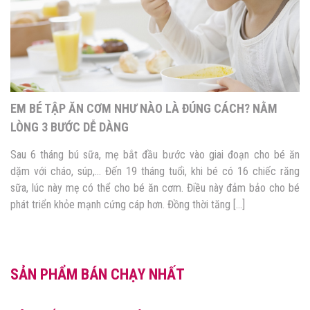
4 PHƯƠNG PHÁP ĂN DẶM CHO BÉ PHỔ BIẾN NHẤT HIỆN
NAY
Quá trình phát triển trưởng thành của con không thể thiếu giai đoạn
ăn dặm. Đây không chỉ là cơ hội giúp bé hình thành thói quen, kỹ
năng ăn uống sau này mà còn là thời điểm vàng bổ sung dưỡng
chất cho sự phát triển toàn diện của trẻ. Tuy nhiên, nhiều mẹ […]
SẢN PHẨM BÁN CHẠY NHẤT