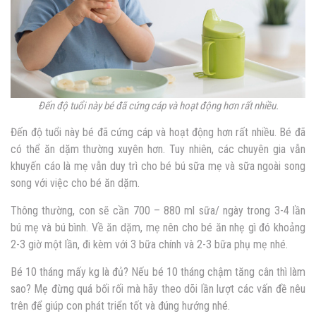
Đến độ tuổi này bé đã cứng cáp và hoạt động hơn rất nhiều.
Đến độ tuổi này bé đã cứng cáp và hoạt động hơn rất nhiều. Bé đã
có thể ăn dặm thường xuyên hơn. Tuy nhiên, các chuyên gia vẫn
khuyến cáo là mẹ vẫn duy trì cho bé bú sữa mẹ và sữa ngoài song
song với việc cho bé ăn dặm.
Thông thường, con sẽ cần 700 – 880 ml sữa/ ngày trong 3-4 lần
bú mẹ và bú bình. Về ăn dặm, mẹ nên cho bé ăn nhẹ gì đó khoảng
2-3 giờ một lần, đi kèm với 3 bữa chính và 2-3 bữa phụ mẹ nhé.
Bé 10 tháng mấy kg là đủ? Nếu bé 10 tháng chậm tăng cân thì làm
sao? Mẹ đừng quá bối rối mà hãy theo dõi lần lượt các vấn đề nêu
trên để giúp con phát triển tốt và đúng hướng nhé.