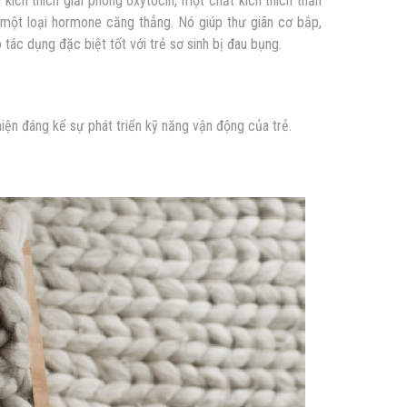
kích thích giải phóng oxytocin, một chất kích thích thần
 một loại hormone căng thẳng. Nó giúp thư giãn cơ bắp,
 tác dụng đặc biệt tốt với trẻ sơ sinh bị đau bụng.
thiện đáng kể sự phát triển kỹ năng vận động của trẻ.