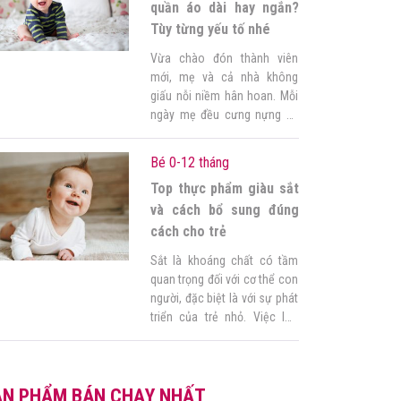
trường thành. […]
quần áo dài hay ngắn?
Tùy từng yếu tố nhé
Vừa chào đón thành viên
mới, mẹ và cả nhà không
giấu nỗi niềm hân hoan. Mỗi
ngày mẹ đều cưng nựng và
chăm chút cho con thật kỹ từ
chuyện ăn đến chuyện mặc.
Bé 0-12 tháng
Cũng vì lẽ đó mà mẹ có
Top thực phẩm giàu sắt
những thắc mắc mới, không
biết làm sao mới tốt nhất cho
và cách bổ sung đúng
con. […]
cách cho trẻ
Sắt là khoáng chất có tầm
quan trọng đối với cơ thể con
người, đặc biệt là với sự phát
triển của trẻ nhỏ. Việc lựa
chọn thực phẩm không đúng
cách có thể khiến bé dễ bị
thiếu sắt đi kèm với những hệ
ẢN PHẨM BÁN CHẠY NHẤT
quả khác. Vì vậy, lựa chọn