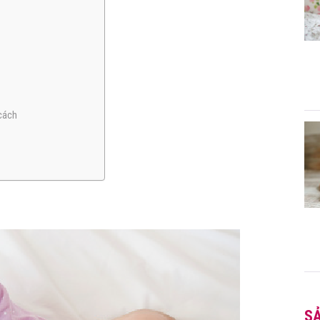
 cách
S