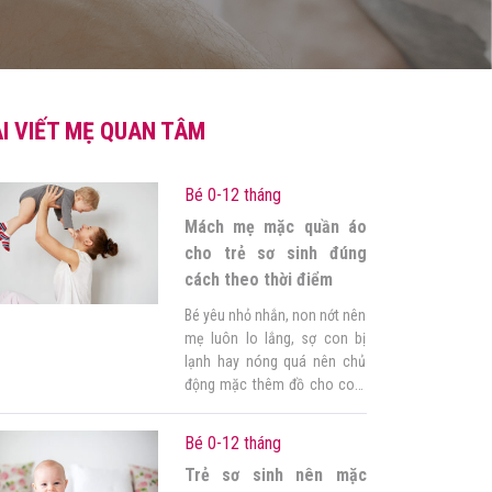
I VIẾT MẸ QUAN TÂM
Bé 0-12 tháng
Mách mẹ mặc quần áo
cho trẻ sơ sinh đúng
cách theo thời điểm
Bé yêu nhỏ nhắn, non nớt nên
mẹ luôn lo lắng, sợ con bị
lạnh hay nóng quá nên chủ
động mặc thêm đồ cho con.
Nhưng mẹ không hiểu vì sao
bé lại không chịu hợp tác mỗi
Bé 0-12 tháng
lần thay đồ. Mẹ ơi! Cơ thể của
Trẻ sơ sinh nên mặc
bé rất khác so với người