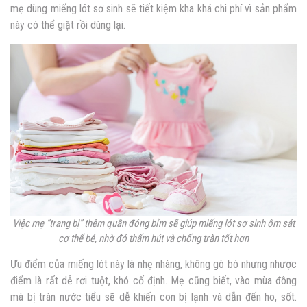
mẹ dùng miếng lót sơ sinh sẽ tiết kiệm kha khá chi phí vì sản phẩm
này có thể giặt rồi dùng lại.
Việc mẹ “trang bị” thêm quần đóng bỉm sẽ giúp miếng lót sơ sinh ôm sát
cơ thể bé, nhờ đó thấm hút và chống tràn tốt hơn
Ưu điểm của miếng lót này là nhẹ nhàng, không gò bó nhưng nhược
điểm là rất dễ rơi tuột, khó cố định. Mẹ cũng biết, vào mùa đông
mà bị tràn nước tiểu sẽ dễ khiến con bị lạnh và dẫn đến ho, sốt.