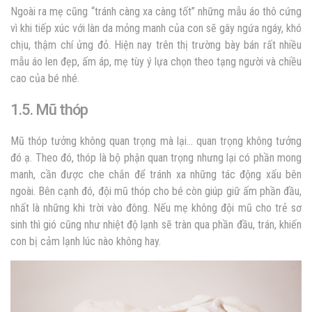
Ngoài ra mẹ cũng “tránh càng xa càng tốt” những mẫu áo thô cứng
vì khi tiếp xúc với làn da mỏng manh của con sẽ gây ngứa ngáy, khó
chịu, thậm chí ửng đỏ. Hiện nay trên thị trường bày bán rất nhiều
mẫu áo len đẹp, ấm áp, mẹ tùy ý lựa chọn theo tạng người và chiều
cao của bé nhé.
1.5. Mũ thóp
Mũ thóp tưởng không quan trọng mà lại… quan trọng không tưởng
đó ạ. Theo đó, thóp là bộ phận quan trọng nhưng lại có phần mong
manh, cần được che chắn để tránh xa những tác động xấu bên
ngoài. Bên cạnh đó, đội mũ thóp cho bé còn giúp giữ ấm phần đầu,
nhất là những khi trời vào đông. Nếu mẹ không đội mũ cho trẻ sơ
sinh thì gió cũng như nhiệt độ lạnh sẽ tràn qua phần đầu, trán, khiến
con bị cảm lạnh lúc nào không hay.