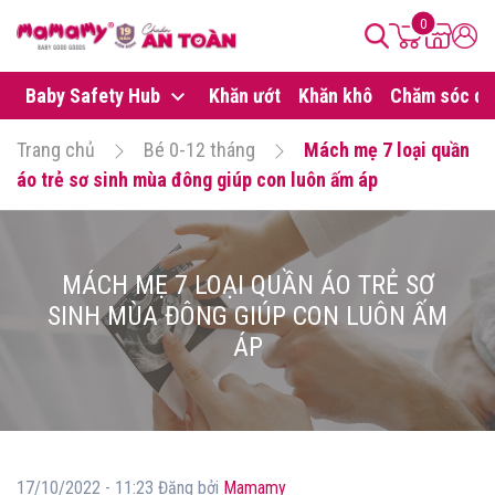
0
Baby Safety Hub
Khăn ướt
Khăn khô
Chăm sóc da
Trang chủ
Bé 0-12 tháng
Mách mẹ 7 loại quần
áo trẻ sơ sinh mùa đông giúp con luôn ấm áp
MÁCH MẸ 7 LOẠI QUẦN ÁO TRẺ SƠ
SINH MÙA ĐÔNG GIÚP CON LUÔN ẤM
ÁP
17/10/2022 - 11:23 Đăng bởi
Mamamy