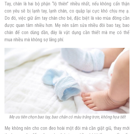
Tay, chân là hai bộ phận “lộ thiên” nhiều nhất, nếu không cẩn thận
con yêu sẽ bị lạnh tay, lạnh chân, co quắp lại cực khó chịu mẹ ạ.
Do đó, việc giữ ấm tay chân cho bé, đặc biệt là vào mùa đông cần
được quan tâm nhiều hơn. Mẹ nên sắm sửa nhiều đôi bao tay, bao
chân để con dùng dần, đây là vật dụng cần thiết mà mẹ có thể
mua nhiều mà không sợ lãng phí.
Mẹ ưu tiên chọn bao tay, bao chân có màu trắng trơn, không họa tiết
Mẹ không nên cho con đeo hoài một đôi mà cần giặt giũ, thay mới