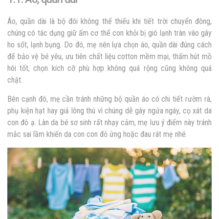
Áo, quần dài là bộ đôi không thể thiếu khi tiết trời chuyển đông,
chúng có tác dụng giữ ấm cơ thể con khỏi bị gió lạnh tràn vào gây
ho sốt, lạnh bụng. Do đó, mẹ nên lựa chọn áo, quần dài đúng cách
để bảo vệ bé yêu, ưu tiên chất liệu cotton mềm mại, thấm hút mồ
hôi tốt, chọn kích cỡ phù hợp không quá rộng cũng không quá
chật.
Bên cạnh đó, mẹ cần tránh những bộ quần áo có chi tiết rườm rà,
phụ kiện hạt hay giả lông thú vì chúng dễ gây ngứa ngáy, cọ xát da
con đó ạ. Làn da bé sơ sinh rất nhạy cảm, mẹ lưu ý điểm này tránh
mắc sai lầm khiến da con con đỏ ửng hoặc đau rát mẹ nhé.