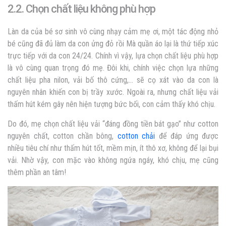
2.2. Chọn chất liệu không phù hợp
Làn da của bé sơ sinh vô cùng nhạy cảm mẹ ơi, một tác động nhỏ
bé cũng đã đủ làm da con ửng đỏ rồi Mà quần áo lại là thứ tiếp xúc
trực tiếp với da con 24/24. Chính vì vậy, lựa chọn chất liệu phù hợp
là vô cùng quan trọng đó mẹ. Đôi khi, chính việc chọn lựa những
chất liệu pha nilon, vải bố thô cứng,… sẽ cọ xát vào da con là
nguyên nhân khiến con bị trầy xước. Ngoài ra, nhưng chất liệu vải
thấm hút kém gây nên hiện tượng bức bối, con cảm thấy khó chịu.
Do đó, mẹ chọn chất liệu vải “đáng đồng tiền bát gạo” như cotton
nguyên chất, cotton chần bông,
cotton chải
để đáp ứng được
nhiều tiêu chí như thấm hút tốt, mềm mịn, ít thô xơ, không để lại bụi
vải. Nhờ vậy, con mặc vào không ngứa ngáy, khó chịu, mẹ cũng
thêm phần an tâm!