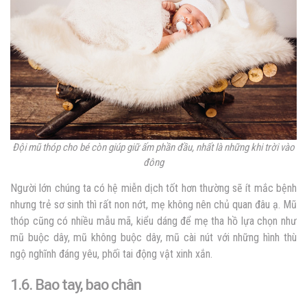
Đội mũ thóp cho bé còn giúp giữ ấm phần đầu, nhất là những khi trời vào
đông
Người lớn chúng ta có hệ miễn dịch tốt hơn thường sẽ ít mắc bệnh
nhưng trẻ sơ sinh thì rất non nớt, mẹ không nên chủ quan đâu ạ. Mũ
thóp cũng có nhiều mẫu mã, kiểu dáng để mẹ tha hồ lựa chọn như
mũ buộc dây, mũ không buộc dây, mũ cài nút với những hình thù
ngộ nghĩnh đáng yêu, phối tai động vật xinh xắn.
1.6. Bao tay, bao chân