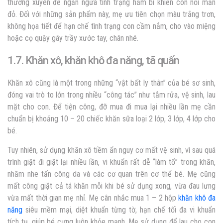
thường xuyên để ngăn ngừa tình trạng hầm bí khiến con nổi mẩn
đỏ. Đối với những sản phẩm này, mẹ ưu tiên chọn màu trắng trơn,
không họa tiết để hạn chế tình trạng con cầm nắm, cho vào miệng
hoặc cọ quậy gây trầy xước tay, chân nhé.
1.7. Khăn xô, khăn khô đa năng, tã quấn
Khăn xô cũng là một trong những “vật bất ly thân” của bé sơ sinh,
đóng vai trò to lớn trong nhiều “công tác” như tắm rửa, vệ sinh, lau
mặt cho con. Để tiện công, đỡ mua đi mua lại nhiều lần mẹ cần
chuẩn bị khoảng 10 – 20 chiếc khăn sữa loại 2 lớp, 3 lớp, 4 lớp cho
bé.
Tuy nhiên, sử dụng khăn xô tiềm ẩn nguy cơ mất vệ sinh, vì sau quá
trình giặt đi giặt lại nhiều lần, vi khuẩn rất dễ “làm tổ” trong khăn,
nhăm nhe tấn công da và các cơ quan trên cơ thể bé. Mẹ cũng
mất công giặt cả tá khăn mỗi khi bé sử dụng xong, vừa đau lưng
vừa mất thời gian mẹ nhỉ. Mẹ cân nhắc mua 1 – 2 hộp
khăn khô đa
năng
siêu mềm mại, diệt khuẩn từng tờ, hạn chế tối đa vi khuẩn
tích tụ, giúp bé cưng luôn khỏe mạnh. Mẹ sử dụng để lau cho con