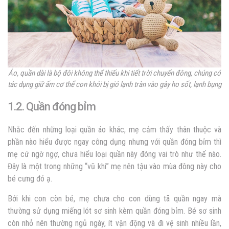
Áo, quần dài là bộ đôi không thể thiếu khi tiết trời chuyển đông, chúng có
tác dụng giữ ấm cơ thể con khỏi bị gió lạnh tràn vào gây ho sốt, lạnh bụng
1.2. Quần đóng bỉm
Nhắc đến những loại quần áo khác, mẹ cảm thấy thân thuộc và
phần nào hiểu được ngay công dụng nhưng với quần đóng bỉm thì
mẹ cứ ngờ ngợ, chưa hiểu loại quần này đóng vai trò như thế nào.
Đây là một trong những “vũ khí” mẹ nên tậu vào mùa đông này cho
bé cưng đó ạ.
Bởi khi con còn bé, mẹ chưa cho con dùng tã quần ngay mà
thường sử dụng miếng lót sơ sinh kèm quần đóng bỉm. Bé sơ sinh
còn nhỏ nên thường ngủ ngày, ít vận động và đi vệ sinh nhiều lần,