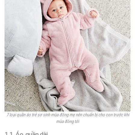
7 loại
quần áo trẻ sơ sinh mùa đông
mẹ nên chuẩn bị cho con trước khi
mùa đông tới
1.1. Áo, quần dài