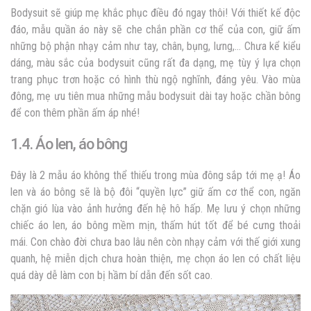
Bodysuit sẽ giúp mẹ khắc phục điều đó ngay thôi! Với thiết kế độc
đáo, mẫu quần áo này sẽ che chắn phần cơ thể của con, giữ ấm
những bộ phận nhạy cảm như tay, chân, bụng, lưng,… Chưa kể kiểu
dáng, màu sắc của bodysuit cũng rất đa dạng, mẹ tùy ý lựa chọn
trang phục trơn hoặc có hình thù ngộ nghĩnh, đáng yêu. Vào mùa
đông, mẹ ưu tiên mua những mẫu bodysuit dài tay hoặc chần bông
để con thêm phần ấm áp nhé!
1.4. Áo len, áo bông
Đây là 2 mẫu áo không thể thiếu trong mùa đông sắp tới mẹ ạ! Áo
len và áo bông sẽ là bộ đôi “quyền lực” giữ ấm cơ thể con, ngăn
chặn gió lùa vào ảnh hưởng đến hệ hô hấp. Mẹ lưu ý chọn những
chiếc áo len, áo bông mềm mịn, thấm hút tốt để bé cưng thoải
mái. Con chào đời chưa bao lâu nên còn nhạy cảm với thế giới xung
quanh, hệ miễn dịch chưa hoàn thiện, mẹ chọn áo len có chất liệu
quá dày dễ làm con bị hầm bí dẫn đến sốt cao.