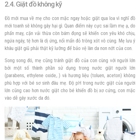
2.4. Giặt đồ không kỹ
Đồ mới mua về mẹ cho con mặc ngay hoặc giặt qua loa vì nghĩ đồ
mới toanh sẽ không gây hại gì. Quan điểm này cực sai lầm mẹ ạ, do
phấn may, cặn vải thừa còn bám đọng sẽ khiến con yêu khó chịu,
ngứa ngáy, tệ hơn là dị ứng, nổi mẩn đỏ trông xót vô cùng. Mẹ lưu ý
khâu giặt giũ phải thật kỹ lưỡng để bảo vệ làn da non nớt của con.
Song song đó, mẹ cũng tránh giặt đồ của con cùng với người lớn
bởi một số thành phần sử dụng trong nước giặt người lớn
(parabens, ethylene oxide,..) và hương liệu (toluen, aceton) không
phù hợp với bé sơ sinh đâu mẹ. Độ pH trong nước giặt của người
lớn cũng cao hơn nước giặt cho bé khiến đồ bị xơ cứng, con mặc
vào dễ gây xước da đó.