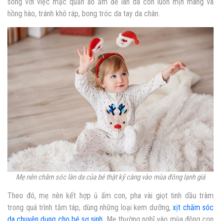
song với việc mặc quần áo ấm để làn da con luôn mịn màng và
hồng hào, tránh khô ráp, bong tróc da tay da chân.
Mẹ nên chăm sóc làn da của bé thật kỹ càng vào mùa đông lạnh giá
Theo đó, mẹ nên kết hợp ủ ấm con, pha vài giọt tinh dầu tràm
trong quá trình tắm táp, dùng những loại kem dưỡng,
xịt chăm sóc
da chuyên dụng cho bé sơ sinh
. Mẹ thường nghĩ vào mùa đông con