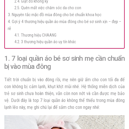
2.4. Giặt đồ không kỹ
2.5. Quên mất việc chăm sóc da cho con
3. Nguyên tắc mặc đồ mùa đông cho bé chuẩn khoa học
4. Gợi ý 4 thương hiệu quần áo mùa đông cho bé sơ sinh xịn – đẹp –
rẻ
4.1. Thương hiệu CHAANG
4.2. 3 thương hiệu quần áo uy tín khác
1. 7 loại quần áo bé sơ sinh mẹ cần chuẩn
bị vào mùa đông
Tiết trời chuẩn bị vào đông rồi, mẹ nên giữ ấm cho con tối đa để
con không bị cảm lạnh, khụt khịt mũi nhé. Hệ thống miễn dịch của
trẻ sơ sinh chưa hoàn thiện, vẫn còn non nớt và cần được mẹ bảo
vệ. Dưới đây là top 7 loại quần áo không thể thiếu trong mùa đông
lạnh lẽo này, mẹ ghi chú lại để sắm cho con ngay nhé: