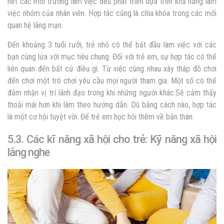
hết các môi trường làm việc đều phát triển dựa trên khả năng làm
việc nhóm của nhân viên. Hợp tác cũng là chìa khóa trong các mối
quan hệ lãng mạn.
Đến khoảng 3 tuổi rưỡi, trẻ nhỏ có thể bắt đầu làm việc với các
bạn cùng lứa với mục tiêu chung. Đối với trẻ em, sự hợp tác có thể
liên quan đến bất cứ điều gì. Từ việc cùng nhau xây tháp đồ chơi
đến chơi một trò chơi yêu cầu mọi người tham gia. Một số có thể
đảm nhận vị trí lãnh đạo trong khi những người khác.Sẽ cảm thấy
thoải mái hơn khi làm theo hướng dẫn. Dù bằng cách nào, hợp tác
là một cơ hội tuyệt vời. Để trẻ em học hỏi thêm về bản thân.
5.3. Các kĩ năng xã hội cho trẻ: Kỹ năng xã hội
lắng nghe