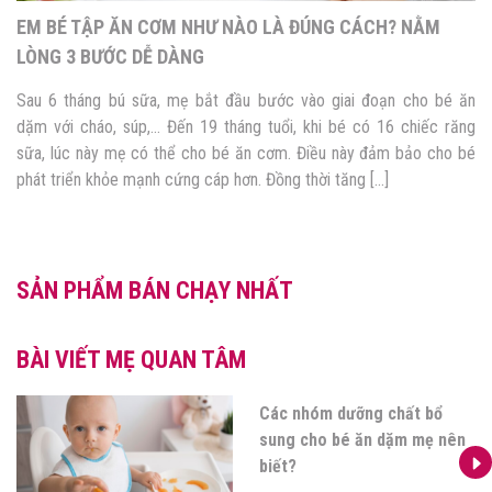
EM BÉ TẬP ĂN CƠM NHƯ NÀO LÀ ĐÚNG CÁCH? NẰM
LÒNG 3 BƯỚC DỄ DÀNG
Sau 6 tháng bú sữa, mẹ bắt đầu bước vào giai đoạn cho bé ăn
dặm với cháo, súp,… Đến 19 tháng tuổi, khi bé có 16 chiếc răng
sữa, lúc này mẹ có thể cho bé ăn cơm. Điều này đảm bảo cho bé
phát triển khỏe mạnh cứng cáp hơn. Đồng thời tăng […]
SẢN PHẨM BÁN CHẠY NHẤT
BÀI VIẾT MẸ QUAN TÂM
Các nhóm dưỡng chất bổ
sung cho bé ăn dặm mẹ nên
biết?