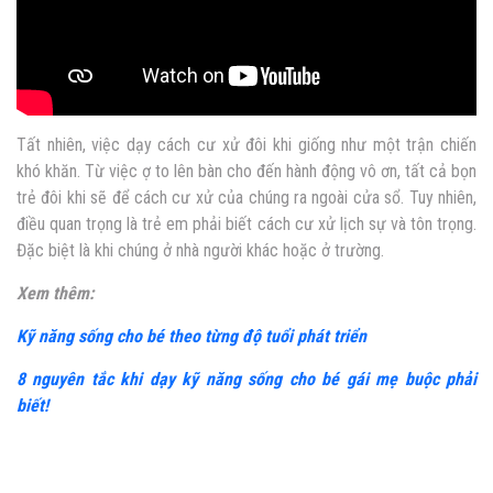
Tất nhiên, việc dạy cách cư xử đôi khi giống như một trận chiến
khó khăn. Từ việc ợ to lên bàn cho đến hành động vô ơn, tất cả bọn
trẻ đôi khi sẽ để cách cư xử của chúng ra ngoài cửa sổ. Tuy nhiên,
điều quan trọng là trẻ em phải biết cách cư xử lịch sự và tôn trọng.
Đặc biệt là khi chúng ở nhà người khác hoặc ở trường.
Xem thêm:
Kỹ năng sống cho bé theo từng độ tuổi phát triển
8 nguyên tắc khi dạy kỹ năng sống cho bé gái mẹ buộc phải
biết!