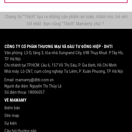
Chúng tôi "Thích" tạo ra những sản phẩm an toàn, chăm sóc trẻ em
tốt nhất. Bạn cũng "Thích" Mamamy chứ ?
CÔNG TY CỔ PHẦN THƯƠNG MẠI VÀ ĐẦU TƯ ĐÔNG HIỆP - DHTI
Văn phòng: L3-D, tầng 3, tòa nhà Sungrand City, 69B Thụy Khuê. P.Tây Hồ,
TP. Hà Nội
Chi nhánh tại TP.HCM: Lầu 6, 157 Võ Thị Sáu, P. Gia Định, Hồ Chí Minh
Nhà máy: Lô CN7, cụm công nghiệp Từ Liêm, P. Xuân Phương, TP. Hà Nội
Email:
mamamy@dhti.com.vn
Người đại diện: Nguyễn Thị Thủy Lệ
Số điện thoại:
18006057
VỀ MAMAMY
Điểm bán
Site map
Sự kiện
Câu hỏi thường gặp