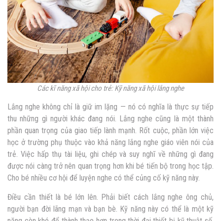
Các kĩ năng xã hội cho trẻ: Kỹ năng xã hội lắng nghe
Lắng nghe không chỉ là giữ im lặng — nó có nghĩa là thực sự tiếp
thu những gì người khác đang nói. Lắng nghe cũng là một thành
phần quan trọng của giao tiếp lành mạnh. Rốt cuộc, phần lớn việc
học ở trường phụ thuộc vào khả năng lắng nghe giáo viên nói của
trẻ. Việc hấp thụ tài liệu, ghi chép và suy nghĩ về những gì đang
được nói càng trở nên quan trọng hơn khi bé tiến bộ trong học tập.
Cho bé nhiều cơ hội để luyện nghe có thể củng cố kỹ năng này.
Điều cần thiết là bé lớn lên. Phải biết cách lắng nghe ông chủ,
người bạn đời lãng mạn và bạn bè. Kỹ năng này có thể là một kỹ
năng còn khó để thành thạo hơn trong thời đại thiết bị kỹ thuật số.