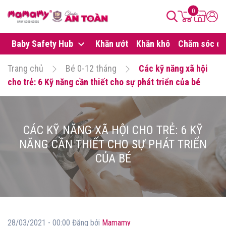
0
Baby Safety Hub
Khăn ướt
Khăn khô
Chăm sóc da
Trang chủ
Bé 0-12 tháng
Các kỹ năng xã hội
cho trẻ: 6 Kỹ năng cần thiết cho sự phát triển của bé
CÁC KỸ NĂNG XÃ HỘI CHO TRẺ: 6 KỸ
NĂNG CẦN THIẾT CHO SỰ PHÁT TRIỂN
CỦA BÉ
28/03/2021 - 00:00 Đăng bởi
Mamamy