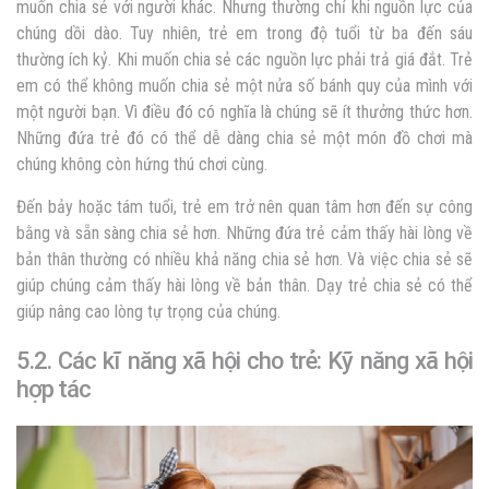
muốn chia sẻ với người khác. Nhưng thường chỉ khi nguồn lực của
chúng dồi dào. Tuy nhiên, trẻ em trong độ tuổi từ ba đến sáu
thường ích kỷ. Khi muốn chia sẻ các nguồn lực phải trả giá đắt. Trẻ
em có thể không muốn chia sẻ một nửa số bánh quy của mình với
một người bạn. Vì điều đó có nghĩa là chúng sẽ ít thưởng thức hơn.
Những đứa trẻ đó có thể dễ dàng chia sẻ một món đồ chơi mà
chúng không còn hứng thú chơi cùng.
Đến bảy hoặc tám tuổi, trẻ em trở nên quan tâm hơn đến sự công
bằng và sẵn sàng chia sẻ hơn. Những đứa trẻ cảm thấy hài lòng về
bản thân thường có nhiều khả năng chia sẻ hơn. Và việc chia sẻ sẽ
giúp chúng cảm thấy hài lòng về bản thân. Dạy trẻ chia sẻ có thể
giúp nâng cao lòng tự trọng của chúng.
5.2. Các kĩ năng xã hội cho trẻ: Kỹ năng xã hội
hợp tác