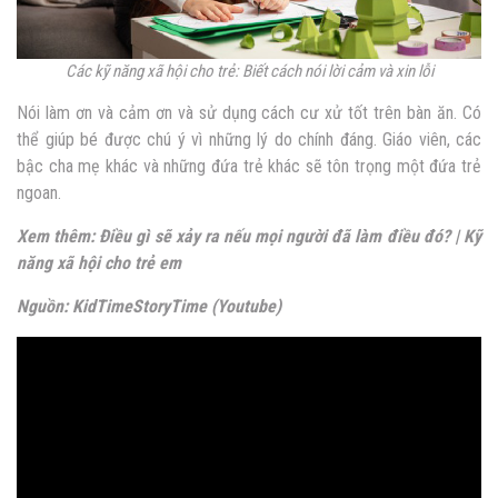
Các kỹ năng xã hội cho trẻ: Biết cách nói lời cảm và xin lỗi
Nói làm ơn và cảm ơn và sử dụng cách cư xử tốt trên bàn ăn. Có
thể giúp bé được chú ý vì những lý do chính đáng. Giáo viên, các
bậc cha mẹ khác và những đứa trẻ khác sẽ tôn trọng một đứa trẻ
ngoan.
Xem thêm: Điều gì sẽ xảy ra nếu mọi người đã làm điều đó? | Kỹ
năng xã hội cho trẻ em
Nguồn: KidTimeStoryTime (Youtube)