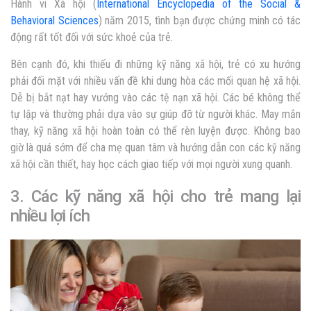
Hành vi Xã hội (
International Encyclopedia of the Social &
Behavioral Sciences
) năm 2015, tình bạn được chứng minh có tác
động rất tốt đối với sức khoẻ của trẻ.
Bên cạnh đó, khi thiếu đi những kỹ năng xã hội, trẻ có xu hướng
phải đối mặt với nhiều vấn đề khi dung hòa các mối quan hệ xã hội.
Dễ bị bắt nạt hay vướng vào các tệ nạn xã hội. Các bé không thể
tự lập và thường phải dựa vào sự giúp đỡ từ người khác. May mắn
thay, kỹ năng xã hội hoàn toàn có thể rèn luyện được. Không bao
giờ là quá sớm để cha mẹ quan tâm và hướng dẫn con các kỹ năng
xã hội cần thiết, hay học cách giao tiếp với mọi người xung quanh.
3. Các kỹ năng xã hội cho trẻ mang lại
nhiều lợi ích