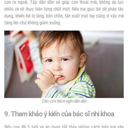
con ra ngoài. Tập dần dần sẽ giúp con thoải mái, không áp lực
nhiều và sẽ thực hiện từng chút một. Nếu mẹ giục bé dễ phản tác
dụng, khiến bé lo lắng, bồn chồn, tần suất mút tay cũng vì vậy mà
tăng lên chứ không giảm xuống.
Cho con thích nghi dần dần
9. Tham khảo ý kiến của bác sĩ nhi khoa
Nếu con đã 5 tuổi và áp dụng tất thảy những cách trên mà vẫn