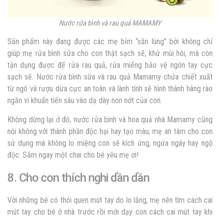
Nước rửa bình và rau quả MAMAMY
Sản phẩm này đang được các mẹ bỉm “săn lùng” bởi không chỉ
giúp mẹ rửa bình sữa cho con thật sạch sẽ, khử mùi hôi, mà còn
tận dụng được để rửa rau quả, rửa miếng bảo vệ ngón tay cực
sạch sẽ. Nước rửa bình sữa và rau quả Mamamy chứa chiết xuất
từ ngô và rượu dừa cực an toàn và lành tính sẽ hình thành hàng rào
ngăn vi khuẩn tiến sâu vào dạ dày non nớt của con.
Không dừng lại ở đó, nước rửa bình và hoa quả nhà Mamamy cũng
nói không với thành phần độc hại hay tạo màu, mẹ an tâm cho con
sử dụng mà không lo miệng con sẽ kích ứng, ngứa ngáy hay ngộ
độc. Sắm ngay một chai cho bé yêu mẹ ơi!
8. Cho con thích nghi dần dần
Với những bé có thói quen mút tay do lo lắng, mẹ nên tìm cách cai
mút tay cho bé ở nhà trước rồi mới dạy con cách cai mút tay khi