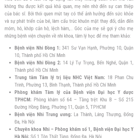
không thu được kết quả khả quan, mẹ nên nhờ đến sự can thiệp
của bác sĩ. Bởi thói quen mút tay có thể ảnh hưởng đến sức khỏe
và sự phát triển của bé, làm cấu trúc khuôn mặt thay đổi, dẫn đến
móm, hô, khớp cắn hở, lệch hàm,… Góc của mẹ sẽ gợi ý cho mẹ
những bệnh viện chuyên về nhi khoa, tâm lý học để mẹ tham khảo:
Bệnh viện Nhi Đồng 1:
341 Sư Vạn Hạnh, Phường 10, Quận
10, Thành phố Hồ Chí Minh
Bệnh viện Nhi Đồng 2:
14 Lý Tự Trọng, Bến Nghé, Quận 1,
Thành phố Hồ Chí Minh
Trung tâm Tâm lý trị liệu NHC Việt Nam:
18 Phan Chu
Trinh, Phường 13, Bình Thạnh, Thành phố Hồ Chí Minh
Phòng khám Tâm lý của Bệnh viện Đại học Y dược
TPHCM:
Phòng khám số 64 – Tầng trệt Khu B – Số 215
Đường Hồng Bàng, Phường 11, Quận 5, TPHCM
Bệnh viện Nhi Trung ương:
La Thành, Láng Thượng, Đống
Đa, Hà Nội
Chuyên khoa Nhi – Phòng khám số 1, Bệnh viện Đại học Y
Hà Nội:
Số 1 Tôn Thất Tùng, Đống Đa, Hà Nội