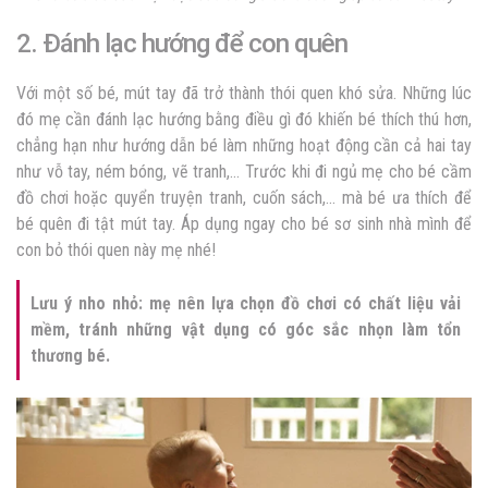
2. Đánh lạc hướng để con quên
Với một số bé, mút tay đã trở thành thói quen khó sửa. Những lúc
đó mẹ cần đánh lạc hướng bằng điều gì đó khiến bé thích thú hơn,
chẳng hạn như hướng dẫn bé làm những hoạt động cần cả hai tay
như vỗ tay, ném bóng, vẽ tranh,… Trước khi đi ngủ mẹ cho bé cầm
đồ chơi hoặc quyển truyện tranh, cuốn sách,… mà bé ưa thích để
bé quên đi tật mút tay. Áp dụng ngay cho bé sơ sinh nhà mình để
con bỏ thói quen này mẹ nhé!
Lưu ý nho nhỏ: mẹ nên lựa chọn đồ chơi có chất liệu vải
mềm, tránh những vật dụng có góc sắc nhọn làm tổn
thương bé.