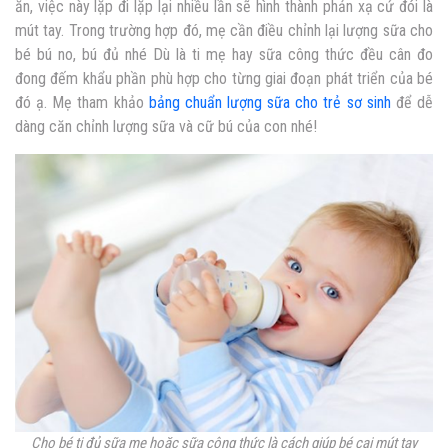
ăn, việc này lặp đi lặp lại nhiều lần sẽ hình thành phản xạ cứ đói là
mút tay. Trong trường hợp đó, mẹ cần điều chỉnh lại lượng sữa cho
bé bú no, bú đủ nhé Dù là ti mẹ hay sữa công thức đều cân đo
đong đếm khẩu phần phù hợp cho từng giai đoạn phát triển của bé
đó ạ. Mẹ tham khảo
bảng chuẩn lượng sữa cho trẻ sơ sinh
để dễ
dàng căn chỉnh lượng sữa và cữ bú của con nhé!
Cho bé ti đủ sữa mẹ hoặc sữa công thức là cách giúp bé cai mút tay