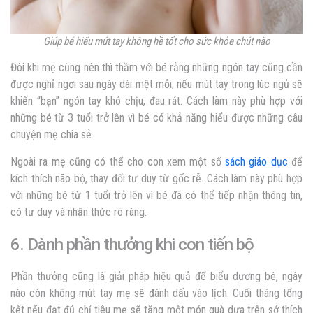
Giúp bé hiểu mút tay không hề tốt cho sức khỏe chút nào
Đôi khi mẹ cũng nên thì thầm với bé rằng những ngón tay cũng cần
được nghỉ ngơi sau ngày dài mệt mỏi, nếu mút tay trong lúc ngủ sẽ
khiến “bạn” ngón tay khó chịu, đau rát. Cách làm này phù hợp với
những bé từ 3 tuổi trở lên vì bé có khả năng hiểu được những câu
chuyện mẹ chia sẻ.
Ngoài ra mẹ cũng có thể cho con xem một số
sách giáo dục
để
kích thích não bộ, thay đổi tư duy từ gốc rễ. Cách làm này phù hợp
với những bé từ 1 tuổi trở lên vì bé đã có thể tiếp nhận thông tin,
có tư duy và nhận thức rõ ràng.
6. Dành phần thưởng khi con tiến bộ
Phần thưởng cũng là giải pháp hiệu quả để biểu dương bé, ngày
nào còn không mút tay mẹ sẽ đánh dấu vào lịch. Cuối tháng tổng
kết nếu đạt đủ chỉ tiêu mẹ sẽ tặng một món quà dựa trên sở thích