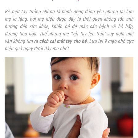
Bé mút tay tưởng chừng là hành động đáng yêu nhưng lại làm
mẹ lo lắng, bởi mẹ hiểu được đây là thói quen không tốt, ảnh
hưởng đến sức khỏe, khiến bé dễ mắc các bệnh về hô hấp,
đường tiêu hóa. Thế nhưng mẹ “vắt tay lên trán” suy nghĩ mãi
vẫn không tìm ra
cách cai mút tay cho bé
. Lưu lại 9 mẹo nhỏ cực
hiệu quả ngay dưới đây mẹ nhé!.