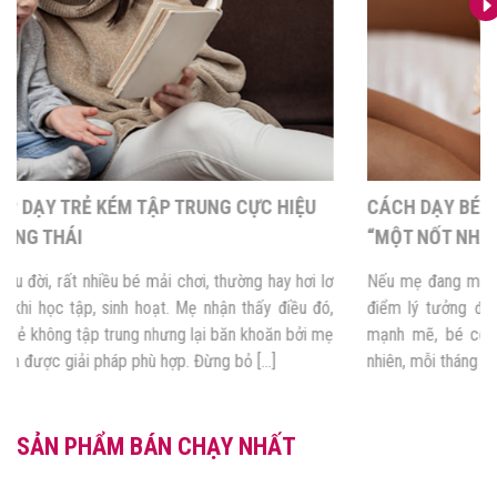
13 PHƯƠNG PHÁP DẠY TRẺ KÉM TẬP TRUNG CỰC HIỆU
QUẢ CỦA MẸ THÔNG THÁI
Trong những năm đầu đời, rất nhiều bé mải chơi, thường hay hơi lơ
là và mất tập trung khi học tập, sinh hoạt. Mẹ nhận thấy điều đó,
muốn tìm cách dạy trẻ không tập trung nhưng lại băn khoăn bởi mẹ
có kinh nghiệm và tìm được giải pháp phù hợp. Đừng bỏ […]
SẢN PHẨM BÁN CHẠY NHẤT