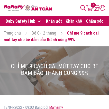
0
Baby Safety Hub
Khăn ướt
Khăn khô
Chăm sóc da
Trang chủ
Bé 0-12 tháng
Chỉ mẹ 9 cách cai
mút tay cho bé đảm bảo thành công 99%
CHỈ MẸ 9 CÁCH CAI MÚT TAY CHO BÉ
ĐẢM BẢO THÀNH CÔNG 99%
18/04/2022 - 09:03 Đăng bởi
Mamamy