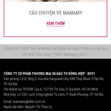
CÂU CHUYỆN VỀ MAMAMY
XEM THÊM
Chúng tôi "Thích" tạo ra những sản phẩm an toàn, chăm sóc trẻ em
tốt nhất. Bạn cũng "Thích" Mamamy chứ ?
CÔNG TY CỔ PHẦN THƯƠNG MẠI VÀ ĐẦU TƯ ĐÔNG HIỆP - DHTI
Văn phòng: L3-D, tầng 3, tòa nhà Sungrand City, 69B Thụy Khuê. P.Tây Hồ,
TP. Hà Nội
Chi nhánh tại TP.HCM: Lầu 6, 157 Võ Thị Sáu, P. Gia Định, Hồ Chí Minh
Nhà máy: Lô CN7, cụm công nghiệp Từ Liêm, P. Xuân Phương, TP. Hà Nội
Email:
mamamy@dhti.com.vn
Người đại diện: Nguyễn Thị Thủy Lệ