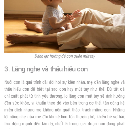
Đánh lạc hướng để con quên mút tay
3. Lắng nghe và thấu hiểu con
Nuôi con là quá trình dài đòi hỏi sự kiên nhẫn, mẹ cần lắng nghe và
thấu hiểu con để biết tại sao con hay mút tay như thế. Dù tất cả
chỉ xuất phát từ tình yêu thương, lo lắng con mút tay sẽ ảnh hưởng
đến sức khỏe, vi khuẩn theo đó vào bên trong cơ thể, tấn công hệ
miễn dịch nhưng mẹ không nên quát tháo, trách mắng con. Những
lời nặng nhẹ của mẹ đôi khi sẽ làm tổn thương bé, khiến bé sợ hãi,
tác động mạnh đến tâm lý, nhất là trong giai đoạn con đang phát