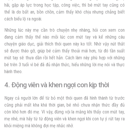
hãi, gặp áp lực trong học tập, công việc, thì bé mút tay cũng có
thể là do bất an, bồn chồn, cảm thấy khó chịu nhưng chẳng biết
cách biểu lộ ra ngoài.
Những lúc này mẹ cần trò chuyện nhẹ nhàng, hỏi con xem con
đang cảm thấy thế nào mỗi lúc con mút tay và kể những câu
chuyện giáo dục, giải thích thói quen này ko tốt. Nhờ vậy nút thắt
sẽ được tháo gỡ, giúp bé cảm thấy thoải mái hơn, từ đó tần suất
mút tay sẽ thưa dần rồi hết hẳn. Cách làm này phù hợp với những
bé trên 3 tuổi vì bé đã đủ nhận thức, hiểu những lời mẹ nói và thực
hành theo.
4. Động viên và khen ngợi con kịp thời
Ngay cả người lớn để từ bỏ một thói quen đã hình thành từ trước
cũng phải mất kha khá thời gian, bé nhỏ chưa nhận thức đầy đủ
còn khó hơn đó mẹ. Vì vậy, đừng vội la mắng khi thấy con mút tay,
mẹ nhé, mà hãy từ từ động viên và khen ngợi khi con tự ý rút tay ra
khỏi miệng mà không đợi mẹ nhắc nhở.