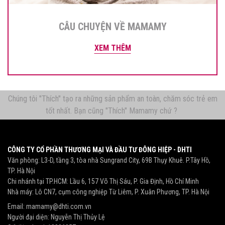
CÂU CHUYỆN VỀ MAMAMY
XEM THÊM
Chúng tôi "Thích" tạo ra những sản phẩm an toàn, chăm sóc trẻ em
tốt nhất. Bạn cũng "Thích" Mamamy chứ ?
CÔNG TY CỔ PHẦN THƯƠNG MẠI VÀ ĐẦU TƯ ĐÔNG HIỆP - DHTI
Văn phòng: L3-D, tầng 3, tòa nhà Sungrand City, 69B Thụy Khuê. P.Tây Hồ,
TP. Hà Nội
Chi nhánh tại TP.HCM: Lầu 6, 157 Võ Thị Sáu, P. Gia Định, Hồ Chí Minh
Nhà máy: Lô CN7, cụm công nghiệp Từ Liêm, P. Xuân Phương, TP. Hà Nội
Email:
mamamy@dhti.com.vn
Người đại diện: Nguyễn Thị Thủy Lệ