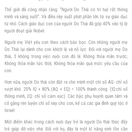
Thế giới đã công nhận rằng: “Người Do Thái có trí tuệ rất thông
minh và sáng suốt”. Và điều này xuất phát phần lớn từ sự giáo dục
từ nhỏ. Cách giáo dục con của người Do Thái đã góp 40% vào tỷ lệ
người đoạt giải Nobel.
Người mẹ Việt yêu con theo cách bảo bọc. Còn những người mẹ
Do Thái lại dành cho con khích lệ và nỗ lực. Đối với người mẹ Do
thái, 3 không trong việc nuôi con đó là: Không thỏa mãn trước;
Không thỏa mãn tức thời; Không thỏa mãn quá mức yêu cầu của
con.
Hơn nữa, người Do thái còn đặt ra cho mình một chỉ số AQ- chỉ số
vượt khó. 20% IQ + 80% (AQ + EQ) = 100% thành công. (IQ:chỉ số
thông minh, EQ: chỉ số cảm xúc). Các bậc phụ huynh quan tâm và
cố gắng rèn luyện chỉ số này cho con, kể cả các gia đình quý tộc ở
Israel.
Một điểm khác trong cách nuôi dạy trẻ là người Do thái thúc đẩy
trẻ giúp đỡ việc nhà. Đối với họ, đây là một kĩ năng sinh tồn cần