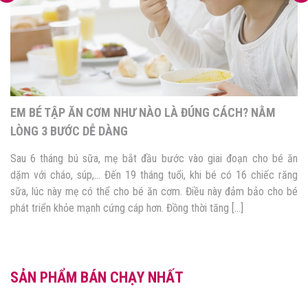
EM BÉ TẬP ĂN CƠM NHƯ NÀO LÀ ĐÚNG CÁCH? NẰM
LÒNG 3 BƯỚC DỄ DÀNG
Sau 6 tháng bú sữa, mẹ bắt đầu bước vào giai đoạn cho bé ăn
dặm với cháo, súp,… Đến 19 tháng tuổi, khi bé có 16 chiếc răng
sữa, lúc này mẹ có thể cho bé ăn cơm. Điều này đảm bảo cho bé
phát triển khỏe mạnh cứng cáp hơn. Đồng thời tăng […]
SẢN PHẨM BÁN CHẠY NHẤT