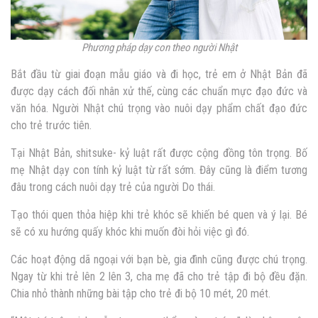
Phương pháp dạy con theo người Nhật
Bắt đầu từ giai đoạn mẫu giáo và đi học, trẻ em ở Nhật Bản đã
được dạy cách đối nhân xử thế, cùng các chuẩn mực đạo đức và
văn hóa. Người Nhật chú trọng vào nuôi dạy phẩm chất đạo đức
cho trẻ trước tiên.
Tại Nhật Bản, shitsuke- kỷ luật rất được cộng đồng tôn trọng. Bố
mẹ Nhật dạy con tính kỷ luật từ rất sớm. Đây cũng là điểm tương
đâu trong cách nuôi dạy trẻ của người Do thái.
Tạo thói quen thỏa hiệp khi trẻ khóc sẽ khiến bé quen và ý lại. Bé
sẽ có xu hướng quấy khóc khi muốn đòi hỏi việc gì đó.
Các hoạt động dã ngoại với bạn bè, gia đình cũng được chú trọng.
Ngay từ khi trẻ lên 2 lên 3, cha mẹ đã cho trẻ tập đi bộ đều đặn.
Chia nhỏ thành những bài tập cho trẻ đi bộ 10 mét, 20 mét.