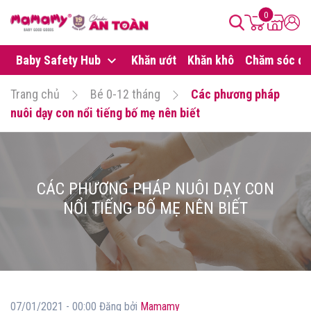
0
Baby Safety Hub
Khăn ướt
Khăn khô
Chăm sóc da
Trang chủ
Bé 0-12 tháng
Các phương pháp
nuôi dạy con nổi tiếng bố mẹ nên biết
CÁC PHƯƠNG PHÁP NUÔI DẠY CON
NỔI TIẾNG BỐ MẸ NÊN BIẾT
07/01/2021 - 00:00 Đăng bởi
Mamamy