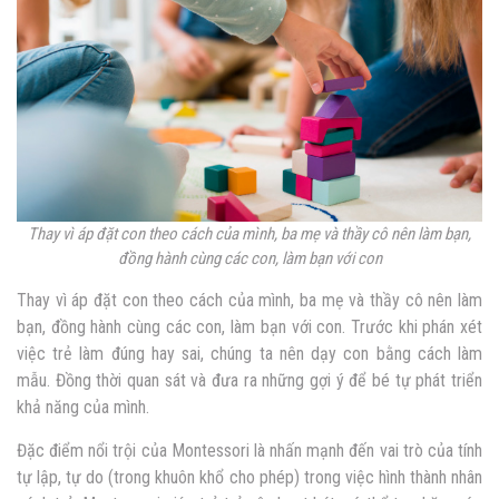
Thay vì áp đặt con theo cách của mình, ba mẹ và thầy cô nên làm bạn,
đồng hành cùng các con, làm bạn với con
Thay vì áp đặt con theo cách của mình, ba mẹ và thầy cô nên làm
bạn, đồng hành cùng các con, làm bạn với con. Trước khi phán xét
việc trẻ làm đúng hay sai, chúng ta nên dạy con bằng cách làm
mẫu. Đồng thời quan sát và đưa ra những gợi ý để bé tự phát triển
khả năng của mình.
Đặc điểm nổi trội của Montessori là nhấn mạnh đến vai trò của tính
tự lập, tự do (trong khuôn khổ cho phép) trong việc hình thành nhân