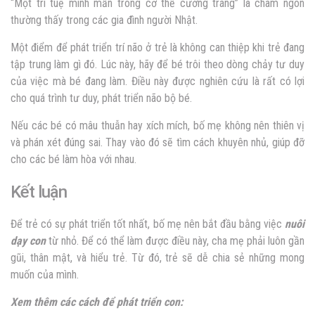
“Một trí tuệ minh mẫn trong cơ thể cường tráng” là châm ngôn
thường thấy trong các gia đình người Nhật.
Một điểm để phát triển trí não ở trẻ là không can thiệp khi trẻ đang
tập trung làm gì đó. Lúc này, hãy để bé trôi theo dòng chảy tư duy
của việc mà bé đang làm. Điều này được nghiên cứu là rất có lợi
cho quá trình tư duy, phát triển não bộ bé.
Nếu các bé có mâu thuẫn hay xích mích, bố mẹ không nên thiên vị
và phán xét đúng sai. Thay vào đó sẽ tìm cách khuyên nhủ, giúp đỡ
cho các bé làm hòa với nhau.
Kết luận
Để trẻ có sự phát triển tốt nhất, bố mẹ nên bắt đầu bằng việc
nuôi
dạy con
từ nhỏ. Để có thể làm được điều này, cha mẹ phải luôn gần
gũi, thân mật, và hiểu trẻ. Từ đó, trẻ sẽ dễ chia sẻ những mong
muốn của mình.
Xem thêm các cách để phát triển con: