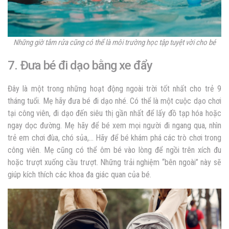
Những giờ tắm rửa cũng có thể là môi trường học tập tuyệt vời cho bé
7. Đưa bé đi dạo bằng xe đẩy
Đây là một trong những hoạt động ngoài trời tốt nhất cho trẻ 9
tháng tuổi. Mẹ hãy đưa bé đi dạo nhé. Có thể là một cuộc dạo chơi
tại công viên, đi dạo đến siêu thị gần nhất để lấy đồ tạp hóa hoặc
ngay dọc đường. Mẹ hãy để bé xem mọi người đi ngang qua, nhìn
trẻ em chơi đùa, chó sủa,… Hãy để bé khám phá các trò chơi trong
công viên. Mẹ cũng có thể ôm bé vào lòng để ngồi trên xích đu
hoặc trượt xuống cầu trượt. Những trải nghiệm “bên ngoài” này sẽ
giúp kích thích các khoa đa giác quan của bé.