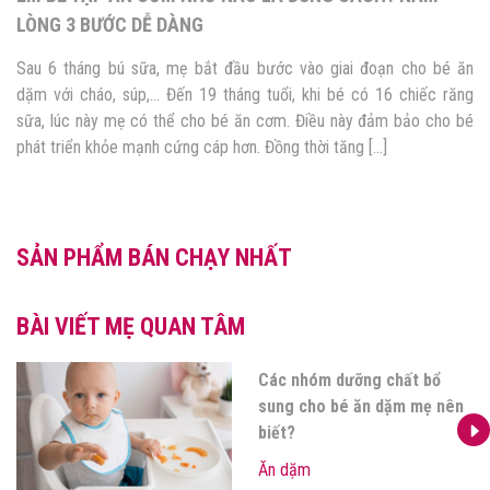
LÒNG 3 BƯỚC DỄ DÀNG
Sau 6 tháng bú sữa, mẹ bắt đầu bước vào giai đoạn cho bé ăn
dặm với cháo, súp,… Đến 19 tháng tuổi, khi bé có 16 chiếc răng
sữa, lúc này mẹ có thể cho bé ăn cơm. Điều này đảm bảo cho bé
phát triển khỏe mạnh cứng cáp hơn. Đồng thời tăng […]
SẢN PHẨM BÁN CHẠY NHẤT
BÀI VIẾT MẸ QUAN TÂM
Các nhóm dưỡng chất bổ
sung cho bé ăn dặm mẹ nên
biết?
Ăn dặm