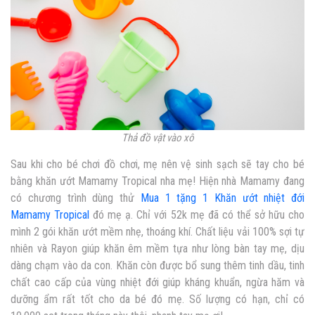
Thả đồ vật vào xô
Sau khi cho bé chơi đồ chơi, mẹ nên vệ sinh sạch sẽ tay cho bé
bằng khăn ướt Mamamy Tropical nha mẹ! Hiện nhà Mamamy đang
có chương trình dùng thử
Mua 1 tặng 1 Khăn ướt nhiệt đới
Mamamy Tropical
đó mẹ ạ. Chỉ với 52k mẹ đã có thể sở hữu cho
mình 2 gói khăn ướt mềm nhẹ, thoáng khí. Chất liệu vải 100% sợi tự
nhiên và Rayon giúp khăn êm mềm tựa như lòng bàn tay mẹ, dịu
dàng chạm vào da con. Khăn còn được bổ sung thêm tinh dầu, tinh
chất cao cấp của vùng nhiệt đới giúp kháng khuẩn, ngừa hăm và
dưỡng ẩm rất tốt cho da bé đó mẹ. Số lượng có hạn, chỉ có