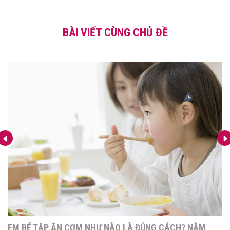
BÀI VIẾT CÙNG CHỦ ĐỀ
EM BÉ TẬP ĂN CƠM NHƯ NÀO LÀ ĐÚNG CÁCH? NẰM