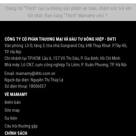
Chúng tôi "Thích" tạo ra những sản phẩm an toàn, chăm sóc trẻ em
tốt nhất. Bạn cũng "Thích" Mamamy chứ ?
CÔNG TY CỔ PHẦN THƯƠNG MẠI VÀ ĐẦU TƯ ĐÔNG HIỆP - DHTI
Văn phòng: L3-D, tầng 3, tòa nhà Sungrand City, 69B Thụy Khuê. P.Tây Hồ,
TP. Hà Nội
Chi nhánh tại TP.HCM: Lầu 6, 157 Võ Thị Sáu, P. Gia Định, Hồ Chí Minh
Nhà máy: Lô CN7, cụm công nghiệp Từ Liêm, P. Xuân Phương, TP. Hà Nội
Email:
mamamy@dhti.com.vn
Người đại diện: Nguyễn Thị Thủy Lệ
Số điện thoại:
18006057
VỀ MAMAMY
Điểm bán
Site map
Sự kiện
Câu hỏi thường gặp
CHÍNH SÁCH