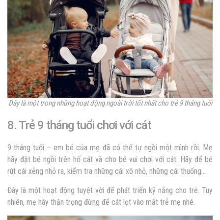
Đây là một trong những hoạt động ngoài trời tốt nhất cho trẻ 9 tháng tuổi
8. Trẻ 9 tháng tuổi chơi với cát
9 tháng tuổi – em bé của mẹ đã có thể tự ngồi một mình rồi. Mẹ
hãy đặt bé ngồi trên hố cát và cho bé vui chơi với cát. Hãy để bé
rút cái xẻng nhỏ ra, kiểm tra những cái xô nhỏ, những cái thuổng…
Đây là một hoạt động tuyệt vời để phát triển kỹ năng cho trẻ. Tuy
nhiên, mẹ hãy thận trọng đừng để cát lọt vào mắt trẻ mẹ nhé.