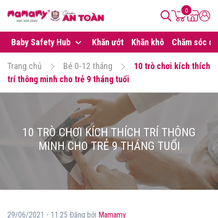
0
Baby Safety Hub
Khăn ướt
Khăn khô
Chăm sóc da
Trang chủ
Bé 0-12 tháng
10 trò chơi kích thích
trí thông minh cho trẻ 9 tháng tuổi
10 TRÒ CHƠI KÍCH THÍCH TRÍ THÔNG
MINH CHO TRẺ 9 THÁNG TUỔI
29/06/2021 - 11:25 Đăng bởi
Mamamy