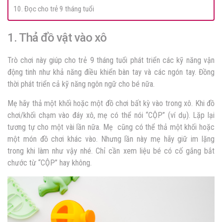
10. Đọc cho trẻ 9 tháng tuổi
1. Thả đồ vật vào xô
Trò chơi này giúp cho trẻ 9 tháng tuổi phát triển các kỹ năng vận
động tinh như khả năng điều khiển bàn tay và các ngón tay. Đồng
thời phát triển cả kỹ năng ngôn ngữ cho bé nữa.
Mẹ hãy thả một khối hoặc một đồ chơi bất kỳ vào trong xô. Khi đồ
chơi/khối chạm vào đáy xô, mẹ có thể nói “CỘP” (ví dụ). Lặp lại
tương tự cho một vài lần nữa. M
ẹ cũng có thể thả một khối hoặc
một món đồ chơi khác vào. Nhưng lần này mẹ hãy giữ im lặng
trong khi làm như vậy nhé. Chỉ cần xem liệu bé có cố gắng bắt
chước từ “CỘP” hay không.