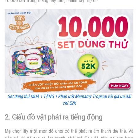
10.000 set trong tháng này thôi, nhanh tay mẹ ơi!
Set dùng thử MUA 1 TẶNG 1 Khăn ướt Mamamy Tropical với giá ưu đãi
chỉ 52K
2. Giấu đồ vật phát ra tiếng động
Mẹ chọn lấy một món đồ chơi có thể phát ra âm thanh the thé. Và