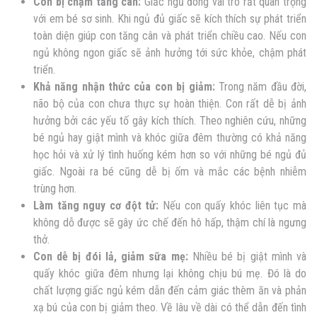
Con bị chậm tăng cân:
Giấc ngủ đóng vai trò rất quan trọng
với em bé sơ sinh. Khi ngủ đủ giấc sẽ kích thích sự phát triển
toàn diện giúp con tăng cân và phát triển chiều cao. Nếu con
ngủ không ngon giấc sẽ ảnh hưởng tới sức khỏe, chậm phát
triển.
Khả năng nhận thức của con bị giảm:
Trong năm đầu đời,
não bộ của con chưa thực sự hoàn thiện. Con rất dễ bị ảnh
hưởng bởi các yếu tố gây kích thích. Theo nghiên cứu, những
bé ngủ hay giật mình và khóc giữa đêm thường có khả năng
học hỏi và xử lý tình huống kém hơn so với những bé ngủ đủ
giấc. Ngoài ra bé cũng dễ bị ốm và mắc các bệnh nhiễm
trùng hơn.
Làm tăng nguy cơ đột tử:
Nếu con quấy khóc liên tục mà
không dỗ được sẽ gây ức chế đến hô hấp, thậm chí là ngưng
thở.
Con dễ bị đói lả, giảm sữa mẹ:
Nhiều bé bị giật mình và
quấy khóc giữa đêm nhưng lại không chịu bú mẹ. Đó là do
chất lượng giấc ngủ kém dẫn đến cảm giác thèm ăn và phản
xạ bú của con bị giảm theo. Về lâu về dài có thể dẫn đến tình