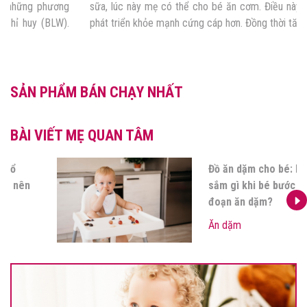
sữa, lúc này mẹ có thể cho bé ăn cơm. Điều này đảm bảo cho bé
phát triển khỏe mạnh cứng cáp hơn. Đồng thời tăng […]
SẢN PHẨM BÁN CHẠY NHẤT
BÀI VIẾT MẸ QUAN TÂM
Các nhóm dưỡng chất bổ
sung cho bé ăn dặm mẹ nên
biết?
Ăn dặm