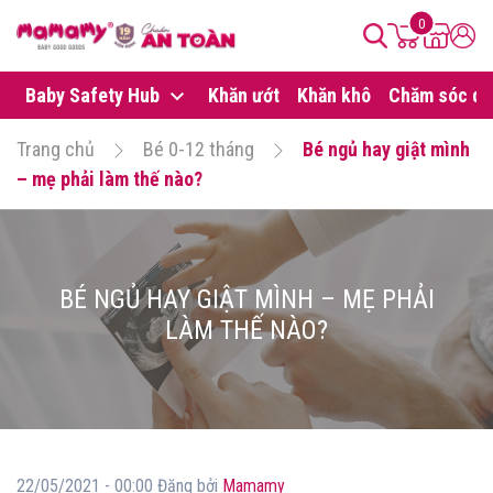
0
Baby Safety Hub
Khăn ướt
Khăn khô
Chăm sóc da
Trang chủ
Bé 0-12 tháng
Bé ngủ hay giật mình
– mẹ phải làm thế nào?
BÉ NGỦ HAY GIẬT MÌNH – MẸ PHẢI
LÀM THẾ NÀO?
22/05/2021 - 00:00 Đăng bởi
Mamamy