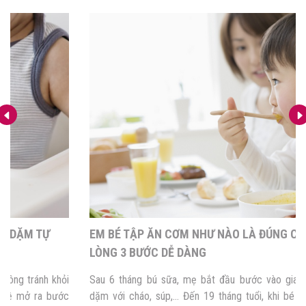
EM BÉ TẬP ĂN CƠM NHƯ NÀO LÀ ĐÚNG CÁCH? NẰM
LÒNG 3 BƯỚC DỄ DÀNG
Sau 6 tháng bú sữa, mẹ bắt đầu bước vào giai đoạn cho bé ăn
dặm với cháo, súp,… Đến 19 tháng tuổi, khi bé có 16 chiếc răng