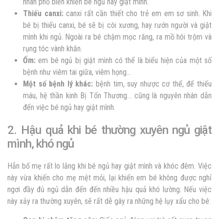
nhân phổ biến khiến bé ngủ hay giật mình.
Thiếu canxi:
canxi rất cần thiết cho trẻ em em sơ sinh. Khi
bé bị thiếu canxi, bé sẽ bị còi xương, hay rướn người và giật
mình khi ngủ. Ngoài ra bé chậm mọc răng, ra mồ hôi trộm và
rụng tóc vành khăn.
Ốm:
em bé ngủ bị giật mình có thể là biểu hiện của một số
bệnh như viêm tai giữa, viêm họng…
Một số bệnh lý khác:
bệnh tim, suy nhược cơ thể, để thiếu
máu, hệ thần kinh Bị Tổn Thương… cũng là nguyên nhân dẫn
đến việc bé ngủ hay giật mình.
2. Hậu quả khi bé thường xuyên ngủ giật
mình, khó ngủ
Hẳn bố mẹ rất lo lắng khi bé ngủ hay giật mình và khóc đêm. Việc
này vừa khiến cho mẹ mệt mỏi, lại khiến em bé không được nghỉ
ngơi đầy đủ ngủ dẫn đến đến nhiều hậu quả khó lường. Nếu việc
này xảy ra thường xuyên, sẽ rất dễ gây ra những hệ lụy xấu cho bé: