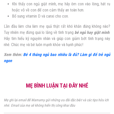
Khi thấy con ngủ giật mình, mẹ hãy ôm con vào lòng, hát ru
hoặc vỗ về con để con cảm thấy an toàn hơn.
Bổ sung vitamin D và canxi cho con.
Lần đầu làm cha làm mẹ quả thật rất khó khăn đúng không nào?
Tuy nhiên mẹ đừng quá lo lắng về tình trạng
bé ngủ hay giật mình
.
Hãy tìm hiểu kỹ nguyên nhân và giúp con giảm bớt tình trạng này
nhé. Chúc mẹ và bé luôn mạnh khỏe và hạnh phúc!
Xem thêm:
Bé 4 tháng ngủ bao nhiêu là đủ? Làm gì để trẻ ngủ
ngon
MẸ BÌNH LUẬN TẠI ĐÂY NHÉ
Mẹ ghi lại email để Mamamy gửi những ưu đãi đặc biệt và các tips hữu ích
nhé. Email của mẹ sẽ không hiển thị công khai đâu