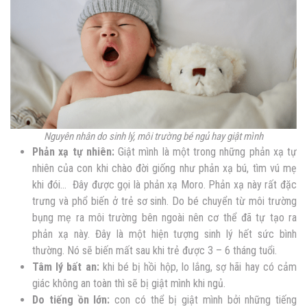
Nguyên nhân do sinh lý, môi trường bé ngủ hay giật mình
Phản xạ tự nhiên:
Giật mình là một trong những phản xạ tự
nhiên của con khi chào đời giống như phản xạ bú, tìm vú mẹ
khi đói… Đây được gọi là phản xạ Moro. Phản xạ này rất đặc
trưng và phổ biến ở trẻ sơ sinh. Do bé chuyển từ môi trường
bụng mẹ ra môi trường bên ngoài nên cơ thể đã tự tạo ra
phản xạ này. Đây là một hiện tượng sinh lý hết sức bình
thường. Nó sẽ biến mất sau khi trẻ được 3 – 6 tháng tuổi.
Tâm lý bất an:
khi bé bị hồi hộp, lo lắng, sợ hãi hay có cảm
giác không an toàn thì sẽ bị giật mình khi ngủ.
Do tiếng ồn lớn:
con có thể bị giật mình bởi những tiếng