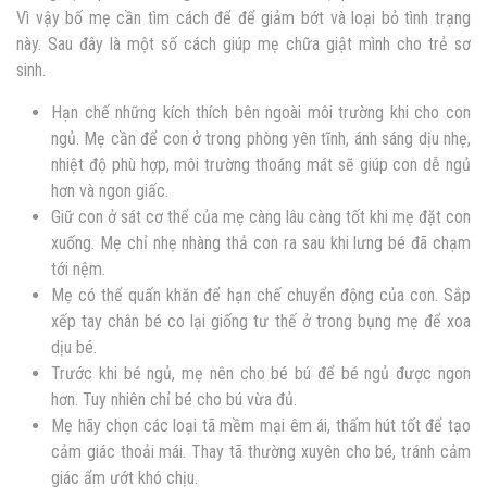
Vì vậy bố mẹ cần tìm cách để để giảm bớt và loại bỏ tình trạng
này. Sau đây là một số cách giúp mẹ chữa giật mình cho trẻ sơ
sinh.
Hạn chế những kích thích bên ngoài môi trường khi cho con
ngủ. Mẹ cần để con ở trong phòng yên tĩnh, ánh sáng dịu nhẹ,
nhiệt độ phù hợp, môi trường thoáng mát sẽ giúp con dễ ngủ
hơn và ngon giấc.
Giữ con ở sát cơ thể của mẹ càng lâu càng tốt khi mẹ đặt con
xuống. Mẹ chỉ nhẹ nhàng thả con ra sau khi lưng bé đã chạm
tới nệm.
Mẹ có thể quấn khăn để hạn chế chuyển động của con. Sắp
xếp tay chân bé co lại giống tư thế ở trong bụng mẹ để xoa
dịu bé.
Trước khi bé ngủ, mẹ nên cho bé bú để bé ngủ được ngon
hơn. Tuy nhiên chỉ bé cho bú vừa đủ.
Mẹ hãy chọn các loại tã mềm mại êm ái, thấm hút tốt để tạo
cảm giác thoải mái. Thay tã thường xuyên cho bé, tránh cảm
giác ẩm ướt khó chịu.