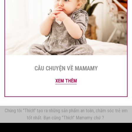
CÂU CHUYỆN VỀ MAMAMY
XEM THÊM
Chúng tôi "Thích" tạo ra những sản phẩm an toàn, chăm sóc trẻ em
tốt nhất. Bạn cũng "Thích" Mamamy chứ ?