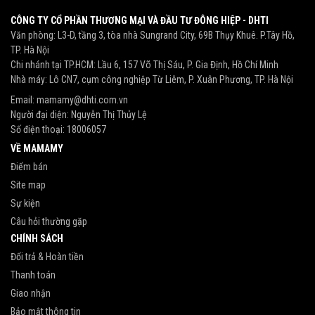
CÔNG TY CỔ PHẦN THƯƠNG MẠI VÀ ĐẦU TƯ ĐÔNG HIỆP - DHTI
Văn phòng: L3-D, tầng 3, tòa nhà Sungrand City, 69B Thụy Khuê. P.Tây Hồ,
TP. Hà Nội
Chi nhánh tại TP.HCM: Lầu 6, 157 Võ Thị Sáu, P. Gia Định, Hồ Chí Minh
Nhà máy: Lô CN7, cụm công nghiệp Từ Liêm, P. Xuân Phương, TP. Hà Nội
Email:
mamamy@dhti.com.vn
Người đại diện: Nguyễn Thị Thủy Lệ
Số điện thoại:
18006057
VỀ MAMAMY
Điểm bán
Site map
Sự kiện
Câu hỏi thường gặp
CHÍNH SÁCH
Đổi trả & Hoàn tiền
Thanh toán
Giao nhận
Bảo mật thông tin