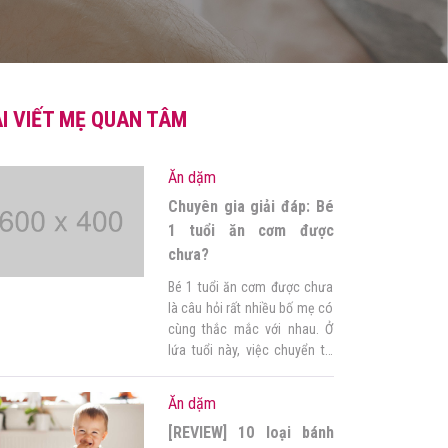
I VIẾT MẸ QUAN TÂM
Ăn dặm
Chuyên gia giải đáp: Bé
1 tuổi ăn cơm được
chưa?
Bé 1 tuổi ăn cơm được chưa
là câu hỏi rất nhiều bố mẹ có
cùng thắc mắc với nhau. Ở
lứa tuổi này, việc chuyển từ
cháo sang cơm không hề dễ
dàng chút nào. Khi bé đang
Ăn dặm
quen với việc ăn cháo – một
[REVIEW] 10 loại bánh
loại thức ăn sệt, nát – thì ăn