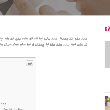
BÀ
p rất dễ gặp vấn đề về hệ tiêu hóa. Trong đó, táo bón
lên
thực đơn cho bé 8 tháng bị táo bón
như thế nào là
o bón
 tháng bị táo bón