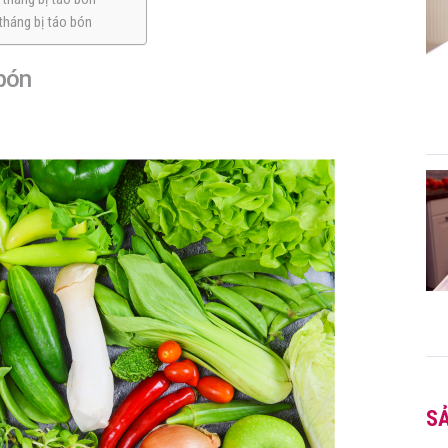
tháng bị táo bón
 bón
S