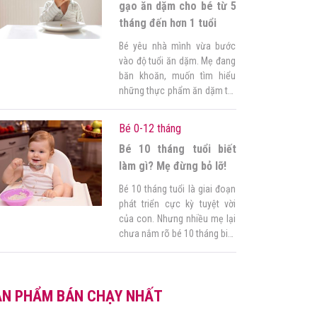
cơm […]
gạo ăn dặm cho bé từ 5
tháng đến hơn 1 tuổi
Bé yêu nhà mình vừa bước
vào độ tuổi ăn dặm. Mẹ đang
băn khoăn, muốn tìm hiểu
những thực phẩm ăn dặm tốt
nhất cho bé? Bánh gạo ăn
dặm là một gợi ý tuyệt vời bởi
Bé 0-12 tháng
thành phần chủ yếu từ bột
Bé 10 tháng tuổi biết
gạo giàu dinh dưỡng, cấu
trúc bánh mềm xốp, cực dễ
làm gì? Mẹ đừng bỏ lỡ!
[…]
Bé 10 tháng tuổi là giai đoạn
phát triển cực kỳ tuyệt vời
của con. Nhưng nhiều mẹ lại
chưa nắm rõ bé 10 tháng biết
làm gì để xem con mình có
đang phát triển bình thường
hay không. Cách chăm sóc
ẢN PHẨM BÁN CHẠY NHẤT
trẻ lúc 10 tháng cũng sẽ có
những điểm khác biệt. Vậy […]