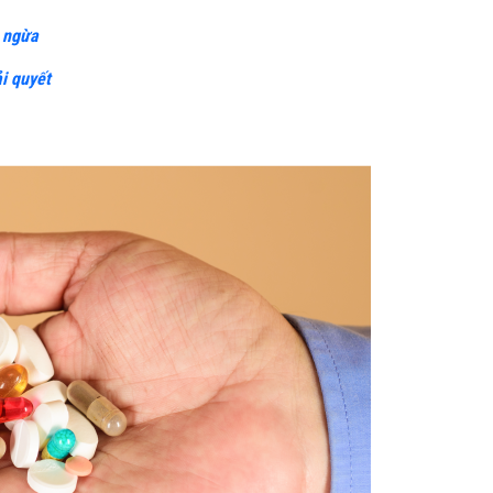
g ngừa
i quyết