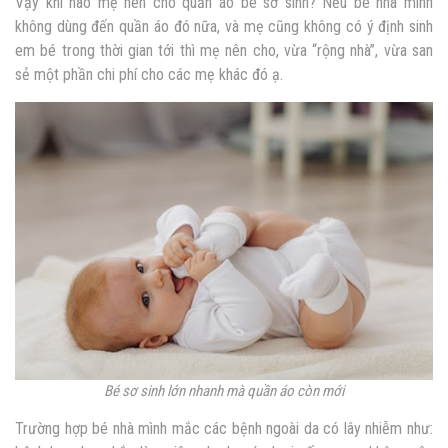
Vậy khi nào mẹ nên cho quần áo bé sơ sinh? Nếu bé nhà mình
không dùng đến quần áo đó nữa, và mẹ cũng không có ý định sinh
em bé trong thời gian tới thì mẹ nên cho, vừa “rộng nhà”, vừa san
sẻ một phần chi phí cho các mẹ khác đó ạ.
Bé sơ sinh lớn nhanh mà quần áo còn mới
Trường hợp bé nhà mình mắc các bệnh ngoài da có lây nhiễm như: