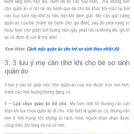
bệnh lang ben, hắc lào, viêm da do các loại nấm,… mẹ không nên
cho quần áo vì rất dễ lây bệnh qua da cho bé khác khi mặc lại bởi
các loại nấm này khó bị tiêu diệt khi đem giặt. Mẹ cần giặt riêng
quần áo của bé (tránh lây bệnh cho gia đình), sau đó phơi nắng to
hoặc luộc cho giảm bớt lượng nấm gây phát tán ra không khí, gói kĩ
lại rồi đem đi vứt đi mẹ nhé!
Xem thêm:
Cách mặc quần áo cho trẻ sơ sinh theo nhiệt độ
3. 3 lưu ý mẹ cần nhớ khi cho bé sơ sinh
quần áo
3 lưu ý sau sẽ giúp việc cho quần áo của mẹ được trọn vẹn hơn,
tránh các tình huống không đáng có:
1 – Lựa chọn quần áo để cho:
Mẹ bỉm tinh tế thường rất cẩn
thận khi lựa chọn quần áo đi cho. Vẫn biết là quần áo cũ, nhưng vẫn
nên ở tình trạng tốt, không bị rách, mòn, người nhận nhận được
cũng thấy ấm lòng và vui vẻ hơn.