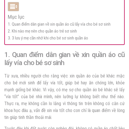
Mục lục
1. Quan điểm dân gian về xin quần áo cũ lấy vía cho bé sơ sinh
2. Khi nào mẹ nên cho quần áo trẻ sơ sinh
3. 3 lưu ý mẹ cần nhớ khi cho bé sơ sinh quần áo
1. Quan điểm dân gian về xin quần áo cũ
lấy vía cho bé sơ sinh
Từ xưa, nhiều người cho rằng việc xin quần áo của bé khác mặc
cho bé mới sinh để lấy vía tốt, giúp bé hay ăn chóng lớn, khỏe
mạnh giống bé khác. Vì vậy, có mẹ sợ cho quần áo bé khác sẽ lấy
“vía tốt” của bé nhà mình, nên lưỡng lự không biết như thế nào.
Thực ra, mẹ không cần lo lắng vì thông tin trên không có căn cứ
khoa học đâu ạ, vấn đề xin vía tốt cho con chỉ là quan điểm về lòng
tin giúp tinh thần thoải mái.
Trước đây khi đất nước còn nghèo đói, không có quần áo chất liệu