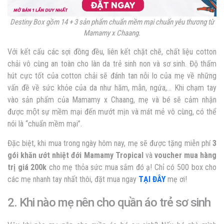
Destiny Box gồm 14 + 3 sản phẩm chuẩn mềm mại chuẩn yêu thương từ
Mamamy x Chaang.
Với kết cấu các sợi đồng đều, liên kết chặt chẽ, chất liệu cotton
chải vô cùng an toàn cho làn da trẻ sinh non và sơ sinh. Độ thấm
hút cực tốt của cotton chải sẽ đánh tan nỗi lo của mẹ về những
vấn đề về sức khỏe của da như hăm, mẫn, ngứa,… Khi chạm tay
vào sản phẩm của Mamamy x Chaang, mẹ và bé sẽ cảm nhận
được một sự mềm mại đến mướt mịn và mát mẻ vô cùng, có thể
nói là “chuẩn mềm mại”.
Đặc biệt, khi mua trong ngày hôm nay, mẹ sẽ được tặng miễn phí
3
gói khăn ướt nhiệt đới Mamamy Tropical
và
voucher mua hàng
trị giá 200k
cho mẹ thỏa sức mua sắm đó ạ!
Chỉ có 500 box cho
các mẹ nhanh tay nhất thôi, đặt mua ngay
TẠI ĐÂY
mẹ ơi!
2. Khi nào mẹ nên cho quần áo trẻ sơ sinh