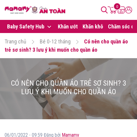
0
Baby Safety Hub
Khăn ướt
Khăn khô
Chăm sóc da
Trang chủ
Bé 0-12 tháng
Có nên cho quần áo
trẻ sơ sinh? 3 lưu ý khi muốn cho quần áo
CÓ NÊN CHO QUẦN ÁO TRẺ SƠ SINH? 3
LƯU Ý KHI MUỐN CHO QUẦN ÁO
06/01/2022 - 09:59 Đăng bởi
Mamamy