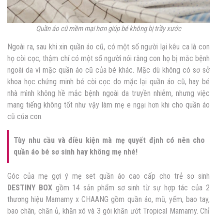
Quần áo cũ mềm mại hơn giúp bé không bị trầy xước
Ngoài ra, sau khi xin quần áo cũ, có một số người lại kêu ca là con
họ còi cọc, thậm chí có một số người nói rằng con họ bị mắc bệnh
ngoài da vì mặc quần áo cũ của bé khác. Mặc dù không có sơ sở
khoa học chứng minh bé còi cọc do mặc lại quần áo cũ, hay bé
nhà mình không hề mắc bệnh ngoài da truyền nhiễm, nhưng việc
mang tiếng không tốt như vậy làm mẹ e ngại hơn khi cho quần áo
cũ của con.
Tùy nhu cầu và điều kiện mà mẹ quyết định có nên cho
quần áo bé sơ sinh hay không mẹ nhé!
Góc của mẹ gợi ý mẹ set quần áo cao cấp cho trẻ sơ sinh
DESTINY BOX
gồm 14 sản phẩm sơ sinh từ sự hợp tác của 2
thương hiệu Mamamy x CHAANG gồm quần áo, mũ, yếm, bao tay,
bao chân, chăn ủ, khăn xô và 3 gói khăn ướt Tropical Mamamy. Chỉ