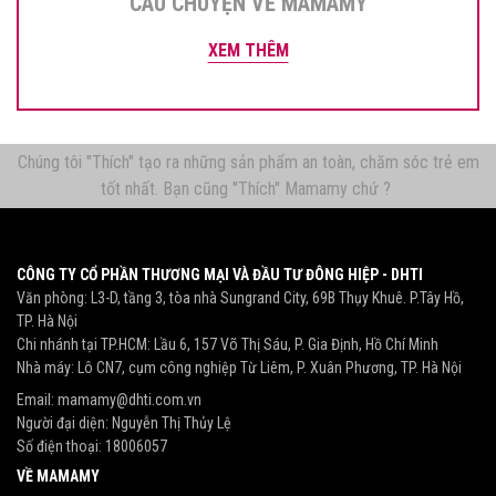
CÂU CHUYỆN VỀ MAMAMY
XEM THÊM
Chúng tôi "Thích" tạo ra những sản phẩm an toàn, chăm sóc trẻ em
tốt nhất. Bạn cũng "Thích" Mamamy chứ ?
CÔNG TY CỔ PHẦN THƯƠNG MẠI VÀ ĐẦU TƯ ĐÔNG HIỆP - DHTI
Văn phòng: L3-D, tầng 3, tòa nhà Sungrand City, 69B Thụy Khuê. P.Tây Hồ,
TP. Hà Nội
Chi nhánh tại TP.HCM: Lầu 6, 157 Võ Thị Sáu, P. Gia Định, Hồ Chí Minh
Nhà máy: Lô CN7, cụm công nghiệp Từ Liêm, P. Xuân Phương, TP. Hà Nội
Email:
mamamy@dhti.com.vn
Người đại diện: Nguyễn Thị Thủy Lệ
Số điện thoại:
18006057
VỀ MAMAMY