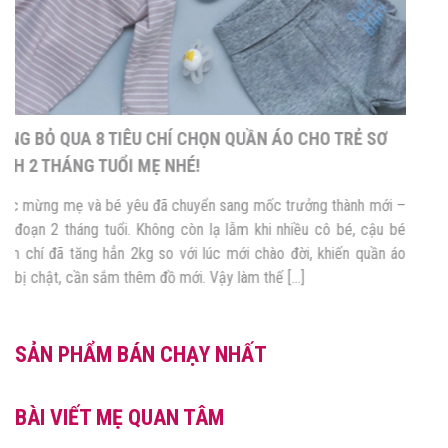
ĐỪNG BỎ QUA 8 TIÊU CHÍ CHỌN QUẦN ÁO CHO TRẺ SƠ
SINH 2 THÁNG TUỔI MẸ NHÉ!
Chúc mừng mẹ và bé yêu đã chuyển sang mốc trưởng thành mới –
giai đoạn 2 tháng tuổi. Không còn lạ lẫm khi nhiều cô bé, cậu bé
thậm chí đã tăng hẳn 2kg so với lúc mới chào đời, khiến quần áo
con bị chật, cần sắm thêm đồ mới. Vậy làm thế […]
SẢN PHẨM BÁN CHẠY NHẤT
BÀI VIẾT MẸ QUAN TÂM