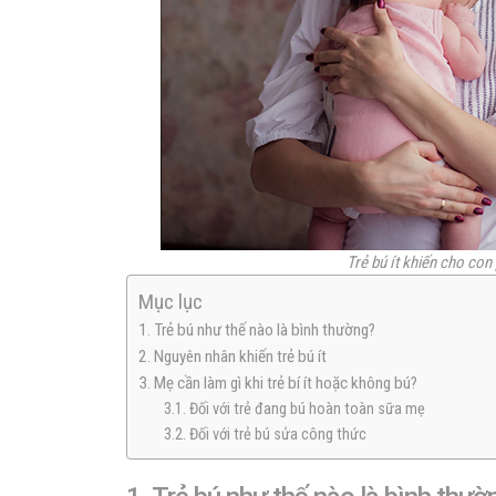
Trẻ bú ít khiến cho con
Mục lục
1. Trẻ bú như thế nào là bình thường?
2. Nguyên nhân khiến trẻ bú ít
3. Mẹ cần làm gì khi trẻ bí ít hoặc không bú?
3.1. Đối với trẻ đang bú hoàn toàn sữa mẹ
3.2. Đối với trẻ bú sửa công thức