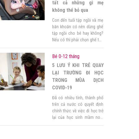
con luôn khỏe mạnh […]
tất cả những gì mẹ
không thể bỏ qua
Con đến tuổi tập ngồi và mẹ
băn khoăn có nên dùng ghế
tập ngồi cho bé hay không?
Nếu có thì phải chọn ghế tập
ngồi như thế nào? Bài viết
sau đây sẽ đồng hành cùng
Bé 0-12 tháng
mẹ và câu chuyện tập ngồi
5 LƯU Ý KHI TRẺ QUAY
của bé. 1. Bé tập ngồi khi
nào? Khoảng 4 tháng […]
LẠI TRƯỜNG ĐI HỌC
TRONG MÙA DỊCH
COVID-19
Đã có nhiều tỉnh, thành phố
trên cả nước có quyết định
chính thức về việc đi học trở
lại của học sinh mầm non,
tiểu học, trung học cơ sở.
Trước diễn biến phức tạp
của dịch Covid-19. Việc