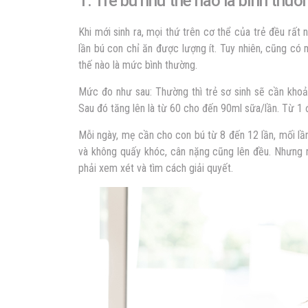
1. Trẻ bú như thế nào là bình thườ
Khi mới sinh ra, mọi thứ trên cơ thể của trẻ đều rất
lần bú con chỉ ăn được lượng ít. Tuy nhiên, cũng có
thế nào là mức bình thường.
Mức đo như sau: Thường thì trẻ sơ sinh sẽ cần khoả
Sau đó tăng lên là từ 60 cho đến 90ml sữa/lần. Từ 1 đ
Mỗi ngày, mẹ cần cho con bú từ 8 đến 12 lần, mối lầ
và không quấy khóc, cân nặng cũng lên đều. Nhưng n
phải xem xét và tìm cách giải quyết.