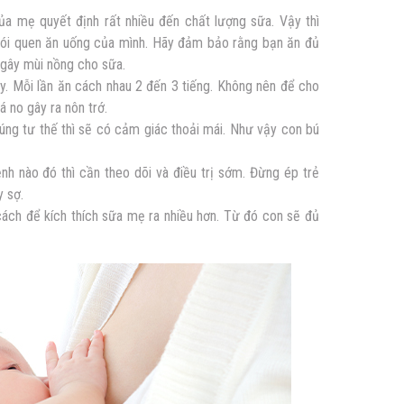
a mẹ quyết định rất nhiều đến chất lượng sữa. Vậy thì
thói quen ăn uống của mình. Hãy đảm bảo rằng bạn ăn đủ
 gây mùi nồng cho sữa.
y. Mỗi lần ăn cách nhau 2 đến 3 tiếng. Không nên để cho
 no gây ra nôn trớ.
úng tư thế thì sẽ có cảm giác thoải mái. Như vậy con bú
ệnh nào đó thì cần theo dõi và điều trị sớm. Đừng ép trẻ
y sợ.
 cách để kích thích sữa mẹ ra nhiều hơn. Từ đó con sẽ đủ