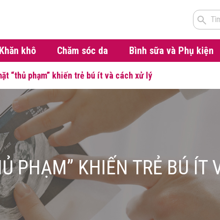
Tì
Khăn khô
Chăm sóc da
Bình sữa và Phụ kiện
ặt “thủ phạm” khiến trẻ bú ít và cách xử lý
Ủ PHẠM” KHIẾN TRẺ BÚ ÍT 