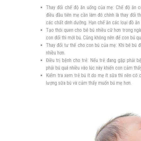
Thay đổi chế độ ăn uống của mẹ: Chế độ ăn củ
điều đầu tiên mẹ cần làm đó chính là thay đổi 
các chất dinh dưỡng. Hạn chế ăn các loại đồ ăn
Tạo thói quen cho bé bú nhiều cữ hơn trong ngà
con đối thì mới bú. Cũng không nên để con bú quá
Thay đổi tư thế cho con bú của mẹ: Khi bé bú đ
nhiều hơn.
Điều trị bệnh cho trẻ: Nếu trẻ đang gặp phải b
phải bú quá nhiều vào lúc này khiến con cảm thấ
Kiểm tra xem trẻ bú ít do mẹ ít sữa thì nên có
lượng sữa bú và cảm thấy muốn bú mẹ hơn.