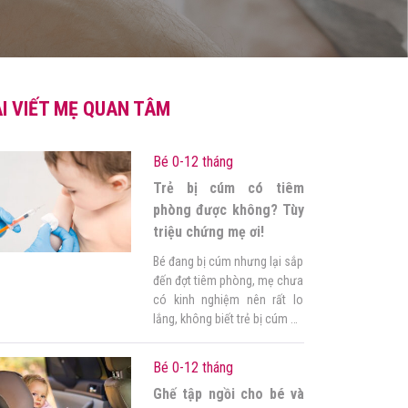
I VIẾT MẸ QUAN TÂM
Bé 0-12 tháng
Trẻ bị cúm có tiêm
phòng được không? Tùy
triệu chứng mẹ ơi!
Bé đang bị cúm nhưng lại sắp
đến đợt tiêm phòng, mẹ chưa
có kinh nghiệm nên rất lo
lắng, không biết trẻ bị cúm có
tiêm phòng được không. Mẹ
muốn tìm hiểu kỹ rồi mới đưa
Bé 0-12 tháng
ra quyết định và có biện pháp
Ghế tập ngồi cho bé và
chăm sóc bé phù hợp, giúp