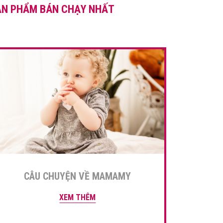
ẢN PHẨM BÁN CHẠY NHẤT
chăm sóc, bảo vệ bé khi đi
học trong mùa dịch là điều
mỗi cha mẹ quan […]
CÂU CHUYỆN VỀ MAMAMY
XEM THÊM