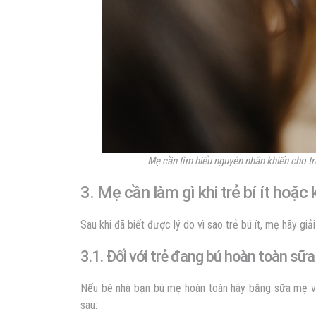
Mẹ cần tìm hiểu nguyên nhân khiến cho trẻ
3. Mẹ cần làm gì khi trẻ bí ít hoặc
Sau khi đã biết được lý do vì sao trẻ bú ít, mẹ hãy g
3.1. Đối với trẻ đang bú hoàn toàn sữ
Nếu bé nhà bạn bú mẹ hoàn toàn hãy bằng sữa mẹ và 
sau: