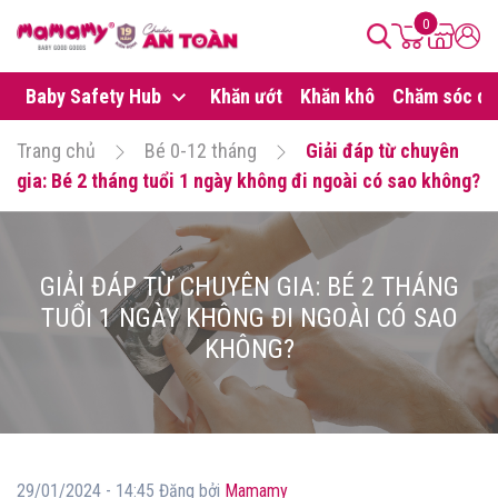
0
Baby Safety Hub
Khăn ướt
Khăn khô
Chăm sóc da
Trang chủ
Bé 0-12 tháng
Giải đáp từ chuyên
gia: Bé 2 tháng tuổi 1 ngày không đi ngoài có sao không?
GIẢI ĐÁP TỪ CHUYÊN GIA: BÉ 2 THÁNG
TUỔI 1 NGÀY KHÔNG ĐI NGOÀI CÓ SAO
KHÔNG?
29/01/2024 - 14:45 Đăng bởi
Mamamy