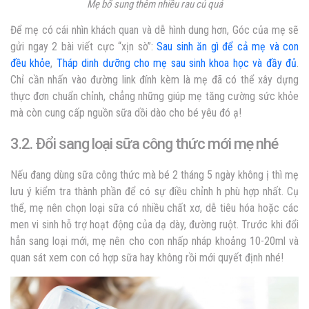
Mẹ bổ sung thêm nhiều rau củ quả
Để mẹ có cái nhìn khách quan và dễ hình dung hơn, Góc của mẹ sẽ
gửi ngay 2 bài viết cực “xịn sò”:
Sau sinh ăn gì để cả mẹ và con
đều khỏe
,
Tháp dinh dưỡng cho mẹ sau sinh khoa học và đầy đủ
.
Chỉ cần nhấn vào đường link đính kèm là mẹ đã có thể xây dựng
thực đơn chuẩn chỉnh, chẳng những giúp mẹ tăng cường sức khỏe
mà còn cung cấp nguồn sữa dồi dào cho bé yêu đó ạ!
3.2. Đổi sang loại sữa công thức mới mẹ nhé
Nếu đang dùng sữa công thức mà bé 2 tháng 5 ngày không ị thì mẹ
lưu ý kiểm tra thành phần để có sự điều chỉnh h phù hợp nhất. Cụ
thể, mẹ nên chọn loại sữa có nhiều chất xơ, dễ tiêu hóa hoặc các
men vi sinh hỗ trợ hoạt động của dạ dày, đường ruột. Trước khi đổi
hẳn sang loại mới, mẹ nên cho con nhấp nháp khoảng 10-20ml và
quan sát xem con có hợp sữa hay không rồi mới quyết định nhé!