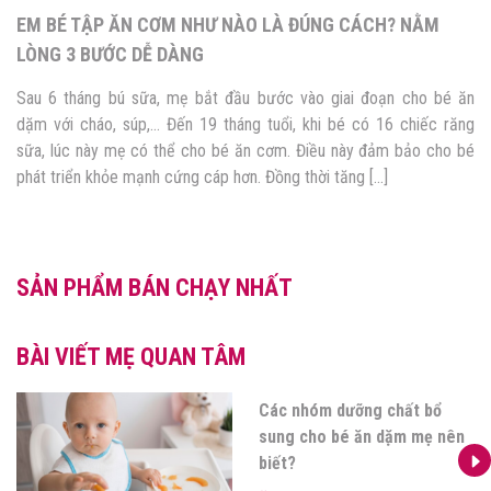
4 PHƯƠNG PHÁP ĂN DẶM CHO BÉ PHỔ BIẾN NHẤT HIỆN
NAY
ăn
Quá trình phát triển trưởng thành của con không thể thiếu giai đo
ng
ăn dặm. Đây không chỉ là cơ hội giúp bé hình thành thói quen, 
bé
năng ăn uống sau này mà còn là thời điểm vàng bổ sung dưỡ
chất cho sự phát triển toàn diện của trẻ. Tuy nhiên, nhiều mẹ […]
SẢN PHẨM BÁN CHẠY NHẤT
BÀI VIẾT MẸ QUAN TÂM
hất bổ
Đồ ăn dặm cho bé
ặm mẹ nên
sắm gì khi bé bước
đoạn ăn dặm?