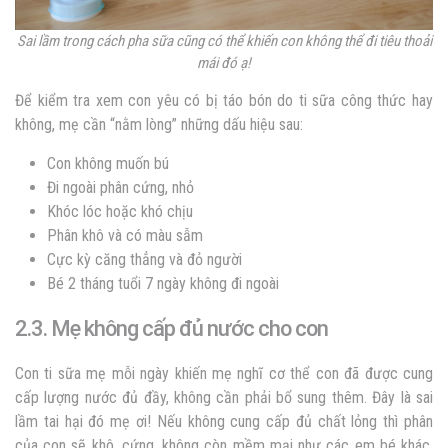
Sai lầm trong cách pha sữa cũng có thể khiến con không thể đi tiêu thoải
mái đó ạ!
Để kiểm tra xem con yêu có bị táo bón do ti sữa công thức hay
không, mẹ cần “nằm lòng” những dấu hiệu sau:
Con không muốn bú
Đi ngoài phân cứng, nhỏ
Khóc lóc hoặc khó chịu
Phân khô và có màu sẫm
Cực kỳ căng thẳng và đỏ người
Bé 2 tháng tuổi 7 ngày không đi ngoài
2.3. Mẹ không cấp đủ nước cho con
Con ti sữa mẹ mỗi ngày khiến mẹ nghĩ cơ thể con đã được cung
cấp lượng nước đủ đầy, không cần phải bổ sung thêm. Đây là sai
lầm tai hại đó mẹ ơi! Nếu không cung cấp đủ chất lỏng thì phân
của con sẽ khô, cứng, không còn mềm mại như các em bé khác.