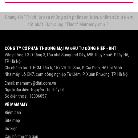
Chúng tôi "Thích" tạo ra những sản phẩm an toàn, chăm sóc trẻ em
tốt nhất. Bạn cũng "Thích" Mamamy chứ ?
CÔNG TY CỔ PHẦN THƯƠNG MẠI VÀ ĐẦU TƯ ĐÔNG HIỆP - DHTI
Văn phòng: L3-D, tầng 3, tòa nhà Sungrand City, 69B Thụy Khuê. P.Tây Hồ,
TP. Hà Nội
Chi nhánh tại TP.HCM: Lầu 6, 157 Võ Thị Sáu, P. Gia Định, Hồ Chí Minh
Nhà máy: Lô CN7, cụm công nghiệp Từ Liêm, P. Xuân Phương, TP. Hà Nội
Email:
mamamy@dhti.com.vn
Người đại diện: Nguyễn Thị Thủy Lệ
Số điện thoại:
18006057
VỀ MAMAMY
Điểm bán
Site map
Sự kiện
Câu hỏi thường gặp