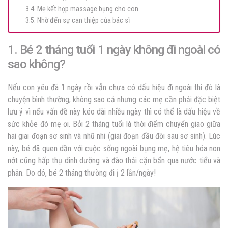
3.4. Mẹ kết hợp massage bụng cho con
3.5. Nhờ đến sự can thiệp của bác sĩ
1. Bé 2 tháng tuổi 1 ngày không đi ngoài có
sao không?
Nếu con yêu đã 1 ngày rồi vẫn chưa có dấu hiệu đi ngoài thì đó là
chuyện bình thường, không sao cả nhưng các mẹ cần phải đặc biệt
lưu ý vì nếu vấn đề này kéo dài nhiều ngày thì có thể là dấu hiệu về
sức khỏe đó mẹ ơi. Bởi 2 tháng tuổi là thời điểm chuyển giao giữa
hai giai đoạn sơ sinh và nhũ nhi (giai đoạn đầu đời sau sơ sinh). Lúc
này, bé đã quen dần với cuộc sống ngoài bụng mẹ, hệ tiêu hóa non
nớt cũng hấp thụ dinh dưỡng và đào thải cặn bẩn qua nước tiểu và
phân. Do dó, bé 2 tháng thường đi ị 2 lần/ngày!