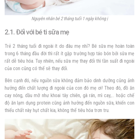
Nguyên nhân bé 2 tháng tuổi 1 ngày không ị
2.1. Đối với bé ti sữa mẹ
Trẻ 2 tháng tuổi đi ngoài ít do đâu mẹ nhỉ? Bé sữa mẹ hoàn toàn
trong 6 tháng đầu đời thì rất ít gặp trường hợp táo bón bởi sữa mẹ
rất dễ tiêu hóa. Tuy nhiên, nếu sữa mẹ thay đổi thì tần suất đi ngoài
của con cũng có thể sẽ thay đổi.
Bên cạnh đó, nếu nguồn sữa không đảm bảo dinh dưỡng cũng ảnh
hưởng đến chất lượng đi ngoài của con đó mẹ ơi! Theo đó, đồ ăn
cay nóng, dầu mỡ như khoai tây chiên, gà rán, mì cay,… hoặc chế
độ ăn lạm dụng protein cũng ảnh hưởng đến nguồn sữa, khiến con
thiếu chất này hụt chất kia, không thể tiêu hóa trơn tru.