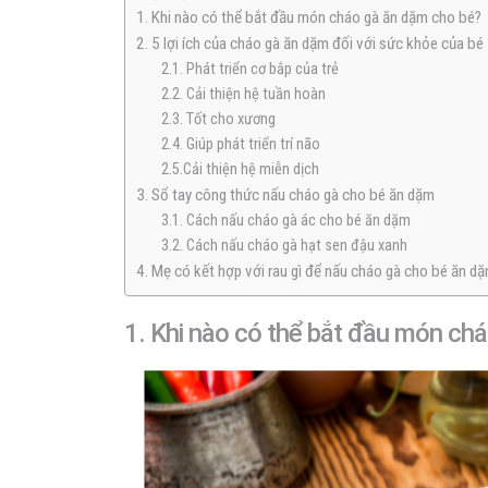
1. Khi nào có thể bắt đầu món cháo gà ăn dặm cho bé?
2. 5 lợi ích của cháo gà ăn dặm đối với sức khỏe của bé
2.1. Phát triển cơ bắp của trẻ
2.2. Cải thiện hệ tuần hoàn
2.3. Tốt cho xương
2.4. Giúp phát triển trí não
2.5.Cải thiện hệ miễn dịch
3. Sổ tay công thức nấu cháo gà cho bé ăn dặm
3.1. Cách nấu cháo gà ác cho bé ăn dặm
3.2. Cách nấu cháo gà hạt sen đậu xanh
4. Mẹ có kết hợp với rau gì để nấu cháo gà cho bé ăn d
1. Khi nào có thể bắt đầu món ch