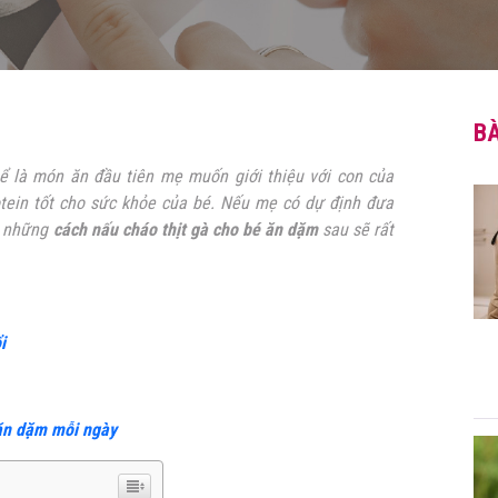
BÀ
ể là món ăn đầu tiên mẹ muốn giới thiệu với con của
otein tốt cho sức khỏe của bé. Nếu mẹ có dự định đưa
ì những
cách nấu
cháo thịt gà cho bé ăn dặm
sau sẽ rất
i
 ăn dặm mỗi ngày