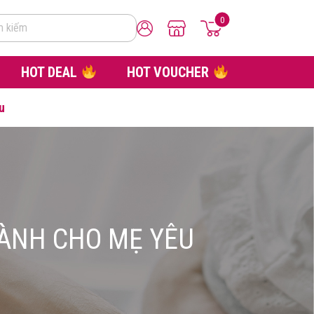
0
m kiếm
HOT DEAL
HOT VOUCHER
u
DÀNH CHO MẸ YÊU