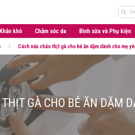
Tì
Khăn khô
Chăm sóc da
Bình sữa và Phụ kiện
m
Cách nấu cháo thịt gà cho bé ăn dặm dành cho mẹ yê
THỊT GÀ CHO BÉ ĂN DẶM 