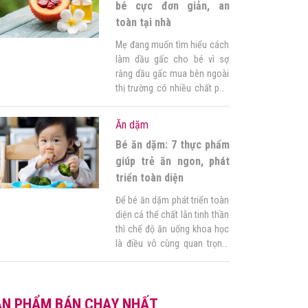
thay đổi khá […]
bé cực đơn giản, an
toàn tại nhà
Mẹ đang muốn tìm hiểu cách
làm dầu gấc cho bé vì sợ
rằng dầu gấc mua bên ngoài
thị trường có nhiều chất phụ
gia ảnh hưởng không tốt tới
sức khoẻ của con? Bí quyết
Ăn dặm
cho mẹ đây ạ! Góc của mẹ
Bé ăn dặm: 7 thực phẩm
sẽ bật mí cách làm dầu gấc
nguyên chất cực đơn […]
giúp trẻ ăn ngon, phát
triển toàn diện
Để bé ăn dặm phát triển toàn
diện cả thể chất lẫn tinh thần
thì chế độ ăn uống khoa học
là điều vô cùng quan trọng.
Vậy mẹ cần bổ sung những
thực phẩm nào vào khẩu
phần ăn hàng ngày của con?
ẢN PHẨM BÁN CHẠY NHẤT
Tham khảo ngay danh sách