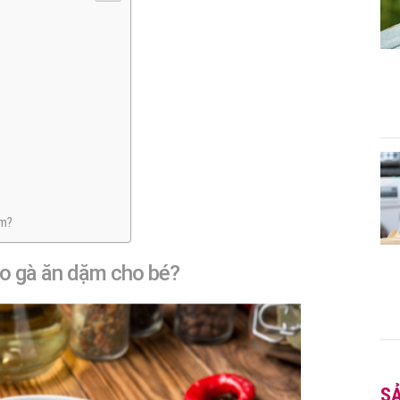
ặm?
áo gà ăn dặm cho bé?
S