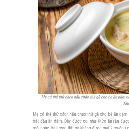
Mẹ có thể thử cách nấu cháo thịt gà cho bé ăn dặm bắt
đầu
Mẹ có thể thử cách nấu
cháo thịt gà cho bé ăn dặm
bắt đầu ăn dặm. Đây được coi như thức ăn rắn được
mỗi ngày. Và lượng thịt gà không được quá 2 muỗng 