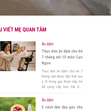
I VIẾT MẸ QUAN TÂM
Ăn dặm
Thực đơn ăn dặm cho bé
7 tháng với 15 món Cực
Ngon
Thực đơn ăn dặm cho bé 7
tháng cần được đặc biệt lưu
ý. Vì trong giai đoạn này, trẻ
đã cứng cáp hơn, bắt đầu
mọc răng và trở nên bớt phụ
thuộc vào nguồn dinh dưỡng
Ăn dặm
từ sữa mẹ. Do đó, nhu cầu ăn
5 cách làm dầu gấc cho
dặm của bé cũng có những