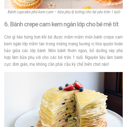
Bánh cupcake phủ kem cam – bữa phụ lý tưởng cho bé yêu trên 1 tuổi
6. Bánh crepe cam kem ngàn lớp cho bé mê tít
Còn gì hào hứng hơn khi bé được măm măm món bánh crepe cam
kem ngàn lớp mềm tan trong miệng mang hương vị hòa quyện hoàn
hảo giữa các lớp bánh. Món bánh thơm ngon, bổ dưỡng này phù
hợp làm bữa phụ với cho các bé trên 1 tuổi. Nguyên liệu làm bánh
cực đơn giản, mẹ không cần phải cầu kỳ chế biến chút nào!