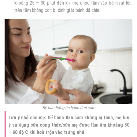
khoảng 25 – 30 phút đến khi mẹ chọc tăm vào bánh rút lên,
trên tăm không còn bị dính gì là bánh đã chín.
Bé hào hứng ăn bánh flan cam
Lưu ý nhỏ cho mẹ: Để bánh flan cam không bị tanh, mẹ lưu
ý sử dụng sữa công thức/sữa mẹ được làm ấm khoảng 50
– 60 độ C khi hoà trộn vào trứng nhé.