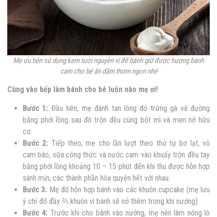
Mẹ ưu tiên sử dụng kem tươi nguyên vị để bánh giữ được hương
bánh
cam cho bé ăn dặm thơm ngon
nhé
Cùng vào bếp làm bánh cho bé luôn nào mẹ ơi!
Bước 1:
Đầu tiên, mẹ đánh tan lòng đỏ trứng gà và đường
bằng phới lồng sau đó trộn đều cùng bột mì và men nở hữu
cơ.
Bước 2:
Tiếp theo, mẹ cho lần lượt theo thứ tự bơ lạt, vỏ
cam bào, sữa công thức và nước cam vào khuấy trộn đều tay
bằng phới lồng khoảng 10 – 15 phút đến khi thu được hỗn hợp
sánh mịn, các thành phần hòa quyện hết với nhau.
Bước 3:
Mẹ đổ hỗn hợp bánh vào các khuôn cupcake (mẹ lưu
ý chỉ đổ đầy ⅔ khuôn vì bánh sẽ nở thêm trong khi nướng).
Bước 4:
Trước khi cho bánh vào nướng, mẹ nên làm nóng lò