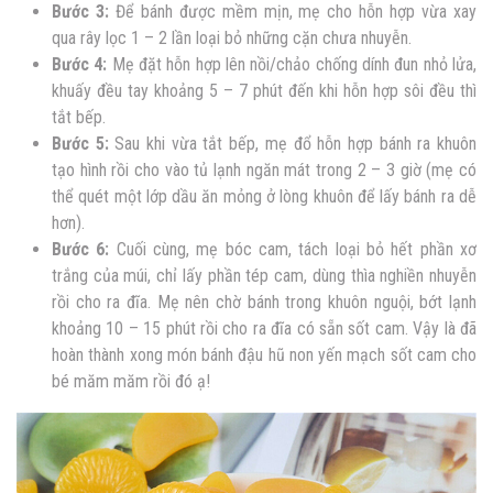
Bước 3:
Để bánh được mềm mịn, mẹ cho hỗn hợp vừa xay
qua rây lọc 1 – 2 lần loại bỏ những cặn chưa nhuyễn.
Bước 4:
Mẹ đặt hỗn hợp lên nồi/chảo chống dính đun nhỏ lửa,
khuấy đều tay khoảng 5 – 7 phút đến khi hỗn hợp sôi đều thì
tắt bếp.
Bước 5:
Sau khi vừa tắt bếp, mẹ đổ hỗn hợp bánh ra khuôn
tạo hình rồi cho vào tủ lạnh ngăn mát trong 2 – 3 giờ (mẹ có
thể quét một lớp dầu ăn mỏng ở lòng khuôn để lấy bánh ra dễ
hơn).
Bước 6:
Cuối cùng, mẹ bóc cam, tách loại bỏ hết phần xơ
trắng của múi, chỉ lấy phần tép cam, dùng thìa nghiền nhuyễn
rồi cho ra đĩa. Mẹ nên chờ bánh trong khuôn nguội, bớt lạnh
khoảng 10 – 15 phút rồi cho ra đĩa có sẵn sốt cam. Vậy là đã
hoàn thành xong món bánh đậu hũ non yến mạch sốt cam cho
bé măm măm rồi đó ạ!