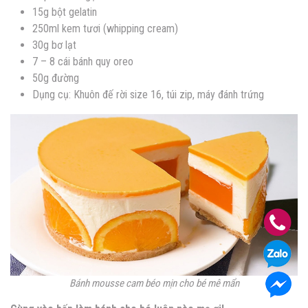
15g bột gelatin
250ml kem tươi (whipping cream)
30g bơ lạt
7 – 8 cái bánh quy oreo
50g đường
Dụng cụ: Khuôn đế rời size 16, túi zip, máy đánh trứng
Bánh mousse cam béo mịn cho bé mê mẩn