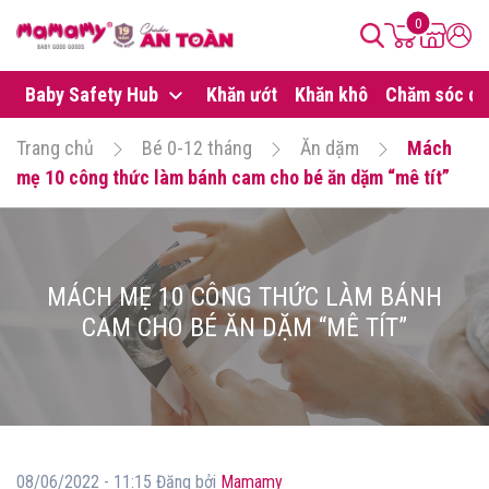
0
Baby Safety Hub
Khăn ướt
Khăn khô
Chăm sóc da
Trang chủ
Bé 0-12 tháng
Ăn dặm
Mách
mẹ 10 công thức làm bánh cam cho bé ăn dặm “mê tít”
MÁCH MẸ 10 CÔNG THỨC LÀM BÁNH
CAM CHO BÉ ĂN DẶM “MÊ TÍT”
08/06/2022 - 11:15 Đăng bởi
Mamamy