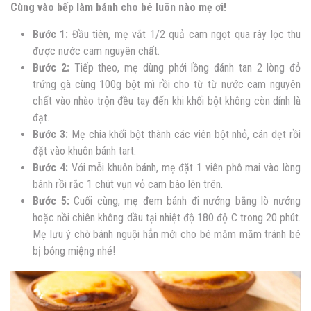
Cùng vào bếp làm bánh cho bé luôn nào mẹ ơi!
Bước 1:
Đầu tiên, mẹ vắt 1/2 quả cam ngọt qua rây lọc thu
được nước cam nguyên chất.
Bước 2:
Tiếp theo, mẹ dùng phới lồng đánh tan 2 lòng đỏ
trứng gà cùng 100g bột mì rồi cho từ từ nước cam nguyên
chất vào nhào trộn đều tay đến khi khối bột không còn dính là
đạt.
Bước 3:
Mẹ chia khối bột thành các viên bột nhỏ, cán dẹt rồi
đặt vào khuôn bánh tart.
Bước 4:
Với mỗi khuôn bánh, mẹ đặt 1 viên phô mai vào lòng
bánh rồi rắc 1 chút vụn vỏ cam bào lên trên.
Bước 5:
Cuối cùng, mẹ đem bánh đi nướng bằng lò nướng
hoặc nồi chiên không dầu tại nhiệt độ 180 độ C trong 20 phút.
Mẹ lưu ý chờ bánh nguội hẳn mới cho bé măm măm tránh bé
bị bỏng miệng nhé!