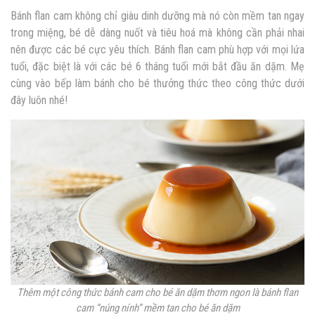
Bánh flan cam không chỉ giàu dinh dưỡng mà nó còn mềm tan ngay
trong miệng, bé dễ dàng nuốt và tiêu hoá mà không cần phải nhai
nên được các bé cực yêu thích. Bánh flan cam phù hợp với mọi lứa
tuổi, đặc biệt là với các bé 6 tháng tuổi mới bắt đầu ăn dặm. Mẹ
cùng vào bếp làm bánh cho bé thưởng thức theo công thức dưới
đây luôn nhé!
Thêm một công thức
bánh cam cho bé ăn dặm thơm ngon là b
ánh flan
cam “núng nính” mềm tan cho bé ăn dặm