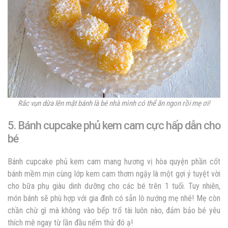
Rắc vụn dừa lên mặt bánh là bé nhà mình có thể ăn ngon rồi mẹ ơi!
5. Bánh cupcake phủ kem cam cực hấp dẫn cho
bé
Bánh cupcake phủ kem cam mang hương vị hòa quyện phần cốt
bánh mềm mịn cùng lớp kem cam thơm ngậy là một gợi ý tuyệt vời
cho bữa phụ giàu dinh dưỡng cho các bé trên 1 tuổi. Tuy nhiên,
món bánh sẽ phù hợp với gia đình có sẵn lò nướng mẹ nhé! Mẹ còn
chần chừ gì mà không vào bếp trổ tài luôn nào, đảm bảo bé yêu
thích mê ngay từ lần đầu nếm thử đó ạ!