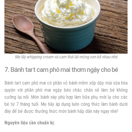
Mẹ lấy whipping cream và cam thái lát mỏng xen kẽ nhau nhé
7. Bánh tart cam phô mai thơm ngậy cho bé
Bánh tart cam phô mai có phần vỏ bánh mềm xốp dậy mùi sữa hòa
quyện với phần phô mai ngậy béo chắc chắn sẽ làm bé không
cưỡng lại nổi. Món bánh này phù hợp làm bữa phụ mới lạ cho các
bé từ 7 tháng tuổi. Mẹ hãy áp dụng luôn công thức làm bánh dưới
đây để bé được thưởng thức món bánh hấp dẫn này ngay nhé!
Nguyên liệu cần chuẩn bị: