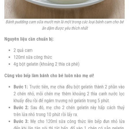
Bánh pudding cam sữa mướt mịn là một trong các loại
bánh cam cho bé
ăn dặm được yêu thích nhất
Nguyên liệu cần chuẩn bị:
2 quả cam
120ml sữa công thức
4g bột gelatin (khoảng 2 thìa cà phê)
Cùng vào bếp làm bánh cho bé luôn nào mẹ ơi!
Bước 1:
Trước tiên, mẹ chia đều bột gelatin thành 2 phần vào
2 chén nhỏ, mỗi chén mẹ thêm khoảng 2 thìa canh nước lọc
khuấy đều rồi để ngâm trương nở gelatin trong 5 phút.
Bước 2:
Sau đó, mẹ cho 2 chén gelatin này hấp cách thuỷ
trên lửa nhỏ trong 10 phút rồi lấy ra.
Bước 3:
Mẹ cho 120ml sữa công thức lên bếp đun nhỏ lửa
đến khi lăn tăn sôi thì tắt bếp, đổ vào 1 chén có sẵn gelatin,