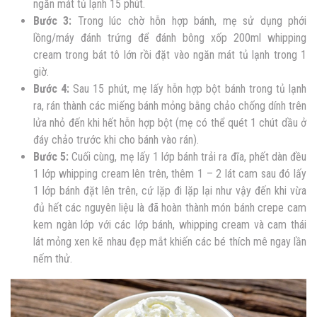
ngăn mát tủ lạnh 15 phút.
Bước 3:
Trong lúc chờ hỗn hợp bánh, mẹ sử dụng phới
lồng/máy đánh trứng để đánh bông xốp 200ml whipping
cream trong bát tô lớn rồi đặt vào ngăn mát tủ lạnh trong 1
giờ.
Bước 4:
Sau 15 phút, mẹ lấy hỗn hợp bột bánh trong tủ lạnh
ra, rán thành các miếng bánh mỏng bằng chảo chống dính trên
lửa nhỏ đến khi hết hỗn hợp bột (mẹ có thể quét 1 chút dầu ở
đáy chảo trước khi cho bánh vào rán).
Bước 5:
Cuối cùng, mẹ lấy 1 lớp bánh trải ra đĩa, phết dàn đều
1 lớp whipping cream lên trên, thêm 1 – 2 lát cam sau đó lấy
1 lớp bánh đặt lên trên, cứ lặp đi lặp lại như vậy đến khi vừa
đủ hết các nguyên liệu là đã hoàn thành món bánh crepe cam
kem ngàn lớp với các lớp bánh, whipping cream và cam thái
lát mỏng xen kẽ nhau đẹp mắt khiến các bé thích mê ngay lần
nếm thử.