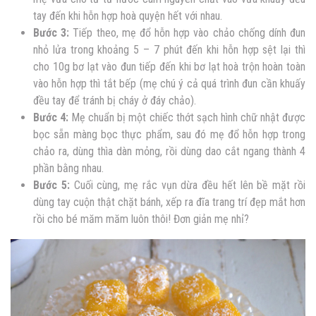
tay đến khi hỗn hợp hoà quyện hết với nhau.
Bước 3:
Tiếp theo, mẹ đổ hỗn hợp vào chảo chống dính đun
nhỏ lửa trong khoảng 5 – 7 phút đến khi hỗn hợp sệt lại thì
cho 10g bơ lạt vào đun tiếp đến khi bơ lạt hoà trộn hoàn toàn
vào hỗn hợp thì tắt bếp (mẹ chú ý cả quá trình đun cần khuấy
đều tay để tránh bị cháy ở đáy chảo).
Bước 4:
Mẹ chuẩn bị một chiếc thớt sạch hình chữ nhật được
bọc sẵn màng bọc thực phẩm, sau đó mẹ đổ hỗn hợp trong
chảo ra, dùng thìa dàn mỏng, rồi dùng dao cắt ngang thành 4
phần bằng nhau.
Bước 5:
Cuối cùng, mẹ rắc vụn dừa đều hết lên bề mặt rồi
dùng tay cuộn thật chặt bánh, xếp ra đĩa trang trí đẹp mắt hơn
rồi cho bé măm măm luôn thôi! Đơn giản mẹ nhỉ?