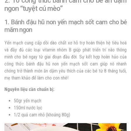
2. 10 công thức bánh cam cho bé ăn dặm
ngon “tuyệt cú mèo”
1. Bánh đậu hũ non yến mạch sốt cam cho bé
măm ngon
Yến mạch cung cấp dồi dào chất xơ hỗ trợ hoàn thiện hệ tiêu hoá
và đầy đủ các loại vitamin nhóm B giúp phát triển trí não thông
minh cho bé ngay từ giai đoạn đầu đời. Sự kết hợp hoàn hảo của
công thức bánh đậu hũ non yến mạch sốt cam giúp nó nhanh
chóng trở thành món ăn dặm yêu thích của các bé từ 8 tháng tuổi,
mẹ tham khảo để làm cho con nhé!
Nguyên liệu cần chuẩn bị:
50gr yến mạch
150ml nước lọc
1/2 quả cam nhỏ (khoảng 80g)