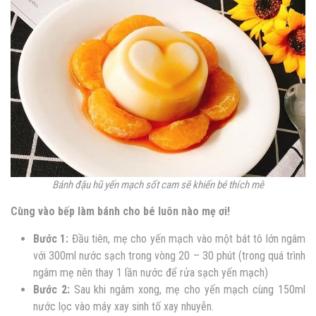
Bánh đậu hũ yến mạch sốt cam sẽ khiến bé thích mê
Cùng vào bếp làm bánh cho bé luôn nào mẹ ơi!
Bước 1:
Đầu tiên, mẹ cho yến mạch vào một bát tô lớn ngâm
với 300ml nước sạch trong vòng 20 – 30 phút (trong quá trình
ngâm mẹ nên thay 1 lần nước để rửa sạch yến mạch)
Bước 2:
Sau khi ngâm xong, mẹ cho yến mạch cùng 150ml
nước lọc vào máy xay sinh tố xay nhuyễn.