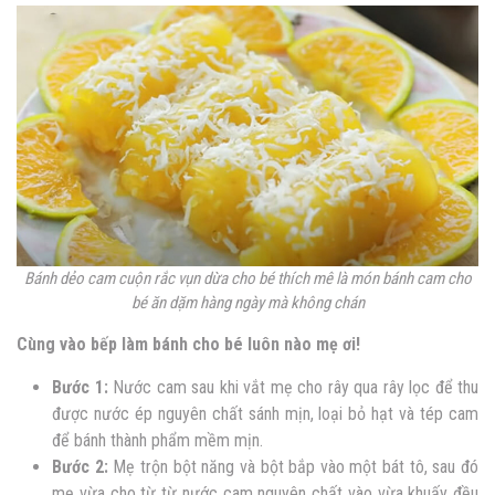
Bánh dẻo cam cuộn rắc vụn dừa cho bé thích mê là món
bánh cam cho
bé ăn dặm hàng ngày mà không chán
Cùng vào bếp làm bánh cho bé luôn nào mẹ ơi!
Bước 1:
Nước cam sau khi vắt mẹ cho rây qua rây lọc để thu
được nước ép nguyên chất sánh mịn, loại bỏ hạt và tép cam
để bánh thành phẩm mềm mịn.
Bước 2:
Mẹ trộn bột năng và bột bắp vào một bát tô, sau đó
mẹ vừa cho từ từ nước cam nguyên chất vào vừa khuấy đều