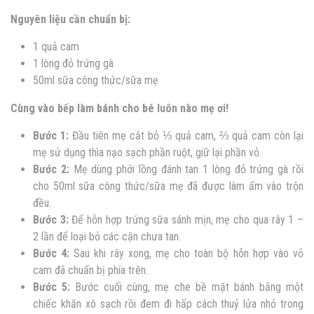
Nguyên liệu cần chuẩn bị:
1 quả cam
1 lòng đỏ trứng gà
50ml sữa công thức/sữa mẹ
Cùng vào bếp làm bánh cho bé luôn nào mẹ ơi!
Bước 1:
Đầu tiên mẹ cắt bỏ ⅓ quả cam, ⅔ quả cam còn lại
mẹ sử dụng thìa nạo sạch phần ruột, giữ lại phần vỏ.
Bước 2:
Mẹ dùng phới lồng đánh tan 1 lòng đỏ trứng gà rồi
cho 50ml sữa công thức/sữa mẹ đã được làm ấm vào trộn
đều.
Bước 3:
Để hỗn hợp trứng sữa sánh mịn, mẹ cho qua rây 1 –
2 lần để loại bỏ các cặn chưa tan.
Bước 4:
Sau khi rây xong, mẹ cho toàn bộ hỗn hợp vào vỏ
cam đã chuẩn bị phía trên.
Bước 5:
Bước cuối cùng, mẹ che bề mặt bánh bằng một
chiếc khăn xô sạch rồi đem đi hấp cách thuỷ lửa nhỏ trong