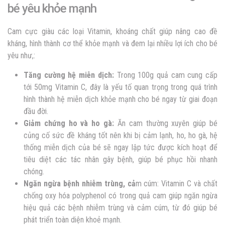
bé yêu khỏe mạnh
Cam cực giàu các loại Vitamin, khoáng chất giúp nâng cao đề
kháng, hình thành cơ thể khỏe mạnh và đem lại nhiều lợi ích cho bé
yêu như,:
Tăng cường hệ miễn dịch:
Trong 100g quả cam cung cấp
tới 50mg Vitamin C, đây là yếu tố quan trọng trong quá trình
hình thành hệ miễn dịch khỏe mạnh cho bé ngay từ giai đoạn
đầu đời.
Giảm chứng ho và ho gà:
Ăn cam thường xuyên giúp bé
củng cố sức đề kháng tốt nên khi bị cảm lạnh, ho, ho gà, hệ
thống miễn dịch của bé sẽ ngay lập tức được kích hoạt để
tiêu diệt các tác nhân gây bệnh, giúp bé phục hồi nhanh
chóng.
Ngăn ngừa bệnh nhiễm trùng, cả
m cúm: Vitamin C và chất
chống oxy hóa polyphenol có trong quả cam giúp ngăn ngừa
hiệu quả các bệnh nhiễm trùng và cảm cúm, từ đó giúp bé
phát triển toàn diện khoẻ mạnh.