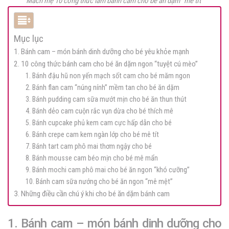
Mách mẹ 10 công thức làm bánh cam cho bé ăn dặm “mê tít”
Mục lục
1. Bánh cam – món bánh dinh dưỡng cho bé yêu khỏe mạnh
2. 10 công thức bánh cam cho bé ăn dặm ngon “tuyệt cú mèo”
1. Bánh đậu hũ non yến mạch sốt cam cho bé măm ngon
2. Bánh flan cam “núng nính” mềm tan cho bé ăn dặm
3. Bánh pudding cam sữa mướt mịn cho bé ăn thun thút
4. Bánh dẻo cam cuộn rắc vụn dừa cho bé thích mê
5. Bánh cupcake phủ kem cam cực hấp dẫn cho bé
6. Bánh crepe cam kem ngàn lớp cho bé mê tít
7. Bánh tart cam phô mai thơm ngậy cho bé
8. Bánh mousse cam béo mịn cho bé mê mẩn
9. Bánh mochi cam phô mai cho bé ăn ngon “khó cưỡng”
10. Bánh cam sữa nướng cho bé ăn ngon “mê mệt”
3. Những điều cần chú ý khi cho bé ăn dặm bánh cam
1. Bánh cam – món bánh dinh dưỡng cho