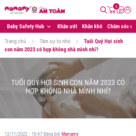
0
Baby Safety Hub
Khăn ướt
Khăn khô
Chăm sóc da
Trang chủ
Tâm sự to nhỏ
Tuổi Quý Hợi sinh
con năm 2023 có hợp không nhà mình nhỉ?
TUỔI QUÝ HỢI SINH CON NĂM 2023 CÓ
HỢP KHÔNG NHÀ MÌNH NHỈ?
12/11/2022 - 10:47 Đăng bởi
Mamamy