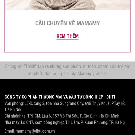
CÂU CHUYỆN VỀ MAMAMY
XEM THÊM
Chúng tôi "Thích" tạo ra những sản phẩm an toàn, chăm sóc trẻ em
tốt nhất. Bạn cũng "Thích" Mamamy chứ ?
CÔNG TY CỔ PHẦN THƯƠNG MẠI VÀ ĐẦU TƯ ĐÔNG HIỆP - DHTI
Văn phòng: L3-D, tầng 3, tòa nhà Sungrand City, 69B Thụy Khuê. P.Tây Hồ,
TP. Hà Nội
Chi nhánh tại TP.HCM: Lầu 6, 157 Võ Thị Sáu, P. Gia Định, Hồ Chí Minh
Nhà máy: Lô CN7, cụm công nghiệp Từ Liêm, P. Xuân Phương, TP. Hà Nội
Email:
mamamy@dhti.com.vn