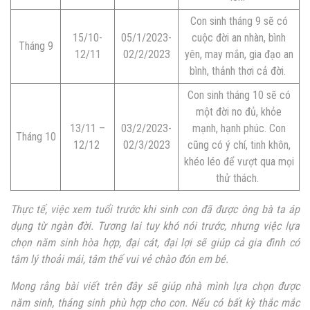
Con sinh tháng 9 sẽ có
15/10-
05/1/2023-
cuộc đời an nhàn, bình
Tháng 9
12/11
02/2/2023
yên, may mắn, gia đạo an
bình, thảnh thơi cả đời.
Con sinh tháng 10 sẽ có
một đời no đủ, khỏe
13/11 –
03/2/2023-
mạnh, hạnh phúc. Con
Tháng 10
12/12
02/3/2023
cũng có ý chí, tinh khôn,
khéo léo để vượt qua mọi
thử thách.
Thực tế, việc xem tuổi trước khi sinh con đã được ông bà ta áp
dụng từ ngàn đời. Tương lai tuy khó nói trước, nhưng việc lựa
chọn năm sinh hòa hợp, đại cát, đại lợi sẽ giúp cả gia đình có
tâm lý thoải mái, tâm thế vui vẻ chào đón em bé.
Mong rằng bài viết trên đây sẽ giúp nhà mình lựa chọn được
năm sinh, tháng sinh phù hợp cho con. Nếu có bất kỳ thắc mắc