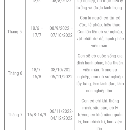
18/5
08/8/2022
sự nghiệp, có mục tiêu lý
tưởng và được kính trọng.
Con là người có tài, có
đức, lễ phép, hiếu thảo.
18/6 –
08/9/2022 –
Tháng 5
Con lớn lên có sự nghiệp,
17/7
07/10/2022
vật chất dư dả, hạnh phúc
viên mãn.
Con sẽ có cuộc sống gia
đình hạnh phúc, hòa thuận,
18/7-
08/10/202-
viên mãn. Trong sự
Tháng 6
15/8
05/11/2022
nghiệp, con có sự nghiệp
lẫy lừng, làm lãnh đạo, làm
nên nghiệp lớn.
Con có chí khí, thông
minh, sắc sảo, có lý
06/11/2022-
Tháng 7
16/8-14/9
tưởng, có khả năng quản
04/12/2022
lý, làm chính trị, làm việc
lớn.