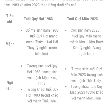
năm 1983 và năm 2023 theo bảng dưới đây nhé:
Tiêu
Tuổi Quý Hợi 1983
Tuổi Quý Mão 2023
chí
Bố mẹ sinh năm 1983
Con sinh nam 2023 –
– tuổi Quý Hợi mang
tuổi Quý Mão mang
mệnh Thủy – Đại Hải
mệnh Kim – Kim Bạch
Mệnh
Thủy (ý nghĩa: nước
Kim (ý nghĩa: Vàng
biển lớn)
bạch kim)
Tương sinh: tuổi Quý
Tương sinh: tuổi Quý
Hợi 1983 tương sinh
Mão 2023 tương sinh
với mệnh Mộc, Kim,
với mệnh Thổ, Thủy
Ngũ
Thủy
Tương khắc: tuổi Quý
hành
Tương khắc: tuổi Quý
Mão 2023 tương khắc
Hợi 1983 tương khắc
với mệnh Mộc, Hỏa
với mệnh Thổ, Hỏa