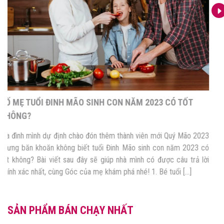
BỐ MẸ TUỔI ĐINH MÃO SINH CON NĂM 2023 CÓ TỐT
KHÔNG?
Gia đình mình dự định chào đón thêm thành viên mới Quý Mão 2023
nhưng băn khoăn không biết tuổi Đinh Mão sinh con năm 2023 có
tốt không? Bài viết sau đây sẽ giúp nhà mình có được câu trả lời
chính xác nhất, cùng Góc của mẹ khám phá nhé! 1. Bé tuổi […]
SẢN PHẨM BÁN CHẠY NHẤT