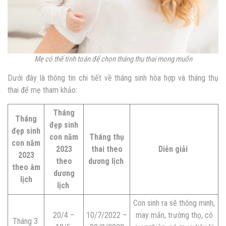
Mẹ có thế tính toán để chọn tháng thụ thai mong muốn
Dưới đây là thông tin chi tiết về tháng sinh hòa hợp và tháng thụ
thai để mẹ tham khảo:
Tháng
Tháng
đẹp sinh
đẹp sinh
con năm
Tháng thụ
con năm
2023
thai theo
Diễn giải
2023
theo
dương lịch
theo âm
dương
lịch
lịch
Con sinh ra sẽ thông minh,
20/4 –
10/7/2022 –
may mắn, trường thọ, có
Tháng 3