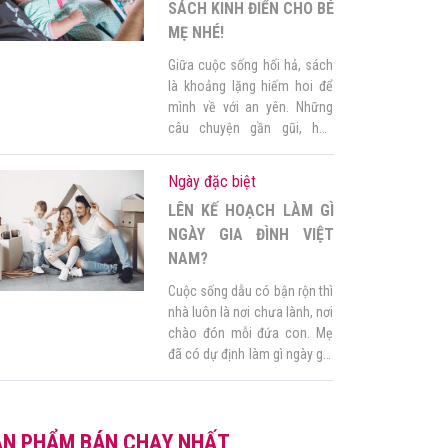
SÁCH KINH ĐIỂN CHO BÉ
MẸ NHÉ!
Giữa cuộc sống hối hả, sách
là khoảng lặng hiếm hoi để
mình về với an yên. Những
câu chuyện gần gũi, hồn
nhiên không chỉ làm lòng
người bình lặng hơn mà còn
Ngày đặc biệt
khơi dậy biết bao ký ức thời
LÊN KẾ HOẠCH LÀM GÌ
thơ bé. 1. “Hoàng tử bé” –
Antoine de Saint-Exupéry Với
NGÀY GIA ĐÌNH VIỆT
nhiều thế hệ, […]
NAM?
Cuộc sống dẫu có bận rộn thì
nhà luôn là nơi chưa lành, nơi
chào đón mỗi đứa con. Mẹ
đã có dự định làm gì ngày gia
đình Việt Nam sắp tới chưa?
Hãy dành thời gian cho gia
đình nhỏ của mình. Có những
ẢN PHẨM BÁN CHẠY NHẤT
điều tuy nhỏ bé, dễ thực hiện