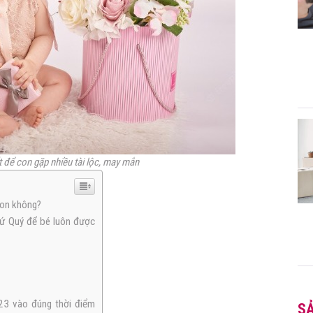
 để con gặp nhiều tài lộc, may mắn
con không?
ứ Quý để bé luôn được
023 vào đúng thời điểm
S