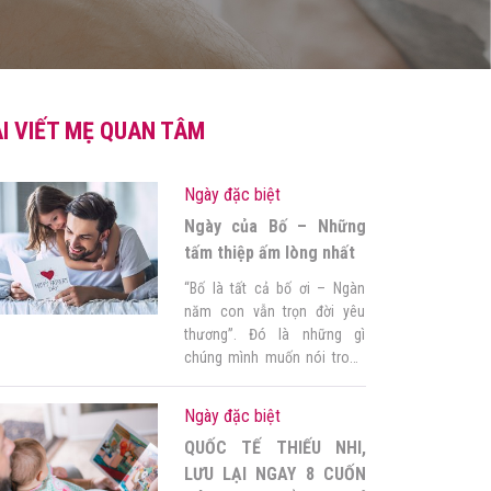
I VIẾT MẸ QUAN TÂM
Ngày đặc biệt
Ngày của Bố – Những
tấm thiệp ấm lòng nhất
“Bố là tất cả bố ơi – Ngàn
năm con vẫn trọn đời yêu
thương”. Đó là những gì
chúng mình muốn nói trong
Ngày của Bố phải không nào?
Nhưng lại luôn không có cơ
Ngày đặc biệt
hội để chia sẻ với người đàn
QUỐC TẾ THIẾU NHI,
ông ấy. Và ngày nay, khi cuộc
sống trở nên bận rộn, […]
LƯU LẠI NGAY 8 CUỐN