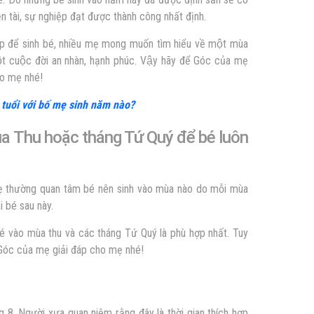
, tiền tài, sự nghiệp đạt được thành công nhất định.
để sinh bé, nhiều mẹ mong muốn tìm hiểu về một mùa
t cuộc đời an nhàn, hạnh phúc. Vậy hãy để Góc của mẹ
o mẹ nhé!
tuổi với bố mẹ sinh năm nào?
a Thu hoặc tháng Tứ Quý để bé luôn
 thường quan tâm bé nên sinh vào mùa nào do mỗi mùa
i bé sau này.
 vào mùa thu và các tháng Tứ Quý là phù hợp nhất. Tuy
 Góc của mẹ giải đáp cho mẹ nhé!
 8. Người xưa quan niệm rằng đây là thời gian thích hợp