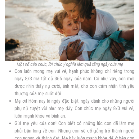
Một số câu chúc, lời chúc ý nghĩa làm quà tặng ngày của mẹ
Con luôn mong mẹ vui vẻ, hạnh phúc không chỉ riêng trong
ngày 8/3 mà tất cả 365 ngày của năm. Có như vậy, con mới
được nhìn thấy nụ cười, ánh mắt, cho con cảm nhận tình yêu
thương của mẹ suốt đời.
Mẹ ơi! Hôm nay là ngày đặc biệt, ngày dành cho những người
phụ nữ tuyệt vời như mẹ đấy. Con chúc mẹ ngày 8/3 vui vẻ,
luôn mạnh khỏe và bình an.
Gửi mẹ yêu của con! Con biết có những lúc con đã làm mẹ
phải bận lòng về con. Nhưng con sẽ cố gắng trở thành người
con ngoan và thành đạt. Mẹ hãy luôn mạnh khỏe để ở bên con