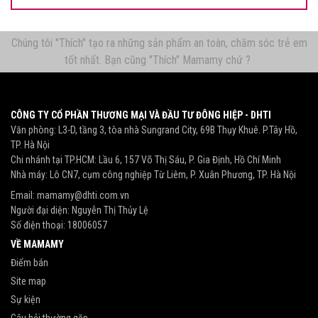
Chúng tôi "Thích" tạo ra những sản phẩm an toàn, chăm sóc trẻ em
tốt nhất. Bạn cũng "Thích" Mamamy chứ ?
CÔNG TY CỔ PHẦN THƯƠNG MẠI VÀ ĐẦU TƯ ĐÔNG HIỆP - DHTI
Văn phòng: L3-D, tầng 3, tòa nhà Sungrand City, 69B Thụy Khuê. P.Tây Hồ,
TP. Hà Nội
Chi nhánh tại TP.HCM: Lầu 6, 157 Võ Thị Sáu, P. Gia Định, Hồ Chí Minh
Nhà máy: Lô CN7, cụm công nghiệp Từ Liêm, P. Xuân Phương, TP. Hà Nội
Email:
mamamy@dhti.com.vn
Người đại diện: Nguyễn Thị Thủy Lệ
Số điện thoại:
18006057
VỀ MAMAMY
Điểm bán
Site map
Sự kiện