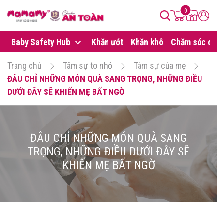
0
Baby Safety Hub
Khăn ướt
Khăn khô
Chăm sóc da
Trang chủ
Tâm sự to nhỏ
Tâm sự của mẹ
ĐÂU CHỈ NHỮNG MÓN QUÀ SANG TRỌNG, NHỮNG ĐIỀU
DƯỚI ĐÂY SẼ KHIẾN MẸ BẤT NGỜ
ĐÂU CHỈ NHỮNG MÓN QUÀ SANG
TRỌNG, NHỮNG ĐIỀU DƯỚI ĐÂY SẼ
KHIẾN MẸ BẤT NGỜ