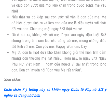
và giúp con vượt qua mọi khó khăn trong cuộc sống, mẹ yêu
nhé!
Nếu thật sự có kiếp sau con ước sẽ vẫn là con của mẹ. Mẹ
có biết được sinh ra và làm con của mẹ là điều tuyệt với nhất
đối với con. Chúc mẹ một ngày 8/3 thật vui vẻ.
Dù ở nơi xa, không về với mẹ được vào ngày đặc biệt 8/3
nhưng trong tim con lúc nào cũng có mẹ, mong những điều
tốt lành với mẹ. Con yêu mẹ. Happy Women’s Day.
Mẹ ơi, con là một đứa khô khan không giỏi thể hiện tình cảm
nhưng con thương mẹ rất nhiều. Hôm nay, là ngày 8/3 Ngày
Phụ Nữ Việt Nam – ngày của người vĩ đại nhất trong lòng
con. Con chỉ muốn nói “Con yêu Mẹ rất nhiều”.
Xem thêm:
Chắc chắn 7 ý tưởng này sẽ khiến ngày Quốc tế Phụ nữ 8/3 ý
nghĩa và đáng nhớ hơn