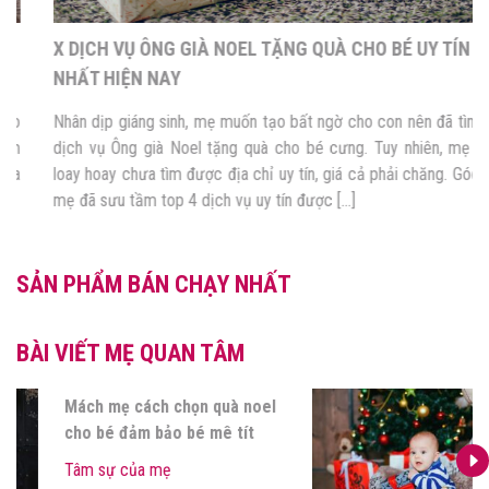
X DỊCH VỤ ÔNG GIÀ NOEL TẶNG QUÀ CHO BÉ UY TÍN
NHẤT HIỆN NAY
Nhân dịp giáng sinh, mẹ muốn tạo bất ngờ cho con nên đã tìm đến
dịch vụ Ông già Noel tặng quà cho bé cưng. Tuy nhiên, mẹ đang
loay hoay chưa tìm được địa chỉ uy tín, giá cả phải chăng. Góc của
mẹ đã sưu tầm top 4 dịch vụ uy tín được […]
SẢN PHẨM BÁN CHẠY NHẤT
BÀI VIẾT MẸ QUAN TÂM
Mách mẹ cách chọn quà noel
cho bé đảm bảo bé mê tít
Tâm sự của mẹ