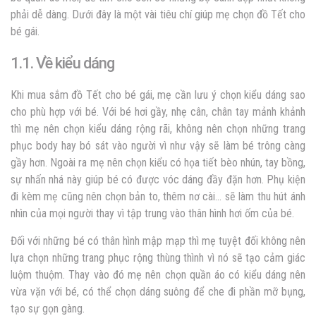
phải dễ dàng. Dưới đây là một vài tiêu chí giúp mẹ chọn đồ Tết cho
bé gái.
1.1. Về kiểu dáng
Khi mua sắm đồ Tết cho bé gái, mẹ cần lưu ý chọn kiểu dáng sao
cho phù hợp với bé. Với bé hơi gầy, nhẹ cân, chân tay mảnh khảnh
thì mẹ nên chọn kiểu dáng rộng rãi, không nên chọn những trang
phục body hay bó sát vào người vì như vậy sẽ làm bé trông càng
gầy hơn. Ngoài ra mẹ nên chọn kiểu có họa tiết bèo nhún, tay bồng,
sự nhấn nhá này giúp bé có được vóc dáng đầy đặn hơn. Phụ kiện
đi kèm mẹ cũng nên chọn bản to, thêm nơ cài… sẽ làm thu hút ánh
nhìn của mọi người thay vì tập trung vào thân hình hơi ốm của bé.
Đối với những bé có thân hình mập mạp thì mẹ tuyệt đối không nên
lựa chọn những trang phục rộng thùng thình vì nó sẽ tạo cảm giác
luộm thuộm. Thay vào đó mẹ nên chọn quần áo có kiểu dáng nên
vừa vặn với bé, có thể chọn dáng suông để che đi phần mỡ bụng,
tạo sự gọn gàng.