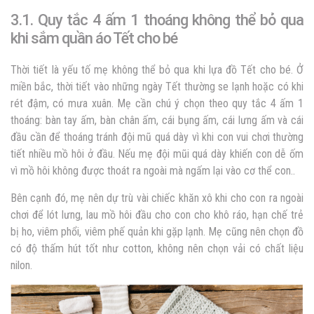
3.1. Quy tắc 4 ấm 1 thoáng không thể bỏ qua
khi sắm quần áo Tết cho bé
Thời tiết là yếu tố mẹ không thể bỏ qua khi lựa đồ Tết cho bé. Ở
miền bắc, thời tiết vào những ngày Tết thường se lạnh hoặc có khi
rét đậm, có mưa xuân. Mẹ cần chú ý chọn theo quy tắc 4 ấm 1
thoáng: bàn tay ấm, bàn chân ấm, cái bụng ấm, cái lưng ấm và cái
đầu cần để thoáng tránh đội mũ quá dày vì khi con vui chơi thường
tiết nhiều mồ hôi ở đầu. Nếu mẹ đội mũi quá dày khiến con dễ ốm
vì mồ hôi không được thoát ra ngoài mà ngấm lại vào cơ thể con..
Bên cạnh đó, mẹ nên dự trù vài chiếc khăn xô khi cho con ra ngoài
chơi để lót lưng, lau mồ hôi đầu cho con cho khô ráo, hạn chế trẻ
bị ho, viêm phổi, viêm phế quản khi gặp lạnh. Mẹ cũng nên chọn đồ
có độ thấm hút tốt như cotton, không nên chọn vải có chất liệu
nilon.