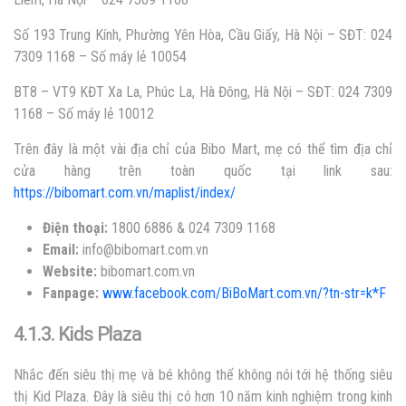
Số 193 Trung Kính, Phường Yên Hòa, Cầu Giấy, Hà Nội – SĐT: 024
7309 1168 – Số máy lẻ 10054
BT8 – VT9 KĐT Xa La, Phúc La, Hà Đông, Hà Nội – SĐT: 024 7309
1168 – Số máy lẻ 10012
Trên đây là một vài địa chỉ của Bibo Mart, mẹ có thể tìm địa chỉ
cửa hàng trên toàn quốc tại link sau:
https://bibomart.com.vn/maplist/index/
Điện thoại:
1800 6886
& 024 7309 1168
Email:
info@bibomart.com.vn
Website:
bibomart.com.vn
Fanpage:
www.facebook.com/BiBoMart.com.vn/?tn-str=k*F
4.1.3. Kids Plaza
Nhắc đến siêu thị mẹ và bé không thể không nói tới hệ thống siêu
thị Kid Plaza. Đây là siêu thị có hơn 10 năm kinh nghiệm trong kinh