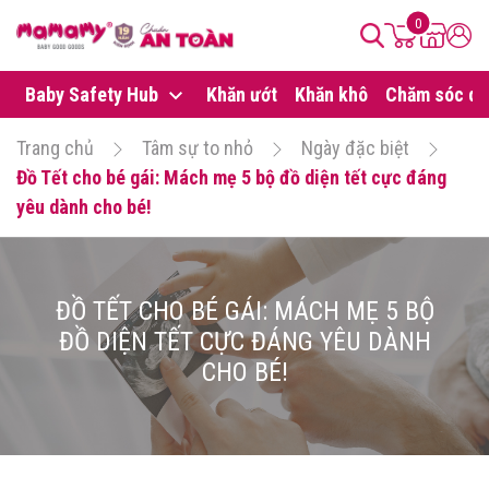
0
Baby Safety Hub
Khăn ướt
Khăn khô
Chăm sóc da
Trang chủ
Tâm sự to nhỏ
Ngày đặc biệt
Đồ Tết cho bé gái: Mách mẹ 5 bộ đồ diện tết cực đáng
yêu dành cho bé!
ĐỒ TẾT CHO BÉ GÁI: MÁCH MẸ 5 BỘ
ĐỒ DIỆN TẾT CỰC ĐÁNG YÊU DÀNH
CHO BÉ!