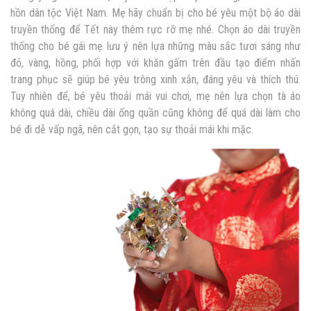
hồn dân tộc Việt Nam. Mẹ hãy chuẩn bị cho bé yêu một bộ áo dài
truyền thống để Tết này thêm rực rỡ mẹ nhé. Chọn áo dài truyền
thống cho bé gái mẹ lưu ý nên lựa những màu sắc tươi sáng như
đỏ, vàng, hồng, phối hợp với khăn gấm trên đầu tạo điểm nhấn
trang phục sẽ giúp bé yêu trông xinh xắn, đáng yêu và thích thú.
Tuy nhiên để, bé yêu thoải mái vui chơi, mẹ nên lựa chọn tà áo
không quá dài, chiều dài ống quần cũng không để quá dài làm cho
bé đi dễ vấp ngã, nên cắt gọn, tạo sự thoải mái khi mặc.