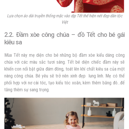
Lựa chọn áo dài truyền thống mặc vào dịp Tết thể hiện nét đẹp dân tộc
Việt
2.2. Đầm xòe công chúa – đồ Tết cho bé gái
kiêu sa
Mùa Tết này mẹ diện cho bé những bộ đầm xòe kiểu dáng công
chúa với các màu sắc tươi sáng.
Tết bé diện chiếc đầm này sẽ
khiến con nổi bật giữa đám đông, toát lên khí chất kiêu sa của một
nàng công chúa. Bé yêu sẽ trở nên xinh đẹp lung linh. Mẹ có thể
phối hợp với nơ cài tóc, tạo kiểu tóc xoăn, kèm thêm băng đô…để
tăng thêm sự sang trọng.