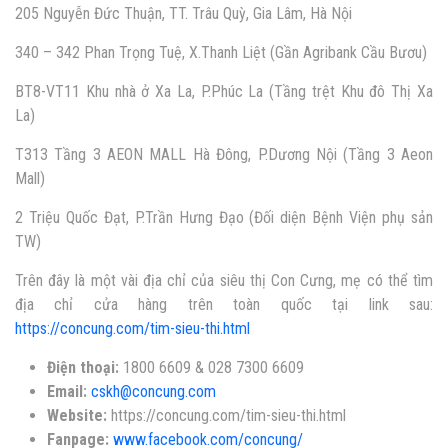
205 Nguyễn Đức Thuận, TT. Trâu Quỳ, Gia Lâm, Hà Nội
340 – 342 Phan Trọng Tuệ, X.Thanh Liệt (Gần Agribank Cầu Bươu)
BT8-VT11 Khu nhà ở Xa La, P.Phúc La (Tầng trệt Khu đô Thị Xa
La)
T313 Tầng 3 AEON MALL Hà Đông, P.Dương Nội (Tầng 3 Aeon
Mall)
2 Triệu Quốc Đạt, P.Trần Hưng Đạo (Đối diện Bệnh Viện phụ sản
TW)
Trên đây là một vài địa chỉ của siêu thị Con Cưng, mẹ có thể tìm
địa chỉ cửa hàng trên toàn quốc tại link sau
:
https://concung.com/tim-sieu-thi.html
Điện thoại:
1800 6609 & 028 7300 6609
Email:
cskh@concung.com
Website:
https://concung.com/tim-sieu-thi.html
Fanpage:
www.facebook.com/concung/