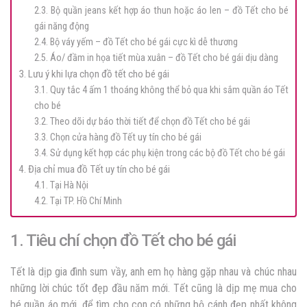
2.3. Bộ quần jeans kết hợp áo thun hoặc áo len – đồ Tết cho bé
gái năng động
2.4. Bộ váy yếm – đồ Tết cho bé gái cực kì dễ thương
2.5. Áo/ đầm in họa tiết mùa xuân – đồ Tết cho bé gái dịu dàng
3. Lưu ý khi lựa chọn đồ tết cho bé gái
3.1. Quy tắc 4 ấm 1 thoáng không thể bỏ qua khi sắm quần áo Tết
cho bé
3.2. Theo dõi dự báo thời tiết để chọn đồ Tết cho bé gái
3.3. Chọn cửa hàng đồ Tết uy tín cho bé gái
3.4. Sử dụng kết hợp các phụ kiện trong các bộ đồ Tết cho bé gái
4. Địa chỉ mua đồ Tết uy tín cho bé gái
4.1. Tại Hà Nội
4.2. Tại TP. Hồ Chí Minh
1. Tiêu chí chọn đồ Tết cho bé gái
Tết là dịp gia đình sum vầy, anh em họ hàng gặp nhau và chúc nhau
những lời chúc tốt đẹp đầu năm mới. Tết cũng là dịp mẹ mua cho
bé quần áo mới, để tìm cho con có những bộ cánh đẹp nhất không