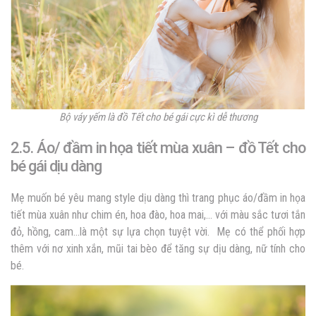
Bộ váy yếm là đồ Tết cho bé gái cực kì dễ thương
2.5. Áo/ đầm in họa tiết mùa xuân – đồ Tết cho
bé gái dịu dàng
Mẹ muốn bé yêu mang style dịu dàng thì trang phục áo/đầm in họa
tiết mùa xuân như chim én, hoa đào, hoa mai,… với màu sắc tươi tắn
đỏ, hồng, cam…là một sự lựa chọn tuyệt vời. Mẹ có thể phối hợp
thêm với nơ xinh xắn, mũi tai bèo để tăng sự dịu dàng, nữ tính cho
bé.