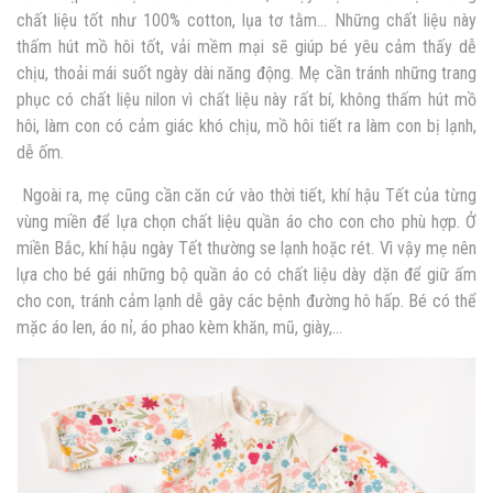
chất liệu tốt như 100% cotton, lụa tơ tằm… Những chất liệu này
thấm hút mồ hôi tốt, vải mềm mại sẽ giúp bé yêu cảm thấy dễ
chịu, thoải mái suốt ngày dài năng động. Mẹ cần tránh những trang
phục có chất liệu nilon vì chất liệu này rất bí, không thấm hút mồ
hôi, làm con có cảm giác khó chịu, mồ hôi tiết ra làm con bị lạnh,
dễ ốm.
Ngoài ra, mẹ cũng cần căn cứ vào thời tiết, khí hậu Tết của từng
vùng miền để lựa chọn chất liệu quần áo cho con cho phù hợp. Ở
miền Bắc, khí hậu ngày Tết thường se lạnh hoặc rét. Vì vậy mẹ nên
lựa cho bé gái những bộ quần áo có chất liệu dày dặn để giữ ấm
cho con, tránh cảm lạnh dễ gây các bệnh đường hô hấp. Bé có thể
mặc áo len, áo nỉ, áo phao kèm khăn, mũ, giày,…