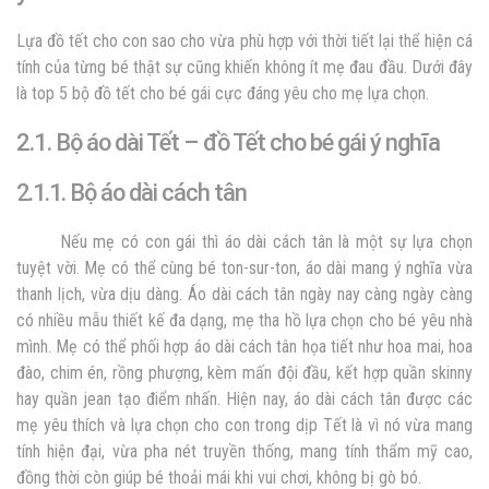
Lựa đồ tết cho con sao cho vừa phù hợp với thời tiết lại thể hiện cá
tính của từng bé thật sự cũng khiến không ít mẹ đau đầu. Dưới đây
là top 5 bộ đồ tết cho bé gái cực đáng yêu cho mẹ lựa chọn.
2.1. Bộ áo dài Tết – đồ T
ết cho bé gái ý nghĩa
2.1.1. Bộ áo dài cách tân
Nếu mẹ có con gái thì áo dài cách tân là một sự lựa chọn
tuyệt vời. Mẹ có thể cùng bé
ton-sur-ton, áo dài mang ý nghĩa vừa
thanh lịch, vừa dịu dàng. Áo dài cách tân ngày nay càng ngày càng
có nhiều mẫu thiết kế đa dạng, mẹ tha hồ lựa chọn cho bé yêu nhà
mình. Mẹ có thể phối hợp áo dài cách tân họa tiết như hoa mai, hoa
đào, chim én, rồng phượng, kèm mấn đội đầu, kết hợp quần skinny
hay quần jean tạo điểm nhấn. Hiện nay, áo dài cách tân được các
mẹ yêu thích và lựa chọn cho con trong dịp Tết là vì nó vừa mang
tính hiện đại, vừa pha nét truyền thống, mang tính thẩm mỹ cao,
đồng thời còn giúp bé thoải mái khi vui chơi, không bị gò bó.