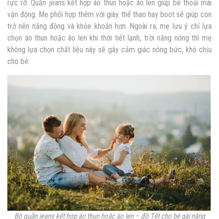
rực rỡ.
Quần jeans kết hợp áo thun hoặc áo len giúp bé thoải mái
vận động. Mẹ phối hợp thêm với giày thể thao hay boot sẽ giúp con
trở nên năng động và khỏe khoắn hơn. Ngoài ra, mẹ lưu ý chỉ lựa
chọn áo thun hoặc áo len khi thời tiết lạnh, trời nắng nóng thì mẹ
không lựa chọn chất liệu này sẽ gây cảm giác nóng bức, khó chịu
cho bé.
Bộ quần jeans kết hợp áo thun hoặc áo len – đồ Tết cho bé gái năng