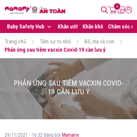
0
Baby Safety Hub
Khăn ướt
Khăn khô
Chăm sóc da
Trang chủ
Tâm sự to nhỏ
Bố, mẹ và con
Phản ứng sau tiêm vacxin Covid-19 cần lưu ý
PHẢN ỨNG SAU TIÊM VACXIN COVID-
19 CẦN LƯU Ý
29/11/2021 - 16:32 Đăng bởi
Mamamy