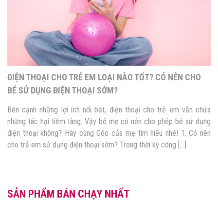
ĐIỆN THOẠI CHO TRẺ EM LOẠI NÀO TỐT? CÓ NÊN CHO
BÉ SỬ DỤNG ĐIỆN THOẠI SỚM?
Bên cạnh những lợi ích nổi bật, điện thoại cho trẻ em vẫn chứa
những tác hại tiềm tàng. Vậy bố mẹ có nên cho phép bé sử dụng
điện thoại không? Hãy cùng Góc của mẹ tìm hiểu nhé! 1. Có nên
cho trẻ em sử dụng điện thoại sớm? Trong thời kỳ công […]
SẢN PHẨM BÁN CHẠY NHẤT