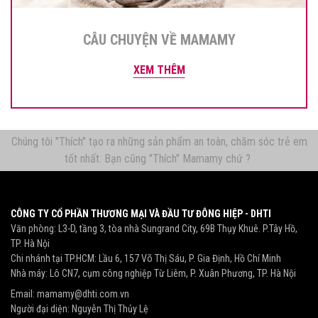
CÂU CHUYỆN VỀ MAMAMY
XEM THÊM
Chúng tôi "Thích" tạo ra những sản phẩm an toàn, chăm sóc trẻ em
tốt nhất. Bạn cũng "Thích" Mamamy chứ ?
CÔNG TY CỔ PHẦN THƯƠNG MẠI VÀ ĐẦU TƯ ĐÔNG HIỆP - DHTI
Văn phòng: L3-D, tầng 3, tòa nhà Sungrand City, 69B Thụy Khuê. P.Tây Hồ,
TP. Hà Nội
Chi nhánh tại TP.HCM: Lầu 6, 157 Võ Thị Sáu, P. Gia Định, Hồ Chí Minh
Nhà máy: Lô CN7, cụm công nghiệp Từ Liêm, P. Xuân Phương, TP. Hà Nội
Email:
mamamy@dhti.com.vn
Người đại diện: Nguyễn Thị Thủy Lệ