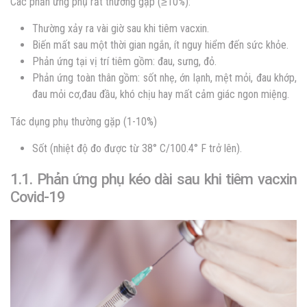
Các phản ứng phụ rất thường gặp (≥10%):
Thường xảy ra vài giờ sau khi tiêm vacxin.
Biến mất sau một thời gian ngắn, ít nguy hiểm đến sức khỏe.
Phản ứng tại vị trí tiêm gồm: đau, sưng, đỏ.
Phản ứng toàn thân gồm: sốt nhẹ, ớn lạnh, mệt mỏi, đau khớp,
đau mỏi cơ,đau đầu, khó chịu hay mất cảm giác ngon miệng.
Tác dụng phụ thường gặp (1-10%)
Sốt (nhiệt độ đo được từ 38° C/100.4° F trở lên).
1.1. Phản ứng phụ kéo dài sau khi tiêm vacxin
Covid-19