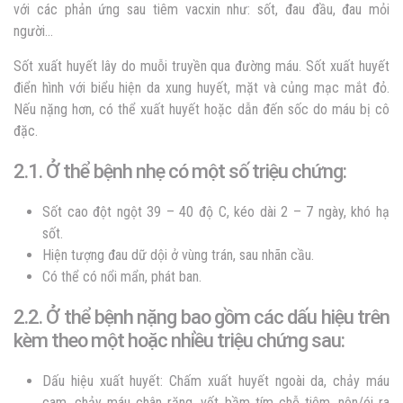
với các phản ứng sau tiêm vacxin như: sốt, đau đầu, đau mỏi
người…
Sốt xuất huyết lây do muỗi truyền qua đường máu. Sốt xuất huyết
điển hình với biểu hiện da xung huyết, mặt và củng mạc mắt đỏ.
Nếu nặng hơn, có thể xuất huyết hoặc dẫn đến sốc do máu bị cô
đặc.
2.1. Ở thể bệnh nhẹ có một số triệu chứng:
Sốt cao đột ngột 39 – 40 độ C, kéo dài 2 – 7 ngày, khó hạ
sốt.
Hiện tượng đau dữ dội ở vùng trán, sau nhãn cầu.
Có thể có nổi mẩn, phát ban.
2.2. Ở thể bệnh nặng bao gồm các dấu hiệu trên
kèm theo một hoặc nhiều triệu chứng sau:
Dấu hiệu xuất huyết: Chấm xuất huyết ngoài da, chảy máu
cam, chảy máu chân răng, vết bầm tím chỗ tiêm, nôn/ói ra