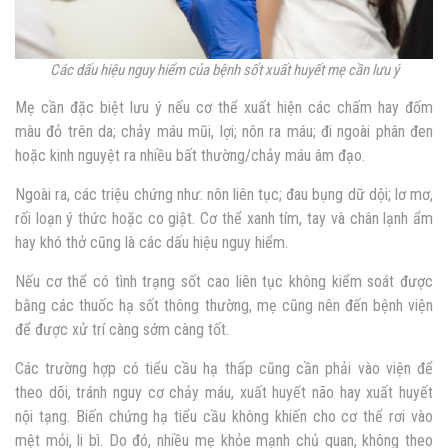
Các dấu hiệu nguy hiểm của bệnh sốt xuất huyết mẹ cần lưu ý
Mẹ cần đặc biệt lưu ý nếu cơ thể xuất hiện các chấm hay đốm
màu đỏ trên da; chảy máu mũi, lợi; nôn ra máu; đi ngoài phân đen
hoặc kinh nguyệt ra nhiều bất thường/chảy máu âm đạo.
Ngoài ra, các triệu chứng như: nôn liên tục; đau bụng dữ dội; lơ mơ,
rối loạn ý thức hoặc co giật. Cơ thể xanh tím, tay và chân lạnh ẩm
hay khó thở cũng là các dấu hiệu nguy hiểm.
Nếu cơ thể có tình trạng sốt cao liên tục không kiểm soát được
bằng các thuốc hạ sốt thông thường, mẹ cũng nên đến bệnh viện
để được xử trí càng sớm càng tốt.
Các trường hợp có tiểu cầu hạ thấp cũng cần phải vào viện để
theo dõi, tránh nguy cơ chảy máu, xuất huyết não hay xuất huyết
nội tạng. Biến chứng hạ tiểu cầu không khiến cho cơ thể rơi vào
mệt mỏi, li bì. Do đó, nhiều mẹ khỏe mạnh chủ quan, không theo