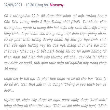
02/09/2021 - 10:30 Đăng bởi
Mamamy
Có 1 thí nghiệm kỳ lạ đã được tiến hành tại
một trường học ở
Các Tiểu vương quốc Ả Rập Thống nhất (UAE). Tại khuôn viên
trường học, người ta mang đến hai chậu cây xanh được đặt trong
lồng kính, được chăm sóc trong cùng một điều kiện giống nhau,
có sự phát triển tương đương nhau. Họ kêu gọi học sinh, sinh
viên của ngôi trường này tới dọa nạt, mắng chửi, chê bai một
chậu cây (chậu cây bị bắt nạt), trong khi đó lại dành những lời
khen ngợi, thể hiện tình yêu thương với chậu cây còn lại (chậu
cây được ca ngợi), thời gian thực hiện thí nghiệm này trong vòng
30 ngày.
Chậu cây bị bắt nạt đã phải tiếp nhận vô số lời chê bai: “Bạn là
đồ bỏ đi”, “Bạn thật xấu xí, vô dụng”, “Chẳng ai yêu thích bạn cả
đâu”,…
Ngược lại, chậu cây được ca ngợi ngày ngày được “tưới mát”
bằng những lời khen tích cực: “Thật vui khi nhìn thấy bạn”, “Mình