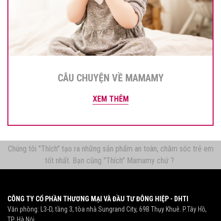
CÂU CHUYỆN VỀ MAMAMY
XEM THÊM
Chúng tôi "Thích" tạo ra những sản phẩm an toàn, chăm sóc trẻ em
tốt nhất. Bạn cũng "Thích" Mamamy chứ ?
CÔNG TY CỔ PHẦN THƯƠNG MẠI VÀ ĐẦU TƯ ĐÔNG HIỆP - DHTI
Văn phòng: L3-D, tầng 3, tòa nhà Sungrand City, 69B Thụy Khuê. P.Tây Hồ,
TP. Hà Nội