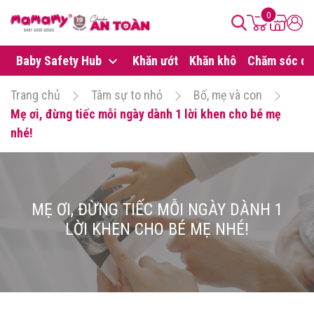
0
Baby Safety Hub
Khăn ướt
Khăn khô
Chăm sóc da
Trang chủ
Tâm sự to nhỏ
Bố, mẹ và con
Mẹ ơi, đừng tiếc mỗi ngày dành 1 lời khen cho bé mẹ
nhé!
MẸ ƠI, ĐỪNG TIẾC MỖI NGÀY DÀNH 1
LỜI KHEN CHO BÉ MẸ NHÉ!