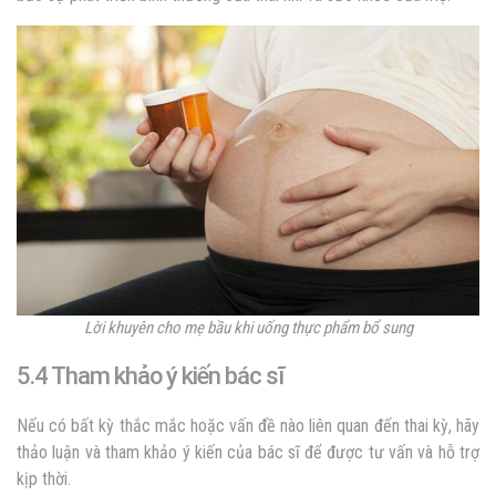
Lời khuyên cho mẹ bầu khi uống thực phẩm bổ sung
5.4 Tham khảo ý kiến bác sĩ
Nếu có bất kỳ thắc mắc hoặc vấn đề nào liên quan đến thai kỳ, hãy
thảo luận và tham khảo ý kiến của bác sĩ để được tư vấn và hỗ trợ
kịp thời.