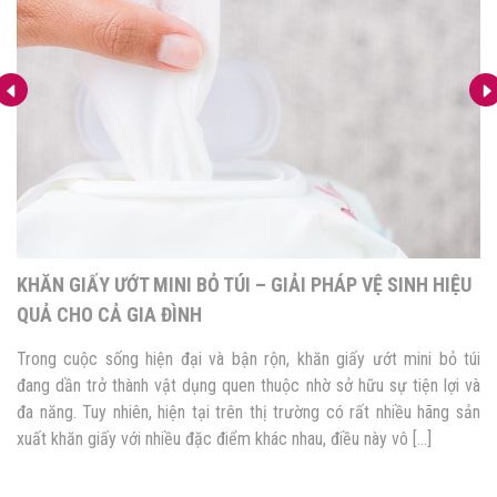
BẦU 3 THÁNG ĐẦU ĂN RAU ĐẮNG ĐƯỢC KHÔNG? HẠN
CHẾ NHÉ MẸ ƠI!
Rau đắng vốn được coi là một loại thảo dược trong Đông y. Đồng
thời cũng là món canh yêu thích của nhiều người với vị đắng đặc
trưng. Vậy đối với bà bầu 3 tháng đầu ăn rau đắng được không?
Cùng theo dõi bài chia sẻ dưới đây của Góc của mẹ để […]