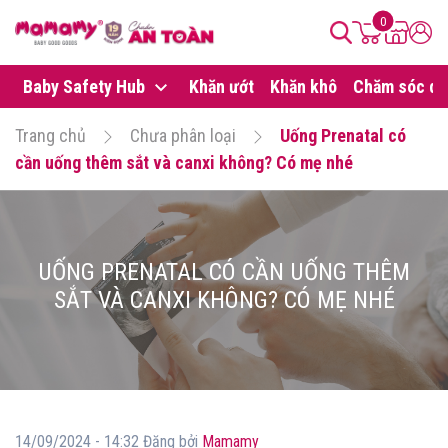
0
Baby Safety Hub
Khăn ướt
Khăn khô
Chăm sóc da
Trang chủ
Chưa phân loại
Uống Prenatal có
cần uống thêm sắt và canxi không? Có mẹ nhé
UỐNG PRENATAL CÓ CẦN UỐNG THÊM
SẮT VÀ CANXI KHÔNG? CÓ MẸ NHÉ
14/09/2024 - 14:32 Đăng bởi
Mamamy