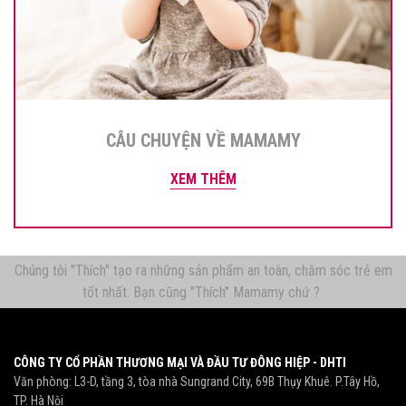
CÂU CHUYỆN VỀ MAMAMY
XEM THÊM
Chúng tôi "Thích" tạo ra những sản phẩm an toàn, chăm sóc trẻ em
tốt nhất. Bạn cũng "Thích" Mamamy chứ ?
CÔNG TY CỔ PHẦN THƯƠNG MẠI VÀ ĐẦU TƯ ĐÔNG HIỆP - DHTI
Văn phòng: L3-D, tầng 3, tòa nhà Sungrand City, 69B Thụy Khuê. P.Tây Hồ,
TP. Hà Nội