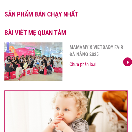
SẢN PHẨM BÁN CHẠY NHẤT
BÀI VIẾT MẸ QUAN TÂM
R
MAMAMY – TỰ HÀO GỌI T
“THƯƠNG HIỆU MẸ VÀ BÉ 
1 VIỆT NAM”
Chưa phân loại