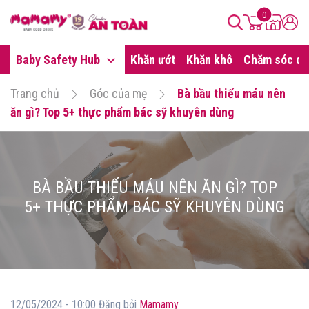
0
Baby Safety Hub
Khăn ướt
Khăn khô
Chăm sóc da
Trang chủ
Góc của mẹ
Bà bầu thiếu máu nên
ăn gì? Top 5+ thực phẩm bác sỹ khuyên dùng
BÀ BẦU THIẾU MÁU NÊN ĂN GÌ? TOP
5+ THỰC PHẨM BÁC SỸ KHUYÊN DÙNG
12/05/2024 - 10:00 Đăng bởi
Mamamy