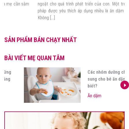
ngoặt cho quá trình phát triển của con. Một trong những phương
pháp được yêu thích áp dụng nhiều là ăn dặm tự chỉ huy (BLW).
Không […]
SẢN PHẨM BÁN CHẠY NHẤT
BÀI VIẾT MẸ QUAN TÂM
Quá trình thụ tinh và những
yếu tố ảnh hưởng khả năng
thụ tinh
Góc của mẹ