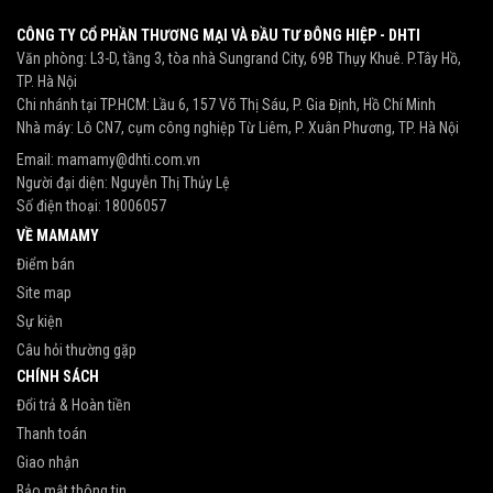
CÔNG TY CỔ PHẦN THƯƠNG MẠI VÀ ĐẦU TƯ ĐÔNG HIỆP - DHTI
Văn phòng: L3-D, tầng 3, tòa nhà Sungrand City, 69B Thụy Khuê. P.Tây Hồ,
TP. Hà Nội
Chi nhánh tại TP.HCM: Lầu 6, 157 Võ Thị Sáu, P. Gia Định, Hồ Chí Minh
Nhà máy: Lô CN7, cụm công nghiệp Từ Liêm, P. Xuân Phương, TP. Hà Nội
Email:
mamamy@dhti.com.vn
Người đại diện: Nguyễn Thị Thủy Lệ
Số điện thoại:
18006057
VỀ MAMAMY
Điểm bán
Site map
Sự kiện
Câu hỏi thường gặp
CHÍNH SÁCH
Đổi trả & Hoàn tiền
Thanh toán
Giao nhận
Bảo mật thông tin