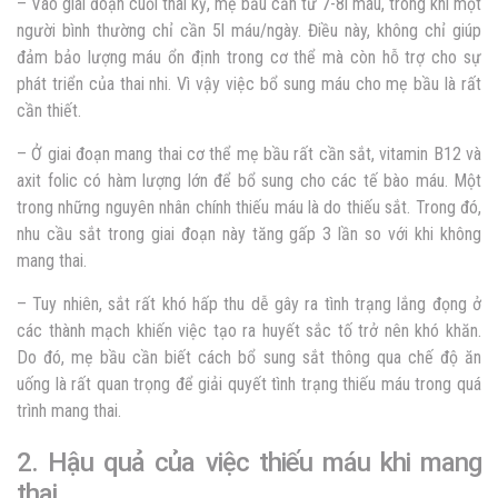
– Vào giai đoạn cuối thai kỳ, mẹ bầu cần từ 7-8l máu, trong khi một
người bình thường chỉ cần 5l máu/ngày. Điều này, không chỉ giúp
đảm bảo lượng máu ổn định trong cơ thể mà còn hỗ trợ cho sự
phát triển của thai nhi. Vì vậy việc bổ sung máu cho mẹ bầu là rất
cần thiết.
– Ở giai đoạn mang thai cơ thể mẹ bầu rất cần sắt, vitamin B12 và
axit folic có hàm lượng lớn để bổ sung cho các tế bào máu. Một
trong những nguyên nhân chính thiếu máu là do thiếu sắt. Trong đó,
nhu cầu sắt trong giai đoạn này tăng gấp 3 lần so với khi không
mang thai.
– Tuy nhiên, sắt rất khó hấp thu dễ gây ra tình trạng lắng đọng ở
các thành mạch khiến việc tạo ra huyết sắc tố trở nên khó khăn.
Do đó, mẹ bầu cần biết cách bổ sung sắt thông qua chế độ ăn
uống là rất quan trọng để giải quyết tình trạng thiếu máu trong quá
trình mang thai.
2. Hậu quả của việc thiếu máu khi mang
thai