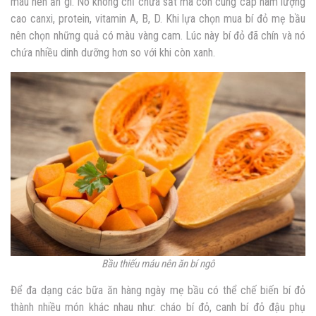
máu nên ăn gì. Nó không chỉ chứa sắt mà còn cung cấp hàm lượng
cao canxi, protein, vitamin A, B, D. Khi lựa chọn mua bí đỏ mẹ bầu
nên chọn những quả có màu vàng cam. Lúc này bí đỏ đã chín và nó
chứa nhiều dinh dưỡng hơn so với khi còn xanh.
Bầu thiếu máu nên ăn bí ngô
Để đa dạng các bữa ăn hàng ngày mẹ bầu có thể chế biến bí đỏ
thành nhiều món khác nhau như: cháo bí đỏ, canh bí đỏ đậu phụ