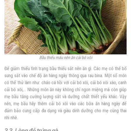
Bầu thiếu máu nên ăn cải bó xôi
Để giảm thiếu tình trạng bầu thiếu sắt nên ăn gì. Các mẹ có thể bổ
sung sắt vào chế độ ăn hàng ngày thông qua rau bina. Một số món
có thể thử làm như: cháo cá hồi với cải bó xôi, cải bó xôi xào, canh
cải bó xôi,… Những món ăn này không chỉ ngon miệng mà còn giúp
mẹ bầu tăng cường lượng sắt và dưỡng chất thiết yếu khác. Vậy
nên, mẹ bầu hãy thêm cải bó xôi vào các bữa ăn hàng ngày để
đảm bảo cung cấp đa dạng và giàu dinh dưỡng cho mẹ cùng thai
nhi nhé.
3.3. Lòng đỏ trứng gà