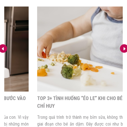
TOP 3+ TÌNH HUỐNG “ÉO LE” KHI CHO BÉ ĂN DẶM TỰ
CHỈ HUY
Trong quá trình trở thành mẹ bỉm sữa, không thể không tránh khỏi
giai đoạn cho bé ăn dặm. Đây được coi như bản lề mở ra bước