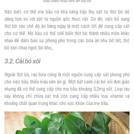
Bầu thiếu máu nên ăn thịt bò
Đặc biệt, cơ thể mẹ bầu có khả năng hấp thụ sắt từ thịt bò dễ
dàng hơn so với sắt từ nguồn gốc thực vật. Do đó, việc bổ sung
thịt bò vào chế độ ăn hàng ngày là một cách tốt để cung cấp sắt
cho cơ thể. Mẹ bầu có thể chế biến thịt bò thành nhiều món khác
nhau để đảm bảo sự phong phú trong các bữa ăn như bít tết, thịt
bò xào chua ngọt, bò kho,…
3.2. Cải bó xôi
Ngoài thịt bò, rau bina cũng là một nguồn cung cấp sắt phong phú
cho việc bầu thiếu máu nên ăn gì. Một bát canh cải bó xôi đơn giản
nhưng đã có thể cung cấp cho mẹ bầu khoảng 3,2mg sắt. Loại rau
này không chỉ chứa sắt mà còn cung cấp nhiều loại vitamin và
khoáng chất quan trọng khác cho sức khỏe của mẹ bầu.