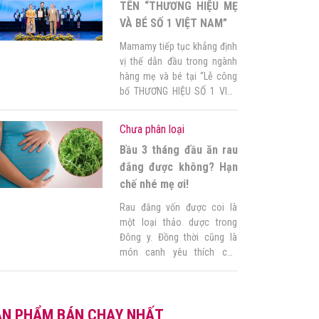
trọng trong giai đoạn này.
TÊN “THƯƠNG HIỆU MẸ
Hôm nay, […]
VÀ BÉ SỐ 1 VIỆT NAM”
Mamamy tiếp tục khẳng định
vị thế dẫn đầu trong ngành
hàng mẹ và bé tại “Lễ công
bố THƯƠNG HIỆU SỐ 1 VIỆT
NAM 2025” – “VIETNAM NO.1
BRAND AWARDS 2025”. Sự
Chưa phân loại
kiện trang trọng do Trung tâm
Bầu 3 tháng đầu ăn rau
Nghiên cứu Phát triển Doanh
nghiệp Châu Á tổ chức tại
đắng được không? Hạn
Nhà hát Quân Đội đã […]
chế nhé mẹ ơi!
Rau đắng vốn được coi là
một loại thảo dược trong
Đông y. Đồng thời cũng là
món canh yêu thích của
nhiều người với vị đắng đặc
trưng. Vậy đối với bà bầu 3
tháng đầu ăn rau đắng được
ẢN PHẨM BÁN CHẠY NHẤT
không? Cùng theo dõi bài