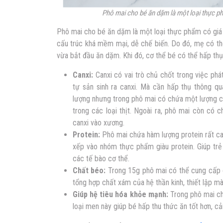
Phô mai cho bé ăn dặm là một loại thực ph
Phô mai cho bé ăn dặm là một loại thực phẩm có giá
cấu trúc khá mềm mại, dễ chế biến. Do đó, mẹ có thể
vừa bắt đầu ăn dặm. Khi đó, cơ thể bé có thể hấp thụ
Canxi:
Canxi có vai trò chủ chốt trong việc ph
tự sản sinh ra canxi. Mà cần hấp thụ thông q
lượng nhưng trong phô mai có chứa một lượng ca
trong các loại thịt. Ngoài ra, phô mai còn có c
canxi vào xương.
Protein:
Phô mai chứa hàm lượng protein rất ca
xếp vào nhóm thực phẩm giàu protein. Giúp trẻ
các tế bào cơ thể.
Chất béo:
Trong 15g phô mai có thể cung cấp c
tổng hợp chất xám của hệ thần kinh, thiết lập m
Giúp hệ tiêu hóa khỏe mạnh:
Trong phô mai ch
loại men này giúp bé hấp thu thức ăn tốt hơn, cả