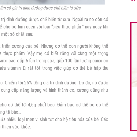
ẩm có giá trị dinh dưỡng được chế biến từ sữa
 trị dinh dưỡng được
chế biến từ sữa. Ngoài ra nó còn có
 cho bé làm quen với loại “siêu thực phẩm” này ngay khi
 một số chất sau:
át triển xương của bé. Nhưng cơ thể con người không thể
ua thực phẩm. Vậy mẹ có biết rằng với c
ùng một trọng
nxi cao gấp 6 lần trong sữa, gấp 100 lần lượng canxi có
hứa vitamin D, rất tốt trong việc giúp cơ thể bé hấp thu
o. Chiếm tới 25% tổng giá trị dinh dưỡng. Do đó, nó được
 cung cấp năng lượng và hình thành cơ, xương cũng như
ho cơ thể tới 4,6g chất béo. Đảm bảo cơ thể bé có thể
àng tế bào…
ứa nhiều loại men vi sinh tốt cho hệ tiêu hóa của bé. Các
i thiện sức khỏe.