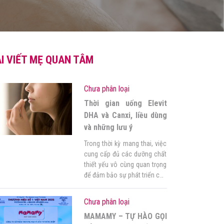
I VIẾT MẸ QUAN TÂM
Chưa phân loại
Thời gian uống Elevit
DHA và Canxi, liều dùng
và những lưu ý
Trong thời kỳ mang thai, việc
cung cấp đủ các dưỡng chất
thiết yếu vô cùng quan trọng
để đảm bảo sự phát triển của
bé và sức khỏe cho mẹ.
Elevit, DHA và Canxi là ba
Chưa phân loại
chất bổ sung dinh dưỡng
MAMAMY – TỰ HÀO GỌI
đóng vai trò vô cùng quan