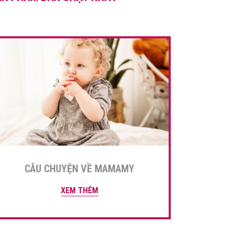
chia sẻ dưới đây của Góc của
mẹ để […]
CÂU CHUYỆN VỀ MAMAMY
XEM THÊM