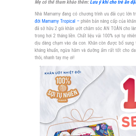
Mẹ có thể tham khảo thêm:
Lưu ý khi cho trẻ ăn d
Nhà Mamamy đang có chương trình ưu đãi cực lớn t
đới Mamamy Tropical –
phiên bản nâng cấp của khăn
đã sở hữu 2 gói khăn ướt chăm sóc AN TOÀN cho làn
trong hơi 2 tháng liền. Chất liệu vải 100% sợi tự n
dịu dàng chạm vào da con. Khăn còn được bổ sung th
kháng khuẩn, ngừa hăm và dưỡng ẩm rất tốt cho da 
thôi, nhanh tay mẹ ơi!