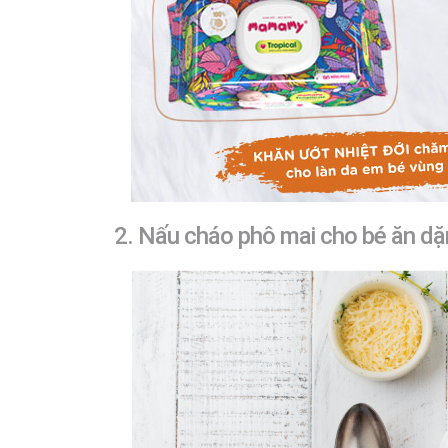
2. Nấu cháo phô mai cho bé ăn dặm