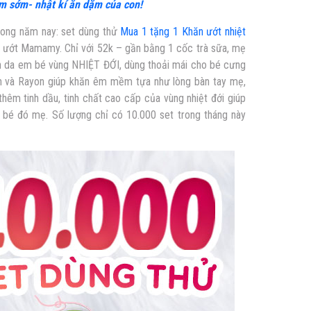
ặm sớm- nhật kí ăn dặm của con!
rong năm nay: set dùng thử
Mua 1 tặng 1 Khăn ướt nhiệt
 ướt Mamamy. Chỉ với 52k – gần bằng 1 cốc trà sữa, mẹ
 da em bé vùng NHIỆT ĐỚI, dùng thoải mái cho bé cưng
hiên và Rayon giúp khăn êm mềm tựa như lòng bàn tay mẹ,
êm tinh dầu, tinh chất cao cấp của vùng nhiệt đới giúp
bé đó mẹ. Số lượng chỉ có 10.000 set trong tháng này