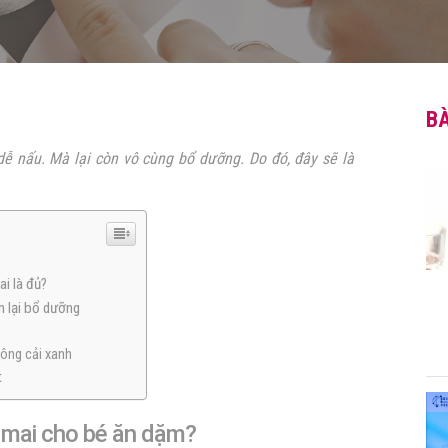
BÀ
dễ nấu. Mà lại còn vô cùng bổ dưỡng. Do đó, đây sẽ là
i là đủ?
 lại bổ dưỡng
ông cải xanh
t
ô mai cho bé ăn dặm?