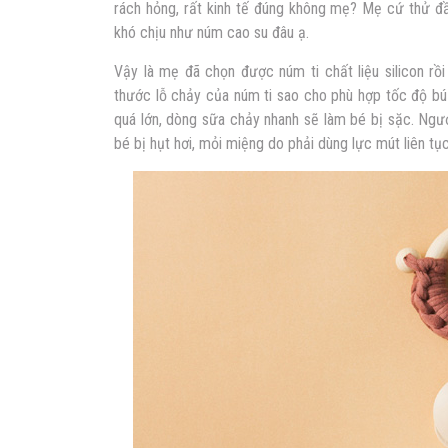
rách hỏng, rất kinh tế đúng không mẹ? Mẹ cứ thử đầ
khó chịu như núm cao su đâu ạ.
Vậy là mẹ đã chọn được núm ti chất liệu silicon rồ
thước lỗ chảy của núm ti sao cho phù hợp tốc độ bú 
quá lớn, dòng sữa chảy nhanh sẽ làm bé bị sặc. Ngư
bé bị hụt hơi, mỏi miệng do phải dùng lực mút liên t