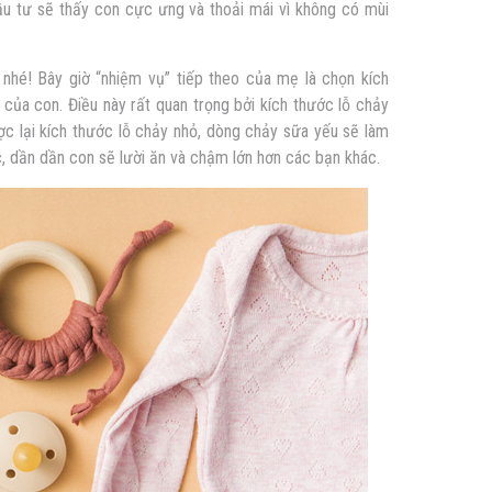
u tư sẽ thấy con cực ưng và thoải mái vì không có mùi
i nhé! Bây giờ “nhiệm vụ” tiếp theo của mẹ là chọn kích
của con. Điều này rất quan trọng bởi kích thước lỗ chảy
ợc lại kích thước lỗ chảy nhỏ, dòng chảy sữa yếu sẽ làm
ục, dần dần con sẽ lười ăn và chậm lớn hơn các bạn khác.