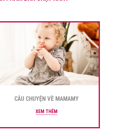
khảo bài viết dưới đây để hiểu
rõ […]
CÂU CHUYỆN VỀ MAMAMY
XEM THÊM