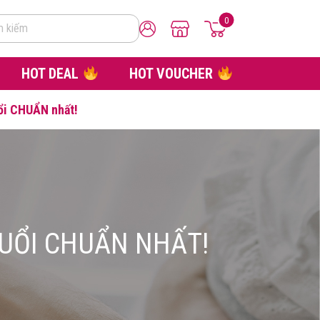
0
m kiếm
HOT DEAL
HOT VOUCHER
uổi CHUẨN nhất!
TUỔI CHUẨN NHẤT!