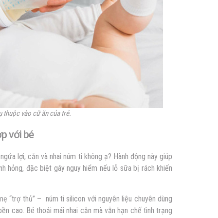
ụ thuộc vào cữ ăn của trẻ.
ợp với bé
ngứa lợi, cắn và nhai núm ti không ạ? Hành động này giúp
nh hỏng, đặc biệt gây nguy hiểm nếu lỗ sữa bị rách khiến
ẹ “trợ thủ” – núm ti silicon với nguyên liệu chuyên dùng
bền cao. Bé thoải mái nhai cắn mà vẫn hạn chế tình trạng