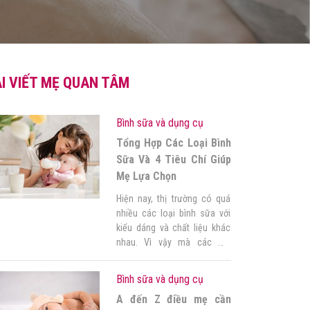
I VIẾT MẸ QUAN TÂM
Bình sữa và dụng cụ
Tổng Hợp Các Loại Bình
Sữa Và 4 Tiêu Chí Giúp
Mẹ Lựa Chọn
Hiện nay, thị trường có quá
nhiều các loại bình sữa với
kiểu dáng và chất liệu khác
nhau. Vì vậy mà các mẹ
thường khá băn khoăn trong
việc lựa chọn bình sữa cho
Bình sữa và dụng cụ
con. Lưu ngay bài viết sau để
A đến Z điều mẹ cần
giúp mẹ tổng hợp và lựa chọn