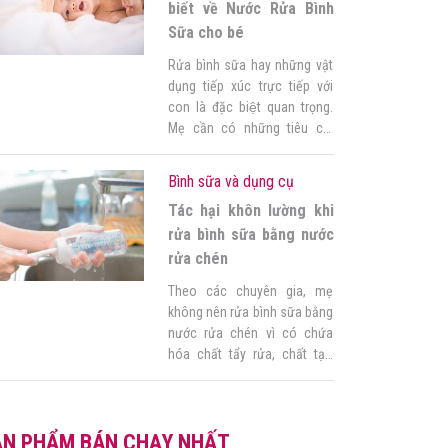
bình sữa phù hợp nhất cho
biết về Nước Rửa Bình
[…]
Sữa cho bé
Rửa bình sữa hay những vật
dụng tiếp xúc trực tiếp với
con là đặc biệt quan trọng.
Mẹ cần có những tiêu chí
nào để chọn sản phẩm phù
hợp nhất. Dù có hàng tá
Bình sữa và dụng cụ
những câu hỏi về loại sản
Tác hại khôn lường khi
phẩm này. Nhưng thực ra chỉ
cần 5 điều dưới đây thôi. Mẹ
rửa bình sữa bằng nước
[…]
rửa chén
Theo các chuyên gia, mẹ
không nên rửa bình sữa bằng
nước rửa chén vì có chứa
hóa chất tẩy rửa, chất tạo
bọt, hương thơm hóa học,…
không tốt cho sức khỏe của
con. Vậy rửa bình sữa như
ẢN PHẨM BÁN CHẠY NHẤT
thế nào sẽ tốt nhất? Mẹ tham