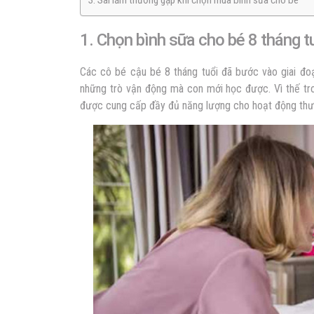
3. Sai lầm thường gặp khi chọn mua bình sữa cho bé
1. Chọn bình sữa cho bé 8 tháng t
Các cô bé cậu bé 8 tháng tuổi đã bước vào giai đoạ
những trò vận động mà con mới học được. Vì thế tro
được cung cấp đầy đủ năng lượng cho hoạt động th