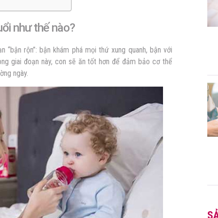
uổi như thế nào?
n “bận rộn”: bận khám phá mọi thứ xung quanh, bận với
ng giai đoạn này, con sẽ ăn tốt hơn để đảm bảo cơ thể
ường ngày.
S