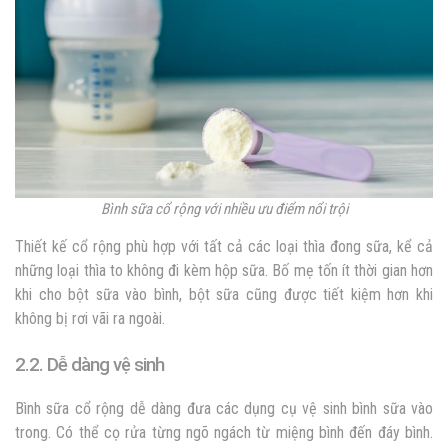
Bình sữa cổ rộng với nhiều ưu điểm nổi trội
Thiết kế cổ rộng phù hợp với tất cả các loại thìa đong sữa, kể cả
những loại thìa to không đi kèm hộp sữa. Bố mẹ tốn ít thời gian hơn
khi cho bột sữa vào bình, bột sữa cũng được tiết kiệm hơn khi
không bị rơi vãi ra ngoài.
2.2. Dễ dàng vệ sinh
Bình sữa cổ rộng dễ dàng đưa các dụng cụ vệ sinh bình sữa vào
trong. Có thể cọ rửa từng ngõ ngách từ miệng bình đến đáy bình.