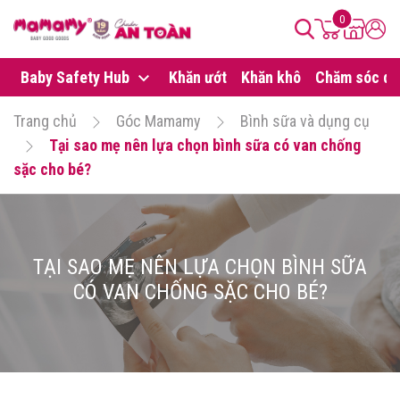
0
Baby Safety Hub
Khăn ướt
Khăn khô
Chăm sóc da
Trang chủ
Góc Mamamy
Bình sữa và dụng cụ
Tại sao mẹ nên lựa chọn bình sữa có van chống
sặc cho bé?
TẠI SAO MẸ NÊN LỰA CHỌN BÌNH SỮA
CÓ VAN CHỐNG SẶC CHO BÉ?