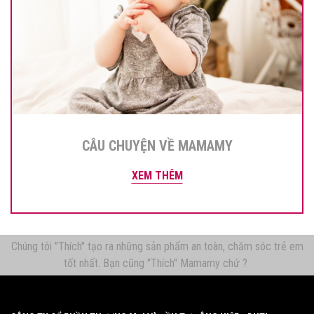
CÂU CHUYỆN VỀ MAMAMY
XEM THÊM
Chúng tôi "Thích" tạo ra những sản phẩm an toàn, chăm sóc trẻ em
tốt nhất. Bạn cũng "Thích" Mamamy chứ ?