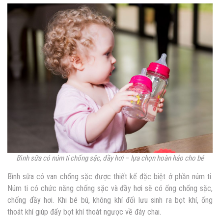
Bình sữa có núm ti chống sặc, đầy hơi – lựa chọn hoàn hảo cho bé
Bình sữa có van chống sặc được thiết kế đặc biệt ở phần núm ti.
Núm ti có chức năng chống sặc và đầy hơi sẽ có ống chống sặc,
chống đầy hơi. Khi bé bú, không khí đối lưu sinh ra bọt khí, ống
thoát khí giúp đẩy bọt khí thoát ngược về đáy chai.