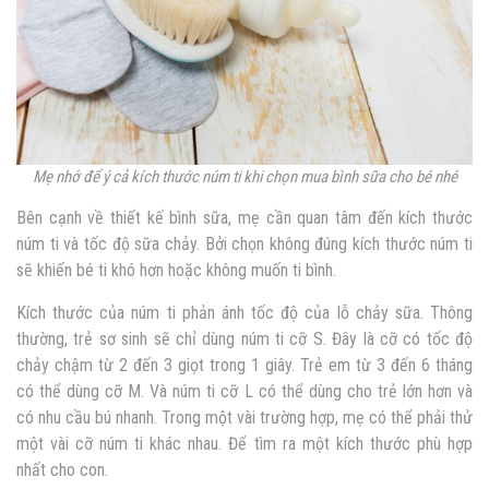
Mẹ nhớ để ý cả kích thước núm ti khi chọn mua bình sữa cho bé nhé
Bên cạnh về thiết kế bình sữa, mẹ cần quan tâm đến kích thước
núm ti và tốc độ sữa chảy. Bởi chọn không đúng kích thước núm ti
sẽ khiến bé ti khó hơn hoặc không muốn ti bình.
Kích thước của núm ti phản ánh tốc độ của lỗ chảy sữa. Thông
thường, trẻ sơ sinh sẽ chỉ dùng núm ti cỡ S. Đây là cỡ có tốc độ
chảy chậm từ 2 đến 3 giọt trong 1 giây. Trẻ em từ 3 đến 6 tháng
có thể dùng cỡ M. Và núm ti cỡ L có thể dùng cho trẻ lớn hơn và
có nhu cầu bú nhanh. Trong một vài trường hợp, mẹ có thể phải thử
một vài cỡ núm ti khác nhau. Để tìm ra một kích thước phù hợp
nhất cho con.