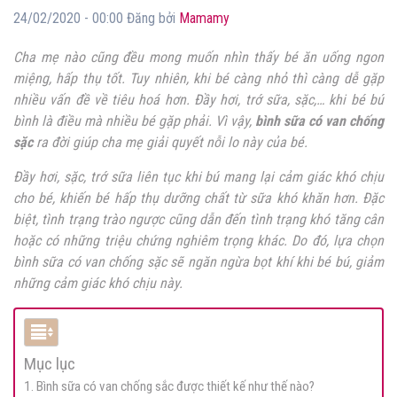
24/02/2020 - 00:00 Đăng bởi
Mamamy
Cha mẹ nào cũng đều mong muốn nhìn thấy bé ăn uống ngon
miệng, hấp thụ tốt. Tuy nhiên, khi bé càng nhỏ thì càng dễ gặp
nhiều vấn đề về tiêu hoá hơn. Đầy hơi, trớ sữa, sặc,… khi bé bú
bình là điều mà nhiều bé gặp phải. Vì vậy,
bình sữa có van chống
sặc
ra đời giúp cha mẹ giải quyết nỗi lo này của bé.
Đầy hơi, sặc, trớ sữa liên tục khi bú mang lại cảm giác khó chịu
cho bé, khiến bé hấp thụ dưỡng chất từ sữa khó khăn hơn. Đặc
biệt, tình trạng trào ngược cũng dẫn đến tình trạng khó tăng cân
hoặc có những triệu chứng nghiêm trọng khác. Do đó, lựa chọn
bình sữa có van chống sặc sẽ ngăn ngừa bọt khí khi bé bú, giảm
những cảm giác khó chịu này.
Mục lục
1. Bình sữa có van chống sắc được thiết kế như thế nào?