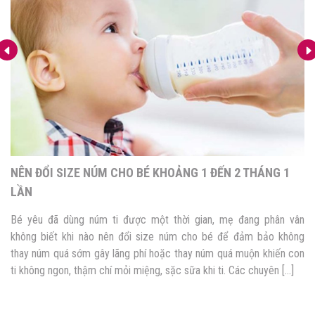
NÊN ĐỔI SIZE NÚM CHO BÉ KHOẢNG 1 ĐẾN 2 THÁNG 1
LẦN
Bé yêu đã dùng núm ti được một thời gian, mẹ đang phân vân
không biết khi nào nên đổi size núm cho bé để đảm bảo không
thay núm quá sớm gây lãng phí hoặc thay núm quá muộn khiến con
ti không ngon, thậm chí mỏi miệng, sặc sữa khi ti. Các chuyên […]