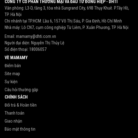
CÔNG TY CỔ PHẦN THƯƠNG MẠI VÀ ĐẦU TƯ ĐÔNG HIỆP - DHTI
Văn phòng: L3-D, tầng 3, tòa nhà Sungrand City, 69B Thụy Khuê. P.Tây Hồ,
TP. Hà Nội
Chi nhánh tại TP.HCM: Lầu 6, 157 Võ Thị Sáu, P. Gia Định, Hồ Chí Minh
Nhà máy: Lô CN7, cụm công nghiệp Từ Liêm, P. Xuân Phương, TP. Hà Nội
Email:
mamamy@dhti.com.vn
Người đại diện: Nguyễn Thị Thủy Lệ
Số điện thoại:
18006057
VỀ MAMAMY
Điểm bán
Site map
Sự kiện
Câu hỏi thường gặp
CHÍNH SÁCH
Đổi trả & Hoàn tiền
Thanh toán
Giao nhận
Bảo mật thông tin