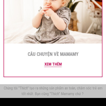
CÂU CHUYỆN VỀ MAMAMY
XEM THÊM
Chúng tôi "Thích" tạo ra những sản phẩm an toàn, chăm sóc trẻ em
tốt nhất. Bạn cũng "Thích" Mamamy chứ ?