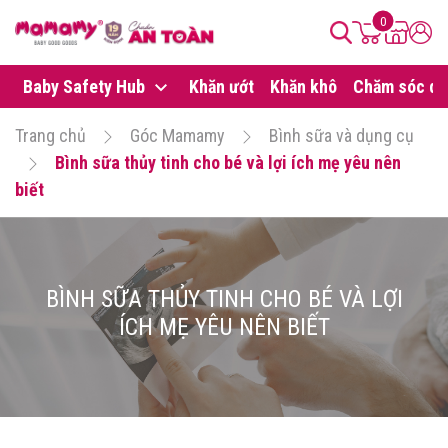
0
Baby Safety Hub
Khăn ướt
Khăn khô
Chăm sóc da
Trang chủ
Góc Mamamy
Bình sữa và dụng cụ
Bình sữa thủy tinh cho bé và lợi ích mẹ yêu nên
biết
BÌNH SỮA THỦY TINH CHO BÉ VÀ LỢI
ÍCH MẸ YÊU NÊN BIẾT