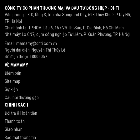
CÔNG TY CỔ PHẦN THƯƠNG MẠI VÀ ĐẦU TƯ ĐÔNG HIỆP - DHTI
Văn phòng: L3-D, tầng 3, tòa nhà Sungrand City, 69B Thụy Khuê. P.Tây Hồ,
TP. Hà Nội
Chi nhánh tại TP.HCM: Lầu 6, 157 Võ Thị Sáu, P. Gia Định, Hồ Chí Minh
Nhà máy: Lô CN7, cụm công nghiệp Từ Liêm, P. Xuân Phương, TP. Hà Nội
Email:
mamamy@dhti.com.vn
Người đại diện: Nguyễn Thị Thủy Lệ
Số điện thoại:
18006057
VỀ MAMAMY
Điểm bán
Site map
Sự kiện
Câu hỏi thường gặp
CHÍNH SÁCH
Đổi trả & Hoàn tiền
Thanh toán
Giao nhận
Bảo mật thông tin