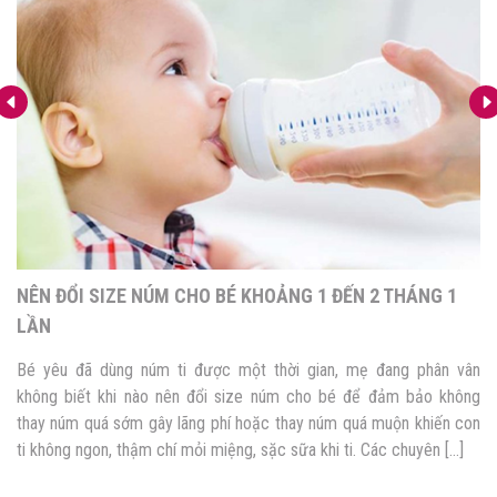
NÊN ĐỔI SIZE NÚM CHO BÉ KHOẢNG 1 ĐẾN 2 THÁNG 1
LẦN
Bé yêu đã dùng núm ti được một thời gian, mẹ đang phân vân
không biết khi nào nên đổi size núm cho bé để đảm bảo không
thay núm quá sớm gây lãng phí hoặc thay núm quá muộn khiến con
ti không ngon, thậm chí mỏi miệng, sặc sữa khi ti. Các chuyên […]