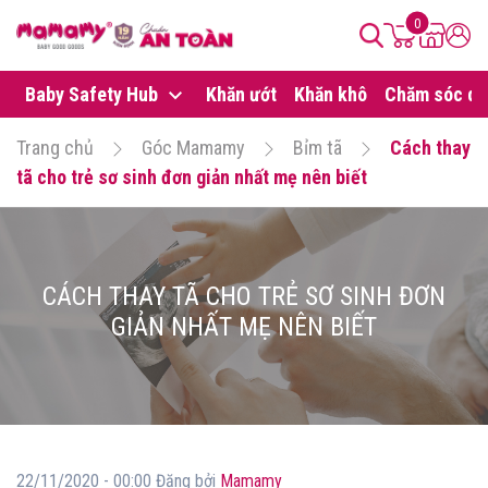
0
Baby Safety Hub
Khăn ướt
Khăn khô
Chăm sóc da
Trang chủ
Góc Mamamy
Bỉm tã
Cách thay
tã cho trẻ sơ sinh đơn giản nhất mẹ nên biết
CÁCH THAY TÃ CHO TRẺ SƠ SINH ĐƠN
GIẢN NHẤT MẸ NÊN BIẾT
22/11/2020 - 00:00 Đăng bởi
Mamamy