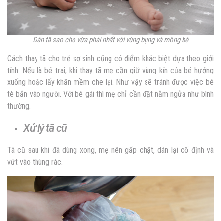
Dán tã sao cho vừa phải nhất với vùng bụng và mông bé
Cách thay tã cho trẻ sơ sinh cũng có điểm khác biệt dựa theo giới
tính. Nếu là bé trai, khi thay tã mẹ cần giữ vùng kín của bé hướng
xuống hoặc lấy khăn mềm che lại. Như vậy sẽ tránh được việc bé
tè bắn vào người. Với bé gái thì mẹ chỉ cần đặt nằm ngửa như bình
thường.
Xử lý tã cũ
Tã cũ sau khi đã dùng xong, mẹ nên gấp chặt, dán lại cố định và
vứt vào thùng rác.