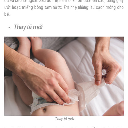
cũ và kéo ra ngoài. Sau đó mẹ nắm chân bé đưa lên cao, dùng giấy
ướt hoặc miếng bông tẩm nước ấm nhẹ nhàng lau sạch mông cho
bé.
Thay tã mới
Thay tã mới