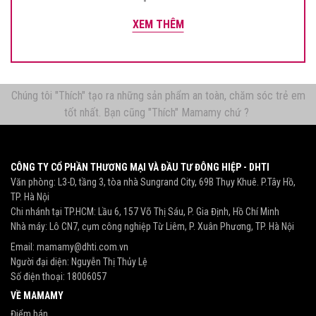
XEM THÊM
Chúng tôi "Thích" tạo ra những sản phẩm an toàn, chăm sóc trẻ em
tốt nhất. Bạn cũng "Thích" Mamamy chứ ?
CÔNG TY CỔ PHẦN THƯƠNG MẠI VÀ ĐẦU TƯ ĐÔNG HIỆP - DHTI
Văn phòng: L3-D, tầng 3, tòa nhà Sungrand City, 69B Thụy Khuê. P.Tây Hồ,
TP. Hà Nội
Chi nhánh tại TP.HCM: Lầu 6, 157 Võ Thị Sáu, P. Gia Định, Hồ Chí Minh
Nhà máy: Lô CN7, cụm công nghiệp Từ Liêm, P. Xuân Phương, TP. Hà Nội
Email:
mamamy@dhti.com.vn
Người đại diện: Nguyễn Thị Thủy Lệ
Số điện thoại:
18006057
VỀ MAMAMY
Điểm bán