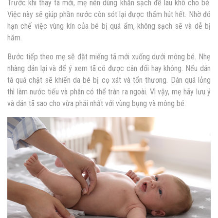
Trước khi thay tã mới, mẹ nên dùng khăn sạch để lau khô cho bé.
Việc này sẽ giúp phần nước còn sót lại được thấm hút hết. Nhờ đó
hạn chế việc vùng kín của bé bị quá ẩm, không sạch sẽ và dễ bị
hăm.
Bước tiếp theo mẹ sẽ đặt miếng tã mới xuống dưới mông bé. Nhẹ
nhàng dán lại và để ý xem tã có được cân đối hay không. Nếu dán
tã quá chật sẽ khiến da bé bị cọ xát và tổn thương. Dán quá lỏng
thì làm nước tiếu và phân có thể tràn ra ngoài. Vì vậy, mẹ hãy lưu ý
và dán tã sao cho vừa phải nhất với vùng bụng và mông bé.