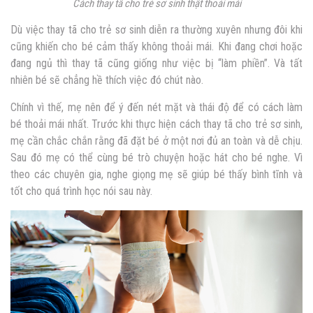
Cách thay tã cho trẻ sơ sinh thật thoải mái
Dù việc thay tã cho trẻ sơ sinh diễn ra thường xuyên nhưng đôi khi
cũng khiến cho bé cảm thấy không thoải mái. Khi đang chơi hoặc
đang ngủ thì thay tã cũng giống như việc bị “làm phiền”. Và tất
nhiên bé sẽ chẳng hề thích việc đó chút nào.
Chính vì thế, mẹ nên để ý đến nét mặt và thái độ để có cách làm
bé thoải mái nhất. Trước khi thực hiện cách thay tã cho trẻ sơ sinh,
mẹ cần chắc chắn rằng đã đặt bé ở một nơi đủ an toàn và dễ chịu.
Sau đó mẹ có thể cùng bé trò chuyện hoặc hát cho bé nghe. Vì
theo các chuyên gia, nghe giọng mẹ sẽ giúp bé thấy bình tĩnh và
tốt cho quá trình học nói sau này.