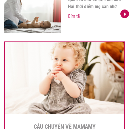
Hai thời điểm mẹ cần nhớ
Bỉm tã
CÂU CHUYỆN VỀ MAMAMY