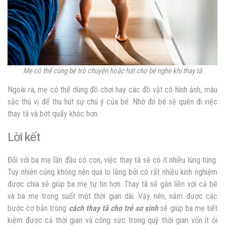
Mẹ có thể cùng bé trò chuyện hoặc hát cho bé nghe khi thay tã
Ngoài ra, mẹ có thể dùng đồ chơi hay các đồ vật có hình ảnh, màu
sắc thú vị để thu hút sự chú ý của bé. Nhờ đó bé sẽ quên đi việc
thay tã và bớt quấy khóc hơn.
Lời kết
Đối với ba mẹ lần đầu có con, việc thay tã sẽ có ít nhiều lúng túng.
Tuy nhiên cũng không nên quá lo lắng bởi có rất nhiều kinh nghiệm
được chia sẻ giúp ba mẹ tự tin hơn. Thay tã sẽ gắn liền với cả bé
và ba mẹ trong suốt một thời gian dài. Vậy nên, nắm được các
bước cơ bản trong
cách thay tã cho trẻ sơ sinh
sẽ giúp ba mẹ tiết
kiệm được cả thời gian và công sức trong quỹ thời gian vốn ít ỏi