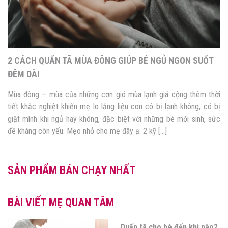
2 CÁCH QUẤN TÃ MÙA ĐÔNG GIÚP BÉ NGỦ NGON SUỐT
ĐÊM DÀI
Mùa đông – mùa của những cơn gió mùa lạnh giá cộng thêm thời
tiết khắc nghiệt khiến mẹ lo lắng liệu con có bị lạnh không, có bị
giật mình khi ngủ hay không, đặc biệt với những bé mới sinh, sức
đề kháng còn yếu. Mẹo nhỏ cho mẹ đây ạ. 2 kỹ […]
SẢN PHẨM BÁN CHẠY NHẤT
BÀI VIẾT MẸ QUAN TÂM
Quấn tã cho bé đến khi nào?