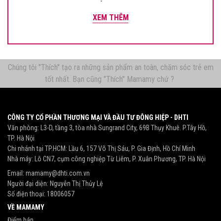
XEM THÊM
Chúng tôi "Thích" tạo ra những sản phẩm an toàn, chăm sóc trẻ em
tốt nhất. Bạn cũng "Thích" Mamamy chứ ?
CÔNG TY CỔ PHẦN THƯƠNG MẠI VÀ ĐẦU TƯ ĐÔNG HIỆP - DHTI
Văn phòng: L3-D, tầng 3, tòa nhà Sungrand City, 69B Thụy Khuê. P.Tây Hồ,
TP. Hà Nội
Chi nhánh tại TP.HCM: Lầu 6, 157 Võ Thị Sáu, P. Gia Định, Hồ Chí Minh
Nhà máy: Lô CN7, cụm công nghiệp Từ Liêm, P. Xuân Phương, TP. Hà Nội
Email:
mamamy@dhti.com.vn
Người đại diện: Nguyễn Thị Thủy Lệ
Số điện thoại:
18006057
VỀ MAMAMY
Điểm bán