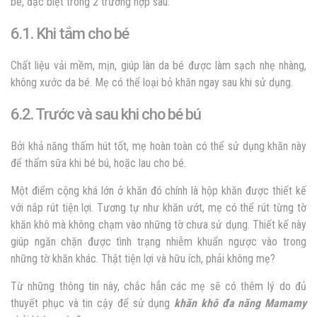
bé, đặc biệt trong 2 trường hợp sau:
6.1. Khi tắm cho bé
Chất liệu vải mềm, mịn, giúp làn da bé được làm sạch nhẹ nhàng,
không xước da bé. Mẹ có thể loại bỏ khăn ngay sau khi sử dụng.
6.2. Trước và sau khi cho bé bú
Bởi khả năng thấm hút tốt, mẹ hoàn toàn có thể sử dụng khăn này
để thấm sữa khi bé bú, hoặc lau cho bé.
Một điểm cộng khá lớn ở khăn đó chính là hộp khăn được thiết kế
với nắp rút tiện lợi. Tương tự như khăn ướt, mẹ có thể rút từng tờ
khăn khô mà không chạm vào những tờ chưa sử dụng. Thiết kế này
giúp ngăn chặn được tình trạng nhiễm khuẩn ngược vào trong
những tờ khăn khác. Thật tiện lợi và hữu ích, phải không mẹ?
Từ những thông tin này, chắc hẳn các mẹ sẽ có thêm lý do đủ
thuyết phục và tin cậy để sử dụng
khăn khô đa năng Mamamy