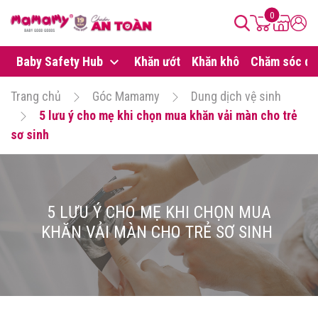
0
Baby Safety Hub
Khăn ướt
Khăn khô
Chăm sóc da
Trang chủ
Góc Mamamy
Dung dịch vệ sinh
5 lưu ý cho mẹ khi chọn mua khăn vải màn cho trẻ
sơ sinh
5 LƯU Ý CHO MẸ KHI CHỌN MUA
KHĂN VẢI MÀN CHO TRẺ SƠ SINH