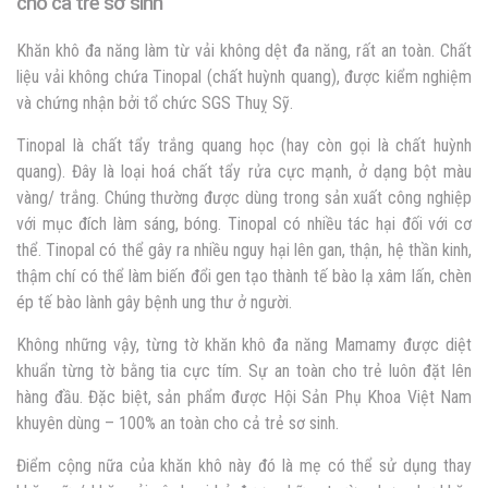
cho cả trẻ sơ sinh
Khăn khô đa năng làm từ vải không dệt đa năng, rất an toàn. Chất
liệu vải không chứa Tinopal (chất huỳnh quang), được kiểm nghiệm
và chứng nhận bởi tổ chức SGS Thuỵ Sỹ.
Tinopal là chất tẩy trắng quang học (hay còn gọi là chất huỳnh
quang). Đây là loại hoá chất tẩy rửa cực mạnh, ở dạng bột màu
vàng/ trắng. Chúng thường được dùng trong sản xuất công nghiệp
với mục đích làm sáng, bóng. Tinopal có nhiều tác hại đối với cơ
thể. Tinopal có thể gây ra nhiều nguy hại lên gan, thận, hệ thần kinh,
thậm chí có thể làm biến đổi gen tạo thành tế bào lạ xâm lấn, chèn
ép tế bào lành gây bệnh ung thư ở người.
Không những vậy, từng tờ khăn khô đa năng Mamamy được diệt
khuẩn từng tờ bằng tia cực tím. Sự an toàn cho trẻ luôn đặt lên
hàng đầu. Đặc biệt, sản phẩm được Hội Sản Phụ Khoa Việt Nam
khuyên dùng – 100% an toàn cho cả trẻ sơ sinh.
Điểm cộng nữa của khăn khô này đó là mẹ có thể sử dụng thay