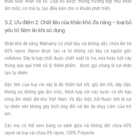
khăn sữa/ khăn vải xô. Loại bỏ được những trường hợp như khăn
ẩm mốc, có mùi lạ, tạo điều kiện cho vi khuẩn phát triển.
5.2. Ưu điểm 2: Chất liệu của khăn khô đa năng – loại bỏ
yếu tố tiềm ẩn khi sử dụng
Khăn khô đa năng Mamamy có chất liệu vải không dệt, chứa lên tới
60% rayon. Rayon được tạo ra từ những vật liệu có nguồn gốc
cellulose. Đây là hợp chất được chiết xuất từ tre, nứa hoặc bột cây
thông qua quá trình xử lý thành phẩm… được gọi chung là sợi nhân
tạo tự nhiên.
Đặc tính của loại vải này là độ thấm hút tốt, giữ ẩm tốt, dày dặn,
không xơ, không gây ẩm mốc, thích hợp với các nước có khí hậu
nóng ẩm nhiệt đới như Việt Nam. Và đặc biệt, bởi thuộc tính là sợi
tự nhiên nên không gây kích ứng đối với làn da nhạy cảm của trẻ
em.
Các mẹ có thể xem bảng so sánh giữa vải không dệt chứa 60%
rayon và loại vải chứa 0% rayon, 100% Polyeste