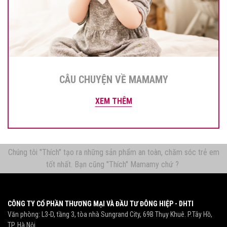
CÂU CHUYỆN VỀ MAMAMY
XEM THÊM
Chúng tôi "Thích" tạo ra những sản phẩm an toàn, chăm sóc trẻ em
tốt nhất. Bạn cũng "Thích" Mamamy chứ ?
CÔNG TY CỔ PHẦN THƯƠNG MẠI VÀ ĐẦU TƯ ĐÔNG HIỆP - DHTI
Văn phòng: L3-D, tầng 3, tòa nhà Sungrand City, 69B Thụy Khuê. P.Tây Hồ,
TP. Hà Nội