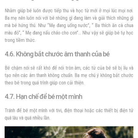
Nhằm giúp bé luôn được tiếp thu và học từ mới ở mọi lúc mọi nơi.
Ba mẹ nên luôn nói với bé những gì đang làm và giải thích những gì
mà bé hứng thú. Như “Mẹ đang uống nước”, “ Ba thích ăn cà chua
màu đỏ”, “ Mẹ đang nấu cháo cho con”… Như vậy sẽ giúp bé tự học
trong tiềm thức.
4.6. Không bắt chước âm thanh của bé
Bé chậm nói sẽ rất khó để nói tròn âm, các từ của bé sẽ bị líu và
tạo nên các âm thanh không chuẩn. Ba mẹ chú ý không bắt chước
theo bé trong quá trình giúp con cải thiện.
4.7. Hạn chế để bé một mình
Tránh để bé một mình với tivi, điện thoại hoặc các thiết bị điện tử
quá lâu và quá nhiều lần.