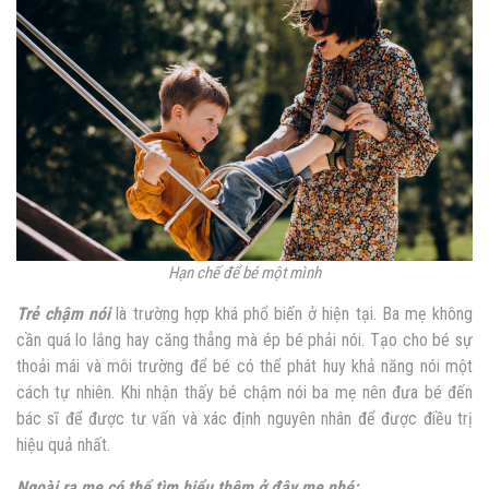
Hạn chế để bé một mình
Trẻ chậm nói
là trường hợp khá phổ biến ở hiện tại. Ba mẹ không
cần quá lo lắng hay căng thẳng mà ép bé phải nói. Tạo cho bé sự
thoải mái và môi trường để bé có thể phát huy khả năng nói một
cách tự nhiên. Khi nhận thấy bé chậm nói ba mẹ nên đưa bé đến
bác sĩ để được tư vấn và xác định nguyên nhân để được điều trị
hiệu quả nhất.
Ngoài ra mẹ có thể tìm hiểu thêm ở đây mẹ nhé: