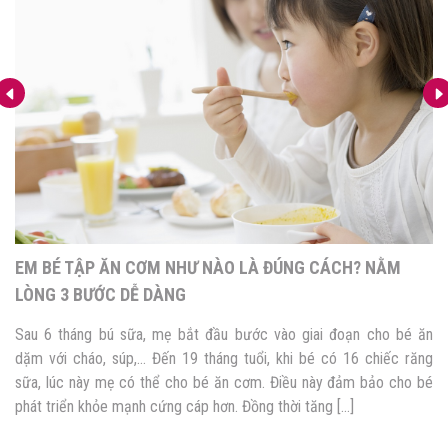
EM BÉ TẬP ĂN CƠM NHƯ NÀO LÀ ĐÚNG CÁCH? NẰM
LÒNG 3 BƯỚC DỄ DÀNG
Sau 6 tháng bú sữa, mẹ bắt đầu bước vào giai đoạn cho bé ăn
dặm với cháo, súp,… Đến 19 tháng tuổi, khi bé có 16 chiếc răng
sữa, lúc này mẹ có thể cho bé ăn cơm. Điều này đảm bảo cho bé
phát triển khỏe mạnh cứng cáp hơn. Đồng thời tăng […]