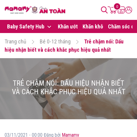
0
Baby Safety Hub
Khăn ướt
Khăn khô
Chăm sóc da
Trang chủ
Bé 0-12 tháng
Trẻ chậm nói: Dấu
hiệu nhận biết và cách khắc phục hiệu quả nhất
TRẺ CHẬM NÓI: DẤU HIỆU NHẬN BIẾT
VÀ CÁCH KHẮC PHỤC HIỆU QUẢ NHẤT
03/11/2021 - 00:00 Đăng bởi
Mamamy