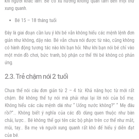
khi người khác làm. Bé có xu hướng không quan tâm đến mọi thứ
xung quanh.
Bé 15 – 18 tháng tuổi
Đây là giai đoạn cần lưu ý khi bé vẫn không hiểu các mệnh lệnh đơn
giản như không, dậy nào. Bé vẫn chưa nói được từ nào, cũng không
có hành động tương tác nào khi bạn hỏi. Như khi bạn nói bé chỉ vào
một món đồ chơi, bức tranh, bộ phận cơ thể thì bé không có phản
ứng.
2.3. Trẻ chậm nói 2 tuổi
Chưa thể nói câu đơn giản từ 2 – 4 từ. Khả năng học từ mới rất
chậm. Bé không thể tự nói mà phải nhại lại lời nói của bố mẹ.
Không hiểu các câu mệnh dài như “ Uống nước không?” “ Mẹ đâu
rồi?”… Không biết ý nghĩa của các đồ dùng quen thuộc như bàn
chải, lược… Bé không thể gọi tên các bộ phận trên cơ thể như mắt,
mũi, tay… Ba mẹ và người xung quanh rất khó để hiểu ý diễn đạt
của bé.