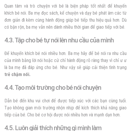
Quan tâm và trò chuyện với bé là biện pháp tốt nhất để khuyến
khích bé nói. Ba mẹ đọc sách, kể chuyện và dạy bé phát âm các từ
đơn giản đi kèm cùng hành động giúp bé tiếp thu hiệu quả hơn. Dù
có bận rộn, ba mẹ vẫn nên dành nhiều thời gian để giao tiếp với bé.
4.3. Tập cho bé tự nói lên nhu cầu của mình
Để khuyến khích bé nói nhiều hơn. Ba mẹ hãy để bé nói ra nhu cầu
của mình bằng lời nói hoặc cử chỉ hành động rõ ràng thay vì chỉ ư ư
là ba mẹ đã đáp ứng cho bé. Như vậy sẽ giúp cải thiện tình trạng
trẻ chậm nói.
4.4. Tạo môi trường cho bé nói chuyện
Dẵn bé đến khu vui chơi để được tiếp xúc với các bạn cùng tuổi.
Tạo không gian môi trường nhộn nhịp để kích thích khả năng giao
tiếp của bé. Cho bé cơ hội được nói nhiều hơn và mạnh dạn hơn.
4.5. Luôn giải thích những gì mình làm