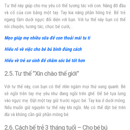
Tư thế này giúp cho mẹ yêu có thể tương tác với con. Nâng đỡ đầu
và cổ của con bằng một tay. Tay kia nâng phần hông trẻ. Bế trẻ
ngang tầm dưới ngực đối diện với bạn. Với tư thế này bạn có thể
nói chuyện, tương tác, chọc bé cười,…
Mẹo giúp mẹ nhiều sữa để con thoải mái tu ti
Hiểu rõ về việc cho bé bú bình đúng cách
Hiểu về trẻ sơ sinh để chăm sóc bé tốt hơn
2.5. Tư thế ”Xin chào thế giới”
Với tư thế này, con bạn có thể nhìn ngắm mọi thứ xung quanh. Bé
sẽ ngồi trên tay mẹ yêu như đang ngồi trên ghế. Để bé tựa lưng
vào ngực mẹ. Đặt một tay giữ trước ngực bé. Tay kia ở dưới mông.
Nếu muốn giữ nguyên tư thế này khi ngồi. Mẹ có thể đặt bé trên
đùi và không cần giữ phần mông bé.
2.6. Cách bế trẻ 3 tháng tuổi – Cho bé bú