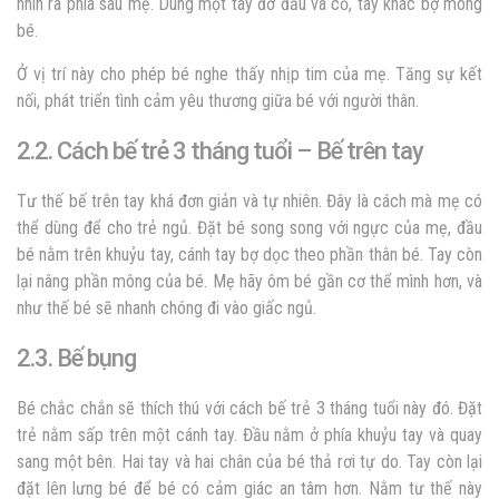
nhìn ra phía sau mẹ. Dùng một tay đỡ đầu và cổ, tay khác bợ mông
bé.
Ở vị trí này cho phép bé nghe thấy nhịp tim của mẹ. Tăng sự kết
nối, phát triển tình cảm yêu thương giữa bé với người thân.
2.2. Cách bế trẻ 3 tháng tuổi – Bế trên tay
Tư thế bế trên tay khá đơn giản và tự nhiên. Đây là cách mà mẹ có
thể dùng để cho trẻ ngủ. Đặt bé song song với ngực của mẹ, đầu
bé nằm trên khuỷu tay, cánh tay bợ dọc theo phần thân bé. Tay còn
lại nâng phần mông của bé. Mẹ hãy ôm bé gần cơ thể mình hơn, và
như thế bé sẽ nhanh chóng đi vào giấc ngủ.
2.3. Bế bụng
Bé chắc chắn sẽ thích thú với cách bế trẻ 3 tháng tuổi này đó. Đặt
trẻ nằm sấp trên một cánh tay. Đầu nằm ở phía khuỷu tay và quay
sang một bên. Hai tay và hai chân của bé thả rơi tự do. Tay còn lại
đặt lên lưng bé để bé có cảm giác an tâm hơn. Nằm tư thế này