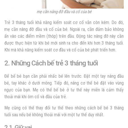
mẹ cần nâng đỡ đầu và cổ của bé
Trẻ 3 tháng tuổi khả năng kiểm soát cơ cổ vẫn còn kém. Do đó,
mẹ cần nâng đỡ đầu và cổ của bé. Ngoài ra, cần đảm bảo không
ấn vào các điểm mềm (thóp) trên đầu. Động tác nâng đỡ này cần
được thực hiện từ khi bé mới sinh ra cho đến khi hơn 3 tháng tuổi.
Khi mà khả năng kiểm soát cơ đầu và cổ của bé phát triển hơn.
2. Những Cách bế trẻ 3 tháng tuổi
Để bế bé bạn cần phải nhấc bé lên trước. Đặt một tay nâng đầu
bé, tay khác ở dưới mông. Tiếp đó, nâng cơ thể bé đặt vào vùng
ngực của bạn. Mẹ có thể bế bé ở tư thế này miễn là cảm thấy
thoải mái khi ôm cổ và đầu của trẻ.
Mẹ cũng có thể thay đổi tư thế theo những cách bế bé 3 tháng
tuổi sau nếu bé không thoải mái với một tư thế duy nhất.
2.1. Giữ vai