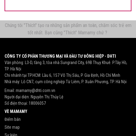
Chúng tôi "Thích" tạo ra những sản phẩm an toàn, chăm sóc trẻ em
tốt nhất. Bạn cũng "Thích" Mamamy chứ ?
CÔNG TY CỔ PHẦN THƯƠNG MẠI VÀ ĐẦU TƯ ĐÔNG HIỆP - DHTI
Văn phòng: L3-D, tầng 3, tòa nhà Sungrand City, 69B Thụy Khuê. P.Tây Hồ,
TP. Hà Nội
Chi nhánh tại TP.HCM: Lầu 6, 157 Võ Thị Sáu, P. Gia Định, Hồ Chí Minh
Nhà máy: Lô CN7, cụm công nghiệp Từ Liêm, P. Xuân Phương, TP. Hà Nội
Email:
mamamy@dhti.com.vn
Người đại diện: Nguyễn Thị Thủy Lệ
Số điện thoại:
18006057
VỀ MAMAMY
Điểm bán
Site map
Sự kiện