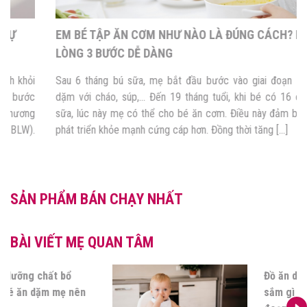
EM BÉ TẬP ĂN CƠM NHƯ NÀO LÀ ĐÚNG CÁCH? NẰM
LÒNG 3 BƯỚC DỄ DÀNG
Sau 6 tháng bú sữa, mẹ bắt đầu bước vào giai đoạn cho bé ăn
dặm với cháo, súp,… Đến 19 tháng tuổi, khi bé có 16 chiếc răng
sữa, lúc này mẹ có thể cho bé ăn cơm. Điều này đảm bảo cho bé
phát triển khỏe mạnh cứng cáp hơn. Đồng thời tăng […]
SẢN PHẨM BÁN CHẠY NHẤT
BÀI VIẾT MẸ QUAN TÂM
Các nhóm dưỡng chất bổ
sung cho bé ăn dặm mẹ nên