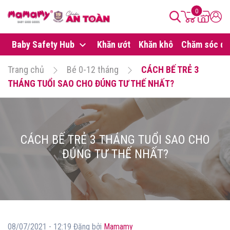
0
Baby Safety Hub
Khăn ướt
Khăn khô
Chăm sóc da
Trang chủ
Bé 0-12 tháng
CÁCH BẾ TRẺ 3
THÁNG TUỔI SAO CHO ĐÚNG TƯ THẾ NHẤT?
CÁCH BẾ TRẺ 3 THÁNG TUỔI SAO CHO
ĐÚNG TƯ THẾ NHẤT?
08/07/2021 - 12:19 Đăng bởi
Mamamy