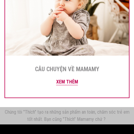
CÂU CHUYỆN VỀ MAMAMY
XEM THÊM
Chúng tôi "Thích" tạo ra những sản phẩm an toàn, chăm sóc trẻ em
tốt nhất. Bạn cũng "Thích" Mamamy chứ ?