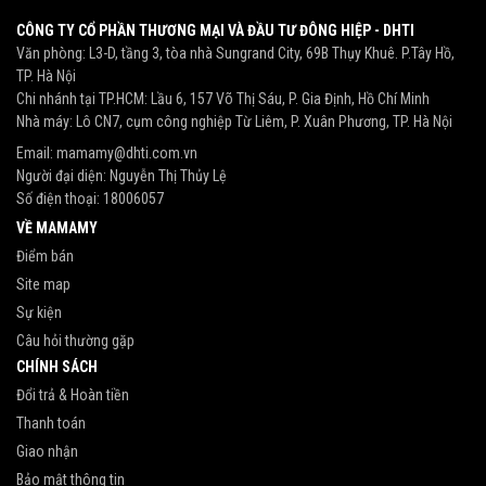
CÔNG TY CỔ PHẦN THƯƠNG MẠI VÀ ĐẦU TƯ ĐÔNG HIỆP - DHTI
Văn phòng: L3-D, tầng 3, tòa nhà Sungrand City, 69B Thụy Khuê. P.Tây Hồ,
TP. Hà Nội
Chi nhánh tại TP.HCM: Lầu 6, 157 Võ Thị Sáu, P. Gia Định, Hồ Chí Minh
Nhà máy: Lô CN7, cụm công nghiệp Từ Liêm, P. Xuân Phương, TP. Hà Nội
Email:
mamamy@dhti.com.vn
Người đại diện: Nguyễn Thị Thủy Lệ
Số điện thoại:
18006057
VỀ MAMAMY
Điểm bán
Site map
Sự kiện
Câu hỏi thường gặp
CHÍNH SÁCH
Đổi trả & Hoàn tiền
Thanh toán
Giao nhận
Bảo mật thông tin