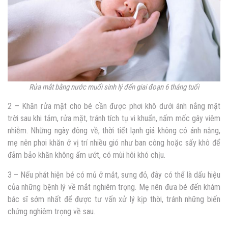
Rửa mắt bằng nước muối sinh lý đến giai đoạn 6 tháng tuổi
2 – Khăn rửa mặt cho bé cần được phơi khô dưới ánh nắng mặt
trời sau khi tắm, rửa mặt, tránh tích tụ vi khuẩn, nấm mốc gây viêm
nhiễm.
Những ngày đông về, thời tiết lạnh giá không có ánh nắng,
mẹ nên phơi khăn ở vị trí nhiều gió như ban công hoặc sấy khô để
đảm bảo khăn không ẩm ướt, có mùi hôi khó chịu.
3 – Nếu phát hiện bé có mủ ở mắt, sưng đỏ, đây có thể là dấu hiệu
của những bệnh lý về mắt nghiêm trọng. Mẹ nên đưa bé đến khám
bác sĩ sớm nhất để được tư vấn xử lý kịp thời, tránh những biến
chứng nghiêm trọng về sau.