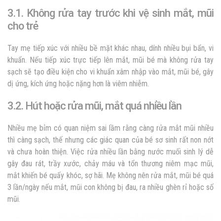
3.1. Không rửa tay trước khi vệ sinh mắt, mũi
cho trẻ
Tay mẹ tiếp xúc với nhiều bề mặt khác nhau, dính nhiều bụi bẩn, vi
khuẩn. Nếu tiếp xúc trực tiếp lên mắt, mũi bé mà không rửa tay
sạch sẽ tạo điều kiện cho vi khuẩn xâm nhập vào mắt, mũi bé, gây
dị ứng, kích ứng hoặc nặng hơn là viêm nhiễm.
3.2. Hút hoặc rửa mũi, mắt quá nhiều lần
Nhiều mẹ bỉm có quan niệm sai lầm rằng càng rửa mắt mũi nhiều
thì càng sạch, thế nhưng các giác quan của bé sơ sinh rất non nớt
và chưa hoàn thiện. Việc rửa nhiều lần bằng nước muối sinh lý dễ
gây đau rát, trầy xước, chảy máu và tổn thương niêm mạc mũi,
mắt khiến bé quấy khóc, sợ hãi. Mẹ không nên rửa mắt, mũi bé quá
3 lần/ngày nếu mắt, mũi con không bị đau, ra nhiều ghèn rỉ hoặc số
mũi.