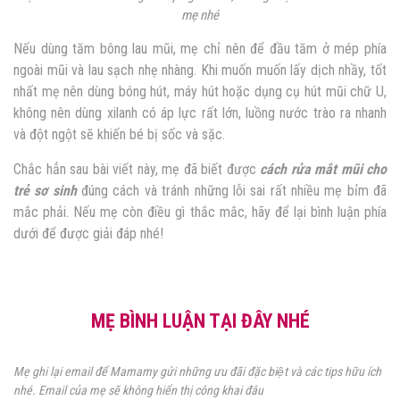
mẹ nhé
Nếu dùng tăm bông lau mũi, mẹ chỉ nên để đầu tăm ở mép phía
ngoài mũi và lau sạch nhẹ nhàng. Khi muốn muốn lấy dịch nhầy, tốt
nhất mẹ nên dùng bóng hút, máy hút hoặc dụng cụ hút mũi chữ U,
không nên dùng xilanh có áp lực rất lớn, luồng nước trào ra nhanh
và đột ngột sẽ khiến bé bị sốc và sặc.
Chắc hẳn sau bài viết này, mẹ đã biết được
cách rửa mắt mũi cho
trẻ sơ sinh
đúng cách và tránh những lỗi sai rất nhiều mẹ bỉm đã
mắc phải
.
Nếu mẹ còn điều gì thắc mắc, hãy để lại bình luận phía
dưới để được giải đáp nhé!
MẸ BÌNH LUẬN TẠI ĐÂY NHÉ
Mẹ ghi lại email để Mamamy gửi những ưu đãi đặc biệt và các tips hữu ích
nhé. Email của mẹ sẽ không hiển thị công khai đâu