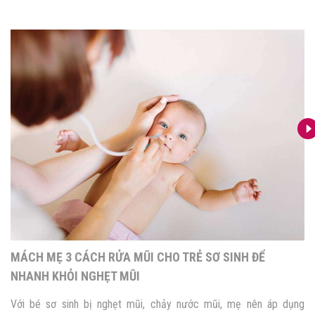
MÁCH MẸ 3 CÁCH RỬA MŨI CHO TRẺ SƠ SINH ĐỂ
NHANH KHỎI NGHẸT MŨI
Với bé sơ sinh bị nghẹt mũi, chảy nước mũi, mẹ nên áp dụng