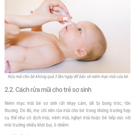
Rửa mũi cho bé không quá 3 lần/ngày để bảo vệ niêm mạc mũi của bé
2.2. Cách rửa mũi cho trẻ sơ sinh
Niêm mạc mũi bé sơ sinh rất nhạy cảm, dễ bị bong tróc, tổn
thương. Do đó, mẹ chỉ nên rửa mũi cho bé trong những trường hợp
cụ thể như có dịch mũi, viêm mũi, nghẹt mũi hoặc bé tiếp xúc với
môi trường nhiều khói bụi, ô nhiễm.