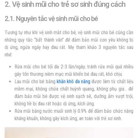
2. Vệ sinh mũi cho trẻ sơ sinh đúng cách
2.1. Nguyên tắc vệ sinh mũi cho bé
Tương tự như khi vệ sinh mắt cho bé, vệ sinh mũi cho bé cũng cần
những quy tắc “bất thành văn” để đảm bảo mũi con yêu không bị
dị ứng, ngứa ngáy hay đau rát. Mẹ tham khảo 3 nguyên tắc sau
nhé:
Rửa mũi cho bé tối đa 2-3 lần/ngày, tránh rửa mũi quá nhiều
gây tổn thương niêm mạc mũi khiến bé đau rát, khó chịu
Lau mũi cho bé bằng
khăn khô đa năng
được làm từ chất liệu
mềm mại, không chứa chất huỳnh quang, không phụ gia… để
đảm bảo mũi bé được vệ sinh sạch sẽ, dưỡng ẩm vượt trội,
không hề bị đau rát hoặc dị ứng, kích ứng.
Rửa mũi bằng nước muối sinh lý 0.9% để đảm bảo chức năng
kháng khuẩn, không gây kích ứng, an toàn với trẻ sơ sinh.