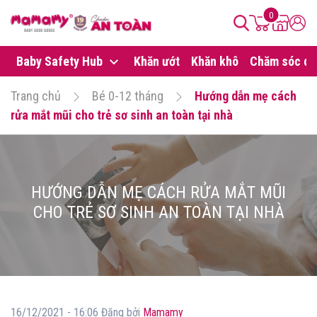
0
Baby Safety Hub
Khăn ướt
Khăn khô
Chăm sóc da
Trang chủ
Bé 0-12 tháng
Hướng dẫn mẹ cách
rửa mắt mũi cho trẻ sơ sinh an toàn tại nhà
HƯỚNG DẪN MẸ CÁCH RỬA MẮT MŨI
CHO TRẺ SƠ SINH AN TOÀN TẠI NHÀ
16/12/2021 - 16:06 Đăng bởi
Mamamy