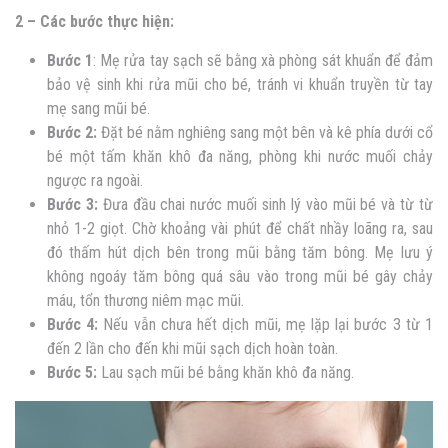
2 – Các bước thực hiện:
Bước 1
: Mẹ rửa tay sạch sẽ bằng xà phòng sát khuẩn để đảm
bảo vệ sinh khi rửa mũi cho bé, tránh vi khuẩn truyền từ tay
mẹ sang mũi bé.
Bước 2:
Đặt bé nằm nghiêng sang một bên và kê phía dưới cổ
bé một tấm khăn khô đa năng, phòng khi nước muối chảy
ngược ra ngoài.
Bước 3:
Đưa đầu chai nước muối sinh lý vào mũi bé và từ từ
nhỏ 1-2 giọt. Chờ khoảng vài phút để chất nhầy loãng ra, sau
đó thấm hút dịch bên trong mũi bằng tăm bông. Mẹ lưu ý
không ngoáy tăm bông quá sâu vào trong mũi bé gây chảy
máu, tổn thương niêm mạc mũi.
Bước 4:
Nếu vẫn chưa hết dịch mũi, mẹ lặp lại bước 3 từ 1
đến 2 lần cho đến khi mũi sạch dịch hoàn toàn.
Bước 5:
Lau sạch mũi bé bằng khăn khô đa năng.