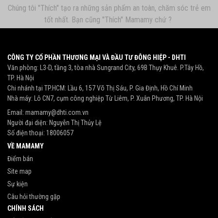
Chúng tôi "Thích" tạo ra những sản phẩm an toàn, chăm sóc trẻ em
tốt nhất. Bạn cũng "Thích" Mamamy chứ ?
CÔNG TY CỔ PHẦN THƯƠNG MẠI VÀ ĐẦU TƯ ĐÔNG HIỆP - DHTI
Văn phòng: L3-D, tầng 3, tòa nhà Sungrand City, 69B Thụy Khuê. P.Tây Hồ,
TP. Hà Nội
Chi nhánh tại TP.HCM: Lầu 6, 157 Võ Thị Sáu, P. Gia Định, Hồ Chí Minh
Nhà máy: Lô CN7, cụm công nghiệp Từ Liêm, P. Xuân Phương, TP. Hà Nội
Email:
mamamy@dhti.com.vn
Người đại diện: Nguyễn Thị Thủy Lệ
Số điện thoại:
18006057
VỀ MAMAMY
Điểm bán
Site map
Sự kiện
Câu hỏi thường gặp
CHÍNH SÁCH