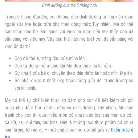
Dinh dưỡng của trẻ 5 tháng tuổi
Trong 6 tháng đầu đời, con không cần dinh dưỡng từ thức ăn khác
ngoài sữa Mẹ hoặc sữa pha theo công thức.Tuy nhiên, Mẹ có thể
cân nhắc cho bé làm quen với việc ăn dặm nếu Mẹ thấy con đã
sẵn sàng với việc này. Vậy làm thế nào mẹ biết con đã sẵn sàng với
việc ăn dặm?
Con có thể tự nâng đầu của mình lên.
Con tự động mở miệng khi Mẹ đưa thức ăn lại gần.
Sự chú ý của bé di chuyển theo thìa thức ăn hoặc nhìn Mẹ ăn
Bé phải được ít nhất 6kg hoặc tăng gấp đôi trọng lượng so
với khi sinh.
Mẹ có thể tự chế biến thức ăn dặm cho con để tiết kiệm chi phí
cũng như đảm bảo chất lượng và dinh dưỡng. Tuy nhiên, Mẹ cần
tránh cho con ăn quá nhiều món có chứa các loại rau như: củ cải,
cà rốt, rau cải thìa, rau bina. Đây là những loại thực phẩm có chứa
hàm lượng lớn nitrat – một chất hóa học có thể gây ra
thiếu máu ở
tr
ẻ.