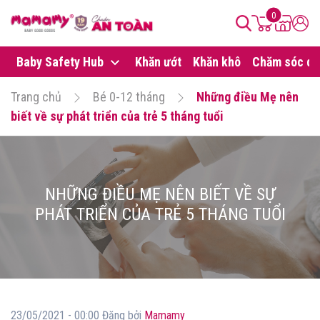
0
Baby Safety Hub
Khăn ướt
Khăn khô
Chăm sóc da
Trang chủ
Bé 0-12 tháng
Những điều Mẹ nên
biết về sự phát triển của trẻ 5 tháng tuổi
NHỮNG ĐIỀU MẸ NÊN BIẾT VỀ SỰ
PHÁT TRIỂN CỦA TRẺ 5 THÁNG TUỔI
23/05/2021 - 00:00 Đăng bởi
Mamamy