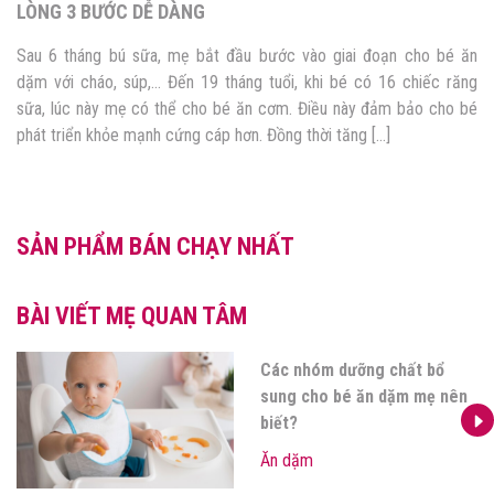
LÒNG 3 BƯỚC DỄ DÀNG
Sau 6 tháng bú sữa, mẹ bắt đầu bước vào giai đoạn cho bé ăn
dặm với cháo, súp,… Đến 19 tháng tuổi, khi bé có 16 chiếc răng
sữa, lúc này mẹ có thể cho bé ăn cơm. Điều này đảm bảo cho bé
phát triển khỏe mạnh cứng cáp hơn. Đồng thời tăng […]
SẢN PHẨM BÁN CHẠY NHẤT
BÀI VIẾT MẸ QUAN TÂM
Các nhóm dưỡng chất bổ
sung cho bé ăn dặm mẹ nên
biết?
Ăn dặm