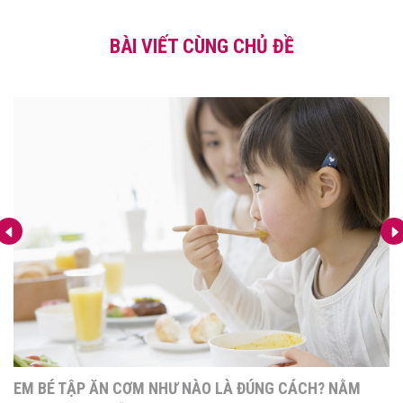
BÀI VIẾT CÙNG CHỦ ĐỀ
EM BÉ TẬP ĂN CƠM NHƯ NÀO LÀ ĐÚNG CÁCH? NẰM