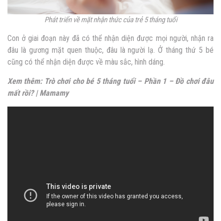
Phát triển về mặt nhận thức của trẻ 5 tháng tuổi
Con ở giai đoạn này đã có thể nhận diện được mọi người, nhận ra
đâu là gương mặt quen thuộc, đâu là người lạ. Ở tháng thứ 5 bé
cũng có thể nhận diện được về màu sắc, hình dáng.
Xem thêm: Trò chơi cho bé 5 tháng tuổi – Phần 1 – Đồ chơi đâu
mất rồi? | Mamamy