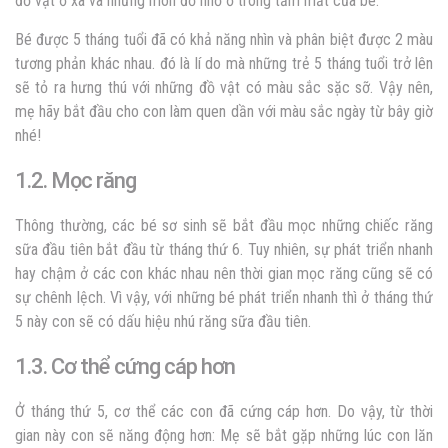
đồ vật ở xa và những món đồ nhỏ ở trong tầm mắt của bé.
Bé được 5 tháng tuổi đã có khả năng nhìn và phân biệt được 2 màu
tương phản khác nhau. đó là lí do mà những trẻ 5 tháng tuổi trở lên
sẽ tỏ ra hưng thú với những đồ vật có màu sắc sặc sỡ. Vậy nên,
mẹ hãy bắt đầu cho con làm quen dần với màu sắc ngày từ bây giờ
nhé!
1.2. Mọc răng
Thông thường, các bé sơ sinh sẽ bắt đầu mọc những chiếc răng
sữa đầu tiên bắt đầu từ tháng thứ 6. Tuy nhiên, sự phát triển nhanh
hay chậm ở các con khác nhau nên thời gian mọc răng cũng sẽ có
sự chênh lệch. Vì vậy, với những bé phát triển nhanh thì ở tháng thứ
5 này con sẽ có dấu hiệu nhú răng sữa đầu tiên.
1.3. Cơ thể cứng cáp hơn
Ở tháng thứ 5, cơ thể các con đã cứng cáp hơn. Do vậy, từ thời
gian này con sẽ năng động hơn: Mẹ sẽ bắt gặp những lúc con lăn