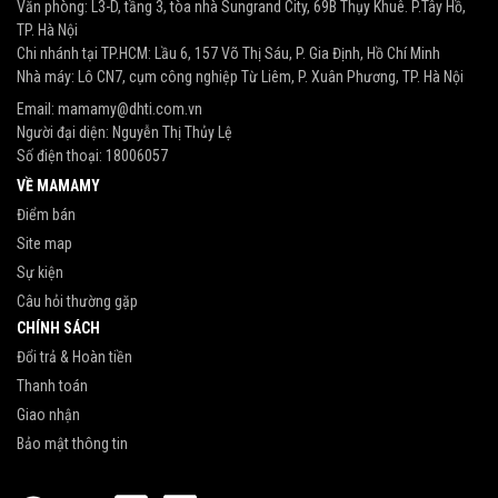
Văn phòng: L3-D, tầng 3, tòa nhà Sungrand City, 69B Thụy Khuê. P.Tây Hồ,
TP. Hà Nội
Chi nhánh tại TP.HCM: Lầu 6, 157 Võ Thị Sáu, P. Gia Định, Hồ Chí Minh
Nhà máy: Lô CN7, cụm công nghiệp Từ Liêm, P. Xuân Phương, TP. Hà Nội
Email:
mamamy@dhti.com.vn
Người đại diện: Nguyễn Thị Thủy Lệ
Số điện thoại:
18006057
VỀ MAMAMY
Điểm bán
Site map
Sự kiện
Câu hỏi thường gặp
CHÍNH SÁCH
Đổi trả & Hoàn tiền
Thanh toán
Giao nhận
Bảo mật thông tin