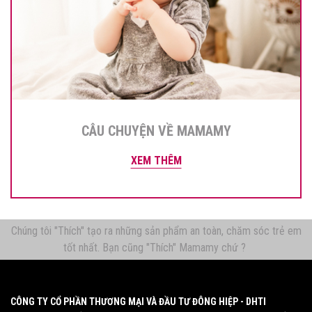
CÂU CHUYỆN VỀ MAMAMY
XEM THÊM
Chúng tôi "Thích" tạo ra những sản phẩm an toàn, chăm sóc trẻ em
tốt nhất. Bạn cũng "Thích" Mamamy chứ ?
CÔNG TY CỔ PHẦN THƯƠNG MẠI VÀ ĐẦU TƯ ĐÔNG HIỆP - DHTI