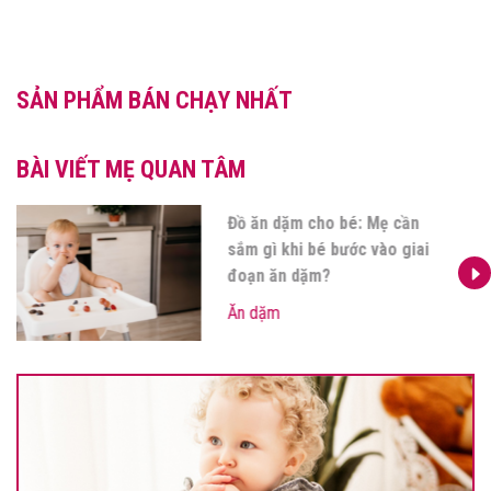
SẢN PHẨM BÁN CHẠY NHẤT
BÀI VIẾT MẸ QUAN TÂM
Các nhóm dưỡng chất bổ
sung cho bé ăn dặm mẹ nên
biết?
Ăn dặm