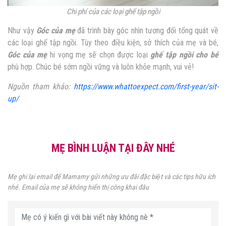
Chi phí của các loại ghế tập ngồi
Như vậy
Góc của mẹ
đã trình bày góc nhìn tương đối tổng quát về
các loại ghế tập ngồi. Tùy theo điều kiện, sở thích của mẹ và bé,
Góc của mẹ
hi vọng mẹ sẽ chọn được loại
ghế tập ngồi cho bé
phù hợp. Chúc bé sớm ngồi vững và luôn khỏe mạnh, vui vẻ!
Nguồn tham khảo:
https://www.whattoexpect.com/first-year/sit-
up/
MẸ BÌNH LUẬN TẠI ĐÂY NHÉ
Mẹ ghi lại email để Mamamy gửi những ưu đãi đặc biệt và các tips hữu ích
nhé. Email của mẹ sẽ không hiển thị công khai đâu