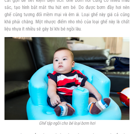
cất gọn để tiết kiệm diện tích. Ghế bơm hơi cũng có nhiều màu
sắc, tạo hình bắt mắt thu hút em bé. Do được bơm đầy hơi nên
ghế cũng tương đối mềm mại và êm ái. Loại ghế này giá cả cũng
khá phải chăng. Một nhược điểm nho nhỏ của loại ghế này là chất
liệu nhựa ít nhiều sẽ gây bí khi bé ngồi lâu.
Ghế tập ngồi cho bé loại bơm hơi