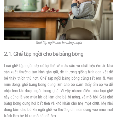
Ghế tập ngồi cho bé bằng nhựa
2.1. Ghế tập ngồi cho bé bằng bông
Loại ghế tập ngồi này có lợi thế về màu sắc và chất liệu êm ái. Nhà
sản xuất thường tạo hình gần gũi, dễ thương giống hình con vật để
bé thấy thích thú hơn. Ghế tập ngồi bằng bông cũng rất êm ái. Vào
mùa đông, ghế bằng bông cũng làm cho bé cảm thấy ấm áp và dễ
chịu hơn khi được ngồi trong ghế. Vì vậy nhược điểm của loại ghế
này cũng là vào mùa hè dễ làm cho bé bị nóng, vã mồ hôi. Giặt ghế
bằng bông cũng hơi bất tiện và khó khăn cho mẹ một chút. Mẹ nhớ
đóng bỉm cho bé khi ngồi ghế và thường chỉ nên dùng vào mùa mát
tránh làm bé bị ra mồ hôi dễ ốm.