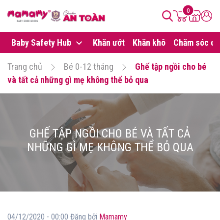
0
Baby Safety Hub
Khăn ướt
Khăn khô
Chăm sóc da
Trang chủ
Bé 0-12 tháng
Ghế tập ngồi cho bé
và tất cả những gì mẹ không thể bỏ qua
GHẾ TẬP NGỒI CHO BÉ VÀ TẤT CẢ
NHỮNG GÌ MẸ KHÔNG THỂ BỎ QUA
04/12/2020 - 00:00 Đăng bởi
Mamamy