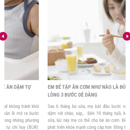
EM BÉ TẬP ĂN CƠM NHƯ NÀO LÀ ĐÚNG CÁCH? NẰM
LÒNG 3 BƯỚC DỄ DÀNG
Sau 6 tháng bú sữa, mẹ bắt đầu bước vào giai đoạn cho bé ăn
dặm với cháo, súp,… Đến 19 tháng tuổi, khi bé có 16 chiếc răng
sữa, lúc này mẹ có thể cho bé ăn cơm. Điều này đảm bảo cho bé
phát triển khỏe mạnh cứng cáp hơn. Đồng thời tăng […]