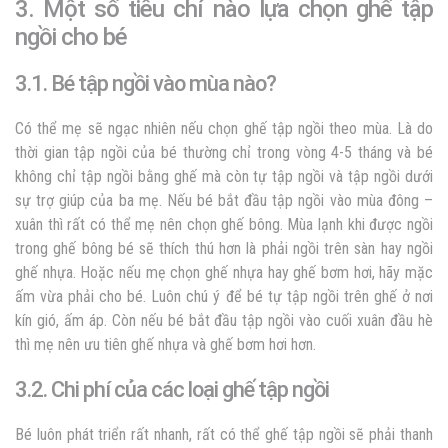
3. Một số tiêu chí nào lựa chọn ghế tập
ngồi cho bé
3.1. Bé tập ngồi vào mùa nào?
Có thể mẹ sẽ ngạc nhiên nếu chọn ghế tập ngồi theo mùa. Là do
thời gian tập ngồi của bé thường chỉ trong vòng 4-5 tháng và bé
không chỉ tập ngồi bằng ghế mà còn tự tập ngồi và tập ngồi dưới
sự trợ giúp của ba mẹ. Nếu bé bắt đầu tập ngồi vào mùa đông –
xuân thì rất có thể mẹ nên chọn ghế bông. Mùa lạnh khi được ngồi
trong ghế bông bé sẽ thích thú hơn là phải ngồi trên sàn hay ngồi
ghế nhựa. Hoặc nếu mẹ chọn ghế nhựa hay ghế bơm hơi, hãy mặc
ấm vừa phải cho bé. Luôn chú ý để bé tự tập ngồi trên ghế ở nơi
kín gió, ấm áp. Còn nếu bé bắt đầu tập ngồi vào cuối xuân đầu hè
thì mẹ nên ưu tiên ghế nhựa và ghế bơm hơi hơn.
3.2. Chi phí của các loại ghế tập ngồi
Bé luôn phát triển rất nhanh, rất có thể ghế tập ngồi sẽ phải thanh