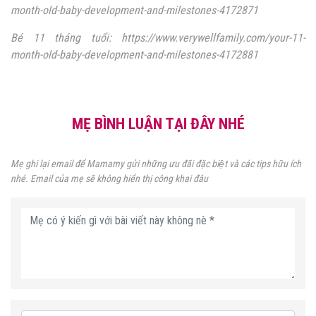
month-old-baby-development-and-milestones-4172871
Bé 11 tháng tuổi: https://www.verywellfamily.com/your-11-
month-old-baby-development-and-milestones-4172881
MẸ BÌNH LUẬN TẠI ĐÂY NHÉ
Mẹ ghi lại email để Mamamy gửi những ưu đãi đặc biệt và các tips hữu ích
nhé. Email của mẹ sẽ không hiển thị công khai đâu