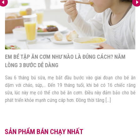
EM BÉ TẬP ĂN CƠM NHƯ NÀO LÀ ĐÚNG CÁCH? NẰM
LÒNG 3 BƯỚC DỄ DÀNG
Sau 6 tháng bú sữa, mẹ bắt đầu bước vào giai đoạn cho bé ăn
dặm với cháo, súp,… Đến 19 tháng tuổi, khi bé có 16 chiếc răng
sữa, lúc này mẹ có thể cho bé ăn cơm. Điều này đảm bảo cho bé
phát triển khỏe mạnh cứng cáp hơn. Đồng thời tăng […]
SẢN PHẨM BÁN CHẠY NHẤT