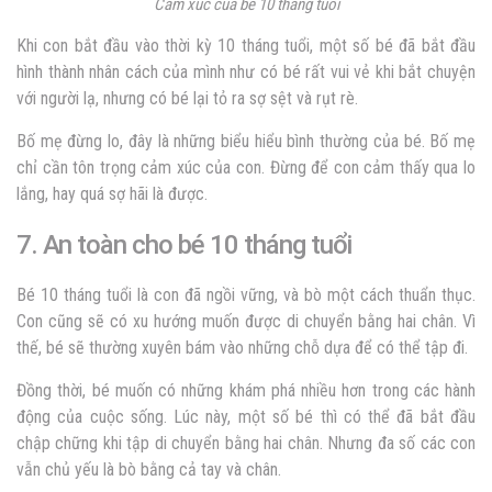
Cảm xúc của bé 10 tháng tuổi
Khi con bắt đầu vào thời kỳ 10 tháng tuổi, một số bé đã bắt đầu
hình thành nhân cách của mình như có bé rất vui vẻ khi bắt chuyện
với người lạ, nhưng có bé lại tỏ ra sợ sệt và rụt rè.
Bố mẹ đừng lo, đây là những biểu hiểu bình thường của bé. Bố mẹ
chỉ cần tôn trọng cảm xúc của con. Đừng để con cảm thấy qua lo
lắng, hay quá sợ hãi là được.
7. An toàn cho bé 10 tháng tuổi
Bé 10 tháng tuổi là con đã ngồi vững, và bò một cách thuẩn thục.
Con cũng sẽ có xu hướng muốn được di chuyển bằng hai chân. Vì
thế, bé sẽ thường xuyên bám vào những chỗ dựa để có thể tập đi.
Đồng thời, bé muốn có những khám phá nhiều hơn trong các hành
động của cuộc sống. Lúc này, một số bé thì có thể đã bắt đầu
chập chững khi tập di chuyển bằng hai chân. Nhưng đa số các con
vẫn chủ yếu là bò bằng cả tay và chân.