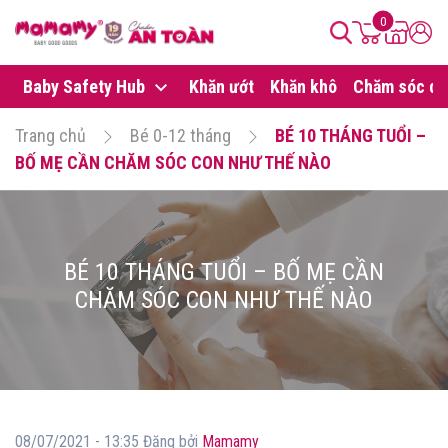
0
Baby Safety Hub
Khăn ướt
Khăn khô
Chăm sóc da
Trang chủ
Bé 0-12 tháng
BÉ 10 THÁNG TUỔI –
BỐ MẸ CẦN CHĂM SÓC CON NHƯ THẾ NÀO
BÉ 10 THÁNG TUỔI – BỐ MẸ CẦN
CHĂM SÓC CON NHƯ THẾ NÀO
08/07/2021 - 13:35 Đăng bởi
Mamamy