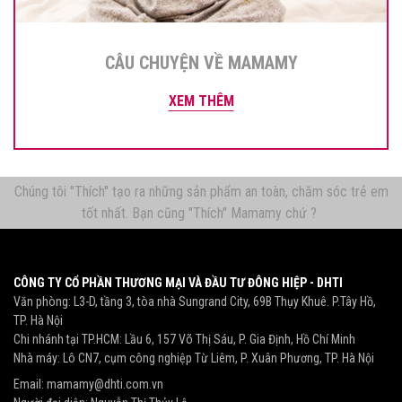
CÂU CHUYỆN VỀ MAMAMY
XEM THÊM
Chúng tôi "Thích" tạo ra những sản phẩm an toàn, chăm sóc trẻ em
tốt nhất. Bạn cũng "Thích" Mamamy chứ ?
CÔNG TY CỔ PHẦN THƯƠNG MẠI VÀ ĐẦU TƯ ĐÔNG HIỆP - DHTI
Văn phòng: L3-D, tầng 3, tòa nhà Sungrand City, 69B Thụy Khuê. P.Tây Hồ,
TP. Hà Nội
Chi nhánh tại TP.HCM: Lầu 6, 157 Võ Thị Sáu, P. Gia Định, Hồ Chí Minh
Nhà máy: Lô CN7, cụm công nghiệp Từ Liêm, P. Xuân Phương, TP. Hà Nội
Email:
mamamy@dhti.com.vn