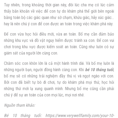
Tuy nhiên, trong khoảng thời gian này, đôi lúc cha mẹ có lúc cảm
thấy băn khoăn về việc để con tự do khám phá thế giới bên ngoài
bằng toàn bộ các giác quan như sờ chạm, khứu giác, hãy xúc giác…
hay là nên chú ý con để con được an toàn trong việc khám phá này.
Để con vừa học hỏi điều mới, vừa an toàn. Bố mẹ cần đảm bảo
những khu vực và đồ vật nguy hiểm được tránh xa con. Để con vui
chơi trong khu vực được kiểm soát an toàn. Cũng như luôn có sự
giám sát của người lớn cùng con.
Chăm sóc con khôn lớn là cả một hành trình dài. Và bố mẹ luôn là
những người bạn, người đồng hành cùng con. Khi
bé 10 tháng tuổi
,
bố mẹ sẽ có những trải nghiệm đầy thú vị và ngọt ngào với con.
Bởi con đã biết tự bò đi chơi, tự do khám phá mọi thứ, học hỏi
những thứ mới lạ xung quanh mình. Nhưng bố mẹ cũng cần phải
chú ý đế sự an toàn của con mọi lúc, mọi nơi nhé.
Nguồn tham khảo:
Bé 10 tháng tuổi: https://www.verywellfamily.com/your-10-