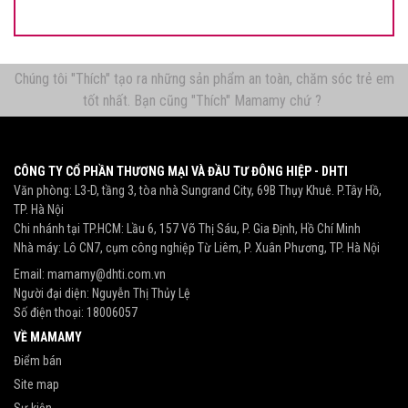
Chúng tôi "Thích" tạo ra những sản phẩm an toàn, chăm sóc trẻ em
tốt nhất. Bạn cũng "Thích" Mamamy chứ ?
CÔNG TY CỔ PHẦN THƯƠNG MẠI VÀ ĐẦU TƯ ĐÔNG HIỆP - DHTI
Văn phòng: L3-D, tầng 3, tòa nhà Sungrand City, 69B Thụy Khuê. P.Tây Hồ,
TP. Hà Nội
Chi nhánh tại TP.HCM: Lầu 6, 157 Võ Thị Sáu, P. Gia Định, Hồ Chí Minh
Nhà máy: Lô CN7, cụm công nghiệp Từ Liêm, P. Xuân Phương, TP. Hà Nội
Email:
mamamy@dhti.com.vn
Người đại diện: Nguyễn Thị Thủy Lệ
Số điện thoại:
18006057
VỀ MAMAMY
Điểm bán
Site map
Sự kiện