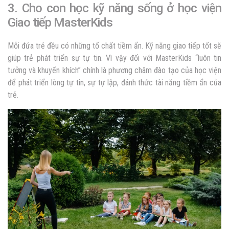
3. Cho con học kỹ năng sống ở học viện
Giao tiếp MasterKids
Mỗi đứa trẻ đều có những tố chất tiềm ẩn. Kỹ năng giao tiếp tốt sẽ
giúp trẻ phát triển sự tự tin. Vì vậy đối với MasterKids “luôn tin
tưởng và khuyến khích” chính là phương châm đào tạo của học viện
để phát triển lòng tự tin, sự tự lập, đánh thức tài năng tiềm ẩn của
trẻ.