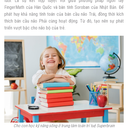
tuổi. Là sự kết hợp tuyệt vời giữa phương pháp ngón tay
FingerMath của Hàn Quốc và bàn tính Soroban của Nhật Bản. Để
phát huy khả năng tính toán của bán cầu não Trái, đồng thời kích
thích bán cầu não Phải cùng hoạt động. Từ đó, tạo nên sự phát
triển vượt bậc cho não bộ của trẻ.
Cho con học kỹ năng sống ở trung tâm toán trí tuệ Superbrain