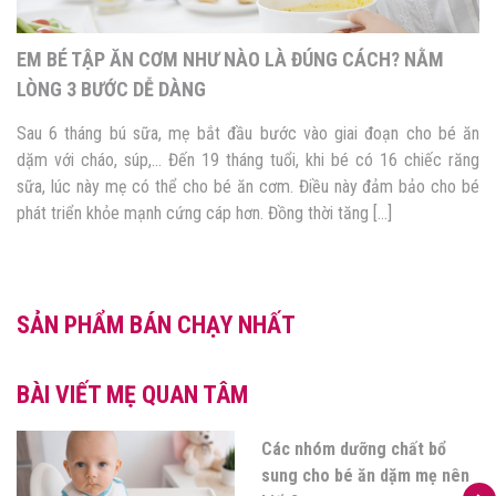
EM BÉ TẬP ĂN CƠM NHƯ NÀO LÀ ĐÚNG CÁCH? NẰM
LÒNG 3 BƯỚC DỄ DÀNG
Sau 6 tháng bú sữa, mẹ bắt đầu bước vào giai đoạn cho bé ăn
dặm với cháo, súp,… Đến 19 tháng tuổi, khi bé có 16 chiếc răng
sữa, lúc này mẹ có thể cho bé ăn cơm. Điều này đảm bảo cho bé
phát triển khỏe mạnh cứng cáp hơn. Đồng thời tăng […]
SẢN PHẨM BÁN CHẠY NHẤT
BÀI VIẾT MẸ QUAN TÂM
Các nhóm dưỡng chất bổ
sung cho bé ăn dặm mẹ nên