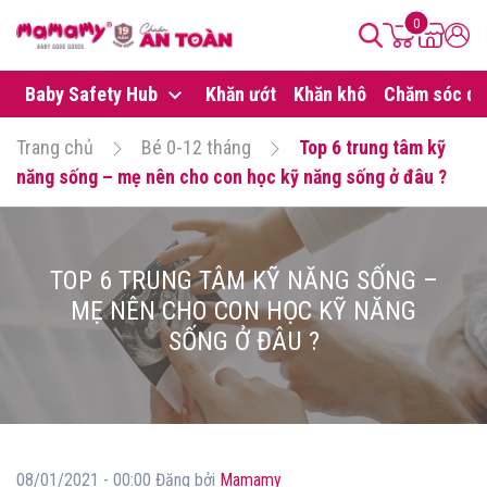
0
Baby Safety Hub
Khăn ướt
Khăn khô
Chăm sóc da
Trang chủ
Bé 0-12 tháng
Top 6 trung tâm kỹ
năng sống – mẹ nên cho con học kỹ năng sống ở đâu ?
TOP 6 TRUNG TÂM KỸ NĂNG SỐNG –
MẸ NÊN CHO CON HỌC KỸ NĂNG
SỐNG Ở ĐÂU ?
08/01/2021 - 00:00 Đăng bởi
Mamamy