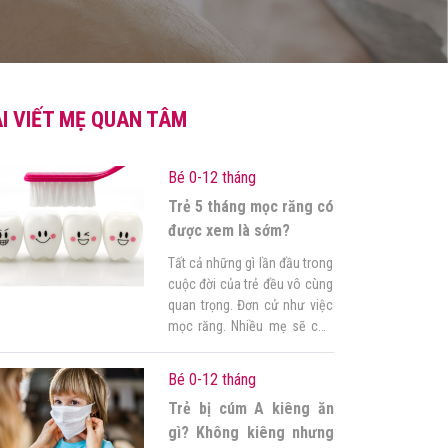
I VIẾT MẸ QUAN TÂM
Bé 0-12 tháng
Trẻ 5 tháng mọc răng có
được xem là sớm?
Tất cả những gì lần đầu trong
cuộc đời của trẻ đều vô cùng
quan trọng. Đơn cử như việc
mọc răng. Nhiều mẹ sẽ còn
thắc mắc liệu trẻ 5 tháng
mọc răng có quá sớm hay
Bé 0-12 tháng
không? Có ảnh hưởng gì đến
Trẻ bị cúm A kiêng ăn
trẻ hay không? Những chiếc
răng này cần được cả ba […]
gì? Không kiêng nhưng