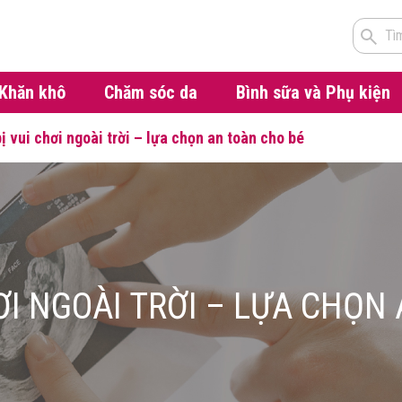
Tì
Khăn khô
Chăm sóc da
Bình sữa và Phụ kiện
bị vui chơi ngoài trời – lựa chọn an toàn cho bé
HƠI NGOÀI TRỜI – LỰA CHỌN