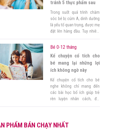
tránh 5 thực phẩm sau
Trong suốt quá trình chăm
sóc bé bị cúm A, dinh dưỡng
là yếu tố quan trọng, được mẹ
đặt lên hàng đầu. Tuy nhiên,
do chưa có kinh nghiệm nên
mẹ cứ bồn chồn không yên,
Bé 0-12 tháng
không biết trẻ bị cúm A kiêng
Kể chuyện cổ tích cho
gì, sợ cho bé ăn sai sẽ làm
bệnh nặng hơn. Tham […]
bé mang lại những lợi
ích không ngờ này
Kể chuyện cổ tích cho bé
nghe không chỉ mang đến
các bài học bổ ích giúp trẻ
rèn luyện nhân cách, đối
nhân xử thế với những người
xung quanh mà còn giúp bé
nâng cao trí óc, tư duy logic.
ẢN PHẨM BÁN CHẠY NHẤT
Nắm được điều đó, ba mẹ
cần có những phương pháp