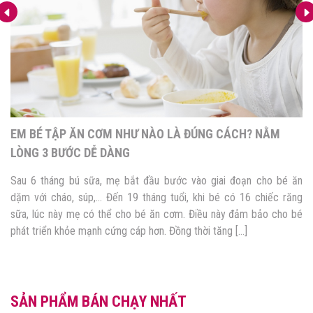
EM BÉ TẬP ĂN CƠM NHƯ NÀO LÀ ĐÚNG CÁCH? NẰM
LÒNG 3 BƯỚC DỄ DÀNG
Sau 6 tháng bú sữa, mẹ bắt đầu bước vào giai đoạn cho bé ăn
dặm với cháo, súp,… Đến 19 tháng tuổi, khi bé có 16 chiếc răng
sữa, lúc này mẹ có thể cho bé ăn cơm. Điều này đảm bảo cho bé
phát triển khỏe mạnh cứng cáp hơn. Đồng thời tăng […]
SẢN PHẨM BÁN CHẠY NHẤT