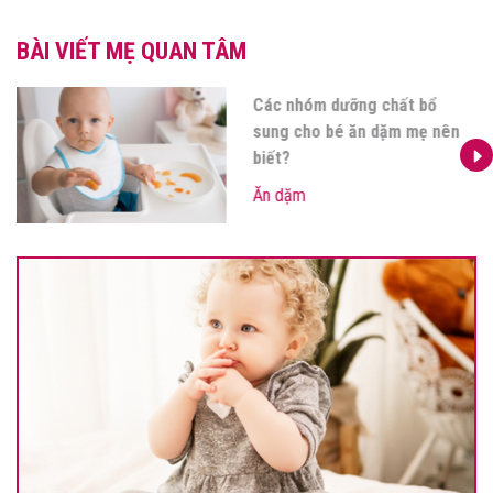
BÀI VIẾT MẸ QUAN TÂM
Các nhóm dưỡng chất bổ
sung cho bé ăn dặm mẹ nên
biết?
Ăn dặm