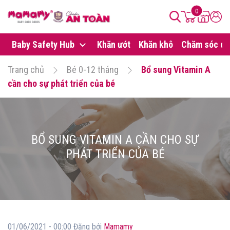
0
Baby Safety Hub
Khăn ướt
Khăn khô
Chăm sóc da
Trang chủ
Bé 0-12 tháng
Bổ sung Vitamin A
cần cho sự phát triển của bé
BỔ SUNG VITAMIN A CẦN CHO SỰ
PHÁT TRIỂN CỦA BÉ
01/06/2021 - 00:00 Đăng bởi
Mamamy