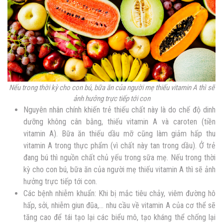
Nếu trong thời kỳ cho con bú, bữa ăn của người mẹ thiếu vitamin A thì sẽ
ảnh hưởng trực tiếp tới con
Nguyên nhân chính khiến trẻ thiếu chất này là do chế độ dinh
dưỡng không cân bằng, thiếu vitamin A và caroten (tiền
vitamin A). Bữa ăn thiếu dầu mỡ cũng làm giảm hấp thu
vitamin A trong thực phẩm (vì chất này tan trong dầu). Ở trẻ
đang bú thì nguồn chất chủ yếu trong sữa mẹ. Nếu trong thời
kỳ cho con bú, bữa ăn của người mẹ thiếu vitamin A thì sẽ ảnh
hưởng trực tiếp tới con.
Các bệnh nhiễm khuẩn: Khi bị mắc tiêu chảy, viêm đường hô
hấp, sởi, nhiễm giun đũa,… nhu cầu về vitamin A của cơ thể sẽ
tăng cao để tái tạo lại các biểu mô, tạo kháng thể chống lại