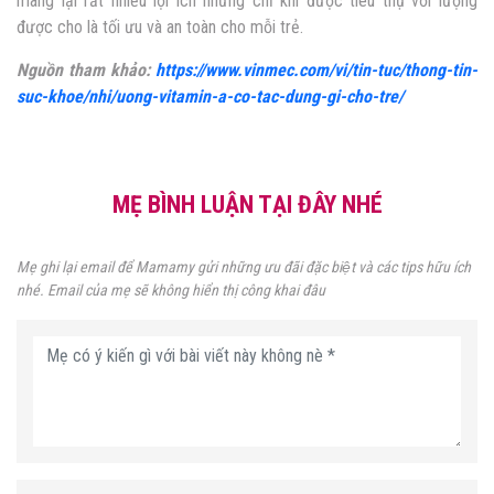
mang lại rất nhiều lợi ích nhưng chỉ khi được tiêu thụ với lượng
được cho là tối ưu và an toàn cho mỗi trẻ.
Nguồn tham khảo:
https://www.vinmec.com/vi/tin-tuc/thong-tin-
suc-khoe/nhi/uong-vitamin-a-co-tac-dung-gi-cho-tre/
MẸ BÌNH LUẬN TẠI ĐÂY NHÉ
Mẹ ghi lại email để Mamamy gửi những ưu đãi đặc biệt và các tips hữu ích
nhé. Email của mẹ sẽ không hiển thị công khai đâu