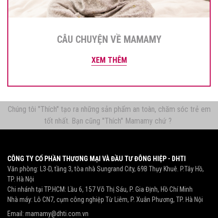
CÂU CHUYỆN VỀ MAMAMY
XEM THÊM
Chúng tôi "Thích" tạo ra những sản phẩm an toàn, chăm sóc trẻ em
tốt nhất. Bạn cũng "Thích" Mamamy chứ ?
CÔNG TY CỔ PHẦN THƯƠNG MẠI VÀ ĐẦU TƯ ĐÔNG HIỆP - DHTI
Văn phòng: L3-D, tầng 3, tòa nhà Sungrand City, 69B Thụy Khuê. P.Tây Hồ,
TP. Hà Nội
Chi nhánh tại TP.HCM: Lầu 6, 157 Võ Thị Sáu, P. Gia Định, Hồ Chí Minh
Nhà máy: Lô CN7, cụm công nghiệp Từ Liêm, P. Xuân Phương, TP. Hà Nội
Email:
mamamy@dhti.com.vn