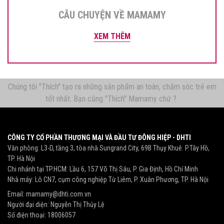
CÂU CHUYỆN VỀ MAMAMY
XEM THÊM
Chúng tôi "Thích" tạo ra những sản phẩm an toàn, chăm sóc trẻ em
tốt nhất. Bạn cũng "Thích" Mamamy chứ ?
CÔNG TY CỔ PHẦN THƯƠNG MẠI VÀ ĐẦU TƯ ĐÔNG HIỆP - DHTI
Văn phòng: L3-D, tầng 3, tòa nhà Sungrand City, 69B Thụy Khuê. P.Tây Hồ,
TP. Hà Nội
Chi nhánh tại TP.HCM: Lầu 6, 157 Võ Thị Sáu, P. Gia Định, Hồ Chí Minh
Nhà máy: Lô CN7, cụm công nghiệp Từ Liêm, P. Xuân Phương, TP. Hà Nội
Email:
mamamy@dhti.com.vn
Người đại diện: Nguyễn Thị Thủy Lệ
Số điện thoại:
18006057