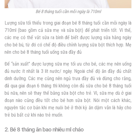
Bé 8 tháng tuổi cần mỗi ngày là 710ml
Lượng sữa tối thiểu trong giai đoạn bé 8 tháng tuổi cần mỗi ngày là
710ml (bao gồm cả sữa mẹ và sữa bột) để phát triển tốt. Vì thế,
các mẹ có thể vắt sữa ra bình để biết được lượng sữa hằng ngày
cho bé bú, từ đó có chế độ điều chỉnh lượng sữa bột thích hợp. Mẹ
nên cho bé 8 tháng tuổi uống sữa đầy đủ
Để “sản xuất” được lượng sữa mẹ tối ưu cho bé, các mẹ nên uống
đủ nước ít nhất là 3 lít nước/ ngày. Ngoài chế độ ăn đầy đủ chất
dinh dưỡng. Các mẹ cũng nên ngủ trưa đầy đủ và đừng cho rằng,
đã qua giai đoạn 6 tháng thì không còn đủ sữa cho bé 8 tháng tuổi
bú nữa, nên sẽ thay thế bằng sữa bột cho trẻ. Vì, sữa mẹ dù ở giai
đoạn nào cũng đều tốt cho bé hơn sữa bột. Nói một cách khác,
nguyên tắc cơ bản khi mẹ nuôi bé ở thời kỳ ăn dặm vẫn là hãy cho
trẻ bú bất cứ khi nào trẻ muốn.
2. Bé 8 tháng ăn bao nhiêu ml cháo