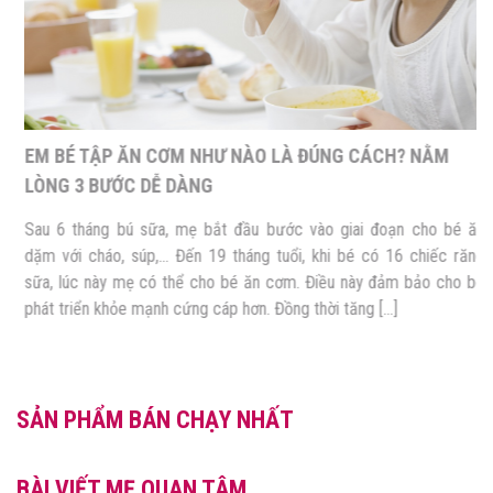
EM BÉ TẬP ĂN CƠM NHƯ NÀO LÀ ĐÚNG CÁCH? NẰM
LÒNG 3 BƯỚC DỄ DÀNG
Sau 6 tháng bú sữa, mẹ bắt đầu bước vào giai đoạn cho bé ăn
dặm với cháo, súp,… Đến 19 tháng tuổi, khi bé có 16 chiếc răng
sữa, lúc này mẹ có thể cho bé ăn cơm. Điều này đảm bảo cho bé
phát triển khỏe mạnh cứng cáp hơn. Đồng thời tăng […]
SẢN PHẨM BÁN CHẠY NHẤT
BÀI VIẾT MẸ QUAN TÂM