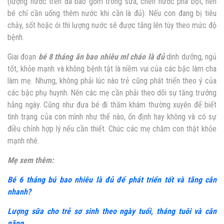
(lượng nước trên đã bao gồm trong sữa, chén nước pha bột, nên
bé chỉ cần uống thêm nước khi cần là đủ). Nếu con đang bị tiêu
chảy, sốt hoặc ói thì lượng nước sẽ được tăng lên tùy theo mức độ
bệnh.
Giai đoạn
bé 8 tháng ăn bao nhiêu ml cháo là đủ
dinh dưỡng, ngủ
tốt, khỏe mạnh và không bệnh tật là niềm vui của các bậc làm cha
làm mẹ. Nhưng, không phải lúc nào trẻ cũng phát triển theo ý của
các bậc phụ huynh. Nên các mẹ cần phải theo dõi sự tăng trưởng
hằng ngày. Cũng như đưa bé đi thăm khám thường xuyên để biết
tình trạng của con mình như thế nào, ổn định hay không và có sự
điều chỉnh hợp lý nếu cần thiết. Chúc các mẹ chăm con thật khỏe
mạnh nhé.
Mẹ xem thêm:
Bé 6 tháng bú bao nhiêu là đủ để phát triển tốt và tăng cân
nhanh?
Lượng sữa cho trẻ sơ sinh theo ngày tuổi, tháng tuôi và cân
nặng