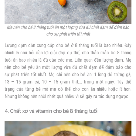
Mẹ nên cho bé 8 tháng tuổi ăn một lượng vừa đủ chất đạm để đảm bảo
cho sự phát triển tốt nhất
Lượng đạm cần cung cấp cho bé ở 8 tháng tuổi là bao nhiêu. Đây
chính là câu hỏi cần lời giải đáp cụ thể, cho thắc mắc bé 8 tháng
tuổi ăn bao nhiêu là đủ của các mẹ. Liên quan đến lượng đạm. Mẹ
nên cho bé yêu ăn một lượng vừa đủ chất đạm để đảm bảo cho
sự phát triển tốt nhất. Mẹ chỉ nên cho bé ăn: 1 lòng đỏ trứng gà,
13 – 15 gram cá, 10 – 15 gram thịt,… trong một ngày. Tùy thể
trạng của từng bé mà mẹ có thể cho con ăn nhiều hoặc ít hơn.
Nhưng không nên nhồi nhét quá nhiều vì sẽ gây ra tác dụng ngược.
4. Chất xơ và vitamin cho bé 8 tháng tuổi