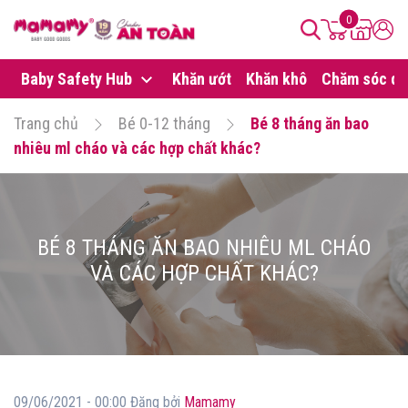
0
Baby Safety Hub
Khăn ướt
Khăn khô
Chăm sóc da
Trang chủ
Bé 0-12 tháng
Bé 8 tháng ăn bao
nhiêu ml cháo và các hợp chất khác?
BÉ 8 THÁNG ĂN BAO NHIÊU ML CHÁO
VÀ CÁC HỢP CHẤT KHÁC?
09/06/2021 - 00:00 Đăng bởi
Mamamy