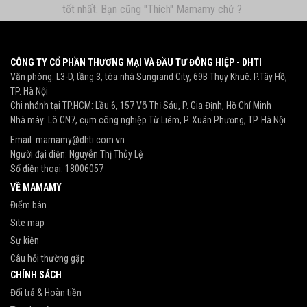
tốt nhất. Bạn cũng "Thích" Mamamy chứ ?
CÔNG TY CỔ PHẦN THƯƠNG MẠI VÀ ĐẦU TƯ ĐÔNG HIỆP - DHTI
Văn phòng: L3-D, tầng 3, tòa nhà Sungrand City, 69B Thụy Khuê. P.Tây Hồ,
TP. Hà Nội
Chi nhánh tại TP.HCM: Lầu 6, 157 Võ Thị Sáu, P. Gia Định, Hồ Chí Minh
Nhà máy: Lô CN7, cụm công nghiệp Từ Liêm, P. Xuân Phương, TP. Hà Nội
Email:
mamamy@dhti.com.vn
Người đại diện: Nguyễn Thị Thủy Lệ
Số điện thoại:
18006057
VỀ MAMAMY
Điểm bán
Site map
Sự kiện
Câu hỏi thường gặp
CHÍNH SÁCH
Đổi trả & Hoàn tiền