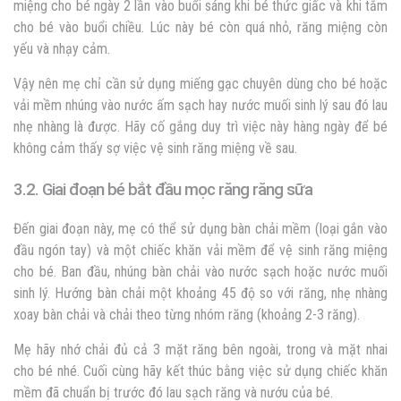
miệng cho bé ngày 2 lần vào buổi sáng khi bé thức giấc và khi tắm
cho bé vào buổi chiều. Lúc này bé còn quá nhỏ, răng miệng còn
yếu và nhạy cảm.
Vậy nên mẹ chỉ cần sử dụng miếng gạc chuyên dùng cho bé hoặc
vải mềm nhúng vào nước ấm sạch hay nước muối sinh lý sau đó lau
nhẹ nhàng là được. Hãy cố gắng duy trì việc này hàng ngày để bé
không cảm thấy sợ việc vệ sinh răng miệng về sau.
3.2. Giai đoạn bé bắt đầu mọc răng răng sữa
Đến giai đoạn này, mẹ có thể sử dụng bàn chải mềm (loại gắn vào
đầu ngón tay) và một chiếc khăn vải mềm để vệ sinh răng miệng
cho bé. Ban đầu, nhúng bàn chải vào nước sạch hoặc nước muối
sinh lý. Hướng bàn chải một khoảng 45 độ so với răng, nhẹ nhàng
xoay bàn chải và chải theo từng nhóm răng (khoảng 2-3 răng).
Mẹ hãy nhớ chải đủ cả 3 mặt răng bên ngoài, trong và mặt nhai
cho bé nhé. Cuối cùng hãy kết thúc bằng việc sử dụng chiếc khăn
mềm đã chuẩn bị trước đó lau sạch răng và nướu của bé.