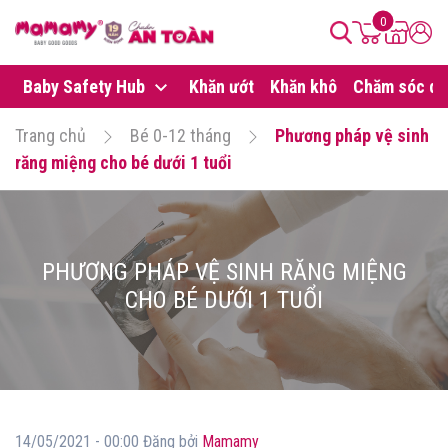
0
Baby Safety Hub
Khăn ướt
Khăn khô
Chăm sóc da
Trang chủ
Bé 0-12 tháng
Phương pháp vệ sinh
răng miệng cho bé dưới 1 tuổi
PHƯƠNG PHÁP VỆ SINH RĂNG MIỆNG
CHO BÉ DƯỚI 1 TUỔI
14/05/2021 - 00:00 Đăng bởi
Mamamy