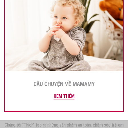
CÂU CHUYỆN VỀ MAMAMY
XEM THÊM
Chúng tôi "Thích" tạo ra những sản phẩm an toàn, chăm sóc trẻ em