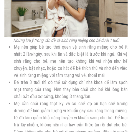
Những lưu ý trong vấn đề vệ sinh răng miệng cho bé dưới 1 tuổi
Mẹ nên giúp bé tạo thói quen vệ sinh răng miệng cho bé ít
nhất 2 lần/ngày, sau khi ăn và đặc biệt là trước khi ngủ. Khi vệ
sinh răng cho bé, mẹ nên tạo không khí vui nhộn như kể
chuyện, bật nhạc, hoặc ca hát để bé thích thú và nhớ đến việc
vệ sinh răng miệng với tâm trạng vui vẻ, thoải mái.
Bé trên 3 tuổi thì có thể sử dụng chỉ nha khoa để làm sạch
mặt trong của răng. Nên thay bàn chải cho bé khi lông bàn
chải bắt đầu xơ cứng, khoảng 3 tháng/lần.
Mẹ cần chải răng thật kỹ và có chế độ ăn hạn chế lượng
đường để làm giảm lượng vi khuẩn gây sâu răng trong miệng,
từ đó làm giảm khả năng truyền vi khuẩn sang cho bé. Để loại
trừ lây nhiễm, không nên nhai hay cắn thức ăn rồi đút cho bé.
Cũng không nên cho bé sử dụng chung muỗng, đũa với người