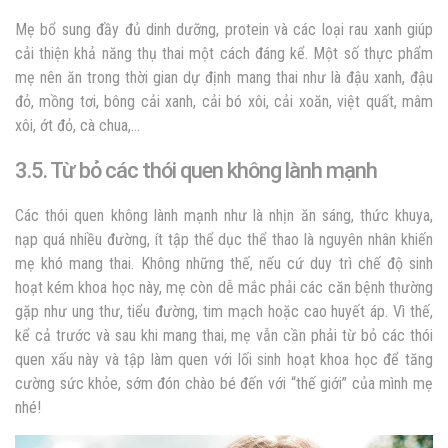
Mẹ bổ sung đầy đủ dinh dưỡng, protein và các loại rau xanh giúp
cải thiện khả năng thụ thai một cách đáng kể. Một số thực phẩm
mẹ nên ăn trong thời gian dự định mang thai như là đậu xanh, đậu
đỏ, mồng tơi, bông cải xanh, cải bó xôi, cải xoăn, việt quất, mâm
xôi, ớt đỏ, cà chua,…
3.5. Từ bỏ các thói quen không lành mạnh
Các thói quen không lành mạnh như là nhịn ăn sáng, thức khuya,
nạp quá nhiều đường, ít tập thể dục thể thao là nguyên nhân khiến
mẹ khó mang thai. Không những thế, nếu cứ duy trì chế độ sinh
hoạt kém khoa học này, mẹ còn dễ mắc phải các căn bệnh thường
gặp như ung thư, tiểu đường, tim mạch hoặc cao huyết áp. Vì thế,
kể cả trước và sau khi mang thai, mẹ vẫn cần phải từ bỏ các thói
quen xấu này và tập làm quen với lối sinh hoạt khoa học để tăng
cường sức khỏe, sớm đón chào bé đến với “thế giới” của mình mẹ
nhé!