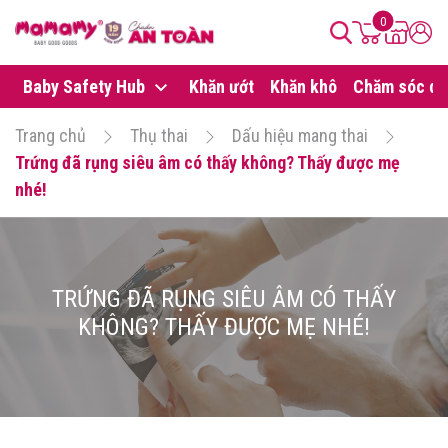
0
Baby Safety Hub
Khăn ướt
Khăn khô
Chăm sóc da
Trang chủ
Thụ thai
Dấu hiệu mang thai
Trứng đã rụng siêu âm có thấy không? Thấy được mẹ
nhé!
TRỨNG ĐÃ RỤNG SIÊU ÂM CÓ THẤY
KHÔNG? THẤY ĐƯỢC MẸ NHÉ!