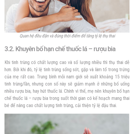
Quan hệ đều đặn và đúng thời điểm để tăng tỷ lệ thụ thai
3.2. Khuyên bố hạn chế thuốc lá – rượu bia
Khi tinh trùng có chất lượng cao và số lượng nhiều thì thụ thai dễ
hơn. Bởi khi đó, tỷ lệ tinh trùng sống sót, gặp và làm tổ trong trứng
của mẹ rất cao. Trung bình mỗi nam giới sẽ xuất khoảng 15 triệu
tinh trùng/lần, nhưng con số này sẽ giảm mạnh ở những bố uống
nhiều rượu bia, hay hút thuốc lá. Chính vì thế, mẹ nên khuyên bố hạn
chế thuốc lá – rượu bia trong suốt thời gian có kế hoạch mang thai
bé để nâng cao chất lượng tinh trùng, cải thiện tỷ lệ đậu thai.