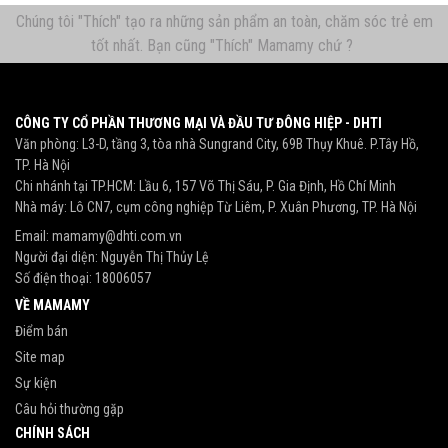
Chúng tôi "Thích" tạo ra những sản phẩm an toàn, chăm sóc trẻ em
tốt nhất. Bạn cũng "Thích" Mamamy chứ ?
CÔNG TY CỔ PHẦN THƯƠNG MẠI VÀ ĐẦU TƯ ĐÔNG HIỆP - DHTI
Văn phòng: L3-D, tầng 3, tòa nhà Sungrand City, 69B Thụy Khuê. P.Tây Hồ,
TP. Hà Nội
Chi nhánh tại TP.HCM: Lầu 6, 157 Võ Thị Sáu, P. Gia Định, Hồ Chí Minh
Nhà máy: Lô CN7, cụm công nghiệp Từ Liêm, P. Xuân Phương, TP. Hà Nội
Email:
mamamy@dhti.com.vn
Người đại diện: Nguyễn Thị Thủy Lệ
Số điện thoại:
18006057
VỀ MAMAMY
Điểm bán
Site map
Sự kiện
Câu hỏi thường gặp
CHÍNH SÁCH