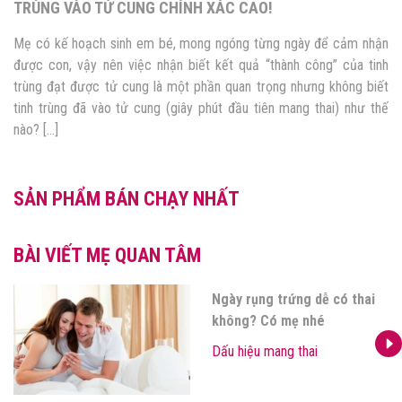
!
CHÍNH XÁC NHẤT
ng ngày để cảm nhận
Khi có kế hoạch sinh nở, chắc hẳn mẹ luôn 
thành công” của tinh
bé đến từng ngày. Bởi vậy mà mẹ băn khoă
ọng nhưng không biết
nào để nhận biết dấu hiệu thai đã vào tử cu
ên mang thai) như thế
với mẹ hay chưa? Bài viết dưới đây bật mí […]
SẢN PHẨM BÁN CHẠY NHẤT
BÀI VIẾT MẸ QUAN TÂM
ng dễ có thai
Thai chưa vào
 nhé
que không? Gi
chuyên gia
thai
Dấu hiệu mang 