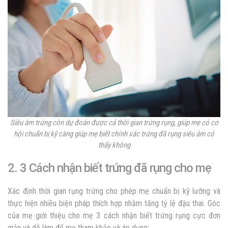
Siêu âm trứng còn dự đoán được cả thời gian trứng rụng, giúp mẹ có cơ
hội chuẩn bị kỹ càng giúp mẹ biết chính xác
trứng đã rụng siêu âm có
thấy không
2. 3 Cách nhận biết trứng đã rụng cho mẹ
Xác định thời gian rụng trứng cho phép mẹ chuẩn bị kỹ lưỡng và
thực hiện nhiều biện pháp thích hợp nhằm tăng tỷ lệ đậu thai. Góc
của mẹ giới thiệu cho mẹ 3 cách nhận biết trứng rụng cực đơn
giản và dễ làm để mẹ tham khảo và áp dụng: