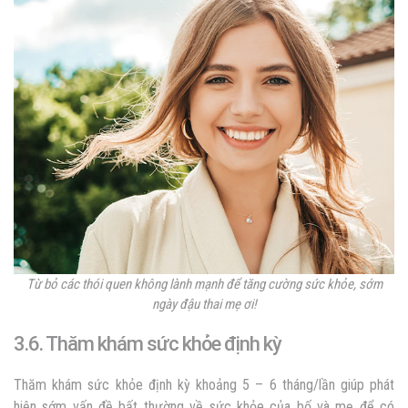
Từ bỏ các thói quen không lành mạnh để tăng cường sức khỏe, sớm
ngày đậu thai mẹ ơi!
3.6. Thăm khám sức khỏe định kỳ
Thăm khám sức khỏe định kỳ khoảng 5 – 6 tháng/lần giúp phát
hiện sớm vấn đề bất thường về sức khỏe của bố và mẹ để có