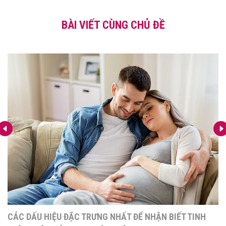
BÀI VIẾT CÙNG CHỦ ĐỀ
HẬN BIẾT TINH
BẬT MÍ 7 DẤU HIỆU THAI ĐÃ LÀM TỔ 