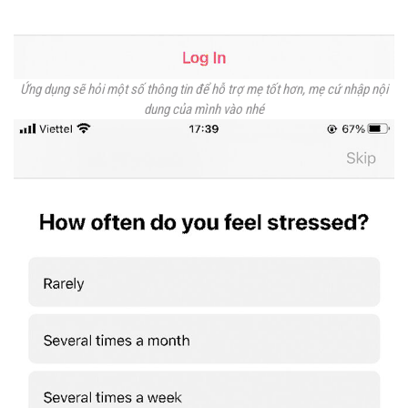
Ứng dụng sẽ hỏi một số thông tin để hỗ trợ mẹ tốt hơn, mẹ cứ nhập nội
dung của mình vào nhé