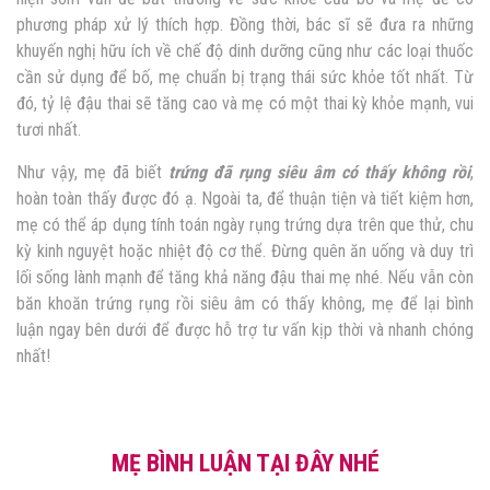
phương pháp xử lý thích hợp. Đồng thời, bác sĩ sẽ đưa ra những
khuyến nghị hữu ích về chế độ dinh dưỡng cũng như các loại thuốc
cần sử dụng để bố, mẹ chuẩn bị trạng thái sức khỏe tốt nhất. Từ
đó, tỷ lệ đậu thai sẽ tăng cao và mẹ có một thai kỳ khỏe mạnh, vui
tươi nhất.
Như vậy, mẹ đã biết
trứng
đã rụng siêu âm có thấy không rồi
,
hoàn toàn thấy được đó ạ. Ngoài ta, để thuận tiện và tiết kiệm hơn,
mẹ có thể áp dụng tính toán ngày rụng trứng dựa trên que thử, chu
kỳ kinh nguyệt hoặc nhiệt độ cơ thể. Đừng quên ăn uống và duy trì
lối sống lành mạnh để tăng khả năng đậu thai mẹ nhé. Nếu vẫn còn
băn khoăn
trứng rụng rồi siêu âm có thấy không
, mẹ để lại bình
luận ngay bên dưới để được hỗ trợ tư vấn kịp thời và nhanh chóng
nhất!
MẸ BÌNH LUẬN TẠI ĐÂY NHÉ