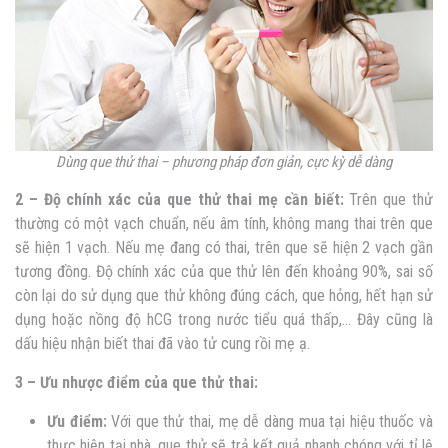
Dùng que thử thai – phương pháp đơn giản, cực kỳ dễ dàng
2 – Độ chính xác của que thử thai mẹ cần biết:
Trên que thử
thường có một vạch chuẩn, nếu âm tính, không mang thai trên que
sẽ hiện 1 vạch. Nếu mẹ đang có thai, trên que sẽ hiện 2 vạch gần
tương đồng. Độ chính xác của que thử lên đến khoảng 90%, sai số
còn lại do sử dụng que thử không đúng cách, que hỏng, hết hạn sử
dụng hoặc nồng độ hCG trong nước tiểu quá thấp,… Đây cũng là
dấu hiệu nhận biết thai đã vào tử cung rồi mẹ ạ.
3 – Ưu nhược điểm của que thử thai:
Ưu điểm:
Với que thử thai, mẹ dễ dàng mua tại hiệu thuốc và
thực hiện tại nhà, que thử sẽ trả kết quả nhanh chóng với tỉ lệ