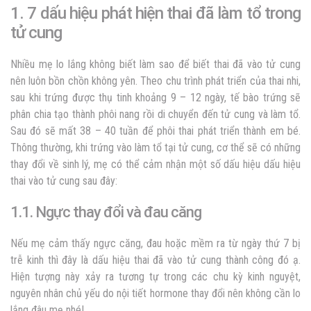
1. 7 dấu hiệu phát hiện thai đã làm tổ trong
tử cung
Nhiều mẹ lo lắng không biết
làm sao để biết thai đã vào tử cung
nên luôn bồn chồn không yên.
Theo chu trình phát triển của thai nhi,
sau khi trứng được thụ tinh khoảng 9 – 12 ngày, tế bào trứng sẽ
phân chia tạo thành phôi nang rồi di chuyển đến tử cung và làm tổ.
Sau đó sẽ mất 38 – 40 tuần để phôi thai phát triển thành em bé.
Thông thường, khi trứng vào làm tổ tại tử cung, cơ thể sẽ có những
thay đổi về sinh lý, mẹ có thể cảm nhận một số dấu hiệu
dấu hiệu
thai vào tử cung
sau đây:
1.1. Ngực thay đổi và đau căng
Nếu mẹ cảm thấy ngực căng, đau hoặc mềm ra từ ngày thứ 7 bị
trễ kinh thì đây là
dấu hiệu thai đã vào tử cung
thành công đó ạ.
Hiện tượng này xảy ra tương tự trong các chu kỳ kinh nguyệt,
nguyên nhân chủ yếu do nội tiết hormone thay đổi nên không cần lo
lắng đâu mẹ nhé!