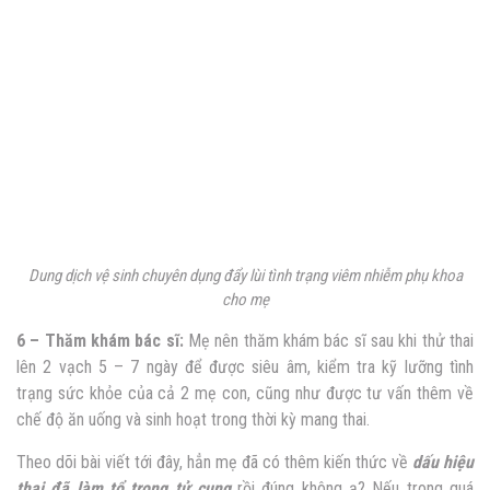
Dung dịch vệ sinh chuyên dụng đẩy lùi tình trạng viêm nhiễm phụ khoa
cho mẹ
6 – Thăm khám bác sĩ:
Mẹ nên thăm khám bác sĩ sau khi thử thai
lên 2 vạch 5 – 7 ngày để được siêu âm, kiểm tra kỹ lưỡng tình
trạng sức khỏe của cả 2 mẹ con, cũng như được tư vấn thêm về
chế độ ăn uống và sinh hoạt trong thời kỳ mang thai.
Theo dõi bài viết tới đây, hẳn mẹ đã có thêm kiến thức về
dấu hiệu
thai đã làm tổ trong tử cung
rồi đúng không ạ? Nếu trong quá