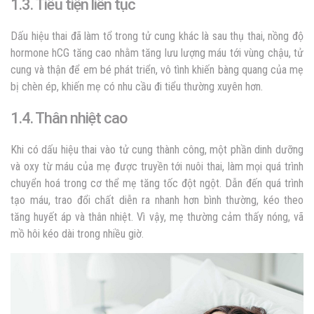
1.3. Tiểu tiện liên tục
Dấu hiệu thai đã làm tổ trong tử cung khác là s
au thụ thai, nồng độ
hormone hCG tăng cao nhằm tăng lưu lượng máu tới vùng chậu, tử
cung và thận để em bé phát triển, vô tình khiến bàng quang của mẹ
bị chèn ép, khiến mẹ có nhu cầu đi tiểu thường xuyên hơn.
1.4. Thân nhiệt cao
Khi có
dấu hiệu thai vào tử cung thành công
, một phần dinh dưỡng
và oxy từ máu của mẹ được truyền tới nuôi thai, làm mọi quá trình
chuyển hoá trong cơ thể mẹ tăng tốc đột ngột. Dẫn đến quá trình
tạo máu, trao đổi chất diễn ra nhanh hơn bình thường, kéo theo
tăng huyết áp và thân nhiệt. Vì vậy, mẹ thường cảm thấy nóng, vã
mồ hôi kéo dài trong nhiều giờ.