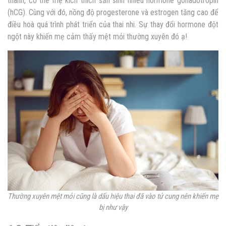
thành, cơ thể mẹ kích thích sản sinh nhiều hormone gonadotropin
(hCG). Cùng với đó, nồng độ progesterone và estrogen tăng cao để
điều hoà quá trình phát triển của thai nhi. Sự thay đổi hormone đột
ngột này khiến mẹ cảm thấy mệt mỏi thường xuyên đó ạ!
Thường xuyên mệt mỏi cũng là dấu hiệu thai đã vào tử cung nên khiến mẹ
bị như vậy