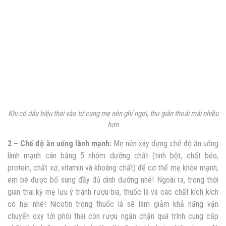
Khi có
dấu hiệu thai vào tử cung mẹ nên
ghỉ ngơi, thư giãn thoải mái nhiều
hơn
2 – Chế độ ăn uống lành mạnh:
Mẹ nên xây dựng chế độ ăn uống
lành mạnh cân bằng 5 nhóm dưỡng chất (tinh bột, chất béo,
protein, chất xơ, vitamin và khoáng chất) để cơ thể mẹ khỏe mạnh,
em bé được bổ sung đầy đủ dinh dưỡng nhé! Ngoài ra, trong thời
gian thai kỳ mẹ lưu ý tránh rượu bia, thuốc lá và các chất kích kích
có hại nhé! Nicotin trong thuốc lá sẽ làm giảm khả năng vận
chuyển oxy tới phôi thai còn rượu ngăn chặn quá trình cung cấp