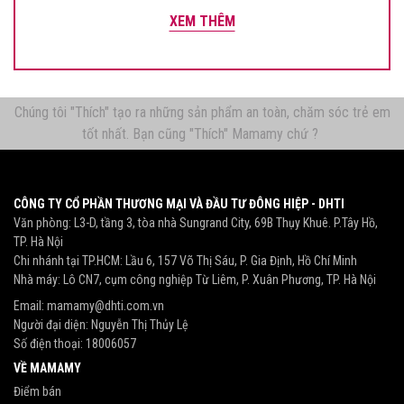
XEM THÊM
Chúng tôi "Thích" tạo ra những sản phẩm an toàn, chăm sóc trẻ em
tốt nhất. Bạn cũng "Thích" Mamamy chứ ?
CÔNG TY CỔ PHẦN THƯƠNG MẠI VÀ ĐẦU TƯ ĐÔNG HIỆP - DHTI
Văn phòng: L3-D, tầng 3, tòa nhà Sungrand City, 69B Thụy Khuê. P.Tây Hồ,
TP. Hà Nội
Chi nhánh tại TP.HCM: Lầu 6, 157 Võ Thị Sáu, P. Gia Định, Hồ Chí Minh
Nhà máy: Lô CN7, cụm công nghiệp Từ Liêm, P. Xuân Phương, TP. Hà Nội
Email:
mamamy@dhti.com.vn
Người đại diện: Nguyễn Thị Thủy Lệ
Số điện thoại:
18006057
VỀ MAMAMY
Điểm bán