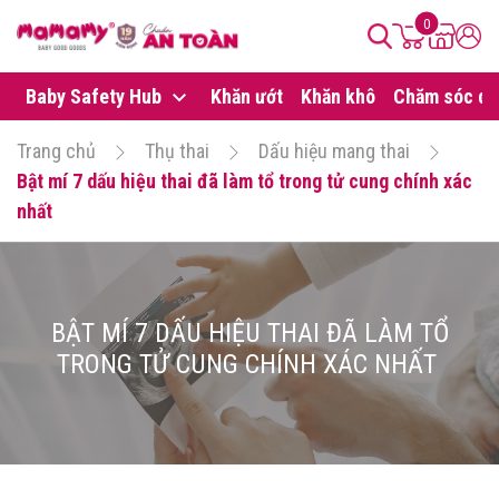
0
Baby Safety Hub
Khăn ướt
Khăn khô
Chăm sóc da
Trang chủ
Thụ thai
Dấu hiệu mang thai
Bật mí 7 dấu hiệu thai đã làm tổ trong tử cung chính xác
nhất
BẬT MÍ 7 DẤU HIỆU THAI ĐÃ LÀM TỔ
TRONG TỬ CUNG CHÍNH XÁC NHẤT