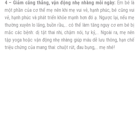
4 – Giảm căng thẳng, vận động nhẹ nhàng mỗi ngày:
Em bé là
một phần của cơ thể mẹ nên khi mẹ vui vẻ, hạnh phúc, bé cũng vui
vẻ, hạnh phúc và phát triển khỏe mạnh hơn đó ạ. Ngược lại, nếu mẹ
thường xuyên lo lắng, buồn rầu,… có thể làm tăng nguy cơ em bé bị
mắc các bệnh: dị tật thai nhi, chậm nói, tự kỷ,… Ngoài ra, mẹ nên
tập yoga hoặc vận động nhẹ nhàng giúp máu dễ lưu thông, hạn chế
triệu chứng của mang thai: chuột rút, đau bụng,… mẹ nhé!