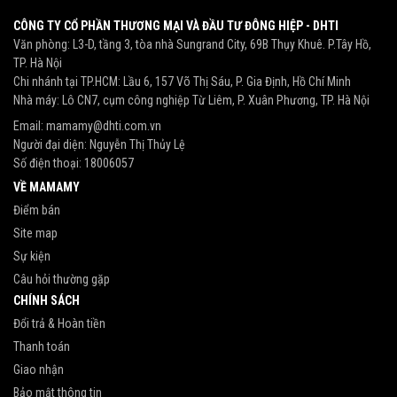
CÔNG TY CỔ PHẦN THƯƠNG MẠI VÀ ĐẦU TƯ ĐÔNG HIỆP - DHTI
Văn phòng: L3-D, tầng 3, tòa nhà Sungrand City, 69B Thụy Khuê. P.Tây Hồ,
TP. Hà Nội
Chi nhánh tại TP.HCM: Lầu 6, 157 Võ Thị Sáu, P. Gia Định, Hồ Chí Minh
Nhà máy: Lô CN7, cụm công nghiệp Từ Liêm, P. Xuân Phương, TP. Hà Nội
Email:
mamamy@dhti.com.vn
Người đại diện: Nguyễn Thị Thủy Lệ
Số điện thoại:
18006057
VỀ MAMAMY
Điểm bán
Site map
Sự kiện
Câu hỏi thường gặp
CHÍNH SÁCH
Đổi trả & Hoàn tiền
Thanh toán
Giao nhận
Bảo mật thông tin