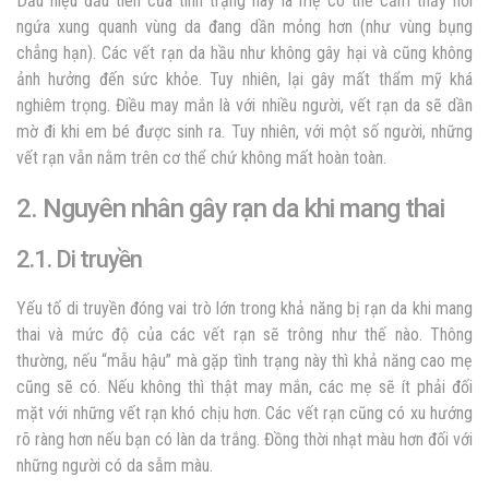
Dấu hiệu đầu tiên của tình trạng này là mẹ có thể cảm thấy hơi
ngứa xung quanh vùng da đang dần mỏng hơn (như vùng bụng
chẳng hạn). Các vết rạn da hầu như không gây hại và cũng không
ảnh hưởng đến sức khỏe. Tuy nhiên, lại gây mất thẩm mỹ khá
nghiêm trọng. Điều may mắn là với nhiều người, vết rạn da sẽ dần
mờ đi khi em bé được sinh ra. Tuy nhiên, với một số người, những
vết rạn vẫn nằm trên cơ thể chứ không mất hoàn toàn.
2. Nguyên nhân gây rạn da khi mang thai
2.1. Di truyền
Yếu tố di truyền đóng vai trò lớn trong khả năng bị rạn da khi mang
thai và mức độ của các vết rạn sẽ trông như thế nào. Thông
thường, nếu “mẫu hậu” mà gặp tình trạng này thì khả năng cao mẹ
cũng sẽ có. Nếu không thì thật may mắn, các mẹ sẽ ít phải đối
mặt với những vết rạn khó chịu hơn. Các vết rạn cũng có xu hướng
rõ ràng hơn nếu bạn có làn da trắng. Đồng thời nhạt màu hơn đối với
những người có da sẫm màu.