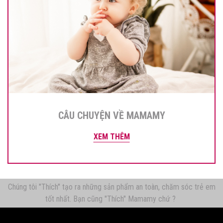
CÂU CHUYỆN VỀ MAMAMY
XEM THÊM
Chúng tôi "Thích" tạo ra những sản phẩm an toàn, chăm sóc trẻ em
tốt nhất. Bạn cũng "Thích" Mamamy chứ ?