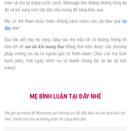
toàn và rửa lại bằng nước sạch. Massage nhẹ nhàng những vùng da
đó và bổ sung một lớp dầu oliu mỏng để tăng hiệu quả.
Mẹ có thể tham khảo thêm những cách chăm sóc da hiệu quả
tại
đây
nhé!
Qua bài viết này, hy vọng rằng các mẹ bầu sẽ có những thông tin
hữu ích về
rạn da khi mang thai
. Đồng thời nắm được các phương
pháp chống rạn da có nguồn gốc từ thiên nhiên. Chúc các mẹ luôn
hạnh phúc, tràn ngập niềm vui và nhanh chóng lấy lại làn da mịn
màng!
MẸ BÌNH LUẬN TẠI ĐÂY NHÉ
Mẹ ghi lại email để Mamamy gửi những ưu đãi đặc biệt và các tips hữu ích
nhé. Email của mẹ sẽ không hiển thị công khai đâu