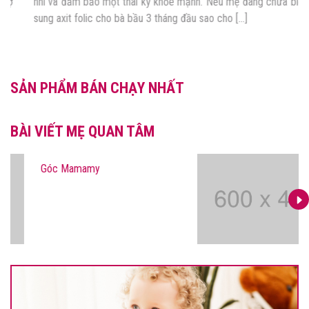
nhi và đảm bảo một thai kỳ khỏe mạnh. Nếu mẹ đang chưa biết Bổ
sung axit folic cho bà bầu 3 tháng đầu sao cho […]
SẢN PHẨM BÁN CHẠY NHẤT
BÀI VIẾT MẸ QUAN TÂM
Góc Mamamy