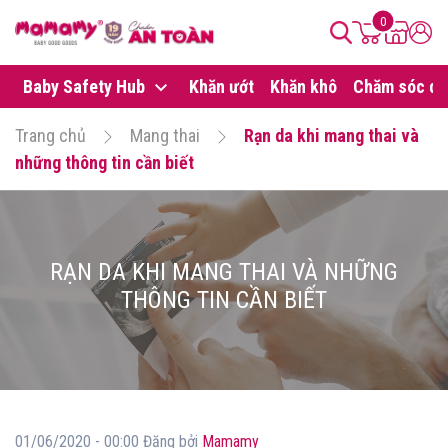
0
Baby Safety Hub
Khăn ướt
Khăn khô
Chăm sóc da
Trang chủ
Mang thai
Rạn da khi mang thai và
những thông tin cần biết
RẠN DA KHI MANG THAI VÀ NHỮNG
THÔNG TIN CẦN BIẾT
01/06/2020 - 00:00 Đăng bởi
Mamamy