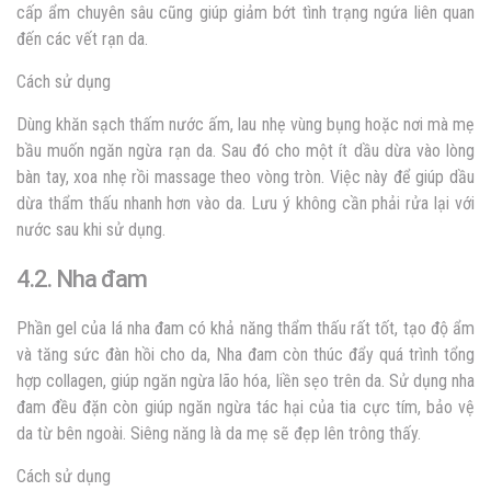
cấp ẩm chuyên sâu cũng giúp giảm bớt tình trạng ngứa liên quan
đến các vết rạn da.
Cách sử dụng
Dùng khăn sạch thấm nước ấm, lau nhẹ vùng bụng hoặc nơi mà mẹ
bầu muốn ngăn ngừa rạn da. Sau đó cho một ít dầu dừa vào lòng
bàn tay, xoa nhẹ rồi massage theo vòng tròn. Việc này để giúp dầu
dừa thẩm thấu nhanh hơn vào da. Lưu ý không cần phải rửa lại với
nước sau khi sử dụng.
4.2. Nha đam
Phần gel của lá nha đam có khả năng thẩm thấu rất tốt, tạo độ ẩm
và tăng sức đàn hồi cho da, Nha đam còn thúc đẩy quá trình tổng
hợp collagen, giúp ngăn ngừa lão hóa, liền sẹo trên da. Sử dụng nha
đam đều đặn còn giúp ngăn ngừa tác hại của tia cực tím, bảo vệ
da từ bên ngoài. Siêng năng là da mẹ sẽ đẹp lên trông thấy.
Cách sử dụng