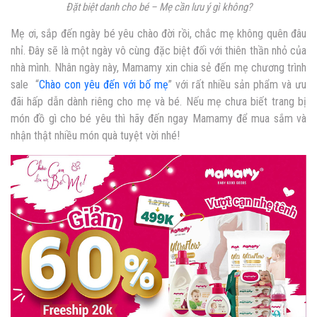
Đặt biệt danh cho bé – Mẹ cần lưu ý gì không?
Mẹ ơi, sắp đến ngày bé yêu chào đời rồi, chắc mẹ không quên đâu
nhỉ. Đây sẽ là một ngày vô cùng đặc biệt đối với thiên thần nhỏ của
nhà mình. Nhân ngày này, Mamamy xin chia sẻ đến mẹ chương trình
sale “
Chào con yêu đến với bố mẹ
” với rất nhiều sản phẩm và ưu
đãi hấp dẫn dành riêng cho mẹ và bé. Nếu mẹ chưa biết trang bị
món đồ gì cho bé yêu thì hãy đến ngay Mamamy để mua sắm và
nhận thật nhiều món quà tuyệt vời nhé!