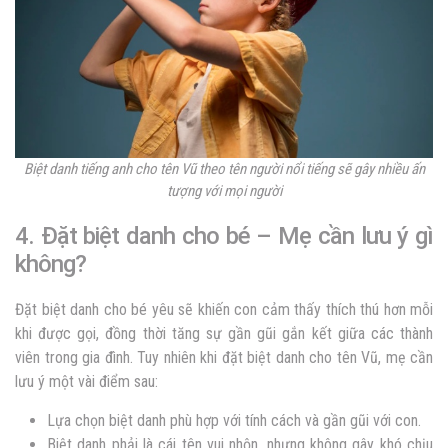
Biệt danh tiếng anh cho tên Vũ theo tên người nổi tiếng sẽ gây nhiều ấn
tượng với mọi người
4. Đặt biệt danh cho bé – Mẹ cần lưu ý gì
không?
Đặt biệt danh cho bé yêu sẽ khiến con cảm thấy thích thú hơn mỗi
khi được gọi, đồng thời tăng sự gần gũi gắn kết giữa các thành
viên trong gia đình. Tuy nhiên khi đặt biệt danh cho tên Vũ, mẹ cần
lưu ý một vài điểm sau:
Lựa chọn biệt danh phù hợp với tính cách và gần gũi với con.
Biệt danh phải là cái tên vui nhộn, nhưng không gây khó chịu