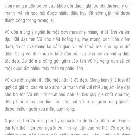
luôn mong muốn bé có sức khỏe dồi dào, nghị lực phi thường, ý chí
mạnh mẽ và học hỏi được nhiều điều hay để sớm gặt hái được
thành công trong tương lai.
Vũ còn mang ý nghĩa là một cơn mưa nhẹ nhàng, mát lành và êm
dịu. Khi đặt tên Vũ cho tiểu hoàng tử, mẹ mong con luôn điềm
đạm, ôn nhu và mang lại cảm giác vui vẻ thoải mái cho người đối
diện. Cùng với đó, mưa là khởi đầu của sự sinh sôi và những điều
tốt đẹp. Do đó mẹ cũng gửi gắm vào tên Vũ hy vọng con sẽ có
một cuộc đời nhiều may mắn và phúc lành.
Vũ có một nghĩa rất đặc biệt nữa là đá đẹp. Mang hàm ý là loại đá
quý có giá trị cao và tạo sức hút mạnh mẽ với nhiều người. Mẹ đặt
cho bé tên Vũ như lời nhắn nhủ con là điều quý giá nhất của mẹ,
đồng thời mong con luôn có sức hút với mọi người xung quanh,
được nhiều người yêu mến, quý trọng.
Ngoài ra, tên Vũ mang một ý nghĩa khác đó là sự phép tắc. Đây là
cái tên thể hiện con người có tính kỷ luật cao và thái độ cực kỳ