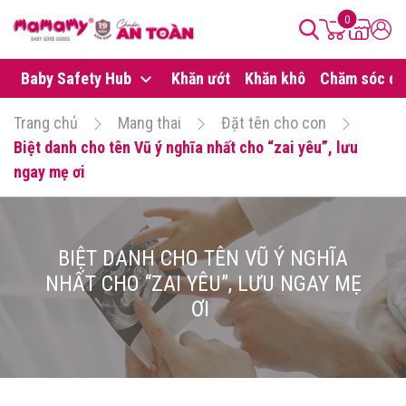
0
Baby Safety Hub
Khăn ướt
Khăn khô
Chăm sóc da
Trang chủ
Mang thai
Đặt tên cho con
Biệt danh cho tên Vũ ý nghĩa nhất cho “zai yêu”, lưu
ngay mẹ ơi
BIỆT DANH CHO TÊN VŨ Ý NGHĨA
NHẤT CHO “ZAI YÊU”, LƯU NGAY MẸ
ƠI