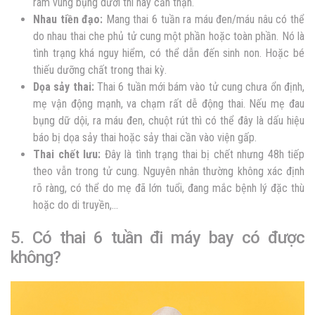
râm vùng bụng dưới thì hãy cẩn thận.
Nhau tiền đạo:
Mang thai 6 tuần ra máu đen/máu nâu có thể
do nhau thai che phủ tử cung một phần hoặc toàn phần. Nó là
tình trạng khá nguy hiểm, có thể dẫn đến sinh non. Hoặc bé
thiếu dưỡng chất trong thai kỳ.
Dọa sảy thai:
Thai 6 tuần mới bám vào tử cung chưa ổn định,
mẹ vận động mạnh, va chạm rất dễ động thai. Nếu mẹ đau
bụng dữ dội, ra máu đen, chuột rút thì có thể đây là dấu hiệu
báo bị dọa sảy thai hoặc sảy thai cần vào viện gấp.
Thai chết lưu:
Đây là tình trạng thai bị chết nhưng 48h tiếp
theo vẫn trong tử cung. Nguyên nhân thường không xác định
rõ ràng, có thể do mẹ đã lớn tuổi, đang mắc bệnh lý đặc thù
hoặc do di truyền,…
5. Có thai 6 tuần đi máy bay có được
không?