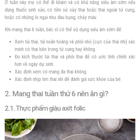
Ở tuần này mẹ có thể đi khám và có khả năng siêu âm sớm nếu
dùng thuốc sinh sản, có tiền sử sảy thai hoặc thai ngoài tử cung,
hoặc có những lo ngại như đau bụng, chảy máu.
Khi mang thai 6 tuần, bác sĩ có thể sử dụng siêu âm sớm để:
Xem túi thai, túi noãn hoàng và phôi nhỏ (cực của thai nhi) xác
minh có thai bên trong tử cung hay không.
Đo kích thước túi thai và phôi thai để có ước tính chính xác
hơn về ngày dự sinh.
Xác định xem có mang đa thai không.
Xác định nhịp tim thai nhi để đánh giá sức khỏe của bé.
2. Mang thai tuần thứ 6 nên ăn gì?
2.1. Thực phẩm giàu axit folic