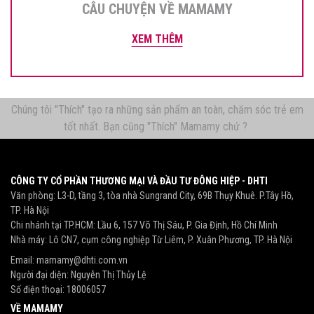
CÂU CHUYỆN VỀ MAMAMY
XEM THÊM
Chúng tôi "Thích" tạo ra những sản phẩm an toàn, chăm sóc trẻ em
tốt nhất. Bạn cũng "Thích" Mamamy chứ ?
CÔNG TY CỔ PHẦN THƯƠNG MẠI VÀ ĐẦU TƯ ĐÔNG HIỆP - DHTI
Văn phòng: L3-D, tầng 3, tòa nhà Sungrand City, 69B Thụy Khuê. P.Tây Hồ,
TP. Hà Nội
Chi nhánh tại TP.HCM: Lầu 6, 157 Võ Thị Sáu, P. Gia Định, Hồ Chí Minh
Nhà máy: Lô CN7, cụm công nghiệp Từ Liêm, P. Xuân Phương, TP. Hà Nội
Email:
mamamy@dhti.com.vn
Người đại diện: Nguyễn Thị Thủy Lệ
Số điện thoại:
18006057
VỀ MAMAMY