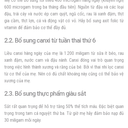
Mẹ có thể bổ sung tối thiểu 400 microgam hàng ngày (khuyến nghị
600 microgam trong ba tháng đầu tiên). Nguồn từ đậu và các loại
đậu, trái cây và nước ép cam quýt, ngũ cốc, rau lá xanh đậm, thịt
gia cầm, thịt lợn, cá và động vật có vỏ. Hãy bổ sung axit folic từ
vitamin để đảm bảo cơ thể đầy đủ.
2.2. Bổ sung canxi từ tuần thai thứ 6
Liều canxi hàng ngày của mẹ là 1.200 miligam từ sữa ít béo, rau
xanh đậm, nước cam và đậu nành. Canxi đóng vai trò quan trọng
trong việc hình thành xương và răng của bé. Bởi vì thai nhi lọc canxi
từ cơ thể của mẹ. Nên có đủ chất khoáng này cũng có thể bảo vệ
xương của mẹ.
2.3. Bổ sung thực phẩm giàu sắt
Sắt rất quan trọng để hỗ trợ tăng 50% thể tích máu. Đặc biệt quan
trọng trong tam cá nguyệt thứ ba. Từ giờ mẹ hãy đảm bảo nạp đủ
30 miligam mỗi ngày.