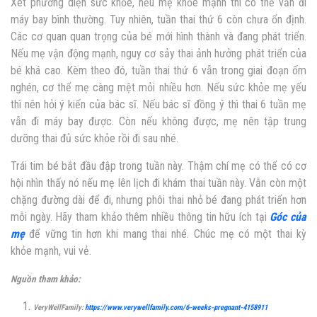
Xét phương diện sức khỏe, nếu mẹ khỏe mạnh thì có thể vẫn đi
máy bay bình thường. Tuy nhiên, tuần thai thứ 6 còn chưa ổn định.
Các cơ quan quan trọng của bé mới hình thành và đang phát triển.
Nếu mẹ vận động mạnh, nguy cơ sảy thai ảnh hưởng phát triển của
bé khá cao. Kèm theo đó, tuần thai thứ 6 vẫn trong giai đoạn ốm
nghén, cơ thể mẹ càng mệt mỏi nhiều hơn. Nếu sức khỏe mẹ yếu
thì nên hỏi ý kiến của bác sĩ. Nếu bác sĩ đồng ý thì thai 6 tuần mẹ
vẫn đi máy bay được. Còn nếu không được, mẹ nên tập trung
dưỡng thai đủ sức khỏe rồi đi sau nhé.
Trái tim bé bắt đầu đập trong tuần này. Thậm chí mẹ có thể có cơ
hội nhìn thấy nó nếu mẹ lên lịch đi khám thai tuần này. Vẫn còn một
chặng đường dài để đi, nhưng phôi thai nhỏ bé đang phát triển hơn
mỗi ngày. Hãy tham khảo thêm nhiều thông tin hữu ích tại
Góc của
mẹ
để vững tin hơn khi mang thai nhé. Chúc mẹ có một thai kỳ
khỏe mạnh, vui vẻ.
Nguồn tham khảo:
VeryWellFamily:
https://www.verywellfamily.com/6-weeks-pregnant-4158911