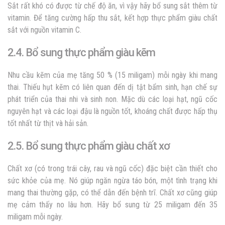
Sắt rất khó có được từ chế độ ăn, vì vậy hãy bổ sung sắt thêm từ
vitamin. Để tăng cường hấp thu sắt, kết hợp thực phẩm giàu chất
sắt với nguồn vitamin C.
2.4. Bổ sung thực phẩm giàu kẽm
Nhu cầu kẽm của mẹ tăng 50 % (15 miligam) mỗi ngày khi mang
thai. Thiếu hụt kẽm có liên quan đến dị tật bẩm sinh, hạn chế sự
phát triển của thai nhi và sinh non. Mặc dù các loại hạt, ngũ cốc
nguyên hạt và các loại đậu là nguồn tốt, khoáng chất được hấp thụ
tốt nhất từ ​​thịt và hải sản.
2.5. Bổ sung thực phẩm giàu chất xơ
Chất xơ (có trong trái cây, rau và ngũ cốc) đặc biệt cần thiết cho
sức khỏe của mẹ. Nó giúp ngăn ngừa táo bón, một tình trạng khi
mang thai thường gặp, có thể dẫn đến bệnh trĩ. Chất xơ cũng giúp
mẹ cảm thấy no lâu hơn. Hãy bổ sung từ 25 miligam đến 35
miligam mỗi ngày.