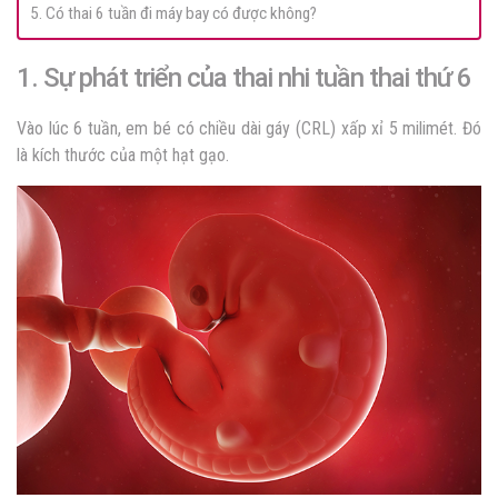
5. Có thai 6 tuần đi máy bay có được không?
1. Sự phát triển của thai nhi tuần thai thứ 6
Vào lúc 6 tuần, em bé có chiều dài gáy (CRL) xấp xỉ 5 milimét. Đó
là kích thước của một hạt gạo.