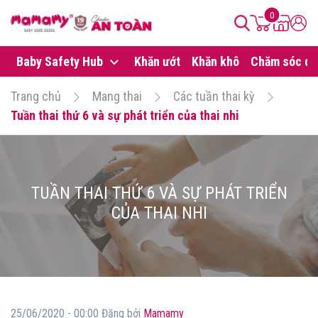
0
Baby Safety Hub
Khăn ướt
Khăn khô
Chăm sóc da
Trang chủ
Mang thai
Các tuần thai kỳ
Tuần thai thứ 6 và sự phát triển của thai nhi
TUẦN THAI THỨ 6 VÀ SỰ PHÁT TRIỂN
CỦA THAI NHI
25/06/2020 - 00:00 Đăng bởi
Mamamy