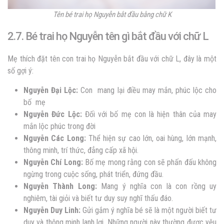
Tên bé trai họ Nguyễn bắt đầu bằng chữ K
2.7. Bé trai họ Nguyễn tên gì bắt đầu với chữ L
Mẹ thích đặt tên con trai họ Nguyễn bắt đầu với chữ L, đây là một
số gợi ý:
Nguyễn
Đại Lộc:
Con mang lại điều may mắn, phúc lộc cho
bố mẹ
Nguyễn
Đức Lộc:
Đối với bố mẹ con là hiện thân của may
mắn lộc phúc trong đời
Nguyễn
Các Long:
Thể hiện sự cao lớn, oai hùng, lớn mạnh,
thông minh, trí thức, đẳng cấp xã hội.
Nguyễn
Chí Long:
Bố mẹ mong rằng con sẽ phấn đấu không
ngừng trong cuộc sống, phát triển, đứng đầu.
Nguyễn
Thành Long:
Mang ý nghĩa con là con rồng uy
nghiêm, tài giỏi và biết tư duy suy nghĩ thấu đáo.
Nguyễn
Duy Linh:
Gửi gắm ý nghĩa bé sẽ là một người biết tư
duy và thông minh lanh lợi. Những người này thường được yêu