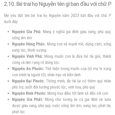
2.10. Bé trai họ Nguyễn tên gì ban đầu với chữ P
Mẹ yêu đặt tên bé trai họ Nguyễn
năm 2023
bắt đầu với chữ P
dưới đây:
Nguyễn
Gia Phú:
Mang ý nghĩa gia đình giàu sang, phú quý,
sống ấm êm
Nguyễn
Hùng Phúc:
Mong con sẽ mạnh mẽ, dũng cảm, sống
sung túc, thịnh vượng.
Nguyễn
Vinh Phú:
Mong muốn con là đứa bé tài giỏi, thành
công và làm rạng rỡ dòng tộc
Nguyễn
An Phước:
Thể hiện mong muốn của bố mẹ hi vọng
con mình là người tốt, nhân hậu và hiền lành
Nguyễn
Đại Phước:
Thông minh, đa tài lại có thêm quý nhân
phù trợ, suốt đời hưởng phước lộc, vinh hoa, phú quý
Nguyễn
Đình Phước:
Mong mọi điều tốt lành sẽ đến với con
Nguyễn
Gia Phát:
Mong cho tương lai cả gia đình sẽ luôn
được giàu sang, phú quý, cuộc sống ấm êm, sung túc, phát tài,
phát lộc