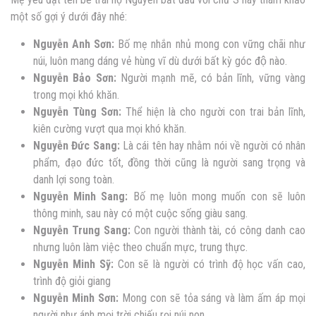
một số
gợi
ý dưới đây nhé:
Nguyễn Anh Sơn:
Bố mẹ nhắn nhủ mong con vững chãi như
núi, luôn mang dáng vẻ hùng vĩ dù dưới bất kỳ góc độ nào.
Nguyễn
Bảo Sơn:
Người mạnh mẽ, có bản lĩnh, vững vàng
trong mọi khó khăn.
Nguyễn
Tùng Sơn:
Thể hiện là cho người con trai bản lĩnh,
kiên cường vượt qua mọi khó khăn.
Nguyễn
Đức Sang:
Là cái tên hay nhằm nói về người có nhân
phẩm, đạo đức tốt, đồng thời cũng là người sang trọng và
danh lợi song toàn.
Nguyễn
Minh Sang:
Bố mẹ luôn mong muốn con sẽ luôn
thông minh, sau này có một cuộc sống giàu sang.
Nguyễn
Trung Sang:
Con người thành tài, có công danh cao
nhưng luôn làm việc theo chuẩn mực, trung thực.
Nguyễn
Minh Sỹ:
Con sẽ là người có trình độ học vấn cao,
trình độ giỏi giang
Nguyễn
Minh Sơn:
Mong con sẽ tỏa sáng và làm ấm áp mọi
người như ánh mọi trời chiếu rọi núi non.