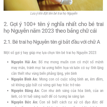
Lưu ý khi đặt tên bé trai họ Nguyễn
2. Gợi ý 100+ tên ý nghĩa nhất cho bé trai
họ Nguyễn năm 2023 theo bảng chữ cái
2.1. Bé trai họ Nguyễn tên gì bắt đầu với chữ A
Một số gợi ý hay giúp mẹ lựa chọn tên bé trai họ Nguyễn 2023:
Nguyễn
Hải An:
Bố mẹ mong muốn con có một số mệnh
may mắn, tránh mọi tai ương hiểm họa và luôn có sự tĩnh lặng
cần thiết như vùng biển phẳng lặng, yên bình
Nguyễn
Bình An:
Mong con có cuộc sống bình an, êm đềm,
sẽ không gặp bất cứ sóng gió hay trắc trở nào
Nguyễn
Đăng An:
Con như ánh sáng của hòa bình, của an
lành, có trí tuệ sáng suốt để có tương lai sáng lạn
Nguyễn
Đức An:
Con sẽ biết cách cư xử có đạo đức để