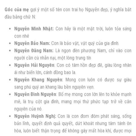
Góc của mẹ
gợi ý một số
tên con trai họ Nguyễn đẹp, ý nghĩa bắt
đầu bằng chữ N:
Nguyễn
Minh Nhật:
Con hãy là một mặt trời, luôn tỏa sáng
con nhé
Nguyễn
Bảo Nam:
Con là bảo vật, vật quý của gia đình.
Nguyễn
Đăng Nam:
Là ngọn đèn phương Nam, chỉ vào con
người cần cù nhẫn nại, một lòng trung tín
Nguyễn
Hải Nguyên
: Con có tâm hồn đẹp đẽ, giàu lòng nhân
ái như biển lớn, cánh đồng bao la.
Nguyễn
Khang Nguyên
: Mong con luôn có được sự giàu
sang phú quý an khang lâu bền nguyên vẹn.
Nguyễn
Ðình Nguyên
: Bố mẹ mong con lớn lên to khỏe mạnh
mẽ, là trụ cột gia đình, mang mọi thứ phức tạp trở về căn
nguyên của nó.
Nguyễn
Huỳnh Nghị:
Con là con đom đóm phát sáng, sống
bản lĩnh, quyết định quả quyết, dứt khoát nhưng tâm tánh ôn
hòa, luôn biết thận trọng để không gây mất hòa khí, được mọi