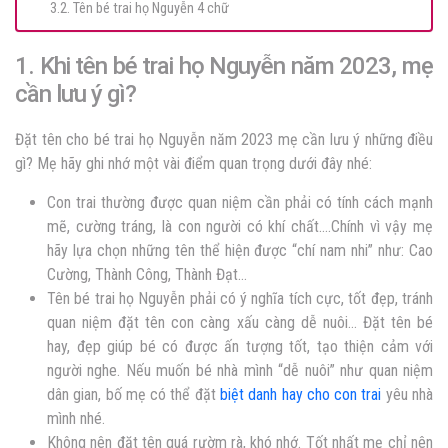
3.2. Tên bé trai họ Nguyễn 4 chữ
1. Khi tên bé trai họ Nguyễn năm 2023, mẹ
cần lưu ý gì?
Đặt tên cho bé trai họ Nguyễn năm 2023 mẹ cần lưu ý những điều
gì? Mẹ hãy ghi nhớ một vài điểm quan trọng dưới đây nhé:
Con trai thường được quan niệm cần phải có tính cách mạnh
mẽ, cường tráng, là con người có khí chất….Chính vì vậy mẹ
hãy lựa chọn những tên thể hiện được “chí nam nhi” như: Cao
Cường, Thành Công, Thành Đạt…
Tên bé trai họ Nguyễn phải có ý nghĩa tích cực, tốt đẹp, tránh
quan niệm đặt tên con càng xấu càng dễ nuôi… Đặt tên bé
hay, đẹp
giúp bé có được ấn tượng tốt, tạo thiện cảm với
người nghe. Nếu muốn bé nhà mình “dễ nuôi” như quan niệm
dân gian, bố mẹ có thể đặt
biệt danh hay cho con trai
yêu nhà
mình nhé.
Không nên đặt tên quá rườm rà, khó nhớ. T
ốt nhất mẹ chỉ nên