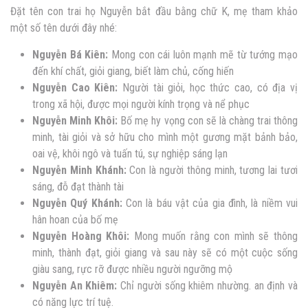
Đặt
tên con trai họ Nguyễn bắt đầu bằng chữ K, mẹ tham khảo
một số tên dưới đây nhé:
Nguyễn Bá Kiên:
Mong con cái luôn mạnh mẽ từ tướng mạo
đến khí chất, giỏi giang, biết làm chủ, cống hiến
Nguyễn Cao Kiên:
Người tài giỏi, học thức cao, có địa vị
trong xã hội, được mọi người kính trọng và nể phục
Nguyễn
Minh Khôi:
Bố mẹ hy vọng con sẽ là chàng trai thông
minh, tài giỏi và sở hữu cho mình một gương mặt bảnh bảo,
oai vệ, khôi ngô và tuấn tú, sự nghiệp sáng lạn
Nguyễn
Minh Khánh:
Con là người thông minh, tương lai tươi
sáng, đỗ đạt thành tài
Nguyễn
Quý Khánh:
Con là báu vật của gia đình, là niềm vui
hân hoan của bố mẹ
Nguyễn
Hoàng Khôi:
Mong muốn rằng con mình sẽ thông
minh, thành đạt, giỏi giang và sau này sẽ có một cuộc sống
giàu sang, rực rỡ được nhiều người ngưỡng mộ
Nguyễn
An Khiêm:
Chỉ người sống khiêm nhường. an định và
có năng lực trí tuệ.