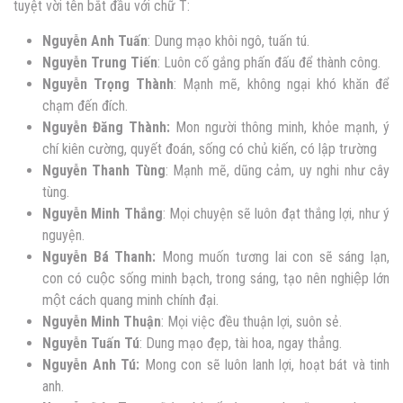
tuyệt vời tên bắt đầu với chữ T:
Nguyễn Anh Tuấn
: Dung mạo khôi ngô, tuấn tú.
Nguyễn Trung Tiến
: Luôn cố gắng phấn đấu để thành công.
Nguyễn Trọng Thành
: Mạnh mẽ, không ngại khó khăn để
chạm đến đích.
Nguyễn Đăng Thành:
Mon người thông minh, khỏe mạnh, ý
chí kiên cường, quyết đoán, sống có chủ kiến, có lập trường
Nguyễn Thanh Tùng
: Mạnh mẽ, dũng cảm, uy nghi như cây
tùng.
Nguyễn Minh Thắng
: Mọi chuyện sẽ luôn đạt thắng lợi, như ý
nguyện.
Nguyễn Bá Thanh:
Mong muốn tương lai con sẽ sáng lạn,
con có cuộc sống minh bạch, trong sáng, tạo nên nghiệp lớn
một cách quang minh chính đại
.
Nguyễn Minh Thuận
: Mọi việc đều thuận lợi, suôn sẻ.
Nguyễn Tuấn Tú
: Dung mạo đẹp, tài hoa, ngay thẳng.
Nguyễn Anh Tú:
Mong con sẽ luôn lanh lợi, hoạt bát và tinh
anh.