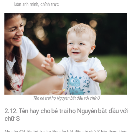
luôn anh minh, chính trực
Tên bé trai họ Nguyễn bắt đầu với chữ Q
2.12. Tên hay cho bé trai họ Nguyễn bắt đầu với
chữ S
Mẹ yêu đặt tên bé trai họ Nguyễn bắt đầu với chữ S hãy tham khảo