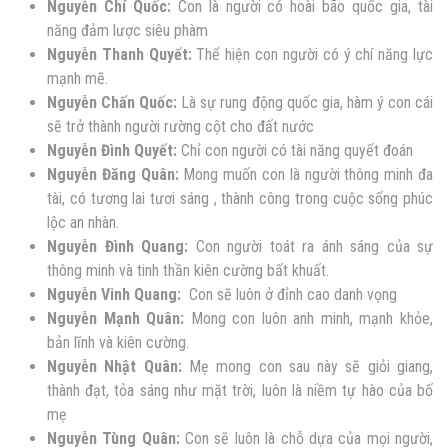
Nguyễn
Chí Quốc:
Con là người có hoài bão quốc gia, tài
năng đảm lược siêu phàm
Nguyễn
Thanh Quyết:
Thể hiện con người có ý chí năng lực
mạnh mẽ.
Nguyễn
Chấn Quốc:
Là sự rung động quốc gia, hàm ý con cái
sẽ trở thành người rường cột cho đất nước
Nguyễn
Đình Quyết:
Chỉ con người có tài năng quyết đoán
Nguyễn Đăng Quân:
Mong muốn con là người thông minh đa
tài, có tương lai tươi sáng , thành công trong cuộc sống phúc
lộc an nhàn.
Nguyễn
Đình Quang:
Con người toát ra ánh sáng của sự
thông minh và tinh thần kiên cường bất khuất.
Nguyễn
Vinh Quang:
Con sẽ luôn ở đỉnh cao danh vọng
Nguyễn
Mạnh Quân:
Mong con luôn anh minh, mạnh khỏe,
bản lĩnh và kiên cường.
Nguyễn
Nhật Quân:
Mẹ mong con sau này sẽ giỏi giang,
thành đạt, tỏa sáng như mặt trời, luôn là niềm tự hào của bố
mẹ
Nguyễn
Tùng Quân:
Con sẽ luôn là chỗ dựa của mọi người,