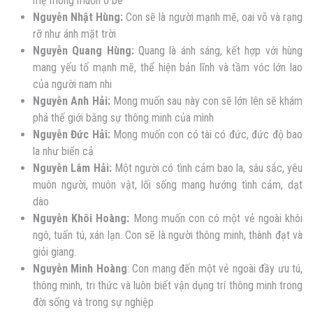
mẹ mong muốn ở bé
Nguyễn
Nhật Hùng:
Con sẽ là người mạnh mẽ, oai võ và rạng
rỡ như ánh mặt trời
Nguyễn
Quang Hùng:
Quang là ánh sáng, kết hợp với hùng
mang yếu tố mạnh mẽ, thể hiện bản lĩnh và tầm vóc lớn lao
của người nam nhi
Nguyễn
Anh Hải:
Mong muốn sau này con sẽ lớn lên sẽ khám
phá thế giới bằng sự thông minh của mình
Nguyễn
Đức Hải:
Mong muốn con có tài có đức, đức độ bao
la như biển cả
Nguyễn
Lâm Hải:
Một người có tình cảm bao la, sâu sắc, yêu
muôn người, muôn vật, lối sống mang hướng tình cảm, dạt
dào
Nguyễn
Khôi Hoàng:
Mong muốn con có một vẻ ngoài khôi
ngô, tuấn tú, xán lạn. Con sẽ là người thông minh, thành đạt và
giỏi giang.
Nguyễn
Minh Hoàng
: Con mang đến một vẻ ngoài đầy ưu tú,
thông minh, tri thức và luôn biết vận dụng trí thông minh trong
đời sống và trong sự nghiệp