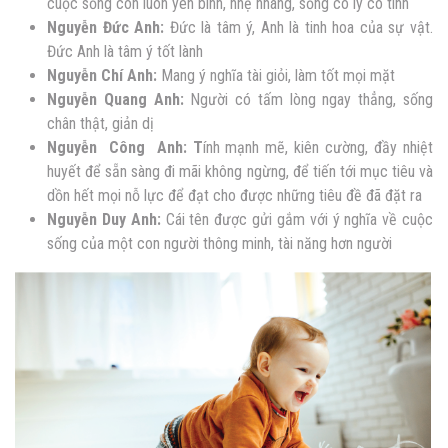
cuộc sống con luôn yên bình, nhẹ nhàng, sống có lý có tình
Nguyễn
Đức Anh:
Đức là tâm ý, Anh là tinh hoa của sự vật.
Đức Anh là tâm ý tốt lành
Nguyễn
Chí Anh:
Mang ý nghĩa tài giỏi, làm tốt mọi mặt
Nguyễn
Quang Anh:
Người có tấm lòng ngay thẳng, sống
chân thật, giản dị
Nguyễn
Công Anh: T
ính mạnh mẽ, kiên cường, đầy nhiệt
huyết để sẵn sàng đi mãi không ngừng, để tiến tới mục tiêu và
dồn hết mọi nỗ lực để đạt cho được những tiêu đề đã đặt ra
Nguyễn
Duy Anh:
Cái tên được gửi gắm với ý nghĩa về cuộc
sống của một con người thông minh, tài năng hơn người