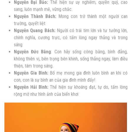
Nguyễn Đại Bảo:
Thể hiện sự uy nghiêm, quyền quý, cao
sang, luôn mạnh mẽ, vững chắc.
Nguyễn
Thành Bách:
Mong con trở thành một người can
trường, quyết liệt
Nguyễn
Quang Bách:
Người có trái tim lớn và tư tưởng lớn,
chính nghĩa, cương trực, có tấm lòng ngay thẳng và trong
sáng
Nguyễn
Đức Bằng
: Con hãy sống công bằng, bình đẳng,
không thiên vị, bên trọng bên khinh, sống thẳng ngay, làm điều
thiện, tâm trong sáng.
Nguyễn
Gia Bình:
Bố mẹ mong gia đình luôn bình an khi có
con, con là sự bình an của gia đình mình đấy!
Nguyễn
Hải Bình:
Thể hiện sự khoáng đạt, tự do, tấm lòng
rộng mở như hình ảnh của biển khơi