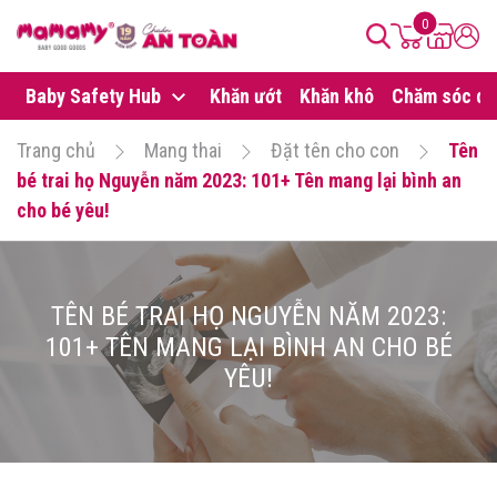
0
Baby Safety Hub
Khăn ướt
Khăn khô
Chăm sóc da
Trang chủ
Mang thai
Đặt tên cho con
Tên
bé trai họ Nguyễn năm 2023: 101+ Tên mang lại bình an
cho bé yêu!
TÊN BÉ TRAI HỌ NGUYỄN NĂM 2023:
101+ TÊN MANG LẠI BÌNH AN CHO BÉ
YÊU!