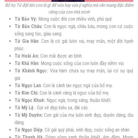
Bố họ Từ đặt tên con là gì để vừa hay vừa ý nghĩa mà vẫn mang đặc điểm
riêng của con nhà mình
Từ Bảo Vy:
Mong cuộc đời con nhiều vinh, phú quý.
Từ Bảo Châu
: Con là ngọc ngà, châu báu, mong con có cuộc
sống sung túc, giàu sang.
Từ Gia Hân
: Con là cô gái luôn vui, may mắn, một đời hạnh
phúc.
Từ Hoài An:
Con mãi được an bình.
Từ Khả Hân
: Mong cuộc sống của con luôn đầy niềm vui.
Từ Khánh Ngọ
c: Vừa hàm chứa sự may mắn, lại có sự quý
giá.
Từ Ngọc Lan
: Con là cành lan ngọc ngà của bố mẹ.
Từ Kim Chi:
Con là cành vàng lá ngọc của bố mẹ.
Từ Ngọc Khuê:
Ngọc ngà, trong sáng, thuần khiết.
Từ Mỹ Lệ
: Gợi vẻ đẹp kiêu sa, đài các.
Từ Mỹ Duyên:
Con gái của mẹ luôn xinh đẹp, duyên dáng, dịu
dàng.
Từ Ngọc Diệp
: Cô gái quý phái, xinh đẹp, cuộc sống an nhàn.
Từ Thanh Hà
: Dòng sông xanh thuần khiết, êm đềm. Mong