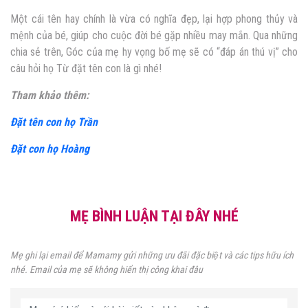
Một cái tên hay chính là vừa có nghĩa đẹp, lại hợp phong thủy và
mệnh của bé, giúp cho cuộc đời bé gặp nhiều may mắn. Qua những
chia sẻ trên, Góc của mẹ hy vọng bố mẹ sẽ có “đáp án thú vị” cho
câu hỏi họ Từ đặt tên con là gì nhé!
Tham khảo thêm:
Đặt tên con họ Trần
Đặt con họ Hoàng
MẸ BÌNH LUẬN TẠI ĐÂY NHÉ
Mẹ ghi lại email để Mamamy gửi những ưu đãi đặc biệt và các tips hữu ích
nhé. Email của mẹ sẽ không hiển thị công khai đâu