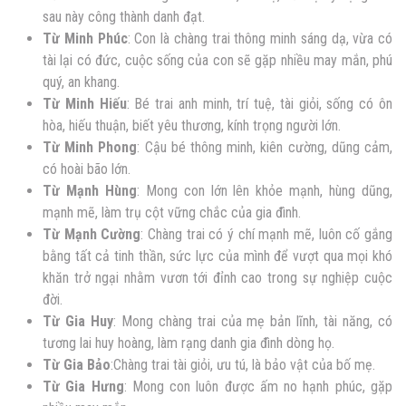
sau này công thành danh đạt.
Từ Minh Phúc
:
Con là chàng trai thông minh sáng dạ, vừa có
tài lại có đức, cuộc sống của con sẽ gặp nhiều may mắn, phú
quý, an khang.
Từ Minh Hiếu
: Bé trai anh minh, trí tuệ, tài giỏi, sống có ôn
hòa, hiếu thuận, biết yêu thương, kính trọng người lớn.
Từ Minh Phong
: Cậu bé thông minh, kiên cường, dũng cảm,
có hoài bão lớn.
Từ Mạnh Hùng
: Mong con lớn lên khỏe mạnh, hùng dũng,
mạnh mẽ, làm trụ cột vững chắc của gia đình.
Từ Mạnh Cường
: Chàng trai có ý chí mạnh mẽ, luôn
cố gắng
bằng tất cả tinh thần, sức lực của mình để vượt qua mọi khó
khăn trở ngại nhằm vươn tới đỉnh cao trong sự nghiệp cuộc
đời.
Từ Gia Huy
: Mong chàng trai của mẹ bản lĩnh, tài năng, có
tương lai huy hoàng, làm rạng danh gia đình dòng họ.
Từ Gia Bảo
:Chàng trai tài giỏi, ưu tú, là bảo vật của bố mẹ.
Từ Gia Hưng
: Mong con luôn được ấm no hạnh phúc, gặp