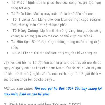
Từ Phúc Thịnh
: Con là phúc đức của dòng họ, gia tộc ngày
càng tốt đẹp.
Từ Phúc Lâm
: Mọi sự may mắn, tốt lành sẽ đến bên con.
Từ Trường An:
Mong cho con luôn có một cuộc sống an
lành, và may mắn đức độ và hạnh phúc.
Từ Hùng Cường
: Mạnh mẽ và vững vàng trong cuộc sống
không sợ những gian khó mà con có thể vượt qua tất cả.
Từ Hữu Đạt:
Bé sẽ đạt được những mong muốn trong cuộc
sống.
Từ Chí Thanh:
Cái tên thể hiện có ý chí, bền bỉ và sáng lạn.
Vậy với câu hỏi họ Từ đặt tên con là gì cho bé trai, bố mẹ đã có
ngay 50 gợi ý đặt tên hay cho năm Nhâm dần rồi đó ạ. Mai này khi
bé lớn, bé tò mò ý nghĩa về tên của mình, mẹ có thể giải thích vì
sao bố mẹ chọn tên đó cho bé yêu.
Mời mẹ xem thêm:
Tên con gái họ Bùi: 101+ Tên hay mang lại
may mắn, bình an cho bé yêu!