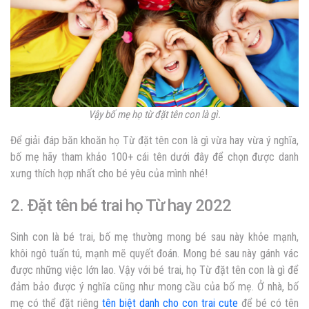
Vậy bố mẹ họ từ đặt tên con là gì.
Để giải đáp băn khoăn họ Từ đặt tên con là gì vừa hay vừa ý nghĩa,
bố mẹ hãy tham khảo 100+ cái tên dưới đây để chọn được danh
xưng thích hợp nhất cho bé yêu của mình nhé!
2. Đặt tên bé trai họ Từ hay 2022
Sinh con là bé trai, bố mẹ thường mong bé sau này khỏe mạnh,
khôi ngô tuấn tú, mạnh mẽ quyết đoán. Mong bé sau này gánh vác
được những việc lớn lao. Vậy với bé trai, họ Từ đặt tên con là gì để
đảm bảo được ý nghĩa cũng như mong cầu của bố mẹ. Ở nhà, bố
mẹ có thể đặt riêng
tên biệt danh cho con trai cute
để bé có tên