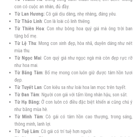
con có cuộc an nhàn, đủ đầy.
Từ Lan Hương:
Cô gái dịu dàng, nhẹ nhàng, đáng yêu.
Từ Thảo Linh
: Con là loài cỏ linh thiêng.
Từ Thiên Hoa
: Con như bông hoa quý giá mà ông trời ban
tặng bố mẹ.
Từ Lệ Thu
: Mong con xinh đẹp, hòa nhã, duyên dáng như nét
mùa thu.
Từ Ngọc Mai
: Con quý giá như ngọc ngà mà còn đẹp rực rỡ
như hoa mai.
Từ Băng Tâm
: Bố mẹ mong con luôn giữ được tâm hồn tươi
đẹp.
Từ Tuyết Lan
: Con kiêu sa như loài hoa lan mọc trên tuyết.
Từ Đan Tâm
: Người con gái với tấm lòng nhân hậu, son sắt.
Từ Hạ Băng:
Ở con luôn có điều đặc biệt khiến ai cũng chú ý
như băng mùa hè.
Từ Minh Tâm
: Cô gái có tâm hồn cao thượng, trong sáng,
thông minh, lanh lợi.
Từ Tuệ Lâm
: Cô gái có trí tuệ hơn người