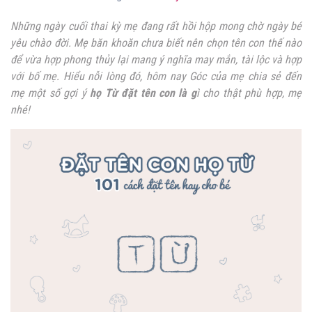
Những ngày cuối thai kỳ mẹ đang rất hồi hộp mong chờ ngày bé
yêu chào đời. Mẹ băn khoăn chưa biết nên chọn tên con thế nào
để vừa hợp phong thủy lại mang ý nghĩa may mắn, tài lộc và hợp
với bố mẹ. Hiểu nỗi lòng đó, hôm nay Góc của mẹ chia sẻ đến
mẹ một số gợi ý
họ Từ đặt tên con là g
ì cho thật phù hợp, mẹ
nhé!