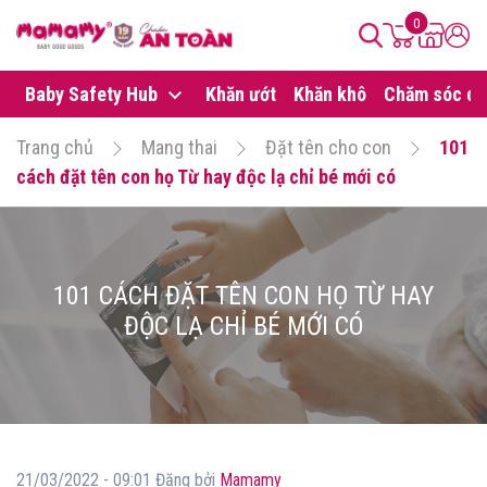
0
Baby Safety Hub
Khăn ướt
Khăn khô
Chăm sóc da
Trang chủ
Mang thai
Đặt tên cho con
101
cách đặt tên con họ Từ hay độc lạ chỉ bé mới có
101 CÁCH ĐẶT TÊN CON HỌ TỪ HAY
ĐỘC LẠ CHỈ BÉ MỚI CÓ
21/03/2022 - 09:01 Đăng bởi
Mamamy