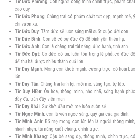
Từ Đức Phương
: Con người công minh chính trực, phẩm chất
cao quý.
Từ Đức Phong
: Chàng trai có phẩm chất tốt đẹp, mạnh mẽ, ý
chí vươn xa.
Từ Đức Duy
: Tâm đức sẽ luôn sáng mãi suốt cuộc đời con.
Từ Ðức Bình:
Con sẽ có sự đức độ để bình yên thiên hạ.
Từ Đức Anh:
Con là chàng trai tài năng, đức hạnh, tinh anh.
Từ Đức Đạt:
Có đức có tài, luôn tôn trọng lẽ phải,có đức độ
để thu hái được nhiều thành quả lớn.
Từ Duy Mạnh
: Mong con khoẻ mạnh, cương trực, có hoài bão
lớn.
Từ Duy Tân
: Chàng trai lanh lợi, mới mẻ, sáng tạo, tự lập.
Từ Duy Hiền
: Ôn hòa, thông minh, nho nhã, sống hạnh phúc
đầy đủ, tràn đầy viên mãn.
Từ Duy Khải
: Sự khởi đầu mới mẻ luôn suôn sẻ.
Từ Ngọc Minh
: con là viên ngọc sáng, quý giá của gia đình.
Từ Minh Anh
: Bố mẹ mong con lớn lên là người thông minh,
nhanh nhẹn, tài năng xuất chúng, chính trực.
Từ Minh Khang
: Cậu bé sáng dạ, thông minh, chính trực, có