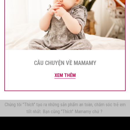
CÂU CHUYỆN VỀ MAMAMY
XEM THÊM
Chúng tôi "Thích" tạo ra những sản phẩm an toàn, chăm sóc trẻ em
tốt nhất. Bạn cũng "Thích" Mamamy chứ ?