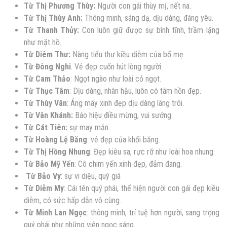
Từ Thị Phương Thùy:
Người con gái thùy mị, nết na.
Từ Thị Thùy Anh:
Thông minh, sáng dạ, dịu dàng, đáng yêu.
Từ Thanh Thủy:
Con luôn giữ được sự bình tĩnh, trầm lặng
như mặt hồ.
Từ Diêm Thư:
Nàng tiểu thư kiều diễm của bố mẹ.
Từ Đông Nghi
. Vẻ đẹp cuốn hút lòng người.
Từ Cam Thảo
: Ngọt ngào như loài cỏ ngọt.
Từ Thục Tâm
: Dịu dàng, nhân hậu, luôn có tâm hồn đẹp.
Từ Thùy Vân
: Áng mây xinh đẹp dịu dàng lãng trôi.
Từ Vân Khánh:
Báo hiệu điều mừng, vui sướng.
Từ Cát Tiên:
sự may mắn.
Từ Hoàng Lệ Băng
: vẻ đẹp của khối băng.
Từ Thị Hồng Nhung
: Đẹp kiêu sa, rực rỡ như loài hoa nhung.
Từ Bảo Mỹ Yến
: Cô chim yến xinh đẹp, đảm đang.
Từ Bảo Vy
: sự vi diệu, quý giá
Từ Diễm My
: Cái tên quý phái, thể hiện người con gái đẹp kiều
diễm, có sức hấp dẫn vô cùng.
Từ Minh Lan Ngọc
: thông minh, trí tuệ hơn người, sang trọng
quý phái như những viên ngọc sáng.