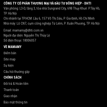
CÔNG TY CỔ PHẦN THƯƠNG MẠI VÀ ĐẦU TƯ ĐÔNG HIỆP - DHTI
Văn phòng: L3-D, tầng 3, tòa nhà Sungrand City, 69B Thụy Khuê. P.Tây Hồ,
TP. Hà Nội
Chi nhánh tại TP.HCM: Lầu 6, 157 Võ Thị Sáu, P. Gia Định, Hồ Chí Minh
Nhà máy: Lô CN7, cụm công nghiệp Từ Liêm, P. Xuân Phương, TP. Hà Nội
Email:
mamamy@dhti.com.vn
Người đại diện: Nguyễn Thị Thủy Lệ
Số điện thoại:
18006057
VỀ MAMAMY
Điểm bán
Site map
Sự kiện
Câu hỏi thường gặp
CHÍNH SÁCH
Đổi trả & Hoàn tiền
Thanh toán
Giao nhận
Bảo mật thông tin