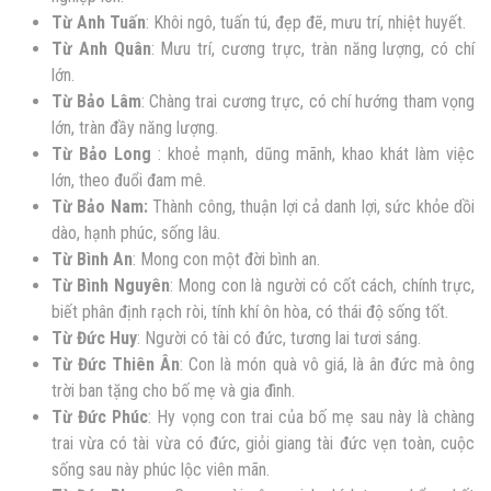
Từ Anh Tuấn
: Khôi ngô, tuấn tú, đẹp đẽ, mưu trí, nhiệt huyết.
Từ Anh Quân
: Mưu trí, cương trực, tràn năng lượng, có chí
lớn.
Từ Bảo Lâm
: Chàng trai cương trực, có chí hướng tham vọng
lớn, tràn đầy năng lượng.
Từ Bảo Long
: khoẻ mạnh, dũng mãnh, khao khát làm việc
lớn, theo đuổi đam mê.
Từ Bảo Nam:
Thành công, thuận lợi cả danh lợi, sức khỏe dồi
dào, hạnh phúc, sống lâu.
Từ Bình An
: Mong con một đời bình an.
Từ Bình Nguyên
: Mong con là người có cốt cách, chính trực,
biết phân định rạch ròi, tính khí ôn hòa, có thái độ sống tốt.
Từ Đức Huy
: Người có tài có đức, tương lai tươi sáng.
Từ Đức Thiên Ân
: Con là món quà vô giá, là ân đức mà ông
trời ban tặng cho bố mẹ và gia đình.
Từ Đức Phúc
: Hy vọng con trai của bố mẹ sau này là chàng
trai vừa có tài vừa có đức, giỏi giang tài đức vẹn toàn, cuộc
sống sau này phúc lộc viên mãn.