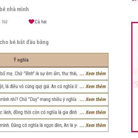
 bé nhà mình
Nữ
Cả hai
cho bé bắt đầu bằng
Ý nghĩa
bố mẹ. Chữ "Bình" là sự êm ấm, thư thái, còn "An" có
... Xem thêm
nh An” có thể hiểu là cha mẹ mong con có cuộc sống bình
t, là điều vô cùng quý giá. An có nghĩa là an lành, yên
... Xem thêm
g gặp bất cứ sóng gió hay trắc trở nào đó.
hư bảo vật quý giá, mang đến bình an, may mắn cho cả
mình nhỉ? Chữ "Duy" mang nhiều ý nghĩa tốt đẹp, là từ
... Xem thêm
gia đình
oặc ước mong về một cuộc sống viên mãn, đầy đủ. Còn
 lành, đồng thời còn có nghĩa là gia đình, là mái nhà nơi
... Xem thêm
ình yên, mong cho con có một cuộc sống vô lo, vô nghĩ.
ên nhau. Đặc biệt còn có nghĩa là sự đẹp đẽ, ưu tú,
 để mong con có cuộc sống an bình, viên mãn.
mình. Đăng có nghĩa là ngọn đèn, An là yên định. Đăng
... Xem thêm
ình an, may mắn, thư thái, an toàn. Gia An là "sự bình
ên, mong con có cuộc sống yên bình, là người có năng
ẽ là một sự may mắn, mai lại những điều tốt lành cho