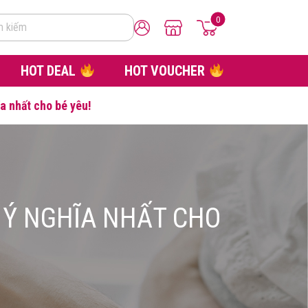
0
m kiếm
HOT DEAL
HOT VOUCHER
a nhất cho bé yêu!
À Ý NGHĨA NHẤT CHO