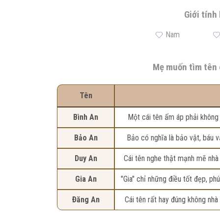
Giới tính
Nam
Mẹ muốn tìm tên 
Tên
Bình An
Một cái tên ấm áp phải không 
nghĩa là an lành, yên bình. “Bì
Bảo An
Bảo có nghĩa là bảo vật, báu vậ
an, êm đềm, sẽ khôn
bình. Bảo An có thể hiểu con n
Duy An
Cái tên nghe thật mạnh mẽ nhà 
chỉ sự thông minh, hiểu biết h
Gia An
"Gia" chỉ những điều tốt đẹp, phúc
"An" lại có nghĩa là an lành, b
mọi người sum vầy, quây quần b
Đặt tên con là Duy An
Ðăng An
Cái tên rất hay đúng không nhà 
mang phẩm chất cao quý. "An" là b
An có nghĩa là ngọn đèn bình y
an của gia đình". Em bé Gia An s