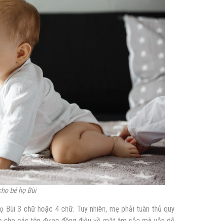
cho bé họ Bùi
ọ Bùi 3 chữ
hoặc
4 chữ. Tuy nhiên, mẹ phải tuân thủ quy
 sao cho các tên được đồng điệu về mặt âm sắc mà vẫn dễ