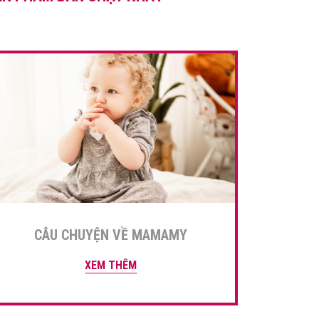
nhé! 1. Họ Lương […]
CÂU CHUYỆN VỀ MAMAMY
XEM THÊM