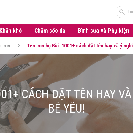
Tì
Khăn khô
Chăm sóc da
Bình sữa và Phụ kiện
o con
Tên con họ Bùi: 1001+ cách đặt tên hay và ý nghĩ
001+ CÁCH ĐẶT TÊN HAY V
BÉ YÊU!