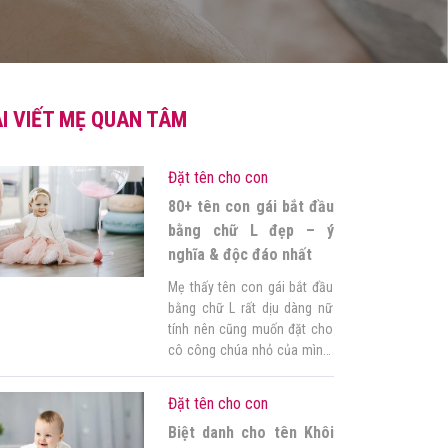
I VIẾT MẸ QUAN TÂM
Đặt tên cho con
80+ tên con gái bắt đầu
bằng chữ L đẹp – ý
nghĩa & độc đáo nhất
Mẹ thấy tên con gái bắt đầu
bằng chữ L rất dịu dàng nữ
tính nên cũng muốn đặt cho
cô công chúa nhỏ của mình.
Tuy nhiên, giữa vàn cái tên
bắt đầu bằng chữ L, mẹ vẫn
Đặt tên cho con
chưa biết nên đặt tên cho
Biệt danh cho tên Khôi
con như thế nào đẹp, ý nghĩa,