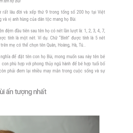
m tên họ Bùi
ử rất lâu đời
và xếp thứ 9 trong tổng số 200 họ
tại Việt
 và vị anh hùng của dân tộc mang họ Bùi.
 đệm đầu tiên sau tên họ có nét lần lượt là: 1, 2, 3, 4, 7,
ợc tính là một nét. Ví dụ: Chữ “Bình” được tính là 5 nét
 trên mẹ có thể chọn tên Quân, Hoàng, Hà, Tú
…
 nghĩa để đặt tên con họ Bùi, mong muốn sau này tên bé
o con phù hợp với phong thủy ngũ hành để bé hợp tuổi bố
còn phải đem lại nhiều may mắn trong cuộc sống và sự
ùi ấn tượng nhất