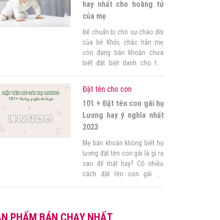
mang đến nhiều […]
hay nhất cho hoàng tử
của mẹ
Để chuẩn bị cho sự chào đời
của bé Khôi, chắc hẳn mẹ
còn đang băn khoăn chưa
biết đặt biệt danh cho tên
Khôi như thế nào nhỉ? Có rất
nhiều cách đặt biệt danh cho
Đặt tên cho con
Khôi đó mẹ, mẹ cùng Góc mẹ
101 + Đặt tên con gái họ
tham khảo một số biệt danh
hay sau đây nhé ! […]
Lương hay ý nghĩa nhất
2023
Mẹ băn khoăn không biết họ
lương đặt tên con gái là gì ra
sao để thật hay? Có nhiều
cách đặt tên con gái họ
Lương. Một trong số đó mẹ
có thể tham khảo cách đặt
tên con gái họ Lương hay và ý
ẢN PHẨM BÁN CHẠY NHẤT
nghĩa qua bài viết dưới đây