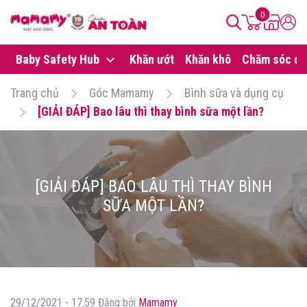
0
Baby Safety Hub
Khăn ướt
Khăn khô
Chăm sóc da
Trang chủ
Góc Mamamy
Bình sữa và dụng cụ
[GIẢI ĐÁP] Bao lâu thì thay bình sữa một lần?
[GIẢI ĐÁP] BAO LÂU THÌ THAY BÌNH
SỮA MỘT LẦN?
29/12/2021 - 17:59 Đăng bởi
Mamamy