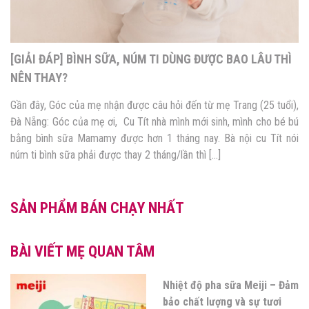
[GIẢI ĐÁP] BÌNH SỮA, NÚM TI DÙNG ĐƯỢC BAO LÂU THÌ
NÊN THAY?
Gần đây, Góc của mẹ nhận được câu hỏi đến từ mẹ Trang (25 tuổi),
Đà Nẵng: Góc của mẹ ơi, Cu Tít nhà mình mới sinh, mình cho bé bú
bằng bình sữa Mamamy được hơn 1 tháng nay. Bà nội cu Tít nói
núm ti bình sữa phải được thay 2 tháng/lần thì […]
SẢN PHẨM BÁN CHẠY NHẤT
BÀI VIẾT MẸ QUAN TÂM
Nhiệt độ pha sữa Meiji – Đảm
bảo chất lượng và sự tươi