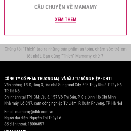
CÂU CHUYỆN VỀ MAMAMY
XEM THÊM
Chúng tôi "Thích" tạo ra những sản phẩm an toàn, chăm sóc trẻ em
tốt nhất. Bạn cũng "Thích" Mamamy chứ ?
CÔNG TY CỔ PHẦN THƯƠNG MẠI VÀ ĐẦU TƯ ĐÔNG HIỆP - DHTI
Văn phòng: L3-D, tầng 3, tòa nhà Sungrand City, 69B Thụy Khuê. P.Tây Hồ,
TP. Hà Nội
Chi nhánh tại TP.HCM: Lầu 6, 157 Võ Thị Sáu, P. Gia Định, Hồ Chí Minh
Nhà máy: Lô CN7, cụm công nghiệp Từ Liêm, P. Xuân Phương, TP. Hà Nội
Email:
mamamy@dhti.com.vn
Người đại diện: Nguyễn Thị Thủy Lệ
Số điện thoại:
18006057