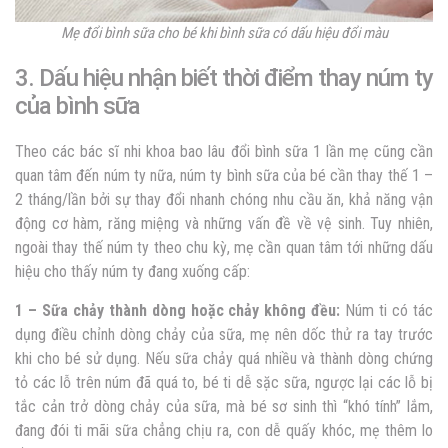
Mẹ đổi bình sữa cho bé khi bình sữa có dấu hiệu đổi màu
3. Dấu hiệu nhận biết thời điểm thay núm ty
của bình sữa
Theo các bác sĩ nhi khoa
bao lâu đổi bình sữa 1 lần mẹ cũng cần
quan tâm đến núm ty nữa
, núm ty bình sữa của bé cần thay thế 1 –
2 tháng/lần bởi sự thay đổi nhanh chóng nhu cầu ăn, khả năng vận
động cơ hàm, răng miệng và những vấn đề về vệ sinh. Tuy nhiên,
ngoài thay thế núm ty theo chu kỳ, mẹ cần quan tâm tới những dấu
hiệu cho thấy núm ty đang xuống cấp:
1 – Sữa chảy thành dòng hoặc chảy không đều:
Núm ti có tác
dụng điều chỉnh dòng chảy của sữa, mẹ nên dốc thử ra tay trước
khi cho bé sử dụng. Nếu sữa chảy quá nhiều và thành dòng chứng
tỏ các lỗ trên núm đã quá to, bé ti dễ sặc sữa, ngược lại các lỗ bị
tắc cản trở dòng chảy của sữa, mà bé sơ sinh thì “khó tính” lắm,
đang đói ti mãi sữa chẳng chịu ra, con dễ quấy khóc, mẹ thêm lo