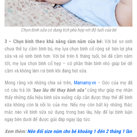
Chọn bình sữa có dung tích phù hợp với độ tuổi của bé
3 – Chọn bình theo khả năng cầm nắm của bé:
Với bé sơ sinh
chưa thể tự cầm bình bú, mẹ lựa chọn bình cổ rộng sẽ tiện lợi pha
sữa và vệ sinh bình hơn. Với bé trên 6 tháng tuổi, bé đã cầm nắm
tốt, mẹ lựa chọn bình cổ hẹp – có phần thân bình nhỏ giúp bé dễ
cầm và không làm rơi bình khi đang hút sữa.
Mong rằng với những chia sẻ trên,
Mamamy.vn
– Góc của mẹ đã
có câu trả lời
“
bao lâu thì thay bình sữa
”
cũng như giúp mẹ nhận
thấy những dấu hiệu bình sữa xuống cấp cần được thay thế để bình
sữa không còn là nỗi lo của mẹ. Nếu mẹ còn bất kỳ những thắc
mắc nào về
bình sữa sử dụng trong bao lâu, hãy để lại bình luận
ngay bên dưới để được giải đáp ngay lập tức.
Xem thêm:
Nên đổi size núm cho bé khoảng 1 đến 2 tháng 1 lần