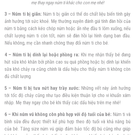
mẹ thay ngay núm ti khác cho con mẹ nhé!
3 – Núm ti bị giãn:
Núm ti bị giãn có thể do chất liệu biến tính gây
ảnh hưởng tới sức khoẻ. Mẹ thường xuyên đánh giá tính đàn hồi của
núm ti bằng cách kéo chóp núm hoặc ấn nhẹ đầu ti lõm xuống, nếu
chất lượng núm ti còn tốt, núm sẽ đàn hồi lại hình dạng ban đầu.
Nếu không, mẹ cần nhanh chóng thay đổi núm ti cho bé.
4 – Núm ti bị dính lại hoặc phồng ra:
Khi mẹ nhận thấy bé đang
hút sữa khó khăn bởi phần cao su quá phồng hoặc bị dính lại khiến
sữa khó chảy ra cũng chính là dấu hiệu cho thấy núm ti không còn
đủ chất lượng.
5 – Núm ti bị tưa nứt hay trầy xước:
Những vết này ảnh hưởng
tới tốc độ chảy cũng như tạo điều kiện thuận lợi cho vi khuẩn xâm
nhập. Mẹ thay ngay cho bé khi thấy các dấu hiệu trên mẹ nhé!
6 – Khi núm vú không còn phù hợp với độ tuổi của bé:
Núm ti và
bình sữa đều được thiết kế phù hợp theo độ tuổi và khả năng bú
của bé. Tăng size núm vú giúp đảm bảo tốc độ bú cũng như giúp