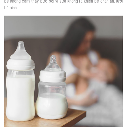
bé không cảm thấy bức bối vì sữa không ra khiến bé chán ăn, lười
bú bình.