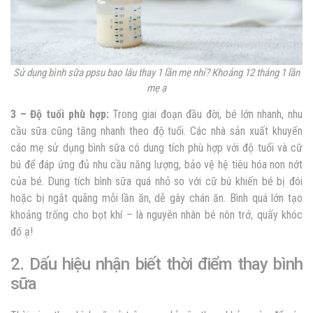
Sử dụng bình sữa ppsu bao lâu thay 1 lần mẹ nhỉ? Khoảng 12 tháng 1 lần
mẹ ạ
3 – Độ tuổi phù hợp:
Trong giai đoạn đầu đời, bé lớn nhanh, nhu
cầu sữa cũng tăng nhanh theo độ tuổi. Các nhà sản xuất khuyến
cáo mẹ sử dụng bình sữa có dung tích phù hợp với độ tuổi và cữ
bú để đáp ứng đủ nhu cầu năng lượng, bảo vệ hệ tiêu hóa non nớt
của bé. Dung tích bình sữa quá nhỏ so với cữ bú khiến bé bị đói
hoặc bị ngắt quãng mỗi lần ăn, dễ gây chán ăn. Bình quá lớn tạo
khoảng trống cho bọt khí – là nguyên nhân bé nôn trớ, quấy khóc
đó ạ!
2. Dấu hiệu nhận biết thời điểm thay bình
sữa