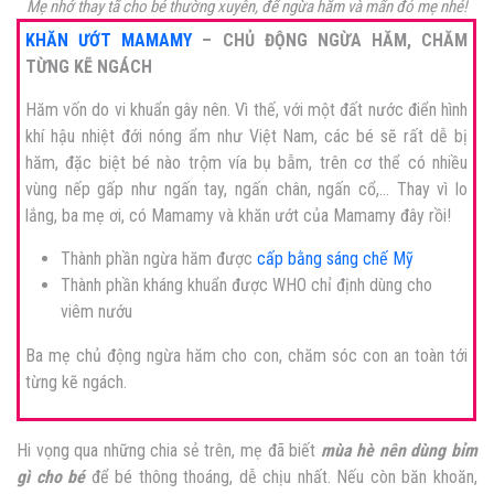
Mẹ nhớ thay tã cho bé thường xuyên, để ngừa hăm và mẩn đỏ mẹ nhé!
KHĂN ƯỚT MAMAMY
– CHỦ ĐỘNG NGỪA HĂM, CHĂM
TỪNG KẼ NGÁCH
Hăm vốn do vi khuẩn gây nên. Vì thế, với một đất nước điển hình
khí hậu nhiệt đới nóng ẩm như Việt Nam, các bé sẽ rất dễ bị
hăm, đặc biệt bé nào trộm vía bụ bẫm, trên cơ thể có nhiều
vùng nếp gấp như ngấn tay, ngấn chân, ngấn cổ,… Thay vì lo
lắng, ba mẹ ơi, có Mamamy và khăn ướt của Mamamy đây rồi!
Thành phần ngừa hăm được
cấp bằng sáng chế Mỹ
Thành phần kháng khuẩn được WHO chỉ định dùng cho
viêm nướu
Ba mẹ chủ động ngừa hăm cho con, chăm sóc con an toàn tới
từng kẽ ngách.
Hi vọng qua những chia sẻ trên, mẹ đã biết
mùa hè nên dùng bỉm
gì cho bé
để bé thông thoáng, dễ chịu nhất. Nếu còn băn khoăn,