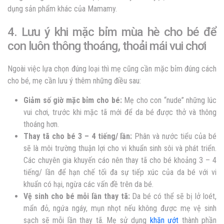
dụng sản phẩm khác của Mamamy.
4. Lưu ý khi mặc bỉm mùa hè cho bé để
con luôn thông thoáng, thoải mái vui chơi
Ngoài việc lựa chọn đúng loại thì mẹ cũng cần mặc bỉm đúng cách
cho bé, mẹ cần lưu ý thêm những điều sau:
Giảm số giờ mặc bỉm cho bé:
Mẹ cho con “nude” những lúc
vui chơi, trước khi mặc tã mới để da bé được thở và thông
thoáng hơn.
Thay tã cho bé 3 – 4 tiếng/ lần:
Phân và nước tiểu của bé
sẽ là môi trường thuận lợi cho vi khuẩn sinh sôi và phát triển.
Các chuyên gia khuyến cáo nên thay tã cho bé khoảng 3 – 4
tiếng/ lần để hạn chế tối đa sự tiếp xúc của da bé với vi
khuẩn có hại, ngừa các vấn đề trên da bé.
Vệ sinh cho bé mỗi lần thay tã:
Da bé có thể sẽ bị lở loét,
mẩn đỏ, ngứa ngáy, mụn nhọt nếu không được mẹ vệ sinh
sạch sẽ mỗi lần thay tã. Mẹ sử dụng
khăn ướt
thành phần