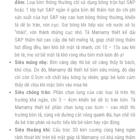
đêm:
Loại bỉm thông thường chỉ sử dụng bông trộn hạt SAP
hoặc 1 lớp hạt SAP ngắn ở giữa bỉm để thấm hút do chi phí
sản xuất của hạt SAP này cao hơn bông thông thường, khiến
tã dễ bị tràn, vón cục. Sợi bông khi tiếp xúc với nước sẽ bị
“nhão”, vón thành những cục nhỏ. Tã Mamamy thiết kế dải
SAP thấm hút cao cấp dài hết miếng tã, giúp chất lỏng thấm
hút đồng đều, làm khô bề mặt tã nhanh, chỉ 10 – 15s sau khi
bé tè, mẹ sờ bề mặt tã khô rong như bỉm mới luôn đó ạ!
Siêu mỏng nhẹ:
Bỉm càng dày thì bé sẽ càng thấy bí bách,
khó chịu. Do đó, Mamamy đã thiết kế bỉm siêu mỏng, độ dày
chỉ còn 0.5cm với chất liệu bông tự nhiên, giúp bé luôn cảm
thấy dễ chịu khi mặc bỉm vào mùa hè.
Siêu chống tràn:
Phần chun lưng của các loại tã trên thị
trường khá ngắn, chỉ 3 – 4cm khiến bé dễ bị tràn bỉm. Tã
Mamamy thiết kế phần chun lưng cao 6cm – cao nhất thị
trường bỉm tã, cùng với đường cắt võng quanh đùi, hạn chế tối
đa bé tràn phân và nước tiểu khi bé nằm hay vận động.
Siêu thoáng khí:
Cấu trúc 3D kim cương cùng hàng ngàn
rãnh thoát khí trên bề mặt giúp tã Mamamy có khả năng thấm