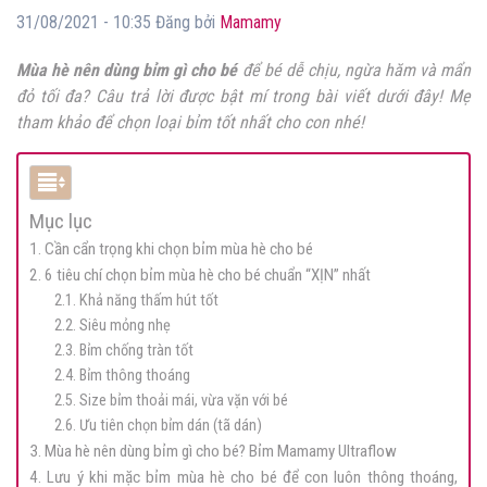
31/08/2021 - 10:35 Đăng bởi
Mamamy
Mùa hè nên dùng bỉm gì cho bé
để bé dễ chịu, ngừa hăm và mẩn
đỏ tối đa? Câu trả lời được bật mí trong bài viết dưới đây! Mẹ
tham khảo để chọn loại bỉm tốt nhất cho con nhé!
Mục lục
1. Cần cẩn trọng khi chọn bỉm mùa hè cho bé
2. 6 tiêu chí chọn bỉm mùa hè cho bé chuẩn “XỊN” nhất
2.1. Khả năng thấm hút tốt
2.2. Siêu mỏng nhẹ
2.3. Bỉm chống tràn tốt
2.4. Bỉm thông thoáng
2.5. Size bỉm thoải mái, vừa vặn với bé
2.6. Ưu tiên chọn bỉm dán (tã dán)
3. Mùa hè nên dùng bỉm gì cho bé? Bỉm Mamamy Ultraflow
4. Lưu ý khi mặc bỉm mùa hè cho bé để con luôn thông thoáng,