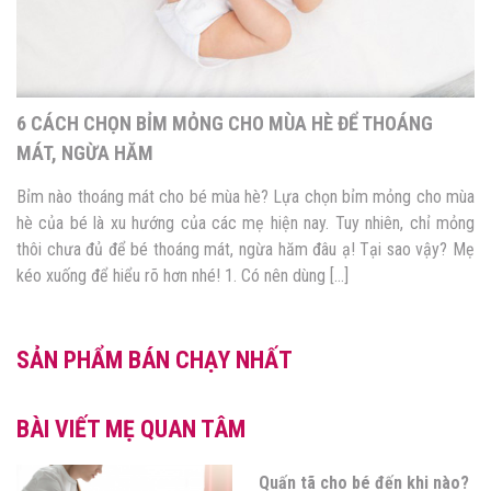
6 CÁCH CHỌN BỈM MỎNG CHO MÙA HÈ ĐỂ THOÁNG
MÁT, NGỪA HĂM
Bỉm nào thoáng mát cho bé mùa hè? Lựa chọn bỉm mỏng cho mùa
hè của bé là xu hướng của các mẹ hiện nay. Tuy nhiên, chỉ mỏng
thôi chưa đủ để bé thoáng mát, ngừa hăm đâu ạ! Tại sao vậy? Mẹ
kéo xuống để hiểu rõ hơn nhé! 1. Có nên dùng […]
SẢN PHẨM BÁN CHẠY NHẤT
BÀI VIẾT MẸ QUAN TÂM
Quấn tã cho bé đến khi nào?