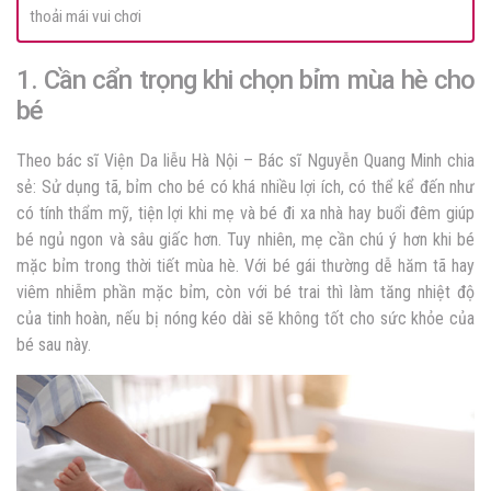
thoải mái vui chơi
1. Cần cẩn trọng khi chọn bỉm mùa hè cho
bé
Theo bác sĩ Viện Da liễu Hà Nội – Bác sĩ Nguyễn Quang Minh chia
sẻ: Sử dụng tã, bỉm cho bé có khá nhiều lợi ích, có thể kể đến như
có tính thẩm mỹ, tiện lợi khi mẹ và bé đi xa nhà hay buổi đêm giúp
bé ngủ ngon và sâu giấc hơn. Tuy nhiên, mẹ cần chú ý hơn khi bé
mặc bỉm trong thời tiết mùa hè. Với bé gái thường dễ hăm tã hay
viêm nhiễm phần mặc bỉm, còn với bé trai thì làm tăng nhiệt độ
của tinh hoàn, nếu bị nóng kéo dài sẽ không tốt cho sức khỏe của
bé sau này.