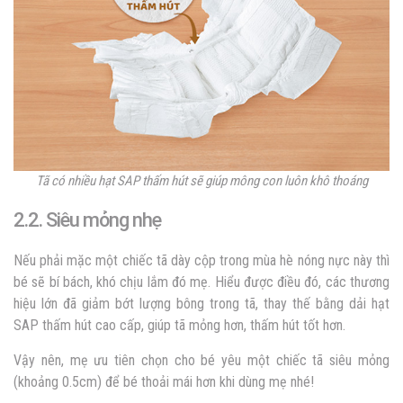
Tã có nhiều hạt SAP thấm hút sẽ giúp mông con luôn khô thoáng
2.2. Siêu mỏng nhẹ
Nếu phải mặc một chiếc tã dày cộp trong mùa hè nóng nực này thì
bé sẽ bí bách, khó chịu lắm đó mẹ. Hiểu được điều đó, các thương
hiệu lớn đã giảm bớt lượng bông trong tã, thay thế bằng dải hạt
SAP thấm hút cao cấp, giúp tã mỏng hơn, thấm hút tốt hơn.
Vậy nên, mẹ ưu tiên chọn cho bé yêu một chiếc tã siêu mỏng
(khoảng 0.5cm) để bé thoải mái hơn khi dùng mẹ nhé!