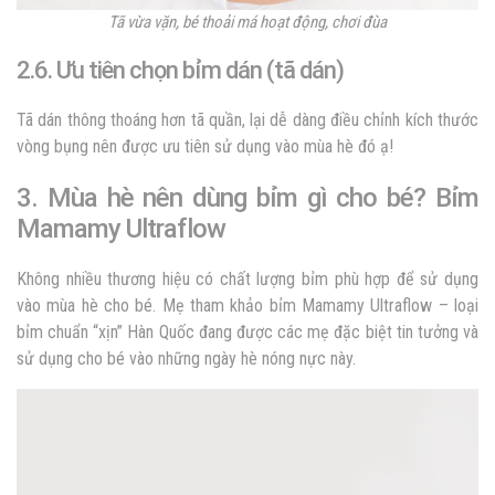
Tã vừa vặn, bé thoải má hoạt động, chơi đùa
2.6. Ưu tiên chọn bỉm dán (tã dán)
Tã dán thông thoáng hơn tã quần, lại dễ dàng điều chỉnh kích thước
vòng bụng nên được ưu tiên sử dụng vào mùa hè đó ạ!
3. Mùa hè nên dùng bỉm gì cho bé? Bỉm
Mamamy Ultraflow
Không nhiều thương hiệu có chất lượng bỉm phù hợp để sử dụng
vào mùa hè cho bé. Mẹ tham khảo bỉm Mamamy Ultraflow – loại
bỉm chuẩn “xịn” Hàn Quốc đang được các mẹ đặc biệt tin tưởng và
sử dụng cho bé vào những ngày hè nóng nực này.