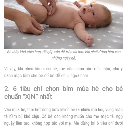
Bé thấy khó chịu hơn, dễ gặp vấn đề trên da hơn khi phải đóng bỉm vào
những ngày hè.
Vì vậy, khi chọn bỉm mùa hè, mẹ cần chọn bỉm cẩn thận, chú ý
cách mặc bỉm cho bé để bé dễ chịu, ngừa hăm.
2. 6 tiêu chí chọn bỉm mùa hè cho bé
chuẩn “XỊN” nhất
Vào mùa hè, thời tiết nóng bức khiến bé ra nhiều mồ hôi, vùng mặc
tã hầm bí, khó chịu. Có bé còn không muốn cho mẹ mặc tã, ngọ
nguậy liên tục, không hợp tác với mẹ. Mẹ đừng lo! 6 tiêu chí dưới