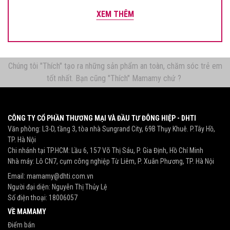
XEM THÊM
Chúng tôi "Thích" tạo ra những sản phẩm an toàn, chăm sóc trẻ em
tốt nhất. Bạn cũng "Thích" Mamamy chứ ?
CÔNG TY CỔ PHẦN THƯƠNG MẠI VÀ ĐẦU TƯ ĐÔNG HIỆP - DHTI
Văn phòng: L3-D, tầng 3, tòa nhà Sungrand City, 69B Thụy Khuê. P.Tây Hồ,
TP. Hà Nội
Chi nhánh tại TP.HCM: Lầu 6, 157 Võ Thị Sáu, P. Gia Định, Hồ Chí Minh
Nhà máy: Lô CN7, cụm công nghiệp Từ Liêm, P. Xuân Phương, TP. Hà Nội
Email:
mamamy@dhti.com.vn
Người đại diện: Nguyễn Thị Thủy Lệ
Số điện thoại:
18006057
VỀ MAMAMY
Điểm bán