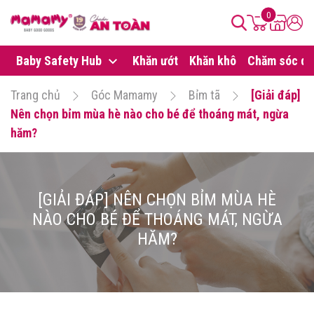
0
Baby Safety Hub
Khăn ướt
Khăn khô
Chăm sóc da
Trang chủ
Góc Mamamy
Bỉm tã
[Giải đáp]
Nên chọn bỉm mùa hè nào cho bé để thoáng mát, ngừa
hăm?
[GIẢI ĐÁP] NÊN CHỌN BỈM MÙA HÈ
NÀO CHO BÉ ĐỂ THOÁNG MÁT, NGỪA
HĂM?