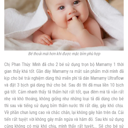
Bé thoải mái hơn khi được mặc bỉm phù hợp
Chị Phan Thúy: Mình đã cho 2 bé sử dụng trọn bộ Mamamy 1 thời
gian thấy khá tốt. Gần đây Mamamy ra mắt sản phẩm mới mình đã
kịp cho bé trải nghiệm dùng thử miễn phí tã dán Mamamy Ultraflow
và đặt 3 bịch giá dùng thử cho bé. Sau đó thì đã mua liền 10 bịch
giá tốt. Cảm nhanh thấy tã thấm hút rất tốt, qua đêm mà tã vẫn rất
nhẹ và khô thoáng, không giống như những loại tã đã dùng cho bé
thì sau vài tiếng sử dụng bỉm thấm nước thì rất dày, gây khó chịu.
Về phần chun lưng cao và chắc chắn, lại không gây hằn trên da. Cải
tiến rất tuyệt vời không gây mẩn ngứa và hăm đỏ. Sau khi sử dụng
cũng không có mùi khó chịu, mình thấy rất tuyệt,… Sẽ cho bé sử