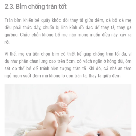
2.3. Bỉm chống tràn tốt
Tràn bỉm khiến bé quấy khóc đòi thay tã giữa đêm, cả bố cả mẹ
đều phải thức dậy, chuẩn bị lỉnh kỉnh đồ đạc để thay tã, thay ga
giường. Chắc chắn không bố mẹ nào mong muốn điều này xảy ra
rồi.
Vì thế, mẹ ưu tiên chọn bỉm có thiết kế giúp chống tràn tối đa, ví
dụ như phần chun lưng cao trên 5cm, có vách ngăn ở hông đùi, ôm
sát cơ thể bé để tránh hiện tượng tràn tã. Khi đó, cả nhà an tâm
ngủ ngon suốt đêm mà không lo con tràn tã, thay tã giữa đêm.