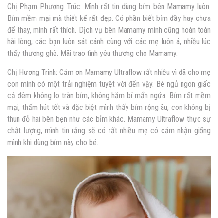
Chị Phạm Phương Trúc: Mình rất tin dùng bỉm bên Mamamy luôn.
Bỉm mềm mại mà thiết kế rất đẹp. Có phần biết bỉm đầy hay chưa
để thay, mình rất thích. Dịch vụ bên Mamamy mình cũng hoàn toàn
hài lòng, các bạn luôn sát cánh cùng với các mẹ luôn á, nhiều lúc
thấy thương ghê. Mãi trao tình yêu thương cho Mamamy.
Chị Hương Trinh: Cảm ơn Mamamy Ultraflow rất nhiều vì đã cho mẹ
con mình có một trải nghiệm tuyệt vời đến vậy. Bé ngủ ngon giấc
cả đêm không lo tràn bỉm, không hăm bí mẩn ngứa. Bỉm rất mềm
mại, thấm hút tốt và đặc biệt mình thấy bỉm rộng ãu, con không bị
thun đỏ hai bên bẹn như các bỉm khác. Mamamy Ultraflow thực sự
chất lượng, mình tin rằng sẽ có rất nhiều mẹ có cảm nhận giống
mình khi dùng bỉm này cho bé.