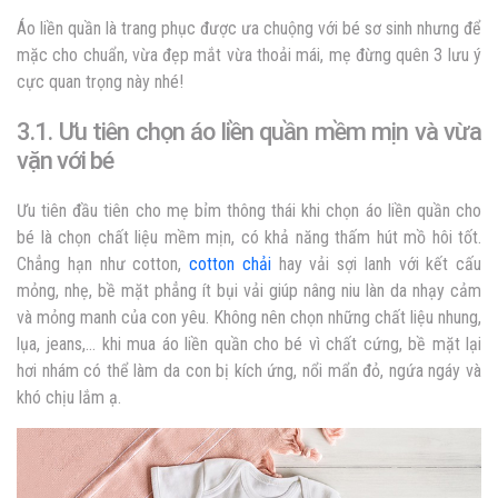
Áo liền quần là trang phục được ưa chuộng với bé sơ sinh nhưng để
mặc cho chuẩn, vừa đẹp mắt vừa thoải mái, mẹ đừng quên 3 lưu ý
cực quan trọng này nhé!
3.1. Ưu tiên chọn áo liền quần mềm mịn và vừa
vặn với bé
Ưu tiên đầu tiên cho mẹ bỉm thông thái khi chọn áo liền quần cho
bé là chọn chất liệu mềm mịn, có khả năng thấm hút mồ hôi tốt.
Chẳng hạn như cotton,
cotton chải
hay vải sợi lanh với kết cấu
mỏng, nhẹ, bề mặt phẳng ít bụi vải giúp nâng niu làn da nhạy cảm
và mỏng manh của con yêu. Không nên chọn những chất liệu nhung,
lụa, jeans,… khi mua áo liền quần cho bé vì chất cứng, bề mặt lại
hơi nhám có thể làm da con bị kích ứng, nổi mẩn đỏ, ngứa ngáy và
khó chịu lắm ạ.