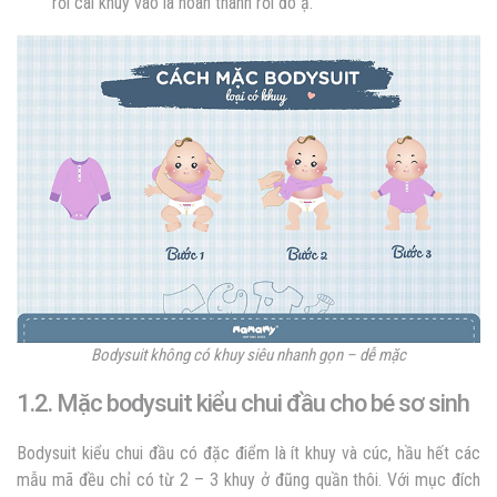
rồi cài khuy vào là hoàn thành rồi đó ạ.
Bodysuit không có khuy siêu nhanh gọn – dễ mặc
1.2. Mặc bodysuit kiểu chui đầu cho bé sơ sinh
Bodysuit kiểu chui đầu có đặc điểm là ít khuy và cúc, hầu hết các
mẫu mã đều chỉ có từ 2 – 3 khuy ở đũng quần thôi. Với mục đích