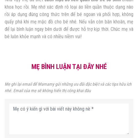
khoa học rồi. Mẹ nhớ xác định rõ loại áo liền quần thuộc dạng nào
rồi áp dụng đúng công thức trên để bé ngoan và phối hợp, không
quấy phá khi mẹ mặc đồ cho bé nhé. Nếu vẫn còn băn khoăn, mẹ
để lại bình luận ngay bên dưới để được hỗ trợ kịp thời. Chúc mẹ và
bé luôn khỏe mạnh và có nhiều niềm vui!
MẸ BÌNH LUẬN TẠI ĐÂY NHÉ
Mẹ ghi lại email để Mamamy gửi những ưu đãi đặc biệt và các tips hữu ích
nhé. Email của mẹ sẽ không hiển thị công khai đâu