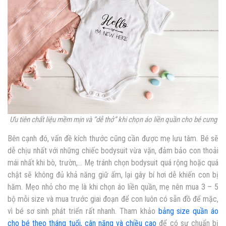
Ưu tiên chất liệu mềm mịn và “dễ thở” khi chọn áo liền quần cho bé cưng
Bên cạnh đó, vấn đề kích thước cũng cần được mẹ lưu tâm. Bé sẽ
dễ chịu nhất với những chiếc bodysuit vừa vặn, đảm bảo con thoải
mái nhất khi bò, trườn,… Mẹ tránh chọn bodysuit quá rộng hoặc quá
chật sẽ không đủ khả năng giữ ấm, lại gây bí hơi dễ khiến con bị
hăm. Mẹo nhỏ cho mẹ là khi chọn áo liền quần, mẹ nên mua 3 – 5
bộ mỗi size và mua trước giai đoạn để con luôn có sẵn đồ để mặc,
vì bé sơ sinh phát triển rất nhanh. Tham khảo
bảng size quần áo
cho bé theo tháng tuổi, cân nặng và chiều cao
để có sự chuẩn bị