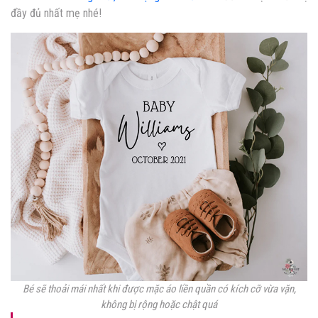
đầy đủ nhất mẹ nhé!
Bé sẽ thoải mái nhất khi được mặc áo liền quần có kích cỡ vừa vặn,
không bị rộng hoặc chật quá