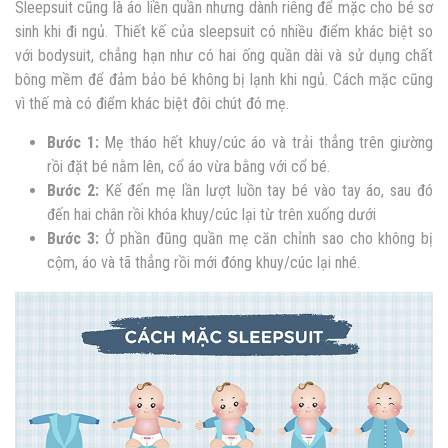
Sleepsuit cũng là áo liền quần nhưng dành riêng để mặc cho bé sơ
sinh khi đi ngủ. Thiết kế của sleepsuit có nhiều điểm khác biệt so
với bodysuit, chẳng hạn như có hai ống quần dài và sử dụng chất
bông mềm để đảm bảo bé không bị lạnh khi ngủ. Cách mặc cũng
vì thế mà có điểm khác biệt đôi chút đó mẹ.
Bước 1:
Mẹ tháo hết khuy/cúc áo và trải thẳng trên giường
rồi đặt bé nằm lên, cổ áo vừa bằng với cổ bé.
Bước 2:
Kế đến mẹ lần lượt luồn tay bé vào tay áo, sau đó
đến hai chân rồi khóa khuy/cúc lại từ trên xuống dưới
Bước 3:
Ở phần đũng quần mẹ căn chỉnh sao cho không bị
cộm, áo và tã thẳng rồi mới đóng khuy/cúc lại nhé.