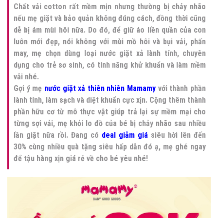
Chất vải cotton rất mềm mịn nhưng thường bị chảy nhão
nếu mẹ giặt và bảo quản không đúng cách, đồng thời cũng
dễ bị ám mùi hôi nữa. Do đó, để giữ áo liền quần của con
luôn mới đẹp, nói không với mùi mồ hôi và bụi vải, phấn
may, mẹ chọn dùng loại nước giặt xả lành tính, chuyên
dụng cho trẻ sơ sinh, có tính năng khử khuẩn và làm mềm
vải nhé.
Gợi ý mẹ
nước giặt xả thiên nhiên Mamamy
với thành phần
lành tính, làm sạch và diệt khuẩn cực xịn. Cộng thêm thành
phần hữu cơ từ mô thực vật giúp trả lại sự mềm mại cho
từng sợi vải, mẹ khỏi lo đồ của bé bị chảy nhão sau nhiều
lần giặt nữa rồi. Đang có
deal giảm giá
siêu hời lên đến
30% cùng nhiều quà tặng siêu hấp dẫn đó ạ, mẹ ghé ngay
để tậu hàng xịn giá rẻ về cho bé yêu nhé!