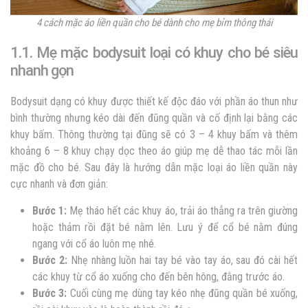
4 cách mặc áo liền quần cho bé dành cho mẹ bỉm thông thái
1.1. Mẹ mặc bodysuit loại có khuy cho bé siêu
nhanh gọn
Bodysuit dạng có khuy được thiết kế độc đáo với phần áo thun như
bình thường nhưng kéo dài đến đũng quần và cố định lại bằng các
khuy bấm. Thông thường tại đũng sẽ có 3 – 4 khuy bấm và thêm
khoảng 6 – 8 khuy chạy dọc theo áo giúp mẹ dễ thao tác mỗi lần
mặc đồ cho bé. Sau đây là hướng dẫn mặc loại áo liền quần này
cực nhanh và đơn giản:
Bước 1:
Mẹ tháo hết các khuy áo, trải áo thẳng ra trên giường
hoặc thảm rồi đặt bé nằm lên. Lưu ý để cổ bé nằm đúng
ngang với cổ áo luôn mẹ nhé.
Bước 2:
Nhẹ nhàng luồn hai tay bé vào tay áo, sau đó cài hết
các khuy từ cổ áo xuống cho đến bên hông, đằng trước áo.
Bước 3:
Cuối cùng mẹ dùng tay kéo nhẹ đũng quần bé xuống,