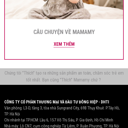
CÂU CHUYỆN VỀ MAMAMY
XEM THÊM
Chúng tôi "Thích" tạo ra những sản phẩm an toàn, chăm sóc trẻ em
tốt nhất. Bạn cũng "Thích" Mamamy chứ ?
CÔNG TY CỔ PHẦN THƯƠNG MẠI VÀ ĐẦU TƯ ĐÔNG HIỆP - DHTI
Văn phòng: L3-D, tầng 3, tòa nhà Sungrand City, 69B Thụy Khuê. P.Tây Hồ,
TP. Hà Nội
Chi nhánh tại TP.HCM: Lầu 6, 157 Võ Thị Sáu, P. Gia Định, Hồ Chí Minh
Nhà máy: Lô CN7, cụm công nghiệp Từ Liêm, P. Xuân Phương, TP. Hà Nội