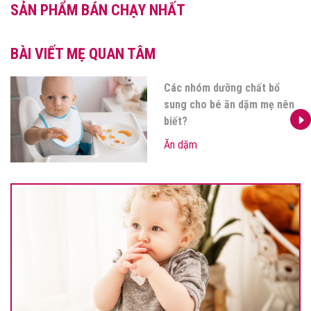
SẢN PHẨM BÁN CHẠY NHẤT
BÀI VIẾT MẸ QUAN TÂM
Đồ ăn dặm cho bé: Mẹ cần
sắm gì khi bé bước vào giai
đoạn ăn dặm?
Ăn dặm