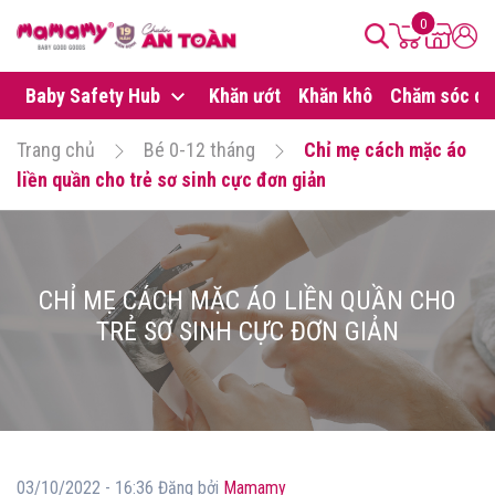
0
Baby Safety Hub
Khăn ướt
Khăn khô
Chăm sóc da
Trang chủ
Bé 0-12 tháng
Chỉ mẹ cách mặc áo
liền quần cho trẻ sơ sinh cực đơn giản
CHỈ MẸ CÁCH MẶC ÁO LIỀN QUẦN CHO
TRẺ SƠ SINH CỰC ĐƠN GIẢN
03/10/2022 - 16:36 Đăng bởi
Mamamy