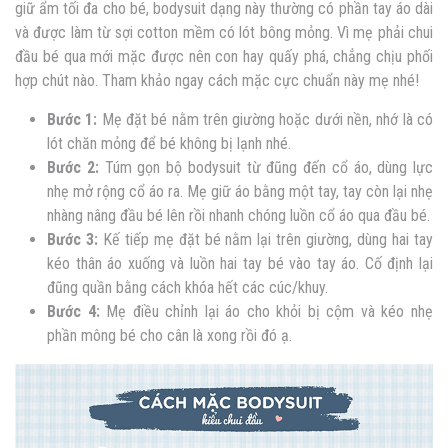
giữ ẩm tối đa cho bé, bodysuit dạng này thường có phần tay áo dài
và được làm từ sợi cotton mềm có lót bông mỏng. Vì mẹ phải chui
đầu bé qua mới mặc được nên con hay quấy phá, chẳng chịu phối
hợp chút nào. Tham khảo ngay cách mặc cực chuẩn này mẹ nhé!
Bước 1:
Mẹ đặt bé nằm trên giường hoặc dưới nền, nhớ là có
lót chăn mỏng để bé không bị lạnh nhé.
Bước 2:
Túm gọn bộ bodysuit từ đũng đến cổ áo, dùng lực
nhẹ mở rộng cổ áo ra. Mẹ giữ áo bằng một tay, tay còn lại nhẹ
nhàng nâng đầu bé lên rồi nhanh chóng luồn cổ áo qua đầu bé.
Bước 3:
Kế tiếp mẹ đặt bé nằm lại trên giường, dùng hai tay
kéo thân áo xuống và luồn hai tay bé vào tay áo. Cố định lại
đũng quần bằng cách khóa hết các cúc/khuy.
Bước 4:
Mẹ điều chỉnh lại áo cho khỏi bị cộm và kéo nhẹ
phần mông bé cho cân là xong rồi đó ạ.