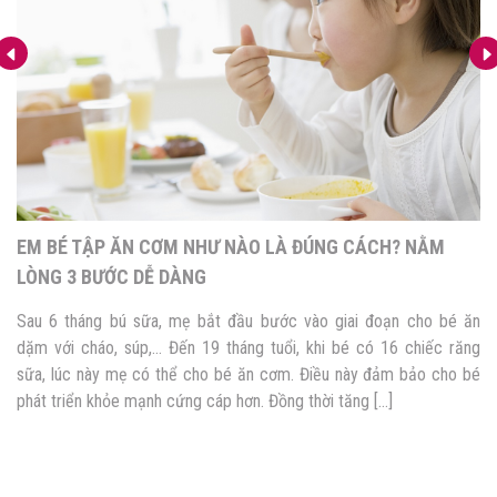
4 PHƯƠNG PHÁP ĂN DẶM CHO BÉ PHỔ BIẾN NHẤT HIỆN
NAY
Quá trình phát triển trưởng thành của con không thể thiếu giai đoạn
ăn dặm. Đây không chỉ là cơ hội giúp bé hình thành thói quen, kỹ
năng ăn uống sau này mà còn là thời điểm vàng bổ sung dưỡng
chất cho sự phát triển toàn diện của trẻ. Tuy nhiên, nhiều mẹ […]