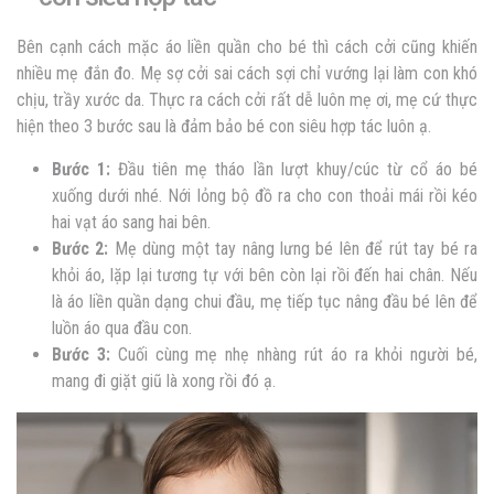
Bên cạnh cách mặc áo liền quần cho bé thì cách cởi cũng khiến
nhiều mẹ đắn đo. Mẹ sợ cởi sai cách sợi chỉ vướng lại làm con khó
chịu, trầy xước da. Thực ra cách cởi rất dễ luôn mẹ ơi, mẹ cứ thực
hiện theo 3 bước sau là đảm bảo bé con siêu hợp tác luôn ạ.
Bước 1:
Đầu tiên mẹ tháo lần lượt khuy/cúc từ cổ áo bé
xuống dưới nhé. Nới lỏng bộ đồ ra cho con thoải mái rồi kéo
hai vạt áo sang hai bên.
Bước 2:
Mẹ dùng một tay nâng lưng bé lên để rút tay bé ra
khỏi áo, lặp lại tương tự với bên còn lại rồi đến hai chân. Nếu
là áo liền quần dạng chui đầu, mẹ tiếp tục nâng đầu bé lên để
luồn áo qua đầu con.
Bước 3:
Cuối cùng mẹ nhẹ nhàng rút áo ra khỏi người bé,
mang đi giặt giũ là xong rồi đó ạ.