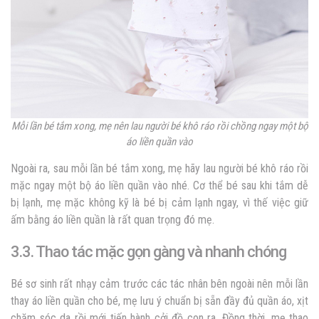
Mỗi lần bé tắm xong, mẹ nên lau người bé khô ráo rồi chồng ngay một bộ
áo liền quần vào
Ngoài ra, sau mỗi lần bé tắm xong, mẹ hãy lau người bé khô ráo rồi
mặc ngay một bộ áo liền quần vào nhé. Cơ thể bé sau khi tắm dễ
bị lạnh, mẹ mặc không kỹ là bé bị cảm lạnh ngay, vì thế việc giữ
ấm bằng áo liền quần là rất quan trọng đó mẹ.
3.3. Thao tác mặc gọn gàng và nhanh chóng
Bé sơ sinh rất nhạy cảm trước các tác nhân bên ngoài nên mỗi lần
thay áo liền quần cho bé, mẹ lưu ý chuẩn bị sẵn đầy đủ quần áo, xịt
chăm sóc da rồi mới tiến hành cởi đồ con ra. Đồng thời, mẹ thao