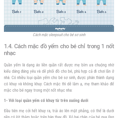
Cách mặc sleepsuit cho bé sơ sinh
1.4. Cách mặc đồ yếm cho bé chỉ trong 1 nốt
nhạc
Quần yếm là dạng áo liền quần rất được mẹ bỉm ưa chuộng nhờ
kiểu dáng đáng yêu và dễ phối đồ cho bé, phù hợp cả đi chơi lẫn ở
nhà. Có nhiều loại quần yếm cho bé sơ sinh, được phân thành dạng
có khuy và không khuy. Cách mặc thì dễ lắm ạ, mẹ tham khảo để
mặc cho bé ngay trong một nốt nhạc nha:
1- Với loại quần yếm có khuy từ trên xuống dưới
Đầu tiên mẹ cởi hết khuy ra, trải áo lên mặt phẳng, có thể là dưới
nền có lót thảm hoặc trên bàn thay đồ. Xỏ hai chân của bé qua ống